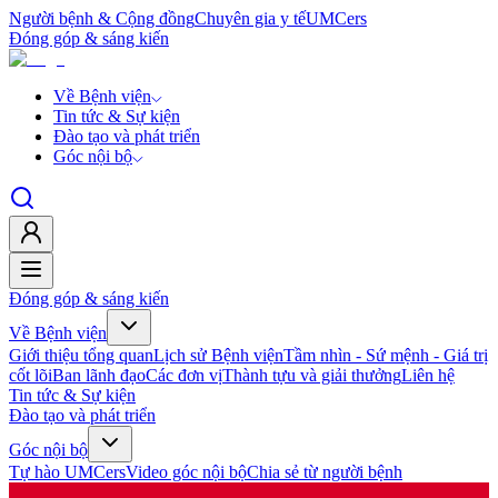
Người bệnh & Cộng đồng
Chuyên gia y tế
UMCers
Đóng góp & sáng kiến
Về Bệnh viện
Tin tức & Sự kiện
Đào tạo và phát triển
Góc nội bộ
Đóng góp & sáng kiến
Về Bệnh viện
Giới thiệu tổng quan
Lịch sử Bệnh viện
Tầm nhìn - Sứ mệnh - Giá trị
cốt lõi
Ban lãnh đạo
Các đơn vị
Thành tựu và giải thưởng
Liên hệ
Tin tức & Sự kiện
Đào tạo và phát triển
Góc nội bộ
Tự hào UMCers
Video góc nội bộ
Chia sẻ từ người bệnh