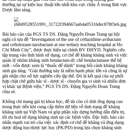
thưởng tại sự kiện học thuật lớn nhất khu vực châu Á trong lĩnh vực
Dược lâm sàng.
Bài báo cáo của PGS TS DS. Đặng Nguyễn Đoan Trang tại hội
nghị có tựa đề “Investigation of the use of ceftazidime-avibactam
and ceftolozane-tazobactam at one tertiary teaching hospital at Ho
Chi Minh City”, được thực hiện tại chính BV ĐHYD. Nghiên cứu
tập trung vào tình hình sử dụng, cơ chế đề kháng kháng sinh và việc
quản lý nhóm kháng sinh betalactam-ức chế betalactamase thế hệ
mới - vốn được xem là “thuốc để dành” trong bối cảnh kháng kháng
sinh gia tăng. “Giải thưởng này là niềm hạnh phúc lớn và cũng là sự
ghi nhận cho nỗ lực nghiên cứu tập thể. Đó là kết quả của sự phối
hợp chặt chẽ giữa bác sĩ - dược sĩ - chuyên gia vi sinh và nhiều đơn
vị khác tại Bệnh viện,” PGS TS DS. Đặng Nguyễn Đoan Trang
chia sẻ.
Không chỉ mang giá trị khoa học, đề tài còn có tính ứng dụng cao
trong thực tiễn khi cung cấp thêm dữ liệu về tình trạng đề kháng
kháng sinh tại Việt Nam và góp phần xây dựng hướng dẫn điều trị,
tối ưu hoá sử dụng kháng sinh tại các bệnh viện. Đặc biệt, báo cáo
nhấn mạnh vai trò của việc xác định cơ chế đề kháng và ứng dụng
dược động học/dược lực học (PK/PD) trong lựa chọn kháng sinh