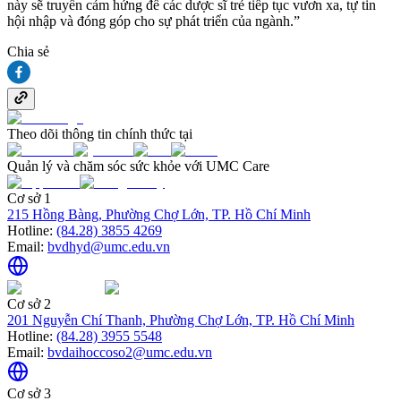
này sẽ truyền cảm hứng để các dược sĩ trẻ tiếp tục vươn xa, tự tin
hội nhập và đóng góp cho sự phát triển của ngành.”
Chia sẻ
Theo dõi thông tin chính thức tại
Quản lý và chăm sóc sức khỏe với UMC Care
Cơ sở 1
215 Hồng Bàng, Phường Chợ Lớn, TP. Hồ Chí Minh
Hotline:
(84.28) 3855 4269
Email:
bvdhyd@umc.edu.vn
Cơ sở 2
201 Nguyễn Chí Thanh, Phường Chợ Lớn, TP. Hồ Chí Minh
Hotline:
(84.28) 3955 5548
Email:
bvdaihoccoso2@umc.edu.vn
Cơ sở 3