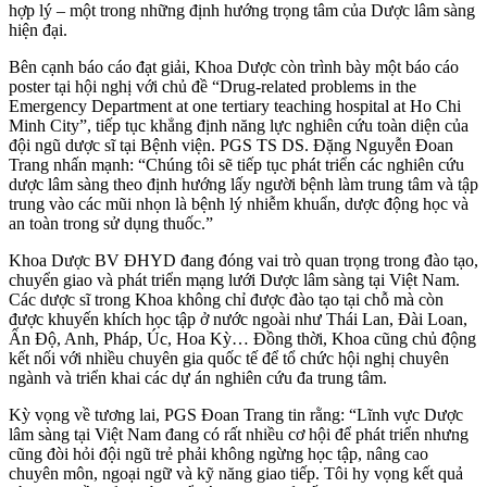
hợp lý – một trong những định hướng trọng tâm của Dược lâm sàng
hiện đại.
Bên cạnh báo cáo đạt giải, Khoa Dược còn trình bày một báo cáo
poster tại hội nghị với chủ đề “Drug-related problems in the
Emergency Department at one tertiary teaching hospital at Ho Chi
Minh City”, tiếp tục khẳng định năng lực nghiên cứu toàn diện của
đội ngũ dược sĩ tại Bệnh viện. PGS TS DS. Đặng Nguyễn Đoan
Trang nhấn mạnh: “Chúng tôi sẽ tiếp tục phát triển các nghiên cứu
dược lâm sàng theo định hướng lấy người bệnh làm trung tâm và tập
trung vào các mũi nhọn là bệnh lý nhiễm khuẩn, dược động học và
an toàn trong sử dụng thuốc.”
Khoa Dược BV ĐHYD đang đóng vai trò quan trọng trong đào tạo,
chuyển giao và phát triển mạng lưới Dược lâm sàng tại Việt Nam.
Các dược sĩ trong Khoa không chỉ được đào tạo tại chỗ mà còn
được khuyến khích học tập ở nước ngoài như Thái Lan, Đài Loan,
Ấn Độ, Anh, Pháp, Úc, Hoa Kỳ… Đồng thời, Khoa cũng chủ động
kết nối với nhiều chuyên gia quốc tế để tổ chức hội nghị chuyên
ngành và triển khai các dự án nghiên cứu đa trung tâm.
Kỳ vọng về tương lai, PGS Đoan Trang tin rằng: “Lĩnh vực Dược
lâm sàng tại Việt Nam đang có rất nhiều cơ hội để phát triển nhưng
cũng đòi hỏi đội ngũ trẻ phải không ngừng học tập, nâng cao
chuyên môn, ngoại ngữ và kỹ năng giao tiếp. Tôi hy vọng kết quả