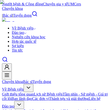
Người bệnh & Cộng đồng
Chuyên gia y tế
UMCers
Chuyên khoa
|
Bác sĩ
|
Tuyển dụng
Về Bệnh viện
Đào tạo
Nghiên cứu khoa học
Hợp tác quốc tế
Sự kiện
Tin tức
Chuyên khoa
Bác sĩ
Tuyển dụng
Về Bệnh viện
Giới thiệu tổng quan
Lịch sử Bệnh viện
Tầm nhìn - Sứ mệnh - Giá trị
cốt lõi
Ban lãnh đạo
Các đơn vị
Thành tựu và giải thưởng
Liên hệ
Đào tạo