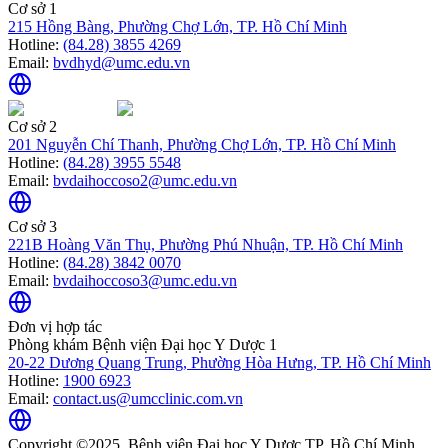
Cơ sở 1
215 Hồng Bàng, Phường Chợ Lớn, TP. Hồ Chí Minh
Hotline:
(84.28) 3855 4269
Email:
bvdhyd@umc.edu.vn
Cơ sở 2
201 Nguyễn Chí Thanh, Phường Chợ Lớn, TP. Hồ Chí Minh
Hotline:
(84.28) 3955 5548
Email:
bvdaihoccoso2@umc.edu.vn
Cơ sở 3
221B Hoàng Văn Thụ, Phường Phú Nhuận, TP. Hồ Chí Minh
Hotline:
(84.28) 3842 0070
Email:
bvdaihoccoso3@umc.edu.vn
Đơn vị hợp tác
Phòng khám Bệnh viện Đại học Y Dược 1
20-22 Dương Quang Trung, Phường Hòa Hưng, TP. Hồ Chí Minh
Hotline:
1900 6923
Email:
contact.us@umcclinic.com.vn
Copyright ©2025. Bệnh viện Đại học Y Dược TP. Hồ Chí Minh.