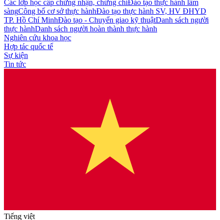
Các lớp học cấp chứng nhận, chứng chỉ
Đào tạo thực hành lâm
sàng
Công bố cơ sở thực hành
Đào tạo thực hành SV, HV ĐHYD
TP. Hồ Chí Minh
Đào tạo - Chuyển giao kỹ thuật
Danh sách người
thực hành
Danh sách người hoàn thành thực hành
Nghiên cứu khoa học
Hợp tác quốc tế
Sự kiện
Tin tức
Tiếng việt