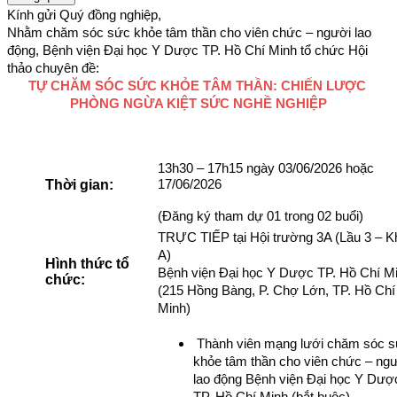
Kính gửi Quý đồng nghiệp,
Nhằm chăm sóc sức khỏe tâm thần cho viên chức – người lao 
động, Bệnh viện Đại học Y Dược TP. Hồ Chí Minh tổ chức Hội 
thảo chuyên đề:
TỰ CHĂM SÓC SỨC KHỎE TÂM THẦN: CHIẾN LƯỢC 
PHÒNG NGỪA KIỆT SỨC NGHỀ NGHIỆP
13h30 – 17h15 ngày 03/06/2026 hoặc 
17/06/2026
Thời gian:
(Đăng ký tham dự 01 trong 02 buổi)
TRỰC TIẾP tại Hội trường 3A (Lầu 3 – Kh
A)
Hình thức tổ
Bệnh viện Đại học Y Dược TP. Hồ Chí Mi
chức:
(215 Hồng Bàng, P. Chợ Lớn, TP. Hồ Chí 
Minh)
 Thành viên mạng lưới chăm sóc s
khỏe tâm thần cho viên chức – ngư
lao động Bệnh viện Đại học Y Dược
TP. Hồ Chí Minh (bắt buộc)