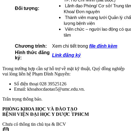
 Lãnh đạo Phòng/ Cơ sở/ Trung tâm
Đối tượng:
Khoa/ Đơn nguyên
 Thành viên mạng lưới Quản lý chất
lượng bệnh viện
 Viên chức – người lao động có qua
tâm
Chương trình:
Xem chi tiết trong
file đính kèm
Hình thức đăng
Link đăng ký
ký:
Trong trường hợp cần sự hỗ trợ về mặt kỹ thuật, Quý đồng nghiệp
vui lòng liên hệ Phạm Đình Nguyên:
Số điện thoại 028 39525126
Email: khoahocdaotao5@umc.edu.vn.
Trân trọng thông báo.
PHÒNG KHOA HỌC VÀ ĐÀO TẠO
BỆNH VIỆN ĐẠI HỌC Y DƯỢC TPHCM
Chưa có thông tin chủ tọa & BCV