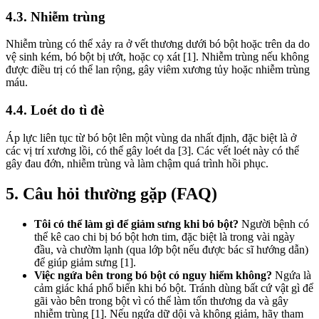
4.3. Nhiễm trùng
Nhiễm trùng có thể xảy ra ở vết thương dưới bó bột hoặc trên da do
vệ sinh kém, bó bột bị ướt, hoặc cọ xát [1]. Nhiễm trùng nếu không
được điều trị có thể lan rộng, gây viêm xương tủy hoặc nhiễm trùng
máu.
4.4. Loét do tì đè
Áp lực liên tục từ bó bột lên một vùng da nhất định, đặc biệt là ở
các vị trí xương lồi, có thể gây loét da [3]. Các vết loét này có thể
gây đau đớn, nhiễm trùng và làm chậm quá trình hồi phục.
5. Câu hỏi thường gặp (FAQ)
Tôi có thể làm gì để giảm sưng khi bó bột?
Người bệnh có
thể kê cao chi bị bó bột hơn tim, đặc biệt là trong vài ngày
đầu, và chườm lạnh (qua lớp bột nếu được bác sĩ hướng dẫn)
để giúp giảm sưng [1].
Việc ngứa bên trong bó bột có nguy hiểm không?
Ngứa là
cảm giác khá phổ biến khi bó bột. Tránh dùng bất cứ vật gì để
gãi vào bên trong bột vì có thể làm tổn thương da và gây
nhiễm trùng [1]. Nếu ngứa dữ dội và không giảm, hãy tham