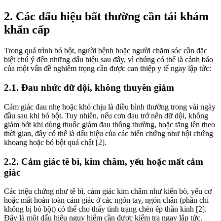
2. Các dấu hiệu bất thường cần tái khám
khẩn cấp
Trong quá trình bó bột, người bệnh hoặc người chăm sóc cần đặc
biệt chú ý đến những dấu hiệu sau đây, vì chúng có thể là cảnh báo
của một vấn đề nghiêm trọng cần được can thiệp y tế ngay lập tức:
2.1. Đau nhức dữ dội, không thuyên giảm
Cảm giác đau nhẹ hoặc khó chịu là điều bình thường trong vài ngày
đầu sau khi bó bột. Tuy nhiên, nếu cơn đau trở nên dữ dội, không
giảm bớt khi dùng thuốc giảm đau thông thường, hoặc tăng lên theo
thời gian, đây có thể là dấu hiệu của các biến chứng như hội chứng
khoang hoặc bó bột quá chật [2].
2.2. Cảm giác tê bì, kim châm, yếu hoặc mất cảm
giác
Các triệu chứng như tê bì, cảm giác kim châm như kiến bò, yếu cơ
hoặc mất hoàn toàn cảm giác ở các ngón tay, ngón chân (phần chi
không bị bó bột) có thể cho thấy tình trạng chèn ép thần kinh [2].
Đây là một dấu hiệu nguy hiểm cần được kiểm tra ngay lập tức.