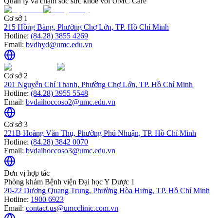
Quản lý và chăm sóc sức khỏe với UMC Care
Cơ sở 1
215 Hồng Bàng, Phường Chợ Lớn, TP. Hồ Chí Minh
Hotline:
(84.28) 3855 4269
Email:
bvdhyd@umc.edu.vn
Cơ sở 2
201 Nguyễn Chí Thanh, Phường Chợ Lớn, TP. Hồ Chí Minh
Hotline:
(84.28) 3955 5548
Email:
bvdaihoccoso2@umc.edu.vn
Cơ sở 3
221B Hoàng Văn Thụ, Phường Phú Nhuận, TP. Hồ Chí Minh
Hotline:
(84.28) 3842 0070
Email:
bvdaihoccoso3@umc.edu.vn
Đơn vị hợp tác
Phòng khám Bệnh viện Đại học Y Dược 1
20-22 Dương Quang Trung, Phường Hòa Hưng, TP. Hồ Chí Minh
Hotline:
1900 6923
Email:
contact.us@umcclinic.com.vn