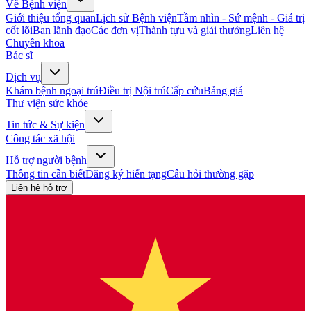
Về Bệnh viện
Giới thiệu tổng quan
Lịch sử Bệnh viện
Tầm nhìn - Sứ mệnh - Giá trị
cốt lõi
Ban lãnh đạo
Các đơn vị
Thành tựu và giải thưởng
Liên hệ
Chuyên khoa
Bác sĩ
Dịch vụ
Khám bệnh ngoại trú
Điều trị Nội trú
Cấp cứu
Bảng giá
Thư viện sức khỏe
Tin tức & Sự kiện
Công tác xã hội
Hỗ trợ người bệnh
Thông tin cần biết
Đăng ký hiến tạng
Câu hỏi thường gặp
Liên hệ hỗ trợ