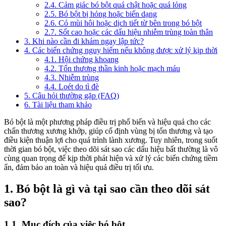
2.4. Cảm giác bó bột quá chật hoặc quá lỏng
2.5. Bó bột bị hỏng hoặc biến dạng
2.6. Có mùi hôi hoặc dịch tiết từ bên trong bó bột
2.7. Sốt cao hoặc các dấu hiệu nhiễm trùng toàn thân
3. Khi nào cần đi khám ngay lập tức?
4. Các biến chứng nguy hiểm nếu không được xử lý kịp thời
4.1. Hội chứng khoang
4.2. Tổn thương thần kinh hoặc mạch máu
4.3. Nhiễm trùng
4.4. Loét do tì đè
5. Câu hỏi thường gặp (FAQ)
6. Tài liệu tham khảo
Bó bột là một phương pháp điều trị phổ biến và hiệu quả cho các
chấn thương xương khớp, giúp cố định vùng bị tổn thương và tạo
điều kiện thuận lợi cho quá trình lành xương. Tuy nhiên, trong suốt
thời gian bó bột, việc theo dõi sát sao các dấu hiệu bất thường là vô
cùng quan trọng để kịp thời phát hiện và xử lý các biến chứng tiềm
ẩn, đảm bảo an toàn và hiệu quả điều trị tối ưu.
1. Bó bột là gì và tại sao cần theo dõi sát
sao?
1.1. Mục đích của việc bó bột