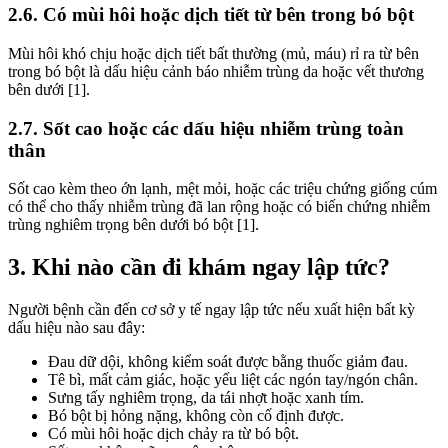
2.6. Có mùi hôi hoặc dịch tiết từ bên trong bó bột
Mùi hôi khó chịu hoặc dịch tiết bất thường (mủ, máu) rỉ ra từ bên
trong bó bột là dấu hiệu cảnh báo nhiễm trùng da hoặc vết thương
bên dưới [1].
2.7. Sốt cao hoặc các dấu hiệu nhiễm trùng toàn
thân
Sốt cao kèm theo ớn lạnh, mệt mỏi, hoặc các triệu chứng giống cúm
có thể cho thấy nhiễm trùng đã lan rộng hoặc có biến chứng nhiễm
trùng nghiêm trọng bên dưới bó bột [1].
3. Khi nào cần đi khám ngay lập tức?
Người bệnh cần đến cơ sở y tế ngay lập tức nếu xuất hiện bất kỳ
dấu hiệu nào sau đây:
Đau dữ dội, không kiểm soát được bằng thuốc giảm đau.
Tê bì, mất cảm giác, hoặc yếu liệt các ngón tay/ngón chân.
Sưng tấy nghiêm trọng, da tái nhợt hoặc xanh tím.
Bó bột bị hỏng nặng, không còn cố định được.
Có mùi hôi hoặc dịch chảy ra từ bó bột.