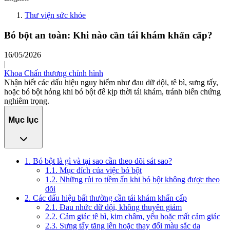
Thư viện sức khỏe
Bó bột an toàn: Khi nào cần tái khám khẩn cấp?
16/05/2026
|
Khoa Chấn thương chỉnh hình
Nhận biết các dấu hiệu nguy hiểm như đau dữ dội, tê bì, sưng tấy,
hoặc bó bột hỏng khi bó bột để kịp thời tái khám, tránh biến chứng
nghiêm trọng.
Mục lục
1. Bó bột là gì và tại sao cần theo dõi sát sao?
1.1. Mục đích của việc bó bột
1.2. Những rủi ro tiềm ẩn khi bó bột không được theo
dõi
2. Các dấu hiệu bất thường cần tái khám khẩn cấp
2.1. Đau nhức dữ dội, không thuyên giảm
2.2. Cảm giác tê bì, kim châm, yếu hoặc mất cảm giác
2.3. Sưng tấy tăng lên hoặc thay đổi màu sắc da