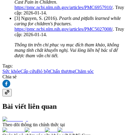
Cast Pain in Children
.
https://pmc.ncbi.nlm.nih.gov/articles/PMC6957910/
. Truy
cập: 2026-01-14.
[3] Nguyen, S. (2016).
Pearls and pitfalls learned while
caring for children's fractures
.
https://pmc.ncbi.nlm.nih.gov/articles/PMC5027008/
. Truy
cập: 2026-01-14.
Thông tin trên chỉ phục vụ mục đích tham khảo, không
mang tính chất khuyến nghị. Vui lòng liên hệ bác sĩ để
được tham vấn chi tiết.
Tags:
Sức khỏe
Cấp cứu
Bó bột
Chấn thương
Chăm sóc
Chia sẻ
Bài viết liên quan
Theo dõi thông tin chính thức tại