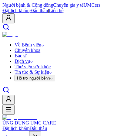
Người bệnh & Cộng đồng
Chuyên gia y tế
UMCers
Đặt lịch khám
|
Đấu thầu
|
Liên hệ
Về Bệnh viện
Chuyên khoa
Bác sĩ
Dịch vụ
Thư viện sức khỏe
Tin tức & Sự kiện
Hỗ trợ người bệnh
ỨNG DỤNG UMC CARE
Đặt lịch khám
Đấu thầu