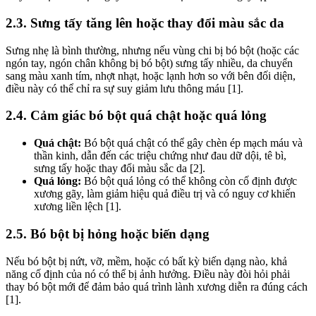
2.3. Sưng tấy tăng lên hoặc thay đổi màu sắc da
Sưng nhẹ là bình thường, nhưng nếu vùng chi bị bó bột (hoặc các
ngón tay, ngón chân không bị bó bột) sưng tấy nhiều, da chuyển
sang màu xanh tím, nhợt nhạt, hoặc lạnh hơn so với bên đối diện,
điều này có thể chỉ ra sự suy giảm lưu thông máu [1].
2.4. Cảm giác bó bột quá chật hoặc quá lỏng
Quá chật:
Bó bột quá chật có thể gây chèn ép mạch máu và
thần kinh, dẫn đến các triệu chứng như đau dữ dội, tê bì,
sưng tấy hoặc thay đổi màu sắc da [2].
Quá lỏng:
Bó bột quá lỏng có thể không còn cố định được
xương gãy, làm giảm hiệu quả điều trị và có nguy cơ khiến
xương liền lệch [1].
2.5. Bó bột bị hỏng hoặc biến dạng
Nếu bó bột bị nứt, vỡ, mềm, hoặc có bất kỳ biến dạng nào, khả
năng cố định của nó có thể bị ảnh hưởng. Điều này đòi hỏi phải
thay bó bột mới để đảm bảo quá trình lành xương diễn ra đúng cách
[1].