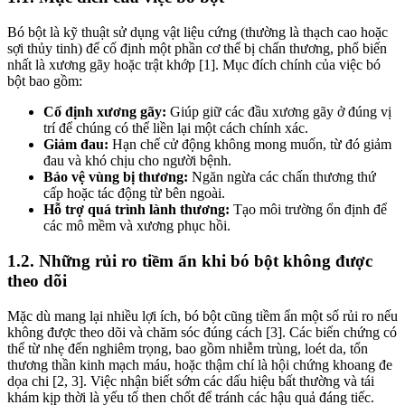
Bó bột là kỹ thuật sử dụng vật liệu cứng (thường là thạch cao hoặc
sợi thủy tinh) để cố định một phần cơ thể bị chấn thương, phổ biến
nhất là xương gãy hoặc trật khớp [1]. Mục đích chính của việc bó
bột bao gồm:
Cố định xương gãy:
Giúp giữ các đầu xương gãy ở đúng vị
trí để chúng có thể liền lại một cách chính xác.
Giảm đau:
Hạn chế cử động không mong muốn, từ đó giảm
đau và khó chịu cho người bệnh.
Bảo vệ vùng bị thương:
Ngăn ngừa các chấn thương thứ
cấp hoặc tác động từ bên ngoài.
Hỗ trợ quá trình lành thương:
Tạo môi trường ổn định để
các mô mềm và xương phục hồi.
1.2. Những rủi ro tiềm ẩn khi bó bột không được
theo dõi
Mặc dù mang lại nhiều lợi ích, bó bột cũng tiềm ẩn một số rủi ro nếu
không được theo dõi và chăm sóc đúng cách [3]. Các biến chứng có
thể từ nhẹ đến nghiêm trọng, bao gồm nhiễm trùng, loét da, tổn
thương thần kinh mạch máu, hoặc thậm chí là hội chứng khoang đe
dọa chi [2, 3]. Việc nhận biết sớm các dấu hiệu bất thường và tái
khám kịp thời là yếu tố then chốt để tránh các hậu quả đáng tiếc.