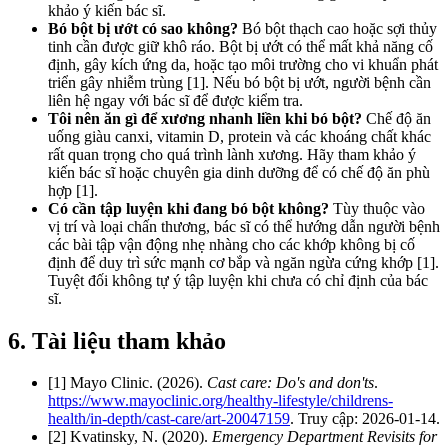
khảo ý kiến bác sĩ.
Bó bột bị ướt có sao không?
Bó bột thạch cao hoặc sợi thủy
tinh cần được giữ khô ráo. Bột bị ướt có thể mất khả năng cố
định, gây kích ứng da, hoặc tạo môi trường cho vi khuẩn phát
triển gây nhiễm trùng [1]. Nếu bó bột bị ướt, người bệnh cần
liên hệ ngay với bác sĩ để được kiểm tra.
Tôi nên ăn gì để xương nhanh liền khi bó bột?
Chế độ ăn
uống giàu canxi, vitamin D, protein và các khoáng chất khác
rất quan trọng cho quá trình lành xương. Hãy tham khảo ý
kiến bác sĩ hoặc chuyên gia dinh dưỡng để có chế độ ăn phù
hợp [1].
Có cần tập luyện khi đang bó bột không?
Tùy thuộc vào
vị trí và loại chấn thương, bác sĩ có thể hướng dẫn người bệnh
các bài tập vận động nhẹ nhàng cho các khớp không bị cố
định để duy trì sức mạnh cơ bắp và ngăn ngừa cứng khớp [1].
Tuyệt đối không tự ý tập luyện khi chưa có chỉ định của bác
sĩ.
6. Tài liệu tham khảo
[1] Mayo Clinic. (2026).
Cast care: Do's and don'ts
.
https://www.mayoclinic.org/healthy-lifestyle/childrens-
health/in-depth/cast-care/art-20047159
. Truy cập: 2026-01-14.
[2] Kvatinsky, N. (2020).
Emergency Department Revisits for