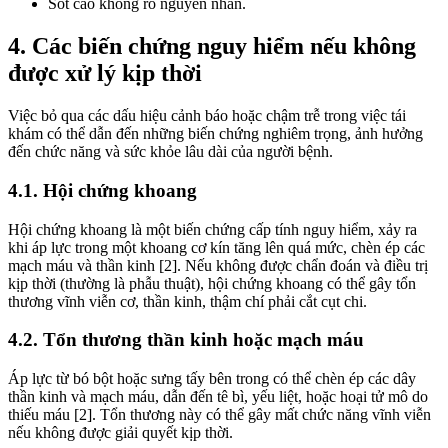
Sốt cao không rõ nguyên nhân.
4. Các biến chứng nguy hiểm nếu không
được xử lý kịp thời
Việc bỏ qua các dấu hiệu cảnh báo hoặc chậm trễ trong việc tái
khám có thể dẫn đến những biến chứng nghiêm trọng, ảnh hưởng
đến chức năng và sức khỏe lâu dài của người bệnh.
4.1. Hội chứng khoang
Hội chứng khoang là một biến chứng cấp tính nguy hiểm, xảy ra
khi áp lực trong một khoang cơ kín tăng lên quá mức, chèn ép các
mạch máu và thần kinh [2]. Nếu không được chẩn đoán và điều trị
kịp thời (thường là phẫu thuật), hội chứng khoang có thể gây tổn
thương vĩnh viễn cơ, thần kinh, thậm chí phải cắt cụt chi.
4.2. Tổn thương thần kinh hoặc mạch máu
Áp lực từ bó bột hoặc sưng tấy bên trong có thể chèn ép các dây
thần kinh và mạch máu, dẫn đến tê bì, yếu liệt, hoặc hoại tử mô do
thiếu máu [2]. Tổn thương này có thể gây mất chức năng vĩnh viễn
nếu không được giải quyết kịp thời.