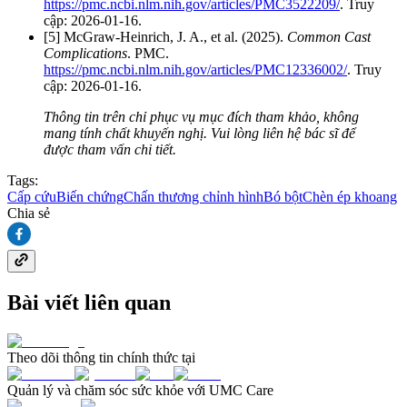
https://pmc.ncbi.nlm.nih.gov/articles/PMC3522209/
. Truy
cập: 2026-01-16.
[5] McGraw-Heinrich, J. A., et al. (2025).
Common Cast
Complications
. PMC.
https://pmc.ncbi.nlm.nih.gov/articles/PMC12336002/
. Truy
cập: 2026-01-16.
Thông tin trên chỉ phục vụ mục đích tham khảo, không
mang tính chất khuyến nghị. Vui lòng liên hệ bác sĩ để
được tham vấn chi tiết.
Tags:
Cấp cứu
Biến chứng
Chấn thương chỉnh hình
Bó bột
Chèn ép khoang
Chia sẻ
Bài viết liên quan
Theo dõi thông tin chính thức tại
Quản lý và chăm sóc sức khỏe với UMC Care