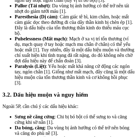
ngón tay hoặc ngón chân (tùy vị trí bó bột) [3].
Pallor (Tái nhợt)
: Da vùng bị ảnh hưởng có thể trở nên tái
nhợt do giảm tưới máu [1].
Paresthesia (Dị cảm)
: Cảm giác tê bì, kim châm, hoặc mất
cảm giác dọc theo đường đi của dây thần kinh bị chèn ép [1].
Đây là dấu hiệu của tổn thương thần kinh do thiếu máu cục
bộ.
Pulselessness (Mất mạch)
: Mạch ở xa vị trí tổn thương (ví
dụ, mạch quay ở tay hoặc mạch mu chân ở chân) có thể yếu
hoặc mất [1]. Tuy nhiên, đây là một dấu hiệu muộn và thường
chỉ xuất hiện khi tình trạng đã rất nặng, do đó không nên chờ
đợi dấu hiệu này để chẩn đoán [3].
Paralysis (Liệt)
: Yếu hoặc mất khả năng cử động các ngón
tay, ngón chân [1]. Giống như mất mạch, đây cũng là một dấu
hiệu muộn của tổn thương thần kinh và cơ không hồi phục
[3].
3.2. Dấu hiệu muộn và nguy hiểm
Ngoài 5P, cần chú ý các dấu hiệu khác:
Sưng nề căng cứng
: Chi bị bó bột có thể sưng to và căng
cứng khi sờ nắn [1].
Da bóng, căng
: Da vùng bị ảnh hưởng có thể trở nên bóng
và căng do phù nề [3].