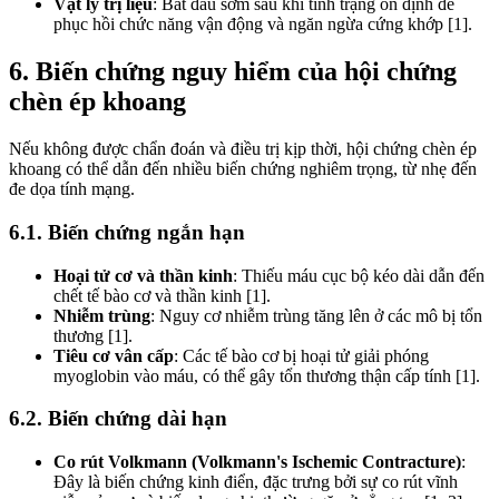
Vật lý trị liệu
: Bắt đầu sớm sau khi tình trạng ổn định để
phục hồi chức năng vận động và ngăn ngừa cứng khớp [1].
6. Biến chứng nguy hiểm của hội chứng
chèn ép khoang
Nếu không được chẩn đoán và điều trị kịp thời, hội chứng chèn ép
khoang có thể dẫn đến nhiều biến chứng nghiêm trọng, từ nhẹ đến
đe dọa tính mạng.
6.1. Biến chứng ngắn hạn
Hoại tử cơ và thần kinh
: Thiếu máu cục bộ kéo dài dẫn đến
chết tế bào cơ và thần kinh [1].
Nhiễm trùng
: Nguy cơ nhiễm trùng tăng lên ở các mô bị tổn
thương [1].
Tiêu cơ vân cấp
: Các tế bào cơ bị hoại tử giải phóng
myoglobin vào máu, có thể gây tổn thương thận cấp tính [1].
6.2. Biến chứng dài hạn
Co rút Volkmann (Volkmann's Ischemic Contracture)
:
Đây là biến chứng kinh điển, đặc trưng bởi sự co rút vĩnh