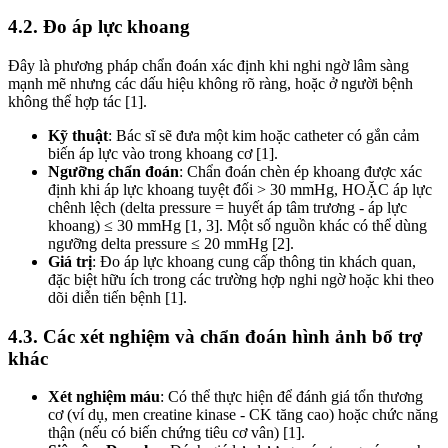
4.2. Đo áp lực khoang
Đây là phương pháp chẩn đoán xác định khi nghi ngờ lâm sàng
mạnh mẽ nhưng các dấu hiệu không rõ ràng, hoặc ở người bệnh
không thể hợp tác [1].
Kỹ thuật
: Bác sĩ sẽ đưa một kim hoặc catheter có gắn cảm
biến áp lực vào trong khoang cơ [1].
Ngưỡng chẩn đoán
: Chẩn đoán chèn ép khoang được xác
định khi áp lực khoang tuyệt đối > 30 mmHg, HOẶC áp lực
chênh lệch (delta pressure = huyết áp tâm trương - áp lực
khoang) ≤ 30 mmHg [1, 3]. Một số nguồn khác có thể dùng
ngưỡng delta pressure ≤ 20 mmHg [2].
Giá trị
: Đo áp lực khoang cung cấp thông tin khách quan,
đặc biệt hữu ích trong các trường hợp nghi ngờ hoặc khi theo
dõi diễn tiến bệnh [1].
4.3. Các xét nghiệm và chẩn đoán hình ảnh bổ trợ
khác
Xét nghiệm máu
: Có thể thực hiện để đánh giá tổn thương
cơ (ví dụ, men creatine kinase - CK tăng cao) hoặc chức năng
thận (nếu có biến chứng tiêu cơ vân) [1].