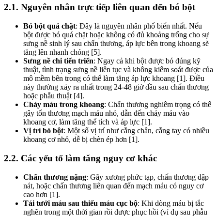
2.1. Nguyên nhân trực tiếp liên quan đến bó bột
Bó bột quá chặt
: Đây là nguyên nhân phổ biến nhất. Nếu
bột được bó quá chặt hoặc không có đủ khoảng trống cho sự
sưng nề sinh lý sau chấn thương, áp lực bên trong khoang sẽ
tăng lên nhanh chóng [5].
Sưng nề chi tiến triển
: Ngay cả khi bột được bó đúng kỹ
thuật, tình trạng sưng nề liên tục và không kiểm soát được của
mô mềm bên trong có thể làm tăng áp lực khoang [1]. Điều
này thường xảy ra nhất trong 24-48 giờ đầu sau chấn thương
hoặc phẫu thuật [4].
Chảy máu trong khoang
: Chấn thương nghiêm trọng có thể
gây tổn thương mạch máu nhỏ, dẫn đến chảy máu vào
khoang cơ, làm tăng thể tích và áp lực [1].
Vị trí bó bột
: Một số vị trí như cẳng chân, cẳng tay có nhiều
khoang cơ nhỏ, dễ bị chèn ép hơn [1].
2.2. Các yếu tố làm tăng nguy cơ khác
Chấn thương nặng
: Gãy xương phức tạp, chấn thương dập
nát, hoặc chấn thương liên quan đến mạch máu có nguy cơ
cao hơn [1].
Tái tưới máu sau thiếu máu cục bộ
: Khi dòng máu bị tắc
nghẽn trong một thời gian rồi được phục hồi (ví dụ sau phẫu