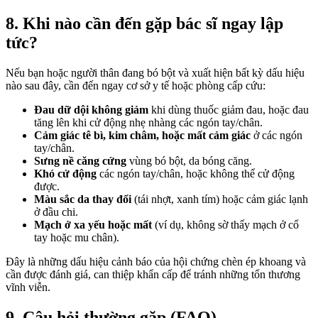
8. Khi nào cần đến gặp bác sĩ ngay lập
tức?
Nếu bạn hoặc người thân đang bó bột và xuất hiện bất kỳ dấu hiệu
nào sau đây, cần đến ngay cơ sở y tế hoặc phòng cấp cứu:
Đau dữ dội không giảm
khi dùng thuốc giảm đau, hoặc đau
tăng lên khi cử động nhẹ nhàng các ngón tay/chân.
Cảm giác tê bì, kim châm, hoặc mất cảm giác
ở các ngón
tay/chân.
Sưng nề căng cứng
vùng bó bột, da bóng căng.
Khó cử động
các ngón tay/chân, hoặc không thể cử động
được.
Màu sắc da thay đổi
(tái nhợt, xanh tím) hoặc cảm giác lạnh
ở đầu chi.
Mạch ở xa yếu hoặc mất
(ví dụ, không sờ thấy mạch ở cổ
tay hoặc mu chân).
Đây là những dấu hiệu cảnh báo của hội chứng chèn ép khoang và
cần được đánh giá, can thiệp khẩn cấp để tránh những tổn thương
vĩnh viễn.
9. Câu hỏi thường gặp (FAQ)