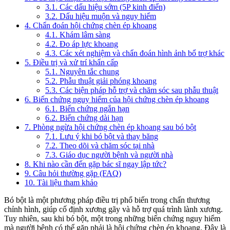
3.1. Các dấu hiệu sớm (5P kinh điển)
3.2. Dấu hiệu muộn và nguy hiểm
4. Chẩn đoán hội chứng chèn ép khoang
4.1. Khám lâm sàng
4.2. Đo áp lực khoang
4.3. Các xét nghiệm và chẩn đoán hình ảnh bổ trợ khác
5. Điều trị và xử trí khẩn cấp
5.1. Nguyên tắc chung
5.2. Phẫu thuật giải phóng khoang
5.3. Các biện pháp hỗ trợ và chăm sóc sau phẫu thuật
6. Biến chứng nguy hiểm của hội chứng chèn ép khoang
6.1. Biến chứng ngắn hạn
6.2. Biến chứng dài hạn
7. Phòng ngừa hội chứng chèn ép khoang sau bó bột
7.1. Lưu ý khi bó bột và thay băng
7.2. Theo dõi và chăm sóc tại nhà
7.3. Giáo dục người bệnh và người nhà
8. Khi nào cần đến gặp bác sĩ ngay lập tức?
9. Câu hỏi thường gặp (FAQ)
10. Tài liệu tham khảo
Bó bột là một phương pháp điều trị phổ biến trong chấn thương
chỉnh hình, giúp cố định xương gãy và hỗ trợ quá trình lành xương.
Tuy nhiên, sau khi bó bột, một trong những biến chứng nguy hiểm
mà người bệnh có thể gặp phải là hội chứng chèn ép khoang. Đây là