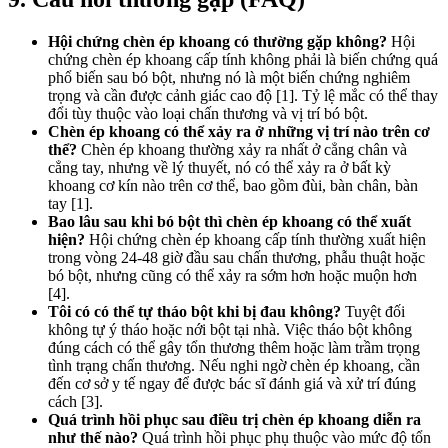
Hội chứng chèn ép khoang có thường gặp không?
Hội
chứng chèn ép khoang cấp tính không phải là biến chứng quá
phổ biến sau bó bột, nhưng nó là một biến chứng nghiêm
trọng và cần được cảnh giác cao độ [1]. Tỷ lệ mắc có thể thay
đổi tùy thuộc vào loại chấn thương và vị trí bó bột.
Chèn ép khoang có thể xảy ra ở những vị trí nào trên cơ
thể?
Chèn ép khoang thường xảy ra nhất ở cẳng chân và
cẳng tay, nhưng về lý thuyết, nó có thể xảy ra ở bất kỳ
khoang cơ kín nào trên cơ thể, bao gồm đùi, bàn chân, bàn
tay [1].
Bao lâu sau khi bó bột thì chèn ép khoang có thể xuất
hiện?
Hội chứng chèn ép khoang cấp tính thường xuất hiện
trong vòng 24-48 giờ đầu sau chấn thương, phẫu thuật hoặc
bó bột, nhưng cũng có thể xảy ra sớm hơn hoặc muộn hơn
[4].
Tôi có có thể tự tháo bột khi bị đau không?
Tuyệt đối
không tự ý tháo hoặc nới bột tại nhà. Việc tháo bột không
đúng cách có thể gây tổn thương thêm hoặc làm trầm trọng
tình trạng chấn thương. Nếu nghi ngờ chèn ép khoang, cần
đến cơ sở y tế ngay để được bác sĩ đánh giá và xử trí đúng
cách [3].
Quá trình hồi phục sau điều trị chèn ép khoang diễn ra
như thế nào?
Quá trình hồi phục phụ thuộc vào mức độ tổn