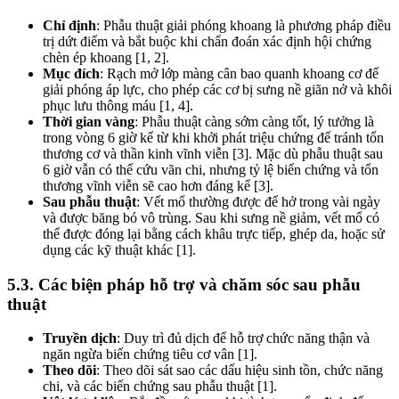
Chỉ định
: Phẫu thuật giải phóng khoang là phương pháp điều
trị dứt điểm và bắt buộc khi chẩn đoán xác định hội chứng
chèn ép khoang [1, 2].
Mục đích
: Rạch mở lớp màng cân bao quanh khoang cơ để
giải phóng áp lực, cho phép các cơ bị sưng nề giãn nở và khôi
phục lưu thông máu [1, 4].
Thời gian vàng
: Phẫu thuật càng sớm càng tốt, lý tưởng là
trong vòng 6 giờ kể từ khi khởi phát triệu chứng để tránh tổn
thương cơ và thần kinh vĩnh viễn [3]. Mặc dù phẫu thuật sau
6 giờ vẫn có thể cứu vãn chi, nhưng tỷ lệ biến chứng và tổn
thương vĩnh viễn sẽ cao hơn đáng kể [3].
Sau phẫu thuật
: Vết mổ thường được để hở trong vài ngày
và được băng bó vô trùng. Sau khi sưng nề giảm, vết mổ có
thể được đóng lại bằng cách khâu trực tiếp, ghép da, hoặc sử
dụng các kỹ thuật khác [1].
5.3. Các biện pháp hỗ trợ và chăm sóc sau phẫu
thuật
Truyền dịch
: Duy trì đủ dịch để hỗ trợ chức năng thận và
ngăn ngừa biến chứng tiêu cơ vân [1].
Theo dõi
: Theo dõi sát sao các dấu hiệu sinh tồn, chức năng
chi, và các biến chứng sau phẫu thuật [1].