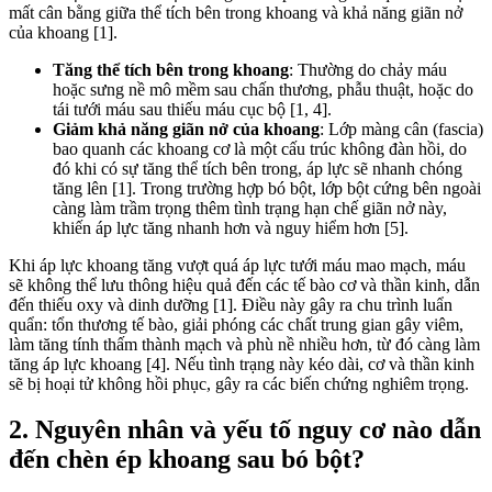
mất cân bằng giữa thể tích bên trong khoang và khả năng giãn nở
của khoang [1].
Tăng thể tích bên trong khoang
: Thường do chảy máu
hoặc sưng nề mô mềm sau chấn thương, phẫu thuật, hoặc do
tái tưới máu sau thiếu máu cục bộ [1, 4].
Giảm khả năng giãn nở của khoang
: Lớp màng cân (fascia)
bao quanh các khoang cơ là một cấu trúc không đàn hồi, do
đó khi có sự tăng thể tích bên trong, áp lực sẽ nhanh chóng
tăng lên [1]. Trong trường hợp bó bột, lớp bột cứng bên ngoài
càng làm trầm trọng thêm tình trạng hạn chế giãn nở này,
khiến áp lực tăng nhanh hơn và nguy hiểm hơn [5].
Khi áp lực khoang tăng vượt quá áp lực tưới máu mao mạch, máu
sẽ không thể lưu thông hiệu quả đến các tế bào cơ và thần kinh, dẫn
đến thiếu oxy và dinh dưỡng [1]. Điều này gây ra chu trình luẩn
quẩn: tổn thương tế bào, giải phóng các chất trung gian gây viêm,
làm tăng tính thấm thành mạch và phù nề nhiều hơn, từ đó càng làm
tăng áp lực khoang [4]. Nếu tình trạng này kéo dài, cơ và thần kinh
sẽ bị hoại tử không hồi phục, gây ra các biến chứng nghiêm trọng.
2. Nguyên nhân và yếu tố nguy cơ nào dẫn
đến chèn ép khoang sau bó bột?