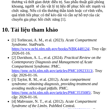
thương và thời gian được điều trị. Sau phẫu thuật giải phóng
khoang, người sẽ cần vật lý trị liệu để phục hồi sức mạnh và
chức năng. Nếu có tổn thương thần kinh hoặc cơ vĩnh viễn,
quá trình hồi phục có thể kéo dài và cần sự hỗ trợ của các
chuyên gia phục hồi chức năng [1].
10. Tài liệu tham khảo
[1] Torlincasi, A. M., et al. (2023).
Acute Compartment
Syndrome
. StatPearls.
https://www.ncbi.nlm.nih.gov/books/NBK448124/
. Truy cập:
2026-01-16.
[2] Davidson, A. L., et al. (2024).
Practical Review on the
Contemporary Diagnosis and Management of Acute
Compartment Syndrome
. PMC.
https://pmc.ncbi.nlm.nih.gov/articles/PMC10923313/
. Truy
cập: 2026-01-16.
[3] Taylor, R. M., et al. (2012).
Acute compartment
syndrome: obtaining diagnosis, providing treatment and
avoiding medico-legal pitfalls
. PMC.
https://pmc.ncbi.nlm.nih.gov/articles/PMC3535085/
. Truy
cập: 2026-01-16.
[4] Mabvuure, N. T., et al. (2012).
Acute Compartment
Syndrome of the Limbs
. PubMed Central.