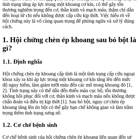
tình trạng tăng áp lực trong một khoang cơ kín, có thể gây tổn
thương nghiêm trọng đến cơ, thần kinh và mạch máu, thậm chí dẫn
đến hoại tử chi nếu không được cấp cứu kịp thời. Việc hiểu rõ về
hội chứng này là vô cùng quan trọng để phòng ngừa và xử lý đúng
cách.
1. Hội chứng chèn ép khoang sau bó bột là
gì?
1.1. Định nghĩa
Hội chứng chèn ép khoang cấp tính là một tình trạng cấp cứu ngoại
khoa xảy ra khi áp lực trong một khoang cơ kín tăng lên đến mức
độ nguy hiểm, làm giảm tưới máu đến các mô trong khoang đó [1,
2]. Tình trạng này có thể dẫn đến thiếu máu cục bộ, tổn thương
không hồi phục đối với cơ, thần kinh và mạch máu nếu không được
chẩn đoán và điều trị kịp thời [1]. Sau bó bột, nguy cơ chèn ép
khoang tăng lên do bột có thể gây hạn chế không gian và làm trầm
trọng thêm tình trạng sưng nề.
1.2. Cơ chế bệnh sinh
Cơ chế bệnh sinh của hội chứng chèn ép khoang liên quan đến sự