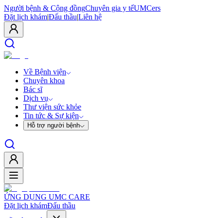
Người bệnh & Cộng đồng
Chuyên gia y tế
UMCers
Đặt lịch khám
|
Đấu thầu
|
Liên hệ
Về Bệnh viện
Chuyên khoa
Bác sĩ
Dịch vụ
Thư viện sức khỏe
Tin tức & Sự kiện
Hỗ trợ người bệnh
ỨNG DỤNG UMC CARE
Đặt lịch khám
Đấu thầu