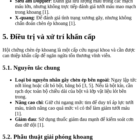
Siêu âm Doppler
: Đánh giá lưu lượng máu trong các mạch
máu lớn, nhưng không trực tiếp đánh giá tưới máu mao mạch
trong khoang [1].
X-quang
: Để đánh giá tình trạng xương gãy, nhưng không
chẩn đoán chèn ép khoang [1].
5. Điều trị và xử trí khẩn cấp
Hội chứng chèn ép khoang là một cấp cứu ngoại khoa và cần được
can thiệp khẩn cấp để ngăn ngừa tổn thương vĩnh viễn.
5.1. Nguyên tắc chung
Loại bỏ nguyên nhân gây chèn ép bên ngoài
: Ngay lập tức
nới lỏng hoặc cắt bỏ bột, băng bó [3, 5]. Nếu là bột kín, cần
rạch dọc toàn bộ chiều dài của bột và lớp vật liệu lót bên
trong.
Nâng cao chi
: Giữ chi ngang mức tim để duy trì áp lực tưới
máu, tránh nâng cao quá mức vì có thể làm giảm tưới máu
[1].
Giảm đau
: Sử dụng thuốc giảm đau mạnh để kiểm soát cơn
đau dữ dội [1].
5.2. Phẫu thuật giải phóng khoang