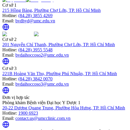
Cơ sở 1
215 Hồng Bàng, Phường Chợ Lớn, TP. Hồ Chí Minh
Hotline:
(84.28) 3855 4269
Email:
bvdhyd@umc.edu.vn
Cơ sở 2
201 Nguyễn Chí Thanh, Phường Chợ Lớn, TP. Hồ Chí Minh
Hotline:
(84.28) 3955 5548
Email:
bvdaihoccoso2@umc.edu.vn
Cơ sở 3
221B Hoàng Văn Thụ, Phường Phú Nhuận, TP. Hồ Chí Minh
Hotline:
(84.28) 3842 0070
Email:
bvdaihoccoso3@umc.edu.vn
Đơn vị hợp tác
Phòng khám Bệnh viện Đại học Y Dược 1
20-22 Dương Quang Trung, Phường Hòa Hưng, TP. Hồ Chí Minh
Hotline:
1900 6923
Email:
contact.us@umcclinic.com.vn