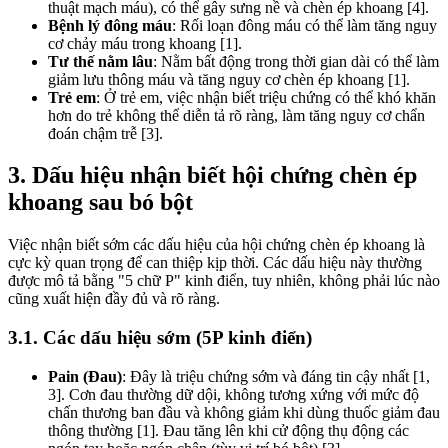
thuật mạch máu), có thể gây sưng nề và chèn ép khoang [4].
Bệnh lý đông máu
: Rối loạn đông máu có thể làm tăng nguy
cơ chảy máu trong khoang [1].
Tư thế nằm lâu
: Nằm bất động trong thời gian dài có thể làm
giảm lưu thông máu và tăng nguy cơ chèn ép khoang [1].
Trẻ em
: Ở trẻ em, việc nhận biết triệu chứng có thể khó khăn
hơn do trẻ không thể diễn tả rõ ràng, làm tăng nguy cơ chẩn
đoán chậm trễ [3].
3. Dấu hiệu nhận biết hội chứng chèn ép
khoang sau bó bột
Việc nhận biết sớm các dấu hiệu của hội chứng chèn ép khoang là
cực kỳ quan trọng để can thiệp kịp thời. Các dấu hiệu này thường
được mô tả bằng "5 chữ P" kinh điển, tuy nhiên, không phải lúc nào
cũng xuất hiện đầy đủ và rõ ràng.
3.1. Các dấu hiệu sớm (5P kinh điển)
Pain (Đau)
: Đây là triệu chứng sớm và đáng tin cậy nhất [1,
3]. Cơn đau thường dữ dội, không tương xứng với mức độ
chấn thương ban đầu và không giảm khi dùng thuốc giảm đau
thông thường [1]. Đau tăng lên khi cử động thụ động các