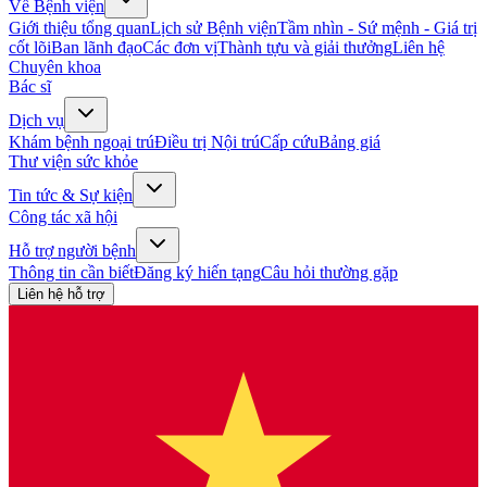
Về Bệnh viện
Giới thiệu tổng quan
Lịch sử Bệnh viện
Tầm nhìn - Sứ mệnh - Giá trị
cốt lõi
Ban lãnh đạo
Các đơn vị
Thành tựu và giải thưởng
Liên hệ
Chuyên khoa
Bác sĩ
Dịch vụ
Khám bệnh ngoại trú
Điều trị Nội trú
Cấp cứu
Bảng giá
Thư viện sức khỏe
Tin tức & Sự kiện
Công tác xã hội
Hỗ trợ người bệnh
Thông tin cần biết
Đăng ký hiến tạng
Câu hỏi thường gặp
Liên hệ hỗ trợ