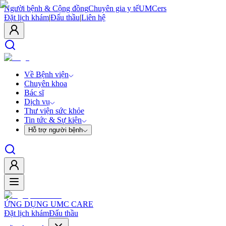
Người bệnh & Cộng đồng
Chuyên gia y tế
UMCers
Đặt lịch khám
|
Đấu thầu
|
Liên hệ
Về Bệnh viện
Chuyên khoa
Bác sĩ
Dịch vụ
Thư viện sức khỏe
Tin tức & Sự kiện
Hỗ trợ người bệnh
ỨNG DỤNG UMC CARE
Đặt lịch khám
Đấu thầu