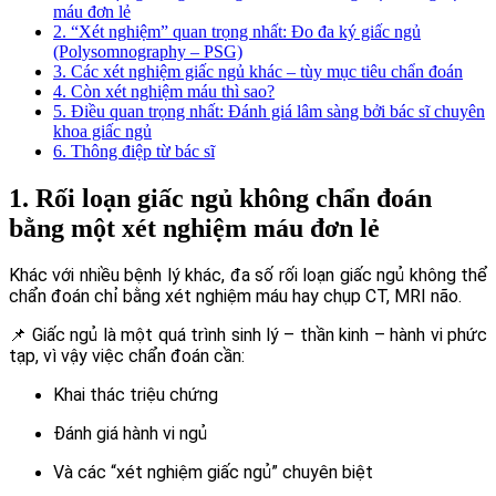
máu đơn lẻ
2. “Xét nghiệm” quan trọng nhất: Đo đa ký giấc ngủ
(Polysomnography – PSG)
3. Các xét nghiệm giấc ngủ khác – tùy mục tiêu chẩn đoán
4. Còn xét nghiệm máu thì sao?
5. Điều quan trọng nhất: Đánh giá lâm sàng bởi bác sĩ chuyên
khoa giấc ngủ
6. Thông điệp từ bác sĩ
1. Rối loạn giấc ngủ không chẩn đoán
bằng một xét nghiệm máu đơn lẻ
Khác với nhiều bệnh lý khác, đa số rối loạn giấc ngủ không thể
chẩn đoán chỉ bằng xét nghiệm máu hay chụp CT, MRI não.
📌 Giấc ngủ là một quá trình sinh lý – thần kinh – hành vi phức
tạp, vì vậy việc chẩn đoán cần:
Khai thác triệu chứng
Đánh giá hành vi ngủ
Và các “xét nghiệm giấc ngủ” chuyên biệt