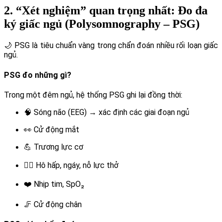
2. “Xét nghiệm” quan trọng nhất: Đo đa
ký giấc ngủ (Polysomnography – PSG)
🌙 PSG là tiêu chuẩn vàng trong chẩn đoán nhiều rối loạn giấc
ngủ.
PSG đo những gì?
Trong một đêm ngủ, hệ thống PSG ghi lại đồng thời:
🧠 Sóng não (EEG) → xác định các giai đoạn ngủ
👀 Cử động mắt
💪 Trương lực cơ
😮‍💨 Hô hấp, ngáy, nỗ lực thở
❤️ Nhịp tim, SpO₂
🦵 Cử động chân