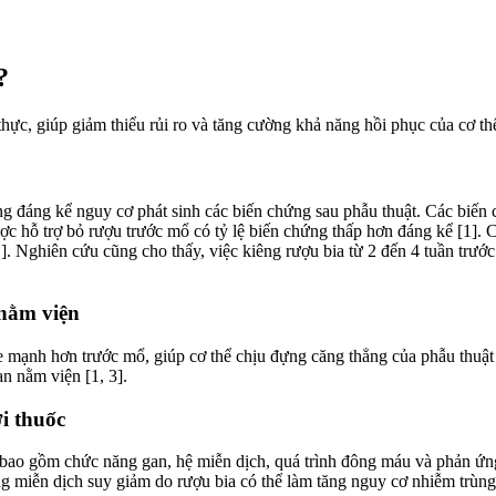
?
 thực, giúp giảm thiểu rủi ro và tăng cường khả năng hồi phục của cơ th
ăng đáng kể nguy cơ phát sinh các biến chứng sau phẫu thuật. Các biế
được hỗ trợ bỏ rượu trước mổ có tỷ lệ biến chứng thấp hơn đáng kể [1
. Nghiên cứu cũng cho thấy, việc kiêng rượu bia từ 2 đến 4 tuần trước
 nằm viện
mạnh hơn trước mổ, giúp cơ thể chịu đựng căng thẳng của phẫu thuật t
an nằm viện [1, 3].
i thuốc
 bao gồm chức năng gan, hệ miễn dịch, quá trình đông máu và phản ứng
ng miễn dịch suy giảm do rượu bia có thể làm tăng nguy cơ nhiễm trùng