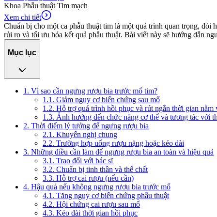
Khoa Phẫu thuật Tim mạch
Xem chi tiết
Chuẩn bị cho một ca phẫu thuật tim là một quá trình quan trọng, đòi 
rủi ro và tối ưu hóa kết quả phẫu thuật. Bài viết này sẽ hướng dẫn n
Mục lục
1. Vì sao cần ngưng rượu bia trước mổ tim?
1.1. Giảm nguy cơ biến chứng sau mổ
1.2. Hỗ trợ quá trình hồi phục và rút ngắn thời gian nằm 
1.3. Ảnh hưởng đến chức năng cơ thể và tương tác với t
2. Thời điểm lý tưởng để ngưng rượu bia
2.1. Khuyến nghị chung
2.2. Trường hợp uống rượu nặng hoặc kéo dài
3. Những điều cần làm để ngưng rượu bia an toàn và hiệu quả
3.1. Trao đổi với bác sĩ
3.2. Chuẩn bị tinh thần và thể chất
3.3. Hỗ trợ cai rượu (nếu cần)
4. Hậu quả nếu không ngưng rượu bia trước mổ
4.1. Tăng nguy cơ biến chứng phẫu thuật
4.2. Hội chứng cai rượu sau mổ
4.3. Kéo dài thời gian hồi phục