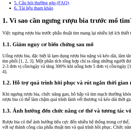
5. Câu hỏi thường gặp (FAQ)
6. Tài liệu tham khảo
1. Vì sao cần ngưng rượu bia trước mổ tim
Việc ngưng rượu bia trước phẫu thuật tim mang lại nhiều lợi ích thiết
1.1. Giảm nguy cơ biến chứng sau mổ
Uống rượu bia, đặc biệt là lạm dụng rượu bia nặng và kéo dài, làm t
tim phổi [1, 2, 3]. Một phân tích tổng hợp chỉ ra rằng những người 
2-3 đơn vị cồn/ngày và tăng 300% khi uống hơn 5 đơn vị cồn/ngày [1]
4].
1.2. Hỗ trợ quá trình hồi phục và rút ngắn thời gian
Khi ngưng rượu bia, chức năng gan, hô hấp và tim mạch thường khỏe 
rượu bia có thể làm chậm quá trình lành vết thương và kéo dài thời gi
1.3. Ảnh hưởng đến chức năng cơ thể và tương tác vớ
Rượu bia có thể ảnh hưởng tiêu cực đến nhiều hệ thống trong cơ thể,
với sự thành công của phẫu thuật tim và quá trình hồi phục. Chức nă