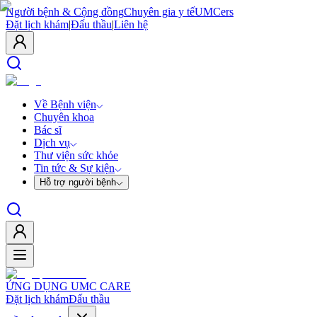
Người bệnh & Cộng đồng
Chuyên gia y tế
UMCers
Đặt lịch khám
|
Đấu thầu
|
Liên hệ
Về Bệnh viện
Chuyên khoa
Bác sĩ
Dịch vụ
Thư viện sức khỏe
Tin tức & Sự kiện
Hỗ trợ người bệnh
ỨNG DỤNG UMC CARE
Đặt lịch khám
Đấu thầu