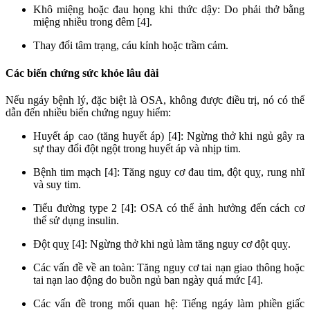
Khô miệng hoặc đau họng khi thức dậy: Do phải thở bằng
miệng nhiều trong đêm [4].
Thay đổi tâm trạng, cáu kỉnh hoặc trầm cảm.
Các biến chứng sức khỏe lâu dài
Nếu ngáy bệnh lý, đặc biệt là OSA, không được điều trị, nó có thể
dẫn đến nhiều biến chứng nguy hiểm:
Huyết áp cao (tăng huyết áp) [4]: Ngừng thở khi ngủ gây ra
sự thay đổi đột ngột trong huyết áp và nhịp tim.
Bệnh tim mạch [4]: Tăng nguy cơ đau tim, đột quỵ, rung nhĩ
và suy tim.
Tiểu đường type 2 [4]: OSA có thể ảnh hưởng đến cách cơ
thể sử dụng insulin.
Đột quỵ [4]: Ngừng thở khi ngủ làm tăng nguy cơ đột quỵ.
Các vấn đề về an toàn: Tăng nguy cơ tai nạn giao thông hoặc
tai nạn lao động do buồn ngủ ban ngày quá mức [4].
Các vấn đề trong mối quan hệ: Tiếng ngáy làm phiền giấc