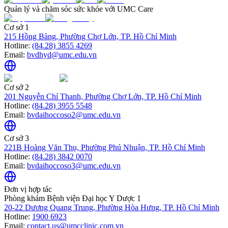
Quản lý và chăm sóc sức khỏe với UMC Care
Cơ sở 1
215 Hồng Bàng, Phường Chợ Lớn, TP. Hồ Chí Minh
Hotline:
(84.28) 3855 4269
Email:
bvdhyd@umc.edu.vn
Cơ sở 2
201 Nguyễn Chí Thanh, Phường Chợ Lớn, TP. Hồ Chí Minh
Hotline:
(84.28) 3955 5548
Email:
bvdaihoccoso2@umc.edu.vn
Cơ sở 3
221B Hoàng Văn Thụ, Phường Phú Nhuận, TP. Hồ Chí Minh
Hotline:
(84.28) 3842 0070
Email:
bvdaihoccoso3@umc.edu.vn
Đơn vị hợp tác
Phòng khám Bệnh viện Đại học Y Dược 1
20-22 Dương Quang Trung, Phường Hòa Hưng, TP. Hồ Chí Minh
Hotline:
1900 6923
Email:
contact.us@umcclinic.com.vn