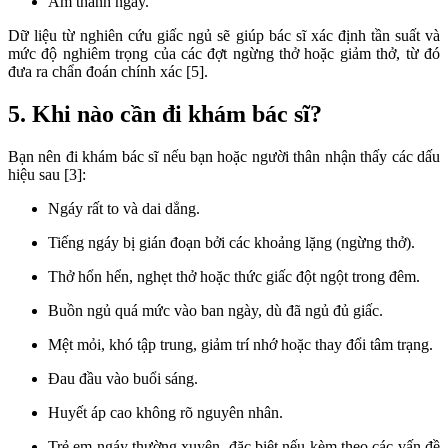
Âm thanh ngáy.
Dữ liệu từ nghiên cứu giấc ngủ sẽ giúp bác sĩ xác định tần suất và
mức độ nghiêm trọng của các đợt ngừng thở hoặc giảm thở, từ đó
đưa ra chẩn đoán chính xác [5].
5. Khi nào cần đi khám bác sĩ?
Bạn nên đi khám bác sĩ nếu bạn hoặc người thân nhận thấy các dấu
hiệu sau [3]:
Ngáy rất to và dai dẳng.
Tiếng ngáy bị gián đoạn bởi các khoảng lặng (ngừng thở).
Thở hổn hển, nghẹt thở hoặc thức giấc đột ngột trong đêm.
Buồn ngủ quá mức vào ban ngày, dù đã ngủ đủ giấc.
Mệt mỏi, khó tập trung, giảm trí nhớ hoặc thay đổi tâm trạng.
Đau đầu vào buổi sáng.
Huyết áp cao không rõ nguyên nhân.
Trẻ em ngáy thường xuyên, đặc biệt nếu kèm theo các vấn đề