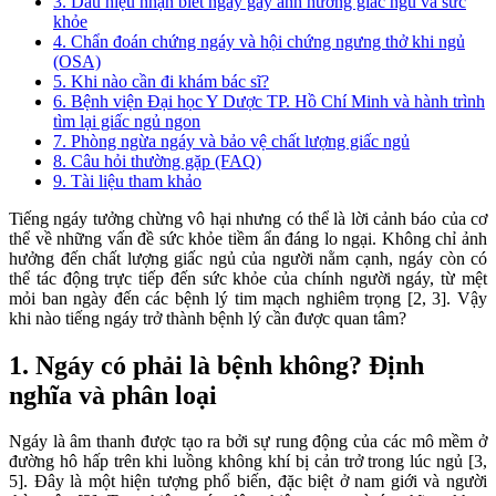
3. Dấu hiệu nhận biết ngáy gây ảnh hưởng giấc ngủ và sức
khỏe
4. Chẩn đoán chứng ngáy và hội chứng ngưng thở khi ngủ
(OSA)
5. Khi nào cần đi khám bác sĩ?
6. Bệnh viện Đại học Y Dược TP. Hồ Chí Minh và hành trình
tìm lại giấc ngủ ngon
7. Phòng ngừa ngáy và bảo vệ chất lượng giấc ngủ
8. Câu hỏi thường gặp (FAQ)
9. Tài liệu tham khảo
Tiếng ngáy tưởng chừng vô hại nhưng có thể là lời cảnh báo của cơ
thể về những vấn đề sức khỏe tiềm ẩn đáng lo ngại. Không chỉ ảnh
hưởng đến chất lượng giấc ngủ của người nằm cạnh, ngáy còn có
thể tác động trực tiếp đến sức khỏe của chính người ngáy, từ mệt
mỏi ban ngày đến các bệnh lý tim mạch nghiêm trọng [2, 3]. Vậy
khi nào tiếng ngáy trở thành bệnh lý cần được quan tâm?
1. Ngáy có phải là bệnh không? Định
nghĩa và phân loại
Ngáy là âm thanh được tạo ra bởi sự rung động của các mô mềm ở
đường hô hấp trên khi luồng không khí bị cản trở trong lúc ngủ [3,
5]. Đây là một hiện tượng phổ biến, đặc biệt ở nam giới và người