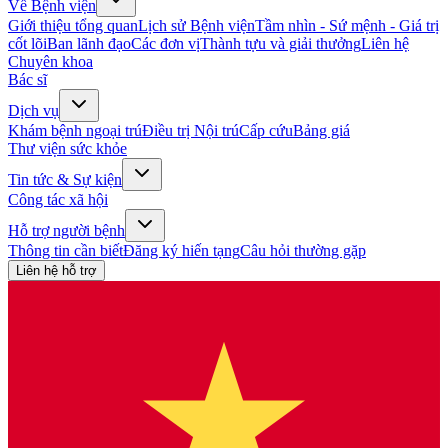
Về Bệnh viện
Giới thiệu tổng quan
Lịch sử Bệnh viện
Tầm nhìn - Sứ mệnh - Giá trị
cốt lõi
Ban lãnh đạo
Các đơn vị
Thành tựu và giải thưởng
Liên hệ
Chuyên khoa
Bác sĩ
Dịch vụ
Khám bệnh ngoại trú
Điều trị Nội trú
Cấp cứu
Bảng giá
Thư viện sức khỏe
Tin tức & Sự kiện
Công tác xã hội
Hỗ trợ người bệnh
Thông tin cần biết
Đăng ký hiến tạng
Câu hỏi thường gặp
Liên hệ hỗ trợ