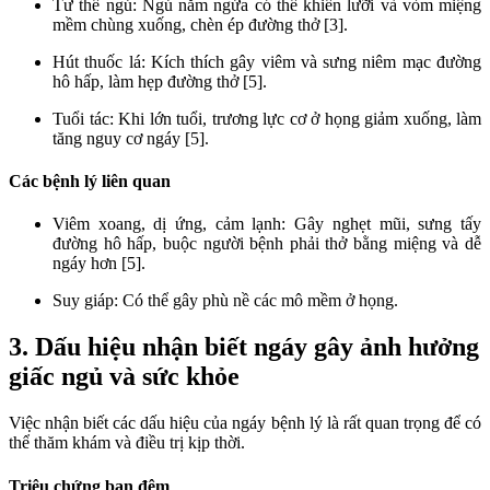
Tư thế ngủ: Ngủ nằm ngửa có thể khiến lưỡi và vòm miệng
mềm chùng xuống, chèn ép đường thở [3].
Hút thuốc lá: Kích thích gây viêm và sưng niêm mạc đường
hô hấp, làm hẹp đường thở [5].
Tuổi tác: Khi lớn tuổi, trương lực cơ ở họng giảm xuống, làm
tăng nguy cơ ngáy [5].
Các bệnh lý liên quan
Viêm xoang, dị ứng, cảm lạnh: Gây nghẹt mũi, sưng tấy
đường hô hấp, buộc người bệnh phải thở bằng miệng và dễ
ngáy hơn [5].
Suy giáp: Có thể gây phù nề các mô mềm ở họng.
3. Dấu hiệu nhận biết ngáy gây ảnh hưởng
giấc ngủ và sức khỏe
Việc nhận biết các dấu hiệu của ngáy bệnh lý là rất quan trọng để có
thể thăm khám và điều trị kịp thời.
Triệu chứng ban đêm