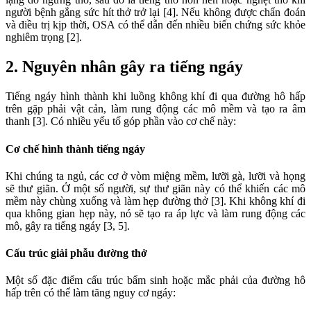
người bệnh gắng sức hít thở trở lại [4]. Nếu không được chẩn đoán
và điều trị kịp thời, OSA có thể dẫn đến nhiều biến chứng sức khỏe
nghiêm trọng [2].
2. Nguyên nhân gây ra tiếng ngáy
Tiếng ngáy hình thành khi luồng không khí đi qua đường hô hấp
trên gặp phải vật cản, làm rung động các mô mềm và tạo ra âm
thanh [3]. Có nhiều yếu tố góp phần vào cơ chế này:
Cơ chế hình thành tiếng ngáy
Khi chúng ta ngủ, các cơ ở vòm miệng mềm, lưỡi gà, lưỡi và họng
sẽ thư giãn. Ở một số người, sự thư giãn này có thể khiến các mô
mềm này chùng xuống và làm hẹp đường thở [3]. Khi không khí đi
qua không gian hẹp này, nó sẽ tạo ra áp lực và làm rung động các
mô, gây ra tiếng ngáy [3, 5].
Cấu trúc giải phẫu đường thở
Một số đặc điểm cấu trúc bẩm sinh hoặc mắc phải của đường hô
hấp trên có thể làm tăng nguy cơ ngáy: