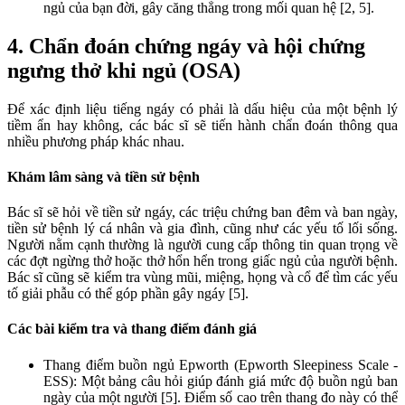
ngủ của bạn đời, gây căng thẳng trong mối quan hệ [2, 5].
4. Chẩn đoán chứng ngáy và hội chứng
ngưng thở khi ngủ (OSA)
Để xác định liệu tiếng ngáy có phải là dấu hiệu của một bệnh lý
tiềm ẩn hay không, các bác sĩ sẽ tiến hành chẩn đoán thông qua
nhiều phương pháp khác nhau.
Khám lâm sàng và tiền sử bệnh
Bác sĩ sẽ hỏi về tiền sử ngáy, các triệu chứng ban đêm và ban ngày,
tiền sử bệnh lý cá nhân và gia đình, cũng như các yếu tố lối sống.
Người nằm cạnh thường là người cung cấp thông tin quan trọng về
các đợt ngừng thở hoặc thở hổn hển trong giấc ngủ của người bệnh.
Bác sĩ cũng sẽ kiểm tra vùng mũi, miệng, họng và cổ để tìm các yếu
tố giải phẫu có thể góp phần gây ngáy [5].
Các bài kiểm tra và thang điểm đánh giá
Thang điểm buồn ngủ Epworth (Epworth Sleepiness Scale -
ESS): Một bảng câu hỏi giúp đánh giá mức độ buồn ngủ ban
ngày của một người [5]. Điểm số cao trên thang đo này có thể