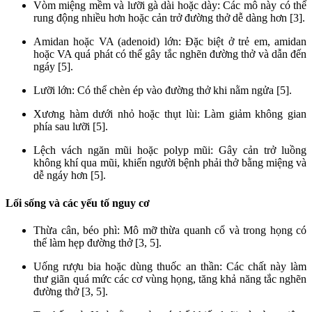
Vòm miệng mềm và lưỡi gà dài hoặc dày: Các mô này có thể
rung động nhiều hơn hoặc cản trở đường thở dễ dàng hơn [3].
Amidan hoặc VA (adenoid) lớn: Đặc biệt ở trẻ em, amidan
hoặc VA quá phát có thể gây tắc nghẽn đường thở và dẫn đến
ngáy [5].
Lưỡi lớn: Có thể chèn ép vào đường thở khi nằm ngửa [5].
Xương hàm dưới nhỏ hoặc thụt lùi: Làm giảm không gian
phía sau lưỡi [5].
Lệch vách ngăn mũi hoặc polyp mũi: Gây cản trở luồng
không khí qua mũi, khiến người bệnh phải thở bằng miệng và
dễ ngáy hơn [5].
Lối sống và các yếu tố nguy cơ
Thừa cân, béo phì: Mô mỡ thừa quanh cổ và trong họng có
thể làm hẹp đường thở [3, 5].
Uống rượu bia hoặc dùng thuốc an thần: Các chất này làm
thư giãn quá mức các cơ vùng họng, tăng khả năng tắc nghẽn
đường thở [3, 5].