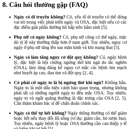
8. Câu hỏi thường gặp (FAQ)
Ngáy có di truyền không?
Có, yếu tố di truyền có thể đóng
vai trò trong việc phát triển ngáy và OSA, đặc biệt nếu có các
đặc điểm giải phẫu đường hô hấp trên bẩm sinh [5].
Phụ nữ có ngáy không?
Có, phụ nữ cũng có thể ngáy, mặc
dù tỷ lệ này thường thấp hơn ở nam giới. Tuy nhiên, nguy cơ
ngáy ở phụ nữ tăng lên sau mãn kinh và khi mang thai [5].
Ngáy có làm tăng nguy cơ đột quỵ không?
Có, ngáy bệnh
lý, đặc biệt là hội chứng ngưng thở khi ngủ do tắc nghẽn
(OSA), làm tăng đáng kể nguy cơ mắc các bệnh tim mạch
như huyết áp cao, đau tim và đột quỵ [2, 4].
Có phải cứ ngáy to là bị ngưng thở khi ngủ?
Không hẳn.
Ngáy to là một dấu hiệu cảnh báo quan trọng, nhưng không
phải tất cả những người ngáy to đều mắc OSA. Tuy nhiên,
ngáy to và ngắt quãng thường là đặc trưng của OSA [2, 5].
Cần thăm khám bác sĩ để chẩn đoán chính xác.
Ngáy có thể tự hết không?
Ngáy thông thường có thể giảm
hoặc hết nếu thay đổi lối sống (ví dụ: giảm cân, bỏ rượu bia).
Tuy nhiên, ngáy bệnh lý hoặc OSA thường cần can thiệp y tế
và hiếm khi tự hết [5].