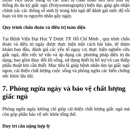
thống đo đa ký giấc ngủ (Polysomnography) hiện đại, giúp ghi nhận
chính xác các thông số sinh lý trong khi ngủ để đánh giá mức độ rối
loạn và tìm ra nguyên nhân gây ngáy.
Quy trình chẩn đoán và điều trị toàn diện
Tại Bệnh Viện Đại Học Y Dược TP. Hồ Chí Minh , quy trình chẩn
đoán và điều trị ngáy được thực hiện một cách bài bản, từ thăm
khám ban đầu, đánh giá các yếu tố nguy cơ, thực hiện nghiên cứu
giấc ngủ, đến việc tư vấn và áp dụng các phương pháp điều trị đa
dạng, bao gồm thay đổi lối sống, sử dụng thiết bị hỗ trợ và can thiệp
phẫu thuật khi cần thiết. Mục tiêu là giúp bệnh nhân tìm lại giấc ngủ
ngon, cải thiện chất lượng cuộc sống và phòng ngừa các biến chứng
sức khỏe lâu dài.
7. Phòng ngừa ngáy và bảo vệ chất lượng
giấc ngủ
Phòng ngừa ngáy không chỉ giúp cải thiện chất lượng giấc ngủ mà
còn góp phần bảo vệ sức khỏe tổng thể.
Duy trì cân nặng hợp lý