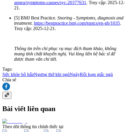
apnea/symptoms-causes/syc-20377631
. Truy cập: 2025-12-
21.
[5] BMJ Best Practice.
Snoring - Symptoms, diagnosis and
treatment
.
https://bestpractice.bmj.com/topics/en-gb/1035
.
Truy cập: 2025-12-21.
Thông tin trên chỉ phục vụ mục đích tham khảo, không
mang tính chất khuyến nghị. Vui lòng liên hệ bác sĩ để
được tham vấn chi tiết.
Tags:
Sức khỏe hô hấp
Ngưng thở khi ngủ
Ngáy
Rối loạn giấc ngủ
Chia sẻ
Bài viết liên quan
Theo dõi thông tin chính thức tại