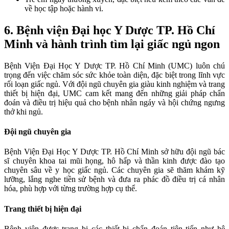
về học tập hoặc hành vi.
6. Bệnh viện Đại học Y Dược TP. Hồ Chí
Minh và hành trình tìm lại giấc ngủ ngon
Bệnh Viện Đại Học Y Dược TP. Hồ Chí Minh (UMC) luôn chú
trọng đến việc chăm sóc sức khỏe toàn diện, đặc biệt trong lĩnh vực
rối loạn giấc ngủ. Với đội ngũ chuyên gia giàu kinh nghiệm và trang
thiết bị hiện đại, UMC cam kết mang đến những giải pháp chẩn
đoán và điều trị hiệu quả cho bệnh nhân ngáy và hội chứng ngưng
thở khi ngủ.
Đội ngũ chuyên gia
Bệnh Viện Đại Học Y Dược TP. Hồ Chí Minh sở hữu đội ngũ bác
sĩ chuyên khoa tai mũi họng, hô hấp và thần kinh được đào tạo
chuyên sâu về y học giấc ngủ. Các chuyên gia sẽ thăm khám kỹ
lưỡng, lắng nghe tiền sử bệnh và đưa ra phác đồ điều trị cá nhân
hóa, phù hợp với từng trường hợp cụ thể.
Trang thiết bị hiện đại
Bệnh viện được trang bị các thiết bị chẩn đoán tiên tiến như hệ