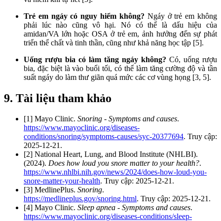
Trẻ em ngáy có nguy hiểm không?
Ngáy ở trẻ em không
phải lúc nào cũng vô hại. Nó có thể là dấu hiệu của
amidan/VA lớn hoặc OSA ở trẻ em, ảnh hưởng đến sự phát
triển thể chất và tinh thần, cũng như khả năng học tập [5].
Uống rượu bia có làm tăng ngáy không?
Có, uống rượu
bia, đặc biệt là vào buổi tối, có thể làm tăng cường độ và tần
suất ngáy do làm thư giãn quá mức các cơ vùng họng [3, 5].
9. Tài liệu tham khảo
[1] Mayo Clinic.
Snoring - Symptoms and causes
.
https://www.mayoclinic.org/diseases-
conditions/snoring/symptoms-causes/syc-20377694
. Truy cập:
2025-12-21.
[2] National Heart, Lung, and Blood Institute (NHLBI).
(2024).
Does how loud you snore matter to your health?
.
https://www.nhlbi.nih.gov/news/2024/does-how-loud-you-
snore-matter-your-health
. Truy cập: 2025-12-21.
[3] MedlinePlus.
Snoring
.
https://medlineplus.gov/snoring.html
. Truy cập: 2025-12-21.
[4] Mayo Clinic.
Sleep apnea - Symptoms and causes
.
https://www.mayoclinic.org/diseases-conditions/sleep-