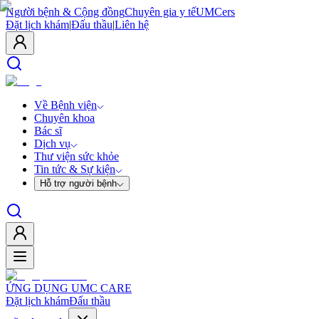
Người bệnh & Cộng đồng
Chuyên gia y tế
UMCers
Đặt lịch khám
|
Đấu thầu
|
Liên hệ
Về Bệnh viện
Chuyên khoa
Bác sĩ
Dịch vụ
Thư viện sức khỏe
Tin tức & Sự kiện
Hỗ trợ người bệnh
ỨNG DỤNG UMC CARE
Đặt lịch khám
Đấu thầu