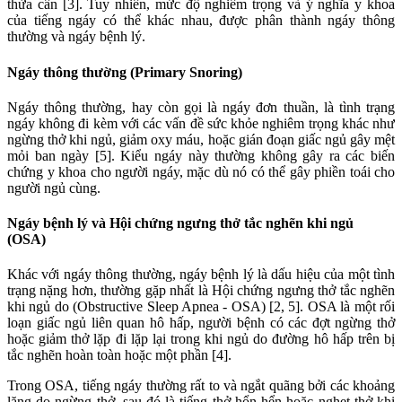
thừa cân [3]. Tuy nhiên, mức độ nghiêm trọng và ý nghĩa y khoa
của tiếng ngáy có thể khác nhau, được phân thành ngáy thông
thường và ngáy bệnh lý.
Ngáy thông thường (Primary Snoring)
Ngáy thông thường, hay còn gọi là ngáy đơn thuần, là tình trạng
ngáy không đi kèm với các vấn đề sức khỏe nghiêm trọng khác như
ngừng thở khi ngủ, giảm oxy máu, hoặc gián đoạn giấc ngủ gây mệt
mỏi ban ngày [5]. Kiểu ngáy này thường không gây ra các biến
chứng y khoa cho người ngáy, mặc dù nó có thể gây phiền toái cho
người ngủ cùng.
Ngáy bệnh lý và Hội chứng ngưng thở tắc nghẽn khi ngủ
(OSA)
Khác với ngáy thông thường, ngáy bệnh lý là dấu hiệu của một tình
trạng nặng hơn, thường gặp nhất là Hội chứng ngưng thở tắc nghẽn
khi ngủ do (Obstructive Sleep Apnea - OSA) [2, 5]. OSA là một rối
loạn giấc ngủ liên quan hô hấp, người bệnh có các đợt ngừng thở
hoặc giảm thở lặp đi lặp lại trong khi ngủ do đường hô hấp trên bị
tắc nghẽn hoàn toàn hoặc một phần [4].
Trong OSA, tiếng ngáy thường rất to và ngắt quãng bởi các khoảng
lặng do ngừng thở, sau đó là tiếng thở hổn hển hoặc nghẹt thở khi