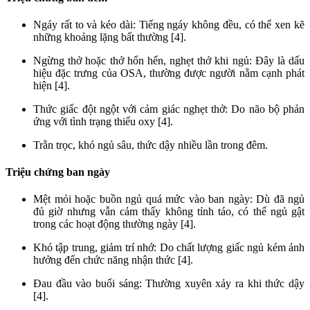
Ngáy rất to và kéo dài: Tiếng ngáy không đều, có thể xen kẽ
những khoảng lặng bất thường [4].
Ngừng thở hoặc thở hổn hển, nghẹt thở khi ngủ: Đây là dấu
hiệu đặc trưng của OSA, thường được người nằm cạnh phát
hiện [4].
Thức giấc đột ngột với cảm giác nghẹt thở: Do não bộ phản
ứng với tình trạng thiếu oxy [4].
Trằn trọc, khó ngủ sâu, thức dậy nhiều lần trong đêm.
Triệu chứng ban ngày
Mệt mỏi hoặc buồn ngủ quá mức vào ban ngày: Dù đã ngủ
đủ giờ nhưng vẫn cảm thấy không tỉnh táo, có thể ngủ gật
trong các hoạt động thường ngày [4].
Khó tập trung, giảm trí nhớ: Do chất lượng giấc ngủ kém ảnh
hưởng đến chức năng nhận thức [4].
Đau đầu vào buổi sáng: Thường xuyên xảy ra khi thức dậy
[4].