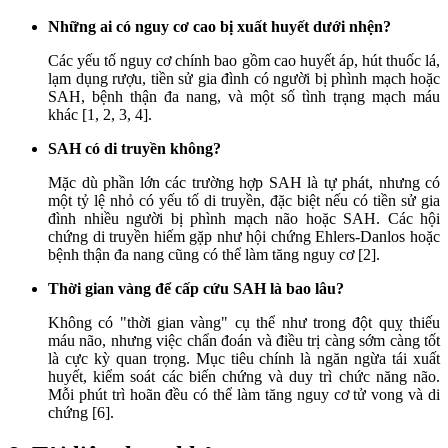
Những ai có nguy cơ cao bị xuất huyết dưới nhện?
Các yếu tố nguy cơ chính bao gồm cao huyết áp, hút thuốc lá,
lạm dụng rượu, tiền sử gia đình có người bị phình mạch hoặc
SAH, bệnh thận đa nang, và một số tình trạng mạch máu
khác [1, 2, 3, 4].
SAH có di truyền không?
Mặc dù phần lớn các trường hợp SAH là tự phát, nhưng có
một tỷ lệ nhỏ có yếu tố di truyền, đặc biệt nếu có tiền sử gia
đình nhiều người bị phình mạch não hoặc SAH. Các hội
chứng di truyền hiếm gặp như hội chứng Ehlers-Danlos hoặc
bệnh thận đa nang cũng có thể làm tăng nguy cơ [2].
Thời gian vàng để cấp cứu SAH là bao lâu?
Không có "thời gian vàng" cụ thể như trong đột quỵ thiếu
máu não, nhưng việc chẩn đoán và điều trị càng sớm càng tốt
là cực kỳ quan trọng. Mục tiêu chính là ngăn ngừa tái xuất
huyết, kiểm soát các biến chứng và duy trì chức năng não.
Mỗi phút trì hoãn đều có thể làm tăng nguy cơ tử vong và di
chứng [6].