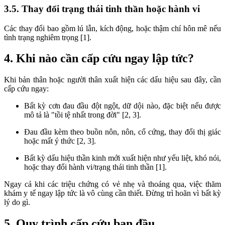
3.5. Thay đổi trạng thái tinh thần hoặc hành vi
Các thay đổi bao gồm lú lẫn, kích động, hoặc thậm chí hôn mê nếu
tình trạng nghiêm trọng [1].
4. Khi nào cần cấp cứu ngay lập tức?
Khi bản thân hoặc người thân xuất hiện các dấu hiệu sau đây, cần
cấp cứu ngay:
Bất kỳ cơn đau đầu đột ngột, dữ dội nào, đặc biệt nếu được
mô tả là "tồi tệ nhất trong đời" [2, 3].
Đau đầu kèm theo buồn nôn, nôn, cổ cứng, thay đổi thị giác
hoặc mất ý thức [2, 3].
Bất kỳ dấu hiệu thần kinh mới xuất hiện như yếu liệt, khó nói,
hoặc thay đổi hành vi/trạng thái tinh thần [1].
Ngay cả khi các triệu chứng có vẻ nhẹ và thoáng qua, việc thăm
khám y tế ngay lập tức là vô cùng cần thiết. Đừng trì hoãn vì bất kỳ
lý do gì.
5. Quy trình cấp cứu ban đầu