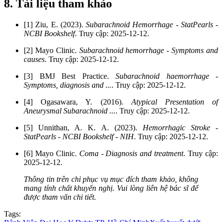
8. Tài liệu tham khảo
[1] Ziu, E. (2023).
Subarachnoid Hemorrhage - StatPearls -
NCBI Bookshelf
. Truy cập: 2025-12-12.
[2] Mayo Clinic.
Subarachnoid hemorrhage - Symptoms and
causes
. Truy cập: 2025-12-12.
[3] BMJ Best Practice.
Subarachnoid haemorrhage -
Symptoms, diagnosis and ...
. Truy cập: 2025-12-12.
[4] Ogasawara, Y. (2016).
Atypical Presentation of
Aneurysmal Subarachnoid ...
. Truy cập: 2025-12-12.
[5] Unnithan, A. K. A. (2023).
Hemorrhagic Stroke -
StatPearls - NCBI Bookshelf - NIH
. Truy cập: 2025-12-12.
[6] Mayo Clinic.
Coma - Diagnosis and treatment
. Truy cập:
2025-12-12.
Thông tin trên chỉ phục vụ mục đích tham khảo, không
mang tính chất khuyến nghị. Vui lòng liên hệ bác sĩ để
được tham vấn chi tiết.
Tags: