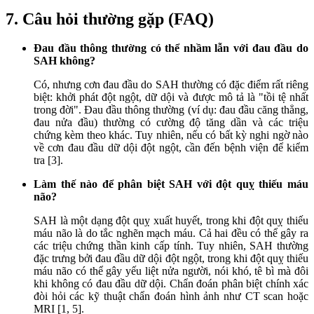
7. Câu hỏi thường gặp (FAQ)
Đau đầu thông thường có thể nhầm lẫn với đau đầu do
SAH không?
Có, nhưng cơn đau đầu do SAH thường có đặc điểm rất riêng
biệt: khởi phát đột ngột, dữ dội và được mô tả là "tồi tệ nhất
trong đời". Đau đầu thông thường (ví dụ: đau đầu căng thẳng,
đau nửa đầu) thường có cường độ tăng dần và các triệu
chứng kèm theo khác. Tuy nhiên, nếu có bất kỳ nghi ngờ nào
về cơn đau đầu dữ dội đột ngột, cần đến bệnh viện để kiểm
tra [3].
Làm thế nào để phân biệt SAH với đột quỵ thiếu máu
não?
SAH là một dạng đột quỵ xuất huyết, trong khi đột quỵ thiếu
máu não là do tắc nghẽn mạch máu. Cả hai đều có thể gây ra
các triệu chứng thần kinh cấp tính. Tuy nhiên, SAH thường
đặc trưng bởi đau đầu dữ dội đột ngột, trong khi đột quỵ thiếu
máu não có thể gây yếu liệt nửa người, nói khó, tê bì mà đôi
khi không có đau đầu dữ dội. Chẩn đoán phân biệt chính xác
đòi hỏi các kỹ thuật chẩn đoán hình ảnh như CT scan hoặc
MRI [1, 5].