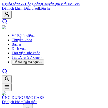
Người bệnh & Cộng đồng
Chuyên gia y tế
UMCers
Đặt lịch khám
|
Đấu thầu
|
Liên hệ
Về Bệnh viện
Chuyên khoa
Bác sĩ
Dịch vụ
Thư viện sức khỏe
Tin tức & Sự kiện
Hỗ trợ người bệnh
ỨNG DỤNG UMC CARE
Đặt lịch khám
Đấu thầu