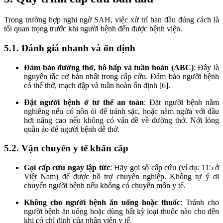
Trong trường hợp nghi ngờ SAH, việc xử trí ban đầu đúng cách là
tối quan trọng trước khi người bệnh đến được bệnh viện.
5.1. Đánh giá nhanh và ổn định
Đảm bảo đường thở, hô hấp và tuần hoàn (ABC)
: Đây là
nguyên tắc cơ bản nhất trong cấp cứu. Đảm bảo người bệnh
có thể thở, mạch đập và tuần hoàn ổn định [6].
Đặt người bệnh ở tư thế an toàn
: Đặt người bệnh nằm
nghiêng nếu có nôn ói để tránh sặc, hoặc nằm ngửa với đầu
hơi nâng cao nếu không có vấn đề về đường thở. Nới lỏng
quần áo để người bệnh dễ thở.
5.2. Vận chuyển y tế khẩn cấp
Gọi cấp cứu ngay lập tức
: Hãy gọi số cấp cứu (ví dụ: 115 ở
Việt Nam) để được hỗ trợ chuyên nghiệp. Không tự ý di
chuyển người bệnh nếu không có chuyên môn y tế.
Không cho người bệnh ăn uống hoặc thuốc
: Tránh cho
người bệnh ăn uống hoặc dùng bất kỳ loại thuốc nào cho đến
khi có chỉ định của nhân viên y tế.