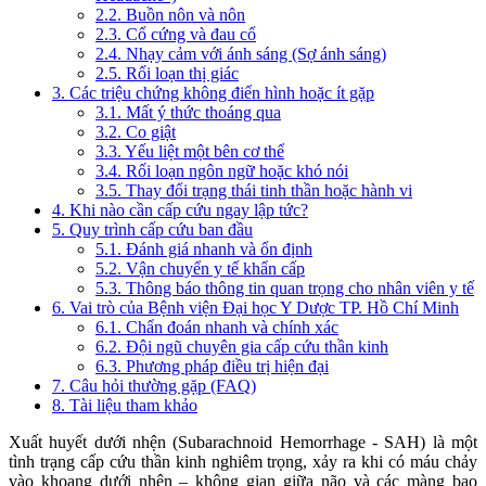
2.2. Buồn nôn và nôn
2.3. Cổ cứng và đau cổ
2.4. Nhạy cảm với ánh sáng (Sợ ánh sáng)
2.5. Rối loạn thị giác
3. Các triệu chứng không điển hình hoặc ít gặp
3.1. Mất ý thức thoáng qua
3.2. Co giật
3.3. Yếu liệt một bên cơ thể
3.4. Rối loạn ngôn ngữ hoặc khó nói
3.5. Thay đổi trạng thái tinh thần hoặc hành vi
4. Khi nào cần cấp cứu ngay lập tức?
5. Quy trình cấp cứu ban đầu
5.1. Đánh giá nhanh và ổn định
5.2. Vận chuyển y tế khẩn cấp
5.3. Thông báo thông tin quan trọng cho nhân viên y tế
6. Vai trò của Bệnh viện Đại học Y Dược TP. Hồ Chí Minh
6.1. Chẩn đoán nhanh và chính xác
6.2. Đội ngũ chuyên gia cấp cứu thần kinh
6.3. Phương pháp điều trị hiện đại
7. Câu hỏi thường gặp (FAQ)
8. Tài liệu tham khảo
Xuất huyết dưới nhện (Subarachnoid Hemorrhage - SAH) là một
tình trạng cấp cứu thần kinh nghiêm trọng, xảy ra khi có máu chảy
vào khoang dưới nhện – không gian giữa não và các màng bao