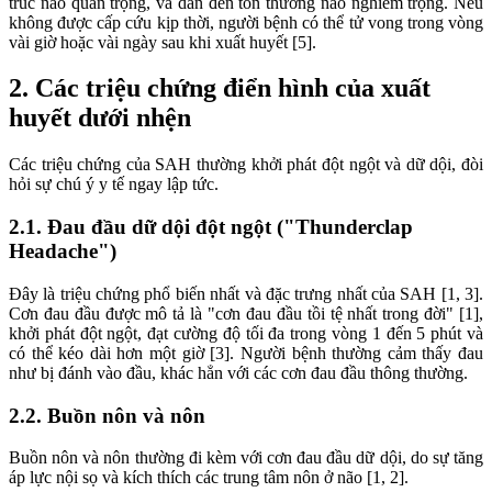
trúc não quan trọng, và dẫn đến tổn thương não nghiêm trọng. Nếu
không được cấp cứu kịp thời, người bệnh có thể tử vong trong vòng
vài giờ hoặc vài ngày sau khi xuất huyết [5].
2. Các triệu chứng điển hình của xuất
huyết dưới nhện
Các triệu chứng của SAH thường khởi phát đột ngột và dữ dội, đòi
hỏi sự chú ý y tế ngay lập tức.
2.1. Đau đầu dữ dội đột ngột ("Thunderclap
Headache")
Đây là triệu chứng phổ biến nhất và đặc trưng nhất của SAH [1, 3].
Cơn đau đầu được mô tả là "cơn đau đầu tồi tệ nhất trong đời" [1],
khởi phát đột ngột, đạt cường độ tối đa trong vòng 1 đến 5 phút và
có thể kéo dài hơn một giờ [3]. Người bệnh thường cảm thấy đau
như bị đánh vào đầu, khác hẳn với các cơn đau đầu thông thường.
2.2. Buồn nôn và nôn
Buồn nôn và nôn thường đi kèm với cơn đau đầu dữ dội, do sự tăng
áp lực nội sọ và kích thích các trung tâm nôn ở não [1, 2].