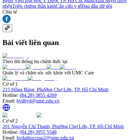
Bệnh Viện Đại Học Y Dược TP. Hồ Chí Minh
Xuất huyết dưới
nhện
Triệu chứng thần kinh
Cấp cứu y tế
Đau đầu dữ dội
Chia sẻ
Bài viết liên quan
Theo dõi thông tin chính thức tại
Quản lý và chăm sóc sức khỏe với UMC Care
Cơ sở 1
215 Hồng Bàng, Phường Chợ Lớn, TP. Hồ Chí Minh
Hotline:
(84.28) 3855 4269
Email:
bvdhyd@umc.edu.vn
Cơ sở 2
201 Nguyễn Chí Thanh, Phường Chợ Lớn, TP. Hồ Chí Minh
Hotline:
(84.28) 3955 5548
Email:
bvdaihoccoso2@umc.edu.vn