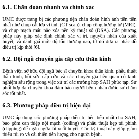
6.1. Chẩn đoán nhanh và chính xác
UMC được trang bị các phương tiện chẩn đoán hình ảnh tiên tiến
nhất như chụp cắt lớp vi tính (CT scan), chụp cộng hưởng từ (MRI),
và chụp mạch máu não xóa nền kỹ thuật số (DSA). Các phương
pháp này giúp xác định chính xác vị trí, nguyên nhân của xuất
huyết, và đánh giá mức độ tổn thương não, từ đó đưa ra phác đồ
điều trị kịp thời [6].
6.2. Đội ngũ chuyên gia cấp cứu thần kinh
Bệnh viện sở hữu đội ngũ bác sĩ chuyên khoa thần kinh, phẫu thuật
thần kinh, hồi sức cấp cứu và các chuyên gia liên quan có kinh
nghiệm sâu rộng trong việc xử trí các trường hợp SAH phức tạp. Sự
phối hợp đa chuyên khoa đảm bảo người bệnh nhận được sự chăm
sóc tốt nhất.
6.3. Phương pháp điều trị hiện đại
UMC áp dụng các phương pháp điều trị tiên tiến nhất cho SAH,
bao gồm can thiệp nội mạch (coiling) và phẫu thuật kẹp túi phình
(clipping) để ngăn ngừa tái xuất huyết. Các kỹ thuật này giúp giảm
thiểu rủi ro và cải thiện tiên lượng cho người bệnh.