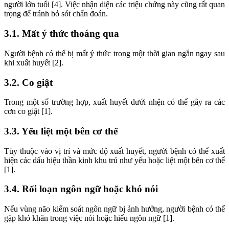
người lớn tuổi [4]. Việc nhận diện các triệu chứng này cũng rất quan
trọng để tránh bỏ sót chẩn đoán.
3.1. Mất ý thức thoáng qua
Người bệnh có thể bị mất ý thức trong một thời gian ngắn ngay sau
khi xuất huyết [2].
3.2. Co giật
Trong một số trường hợp, xuất huyết dưới nhện có thể gây ra các
cơn co giật [1].
3.3. Yếu liệt một bên cơ thể
Tùy thuộc vào vị trí và mức độ xuất huyết, người bệnh có thể xuất
hiện các dấu hiệu thần kinh khu trú như yếu hoặc liệt một bên cơ thể
[1].
3.4. Rối loạn ngôn ngữ hoặc khó nói
Nếu vùng não kiểm soát ngôn ngữ bị ảnh hưởng, người bệnh có thể
gặp khó khăn trong việc nói hoặc hiểu ngôn ngữ [1].