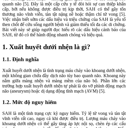
quanh não [5]. Đây là một cấp cứu y tế đòi hỏi sự can thiệp khẩn
cấp, bởi nếu không được điều trị kịp thời, SAH có thể gây tổn
thương não vĩnh viễn, tàn tật nặng nề hoặc thậm chí tử vong [5].
Việc nhận biết sớm các dấu hiệu và triệu chứng của SAH là yếu tố
then chốt để cứu sống người bệnh và giảm thiểu tối đa các di chứng.
Bài viết này sẽ giúp người đọc hiểu rõ các dấu hiệu cảnh báo của
SAH, từ đó có thể hành động nhanh chóng và hiệu quả.
1. Xuất huyết dưới nhện là gì?
1.1. Định nghĩa
Xuất huyết dưới nhện là tình trạng máu chảy vào khoang dưới nhện,
một không gian chứa đầy dịch não tủy bao quanh não. Khoang này
nằm giữa màng nhện và màng mềm của não bộ. Phần lớn các
trường hợp xuất huyết dưới nhện tự phát là do vỡ phình động mạch
não (aneurysm) hoặc dị dạng động tĩnh mạch (AVM) [5].
1.2. Mức độ nguy hiểm
SAH là một tình trạng cực kỳ nguy hiểm. Tỷ lệ tử vong và tàn tật
vĩnh viễn rất cao, ngay cả khi được điều trị. Lượng máu chảy vào
khoang dưới nhện có thể gây tăng áp lực nội sọ, chèn ép các cấu