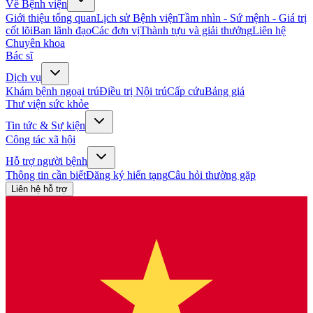
Về Bệnh viện
Giới thiệu tổng quan
Lịch sử Bệnh viện
Tầm nhìn - Sứ mệnh - Giá trị
cốt lõi
Ban lãnh đạo
Các đơn vị
Thành tựu và giải thưởng
Liên hệ
Chuyên khoa
Bác sĩ
Dịch vụ
Khám bệnh ngoại trú
Điều trị Nội trú
Cấp cứu
Bảng giá
Thư viện sức khỏe
Tin tức & Sự kiện
Công tác xã hội
Hỗ trợ người bệnh
Thông tin cần biết
Đăng ký hiến tạng
Câu hỏi thường gặp
Liên hệ hỗ trợ