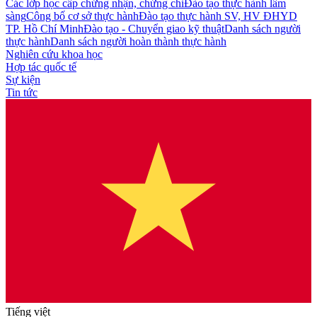
Các lớp học cấp chứng nhận, chứng chỉ
Đào tạo thực hành lâm
sàng
Công bố cơ sở thực hành
Đào tạo thực hành SV, HV ĐHYD
TP. Hồ Chí Minh
Đào tạo - Chuyển giao kỹ thuật
Danh sách người
thực hành
Danh sách người hoàn thành thực hành
Nghiên cứu khoa học
Hợp tác quốc tế
Sự kiện
Tin tức
Tiếng việt