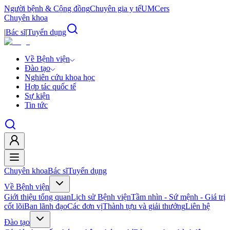
Người bệnh & Cộng đồng
Chuyên gia y tế
UMCers
Chuyên khoa
|
Bác sĩ
|
Tuyển dụng
Về Bệnh viện
Đào tạo
Nghiên cứu khoa học
Hợp tác quốc tế
Sự kiện
Tin tức
Chuyên khoa
Bác sĩ
Tuyển dụng
Về Bệnh viện
Giới thiệu tổng quan
Lịch sử Bệnh viện
Tầm nhìn - Sứ mệnh - Giá trị
cốt lõi
Ban lãnh đạo
Các đơn vị
Thành tựu và giải thưởng
Liên hệ
Đào tạo