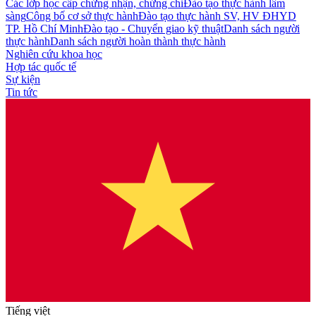
Các lớp học cấp chứng nhận, chứng chỉ
Đào tạo thực hành lâm
sàng
Công bố cơ sở thực hành
Đào tạo thực hành SV, HV ĐHYD
TP. Hồ Chí Minh
Đào tạo - Chuyển giao kỹ thuật
Danh sách người
thực hành
Danh sách người hoàn thành thực hành
Nghiên cứu khoa học
Hợp tác quốc tế
Sự kiện
Tin tức
Tiếng việt