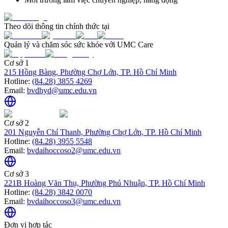
Theo dõi thông tin chính thức tại
Quản lý và chăm sóc sức khỏe với UMC Care
Cơ sở 1
215 Hồng Bàng, Phường Chợ Lớn, TP. Hồ Chí Minh
Hotline:
(84.28) 3855 4269
Email:
bvdhyd@umc.edu.vn
Cơ sở 2
201 Nguyễn Chí Thanh, Phường Chợ Lớn, TP. Hồ Chí Minh
Hotline:
(84.28) 3955 5548
Email:
bvdaihoccoso2@umc.edu.vn
Cơ sở 3
221B Hoàng Văn Thụ, Phường Phú Nhuận, TP. Hồ Chí Minh
Hotline:
(84.28) 3842 0070
Email:
bvdaihoccoso3@umc.edu.vn
Đơn vị hợp tác