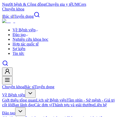
Người bệnh & Cộng đồng
Chuyên gia y tế
UMCers
Chuyên khoa
|
Bác sĩ
|
Tuyển dụng
Về Bệnh viện
Đào tạo
Nghiên cứu khoa học
Hợp tác quốc tế
Sự kiện
Tin tức
Chuyên khoa
Bác sĩ
Tuyển dụng
Về Bệnh viện
Giới thiệu tổng quan
Lịch sử Bệnh viện
Tầm nhìn - Sứ mệnh - Giá trị
cốt lõi
Ban lãnh đạo
Các đơn vị
Thành tựu và giải thưởng
Liên hệ
Đào tạo