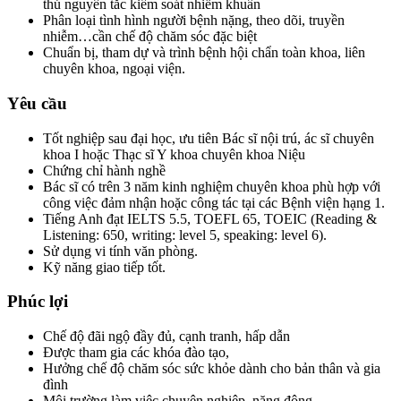
thủ nguyên tắc kiểm soát nhiễm khuẩn
Phân loại tình hình người bệnh nặng, theo dõi, truyền
nhiễm…cần chế độ chăm sóc đặc biệt
Chuẩn bị, tham dự và trình bệnh hội chẩn toàn khoa, liên
chuyên khoa, ngoại viện.
Yêu cầu
Tốt nghiệp sau đại học, ưu tiên Bác sĩ nội trú, ác sĩ chuyên
khoa I hoặc Thạc sĩ Y khoa chuyên khoa Niệu
Chứng chỉ hành nghề
Bác sĩ có trên 3 năm kinh nghiệm chuyên khoa phù hợp với
công việc đảm nhận hoặc công tác tại các Bệnh viện hạng 1.
Tiếng Anh đạt IELTS 5.5, TOEFL 65, TOEIC (Reading &
Listening: 650, writing: level 5, speaking: level 6).
Sử dụng vi tính văn phòng.
Kỹ năng giao tiếp tốt.
Phúc lợi
Chế độ đãi ngộ đầy đủ, cạnh tranh, hấp dẫn
Được tham gia các khóa đào tạo,
Hưởng chế độ chăm sóc sức khỏe dành cho bản thân và gia
đình
Môi trường làm việc chuyên nghiệp, năng động