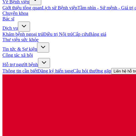
Về Bệnh viện
Giới thiệu tổng quan
Lịch sử Bệnh viện
Tầm nhìn - Sứ mệnh - Giá trị c
Chuyên khoa
Bác sĩ
Dịch vụ
Khám bệnh ngoại trú
Điều trị Nội trú
Cấp cứu
Bảng giá
Thư viện sức khỏe
Tin tức & Sự kiện
Công tác xã hội
Hỗ trợ người bệnh
Thông tin cần biết
Đăng ký hiến tạng
Câu hỏi thường gặp
Liên hệ hỗ t