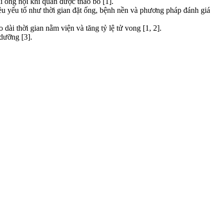
i ống nội khí quản được tháo bỏ [1].
u yếu tố như thời gian đặt ống, bệnh nền và phương pháp đánh giá
ài thời gian nằm viện và tăng tỷ lệ tử vong [1, 2].
dưỡng [3].