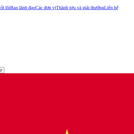
ốt lõi
Ban lãnh đạo
Các đơn vị
Thành tựu và giải thưởng
Liên hệ
rợ