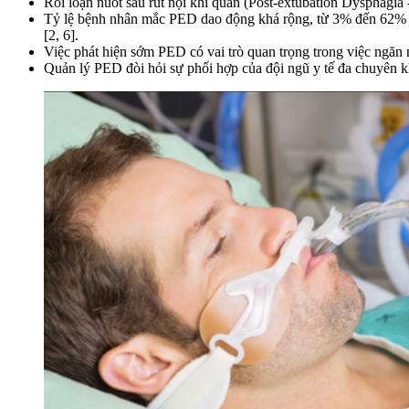
Rối loạn nuốt sau rút nội khí quản (Post-extubation Dysphagia 
Tỷ lệ bệnh nhân mắc PED dao động khá rộng, từ 3% đến 62% số 
[2, 6].
Việc phát hiện sớm PED có vai trò quan trọng trong việc ngăn n
Quản lý PED đòi hỏi sự phối hợp của đội ngũ y tế đa chuyên kh