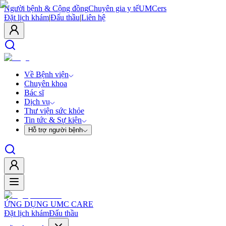
Người bệnh & Cộng đồng
Chuyên gia y tế
UMCers
Đặt lịch khám
|
Đấu thầu
|
Liên hệ
Về Bệnh viện
Chuyên khoa
Bác sĩ
Dịch vụ
Thư viện sức khỏe
Tin tức & Sự kiện
Hỗ trợ người bệnh
ỨNG DỤNG UMC CARE
Đặt lịch khám
Đấu thầu