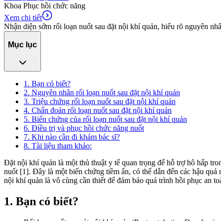
Khoa Phục hồi chức năng
Xem chi tiết
Nhận diện sớm rối loạn nuốt sau đặt nội khí quản, hiểu rõ nguyên n
Mục lục
1. Bạn có biết?
2. Nguyên nhân rối loạn nuốt sau đặt nội khí quản
3. Triệu chứng rối loạn nuốt sau đặt nội khí quản
4. Chẩn đoán rối loạn nuốt sau đặt nội khí quản
5. Biến chứng của rối loạn nuốt sau đặt nội khí quản
6. Điều trị và phục hồi chức năng nuốt
7. Khi nào cần đi khám bác sĩ?
8. Tài liệu tham khảo:
Đặt nội khí quản là một thủ thuật y tế quan trọng để hỗ trợ hô hấp tr
nuốt [1]. Đây là một biến chứng tiềm ẩn, có thể dẫn đến các hậu quả 
nội khí quản là vô cùng cần thiết để đảm bảo quá trình hồi phục an t
1. Bạn có biết?