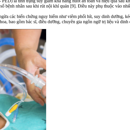
- PED) là tình trạng suy giảm khả năng nuốt an toàn và hiệu quả sau kh
bệnh nhân sau khi rút nội khí quản [9]. Điều này phụ thuộc vào nhiề
gừa các biến chứng nguy hiểm như viêm phổi hít, suy dinh dưỡng, kéo d
oa, bao gồm bác sĩ, điều dưỡng, chuyên gia ngôn ngữ trị liệu và dinh 