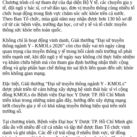
Chương trình có sự tham dự của đại diện Bộ Y tế, các chuyên gia y
tế, đội ngũ y bác sĩ, cơ sở đào tạo, đơn vị truyền thông cùng nhiều tổ
chức hoạt động trong lĩnh vực chăm sóc sức khỏe trên cả nước.
Theo Ban Tổ chức, mùa giải năm nay nhận được hơn 130 hồ sơ đề
cử từ các bệnh viện, trường đại học, cơ sở y tế và tổ chức truyền
thông sức khỏe trên toàn quốc.
Không chỉ là hoạt động vinh danh, Giải thưởng “Đại sứ truyền
thông ngành Y - KMOLs 2026” còn cho thấy vai trò ngày càng
quan trọng của truyền thông y tế trong bối cảnh môi trường số phát
triển mạnh mẽ, khi đội ngũ y tế ngày nay không chỉ thực hiện nhiệm
vụ khám chữa bệnh mà còn tham gia định hướng nhận thức cộng
đồng và góp phần hạn chế thông tin sai lệch liên quan đến sức khỏe
trên không gian mạng.
Đặc biệt, Giải thưởng “Đại sứ truyền thông ngành Y - KMOLs”
được phát triển từ cảm hứng xây dựng hệ sinh thái bác sĩ vì cộng
đồng KMOLs do Bệnh viện Đại học Y Dược TP. Hồ Chí Minh
triển khai trong những năm gần đây, hướng đến xây dựng mạng
lưới chuyên gia y tế có khả năng truyền thông hiệu quả trên môi
trường số.
Tại chương trình, Bệnh viện Đại học Y Dược TP. Hồ Chí Minh ghi
dấu ấn với nhiều đề cử cá nhân và tập thể được Ban Tổ chức vinh
danh và ghi nhận. Các đề cử trải rộng ở nhiều lĩnh vực, từ đồng