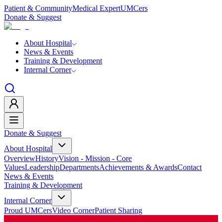
Patient & Community
Medical Expert
UMCers
Donate & Suggest
About Hospital
News & Events
Training & Development
Internal Corner
Donate & Suggest
About Hospital
Overview
History
Vision - Mission - Core
Values
Leadership
Departments
Achievements & Awards
Contact
News & Events
Training & Development
Internal Corner
Proud UMCers
Video Corner
Patient Sharing