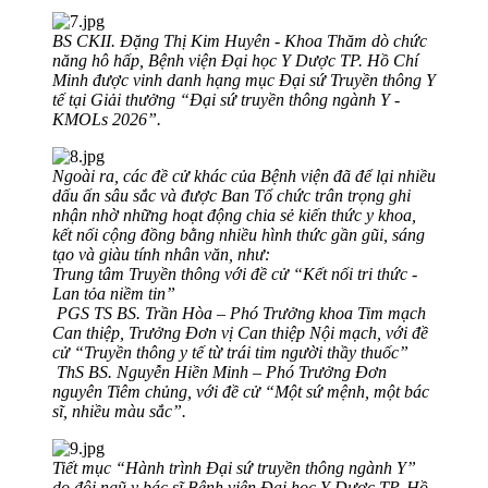
BS CKII. Đặng Thị Kim Huyên - Khoa Thăm dò chức
năng hô hấp, Bệnh viện Đại học Y Dược TP. Hồ Chí
Minh được vinh danh hạng mục Đại sứ Truyền thông Y
tế tại Giải thưởng “Đại sứ truyền thông ngành Y -
KMOLs 2026”.
Ngoài ra, các đề cử khác của Bệnh viện đã để lại nhiều
dấu ấn sâu sắc và được Ban Tổ chức trân trọng ghi
nhận nhờ những hoạt động chia sẻ kiến thức y khoa,
kết nối cộng đồng bằng nhiều hình thức gần gũi, sáng
tạo và giàu tính nhân văn, như:
Trung tâm Truyền thông với đề cử “Kết nối tri thức -
Lan tỏa niềm tin”
PGS TS BS. Trần Hòa – Phó Trưởng khoa Tim mạch
Can thiệp, Trưởng Đơn vị Can thiệp Nội mạch, với đề
cử “Truyền thông y tế từ trái tim người thầy thuốc”
ThS BS. Nguyễn Hiền Minh – Phó Trưởng Đơn
nguyên Tiêm chủng, với đề cử “Một sứ mệnh, một bác
sĩ, nhiều màu sắc”.
Tiết mục “Hành trình Đại sứ truyền thông ngành Y”
do đội ngũ y bác sĩ Bệnh viện Đại học Y Dược TP. Hồ