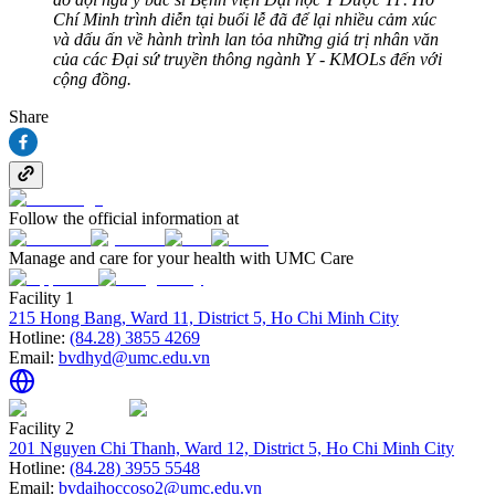
Chí Minh trình diễn tại buổi lễ đã để lại nhiều cảm xúc
và dấu ấn về hành trình lan tỏa những giá trị nhân văn
của các Đại sứ truyền thông ngành Y - KMOLs đến với
cộng đồng.
Share
Follow the official information at
Manage and care for your health with UMC Care
Facility 1
215 Hong Bang, Ward 11, District 5, Ho Chi Minh City
Hotline:
(84.28) 3855 4269
Email:
bvdhyd@umc.edu.vn
Facility 2
201 Nguyen Chi Thanh, Ward 12, District 5, Ho Chi Minh City
Hotline:
(84.28) 3955 5548
Email:
bvdaihoccoso2@umc.edu.vn