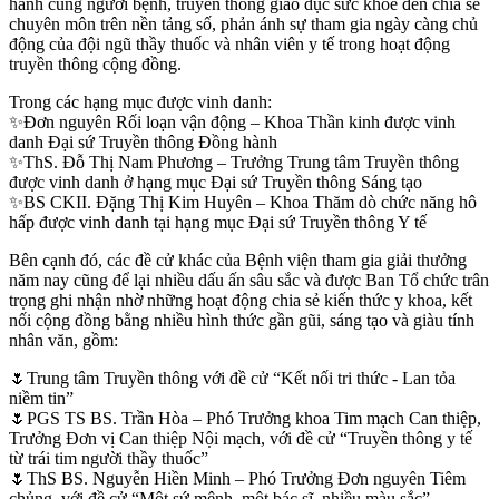
hành cùng người bệnh, truyền thông giáo dục sức khỏe đến chia sẻ
chuyên môn trên nền tảng số, phản ánh sự tham gia ngày càng chủ
động của đội ngũ thầy thuốc và nhân viên y tế trong hoạt động
truyền thông cộng đồng.
Trong các hạng mục được vinh danh:
✨Đơn nguyên Rối loạn vận động – Khoa Thần kinh được vinh
danh Đại sứ Truyền thông Đồng hành
✨ThS. Đỗ Thị Nam Phương – Trưởng Trung tâm Truyền thông
được vinh danh ở hạng mục Đại sứ Truyền thông Sáng tạo
✨BS CKII. Đặng Thị Kim Huyên – Khoa Thăm dò chức năng hô
hấp được vinh danh tại hạng mục Đại sứ Truyền thông Y tế
Bên cạnh đó, các đề cử khác của Bệnh viện tham gia giải thưởng
năm nay cũng để lại nhiều dấu ấn sâu sắc và được Ban Tổ chức trân
trọng ghi nhận nhờ những hoạt động chia sẻ kiến thức y khoa, kết
nối cộng đồng bằng nhiều hình thức gần gũi, sáng tạo và giàu tính
nhân văn, gồm:
🌷Trung tâm Truyền thông với đề cử “Kết nối tri thức - Lan tỏa
niềm tin”
🌷PGS TS BS. Trần Hòa – Phó Trưởng khoa Tim mạch Can thiệp,
Trưởng Đơn vị Can thiệp Nội mạch, với đề cử “Truyền thông y tế
từ trái tim người thầy thuốc”
🌷ThS BS. Nguyễn Hiền Minh – Phó Trưởng Đơn nguyên Tiêm
chủng, với đề cử “Một sứ mệnh, một bác sĩ, nhiều màu sắc”