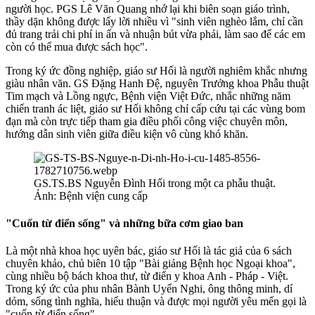
người học. PGS Lê Văn Quang nhớ lại khi biên soạn giáo trình,
thầy dặn không được lấy lời nhiều vì "sinh viên nghèo lắm, chỉ cần
đủ trang trải chi phí in ấn và nhuận bút vừa phải, làm sao để các em
còn có thể mua được sách học".
Trong ký ức đồng nghiệp, giáo sư Hối là người nghiêm khắc nhưng
giàu nhân văn. GS Đặng Hanh Đệ, nguyên Trưởng khoa Phẫu thuật
Tim mạch và Lồng ngực, Bệnh viện Việt Đức, nhắc những năm
chiến tranh ác liệt, giáo sư Hối không chỉ cấp cứu tại các vùng bom
đạn mà còn trực tiếp tham gia điều phối công việc chuyên môn,
hướng dẫn sinh viên giữa điều kiện vô cùng khó khăn.
GS.TS.BS Nguyễn Đình Hối trong một ca phẫu thuật.
Ảnh: Bệnh viện cung cấp
"Cuốn từ điển sống" và những bữa cơm giao ban
Là một nhà khoa học uyên bác, giáo sư Hối là tác giả của 6 sách
chuyên khảo, chủ biên 10 tập "Bài giảng Bệnh học Ngoại khoa",
cùng nhiều bộ bách khoa thư, từ điển y khoa Anh - Pháp - Việt.
Trong ký ức của phu nhân Bành Uyển Nghi, ông thông minh, dí
dỏm, sống tình nghĩa, hiếu thuận và được mọi người yêu mến gọi là
"cuốn từ điển sống".