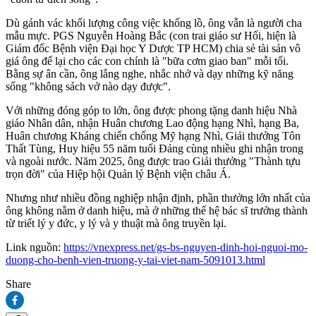
Dù gánh vác khối lượng công việc khổng lồ, ông vẫn là người cha
mẫu mực. PGS Nguyễn Hoàng Bắc (con trai giáo sư Hối, hiện là
Giám đốc Bệnh viện Đại học Y Dược TP HCM) chia sẻ tài sản vô
giá ông để lại cho các con chính là "bữa cơm giao ban" mỗi tối.
Bằng sự ân cần, ông lắng nghe, nhắc nhở và dạy những kỹ năng
sống "không sách vở nào dạy được".
Với những đóng góp to lớn, ông được phong tặng danh hiệu Nhà
giáo Nhân dân, nhận Huân chương Lao động hạng Nhì, hạng Ba,
Huân chương Kháng chiến chống Mỹ hạng Nhì, Giải thưởng Tôn
Thất Tùng, Huy hiệu 55 năm tuổi Đảng cùng nhiều ghi nhận trong
và ngoài nước. Năm 2025, ông được trao Giải thưởng "Thành tựu
trọn đời" của Hiệp hội Quản lý Bệnh viện châu Á.
Nhưng như nhiều đồng nghiệp nhận định, phần thưởng lớn nhất của
ông không nằm ở danh hiệu, mà ở những thế hệ bác sĩ trưởng thành
từ triết lý y đức, y lý và y thuật mà ông truyền lại.
Link nguồn:
https://vnexpress.net/gs-bs-nguyen-dinh-hoi-nguoi-mo-
duong-cho-benh-vien-truong-y-tai-viet-nam-5091013.html
Share