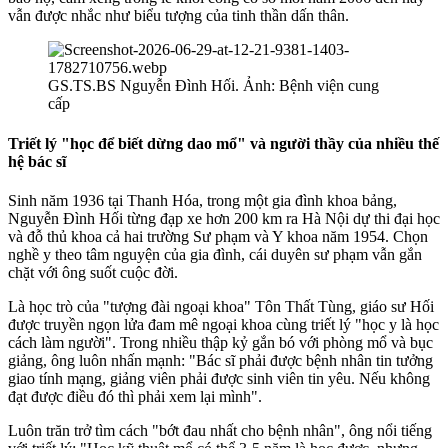
vẫn được nhắc như biểu tượng của tinh thần dấn thân.
GS.TS.BS Nguyễn Đình Hối. Ảnh: Bệnh viện cung
cấp
Triết lý "học để biết dừng dao mổ" và người thầy của nhiều thế
hệ bác sĩ
Sinh năm 1936 tại Thanh Hóa, trong một gia đình khoa bảng,
Nguyễn Đình Hối từng đạp xe hơn 200 km ra Hà Nội dự thi đại học
và đỗ thủ khoa cả hai trường Sư phạm và Y khoa năm 1954. Chọn
nghề y theo tâm nguyện của gia đình, cái duyên sư phạm vẫn gắn
chặt với ông suốt cuộc đời.
Là học trò của "tượng đài ngoại khoa" Tôn Thất Tùng, giáo sư Hối
được truyền ngọn lửa đam mê ngoại khoa cùng triết lý "học y là học
cách làm người". Trong nhiều thập kỷ gắn bó với phòng mổ và bục
giảng, ông luôn nhấn mạnh: "Bác sĩ phải được bệnh nhân tin tưởng
giao tính mạng, giảng viên phải được sinh viên tin yêu. Nếu không
đạt được điều đó thì phải xem lại mình".
Luôn trăn trở tìm cách "bớt đau nhất cho bệnh nhân", ông nổi tiếng