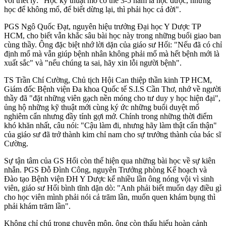
với triết lý: "Học kỹ thuật mổ có thể 3-5 năm là học được, nhưng
học để không mổ, để biết dừng lại, thì phải học cả đời".
PGS Ngô Quốc Đạt, nguyên hiệu trưởng Đại học Y Dược TP
HCM, cho biết vẫn khắc sâu bài học này trong những buổi giao ban
cùng thầy. Ông đặc biệt nhớ lời dặn của giáo sư Hối: "Nếu đã có chỉ
định mổ mà vẫn giúp bệnh nhân không phải mổ mà hết bệnh mới là
xuất sắc" và "nếu chúng ta sai, hãy xin lỗi người bệnh".
TS Trần Chí Cường, Chủ tịch Hội Can thiệp thần kinh TP HCM,
Giám đốc Bệnh viện Đa khoa Quốc tế S.I.S Cần Thơ, nhớ về người
thầy đã "đặt những viên gạch nền móng cho tư duy y học hiện đại",
ủng hộ những kỹ thuật mới cùng ký ức những buổi duyệt mổ
nghiêm cẩn nhưng đầy tính gợi mở. Chính trong những thời điểm
khó khăn nhất, câu nói: "Cậu làm đi, nhưng hãy làm thật cẩn thận"
của giáo sư đã trở thành kim chỉ nam cho sự trưởng thành của bác sĩ
Cường.
Sự tận tâm của GS Hối còn thể hiện qua những bài học về sự kiên
nhẫn. PGS Đỗ Đình Công, nguyên Trưởng phòng Kế hoạch và
Đào tạo Bệnh viện ĐH Y Dược kể nhiều lần ông nóng vội vì sinh
viên, giáo sư Hối bình tĩnh dặn dò: "Anh phải biết muốn dạy điều gì
cho học viên mình phải nói cả trăm lần, muốn quen khám bụng thì
phải khám trăm lần".
Không chỉ chú trọng chuyên môn, ông còn thấu hiểu hoàn cảnh