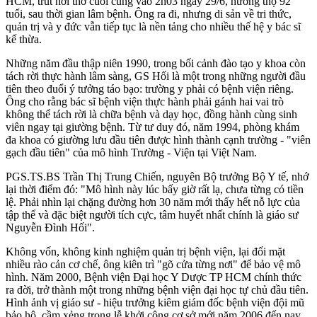
HCM, trút hơi thở cuối cùng vào 2h03 ngày 29/6, hưởng thọ 92
tuổi, sau thời gian lâm bệnh. Ông ra đi, nhưng di sản về tri thức,
quản trị và y đức vẫn tiếp tục là nền tảng cho nhiều thế hệ y bác sĩ
kế thừa.
Những năm đầu thập niên 1990, trong bối cảnh đào tạo y khoa còn
tách rời thực hành lâm sàng, GS Hối là một trong những người đầu
tiên theo đuổi ý tưởng táo bạo: trường y phải có bệnh viện riêng.
Ông cho rằng bác sĩ bệnh viện thực hành phải gánh hai vai trò
không thể tách rời là chữa bệnh và dạy học, đồng hành cùng sinh
viên ngay tại giường bệnh. Từ tư duy đó, năm 1994, phòng khám
đa khoa có giường lưu đầu tiên được hình thành cạnh trường - "viên
gạch đầu tiên" của mô hình Trường - Viện tại Việt Nam.
PGS.TS.BS Trần Thị Trung Chiến, nguyên Bộ trưởng Bộ Y tế, nhớ
lại thời điểm đó: "Mô hình này lúc bấy giờ rất lạ, chưa từng có tiền
lệ. Phải nhìn lại chặng đường hơn 30 năm mới thấy hết nỗ lực của
tập thể và đặc biệt người tích cực, tâm huyết nhất chính là giáo sư
Nguyễn Đình Hối".
Không vốn, không kinh nghiệm quản trị bệnh viện, lại đối mặt
nhiều rào cản cơ chế, ông kiên trì "gõ cửa từng nơi" để bảo vệ mô
hình. Năm 2000, Bệnh viện Đại học Y Dược TP HCM chính thức
ra đời, trở thành một trong những bệnh viện đại học tự chủ đầu tiên.
Hình ảnh vị giáo sư - hiệu trưởng kiêm giám đốc bệnh viện đội mũ
bảo hộ, cầm xẻng trong lễ khởi công cơ sở mới năm 2006 đến nay