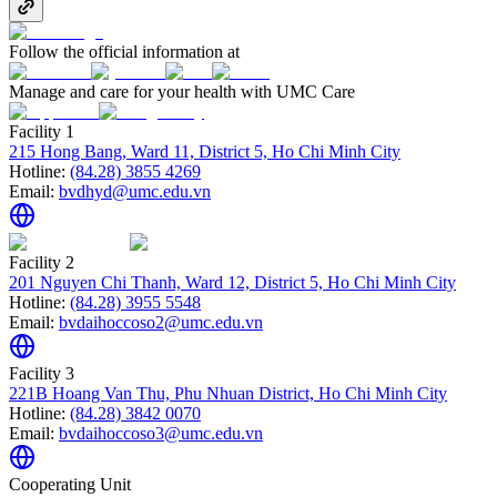
Follow the official information at
Manage and care for your health with UMC Care
Facility 1
215 Hong Bang, Ward 11, District 5, Ho Chi Minh City
Hotline:
(84.28) 3855 4269
Email:
bvdhyd@umc.edu.vn
Facility 2
201 Nguyen Chi Thanh, Ward 12, District 5, Ho Chi Minh City
Hotline:
(84.28) 3955 5548
Email:
bvdaihoccoso2@umc.edu.vn
Facility 3
221B Hoang Van Thu, Phu Nhuan District, Ho Chi Minh City
Hotline:
(84.28) 3842 0070
Email:
bvdaihoccoso3@umc.edu.vn
Cooperating Unit