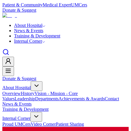
Patient & Community
Medical Expert
UMCers
Donate & Suggest
About Hospital
News & Events
Training & Development
Internal Corner
Donate & Suggest
About Hospital
Overview
History
Vision - Mission - Core
Values
Leadership
Departments
Achievements & Awards
Contact
News & Events
Training & Development
Internal Corner
Proud UMCers
Video Corner
Patient Sharing