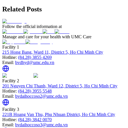
Related Posts
Follow the official information at
Manage and care for your health with UMC Care
Facility 1
215 Hong Bang, Ward 11, District 5, Ho Chi Minh City
Hotline:
(84.28) 3855 4269
Email:
bvdhyd@umc.edu.vn
Facility 2
201 Nguyen Chi Thanh, Ward 12, District 5, Ho Chi Minh City
Hotline:
(84.28) 3955 5548
Email:
bvdaihoccoso2@umc.edu.vn
Facility 3
221B Hoang Van Thu, Phu Nhuan District, Ho Chi Minh City
Hotline:
(84.28) 3842 0070
Email:
bvdaihoccoso3@umc.edu.vn