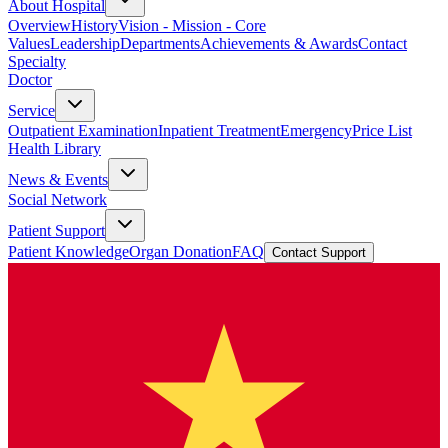
About Hospital
Overview
History
Vision - Mission - Core
Values
Leadership
Departments
Achievements & Awards
Contact
Specialty
Doctor
Service
Outpatient Examination
Inpatient Treatment
Emergency
Price List
Health Library
News & Events
Social Network
Patient Support
Patient Knowledge
Organ Donation
FAQ
Contact Support