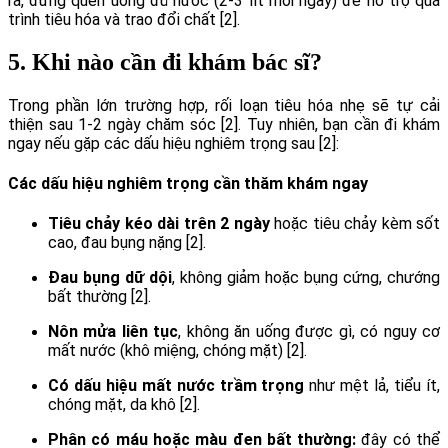
ra, đừng quên uống đủ nước (2-3 lít mỗi ngày) để hỗ trợ quá
trình tiêu hóa và trao đổi chất [2].
5. Khi nào cần đi khám bác sĩ?
Trong phần lớn trường hợp, rối loạn tiêu hóa nhẹ sẽ tự cải
thiện sau 1-2 ngày chăm sóc [2]. Tuy nhiên, bạn cần đi khám
ngay nếu gặp các dấu hiệu nghiêm trọng sau [2]:
Các dấu hiệu nghiêm trọng cần thăm khám ngay
Tiêu chảy kéo dài trên 2 ngày
hoặc tiêu chảy kèm sốt
cao, đau bụng nặng [2].
Đau bụng dữ dội
, không giảm hoặc bụng cứng, chướng
bất thường [2].
Nôn mửa liên tục
, không ăn uống được gì, có nguy cơ
mất nước (khô miệng, chóng mặt) [2].
Có dấu hiệu mất nước trầm trọng
như mệt lả, tiểu ít,
chóng mặt, da khô [2].
Phân có máu hoặc màu đen bất thường:
đây có thể