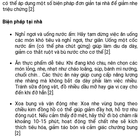
có thể áp dụng một số biện pháp đơn giản tại nhà để giảm nhẹ
triệu chứng [2].
Biện pháp tại nhà
Nghỉ ngơi và uống nước ấm: Hãy tạm dừng việc ăn uống
các món khó tiêu và nghỉ ngơi, thư giãn. Uống một cốc
nước ấm (có thể pha chút gừng) giúp làm dịu dạ dày,
giảm co thắt ruột và bù nước cho cơ thể [2].
Ăn thực phẩm dễ tiêu: Khi đang khó chịu, nên chọn các
món lỏng, nhẹ, nhạt như cháo loãng, súp, bánh mì nướng,
chuối chín… Các thức ăn này giúp cung cấp năng lượng
nhẹ nhàng mà không bắt dạ dày phải làm việc nhiều.
Tránh sữa động vật, đồ nhiều dầu mỡ hay gia vị cay cho
đến khi đỡ hẳn [2].
Xoa bụng và vận động nhẹ: Xoa nhẹ vùng bụng theo
chiều kim đồng hồ có thể giúp giảm đầy hơi, hỗ trợ nhu
động ruột. Nếu cảm thấy đỡ mệt, hãy thử đi bộ chậm rãi
khoảng 10-15 phút; hoạt động thể chất nhẹ sẽ kích
thích tiêu hóa, giảm táo bón và cảm giác chướng bụng
[2].