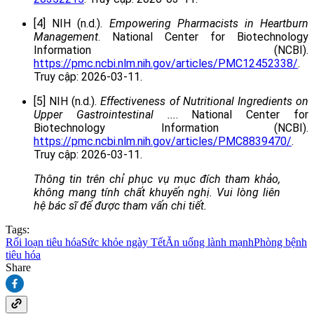
[4] NIH (n.d.).
Empowering Pharmacists in Heartburn
Management
. National Center for Biotechnology
Information (NCBI).
https://pmc.ncbi.nlm.nih.gov/articles/PMC12452338/
.
Truy cập: 2026-03-11.
[5] NIH (n.d.).
Effectiveness of Nutritional Ingredients on
Upper Gastrointestinal ...
. National Center for
Biotechnology Information (NCBI).
https://pmc.ncbi.nlm.nih.gov/articles/PMC8839470/
.
Truy cập: 2026-03-11.
Thông tin trên chỉ phục vụ mục đích tham khảo,
không mang tính chất khuyến nghị. Vui lòng liên
hệ bác sĩ để được tham vấn chi tiết.
Tags:
Rối loạn tiêu hóa
Sức khỏe ngày Tết
Ăn uống lành mạnh
Phòng bệnh
tiêu hóa
Share