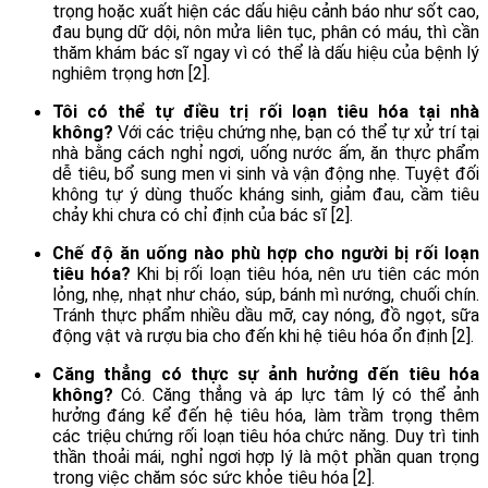
trọng hoặc xuất hiện các dấu hiệu cảnh báo như sốt cao,
đau bụng dữ dội, nôn mửa liên tục, phân có máu, thì cần
thăm khám bác sĩ ngay vì có thể là dấu hiệu của bệnh lý
nghiêm trọng hơn [2].
Tôi có thể tự điều trị rối loạn tiêu hóa tại nhà
không?
Với các triệu chứng nhẹ, bạn có thể tự xử trí tại
nhà bằng cách nghỉ ngơi, uống nước ấm, ăn thực phẩm
dễ tiêu, bổ sung men vi sinh và vận động nhẹ. Tuyệt đối
không tự ý dùng thuốc kháng sinh, giảm đau, cầm tiêu
chảy khi chưa có chỉ định của bác sĩ [2].
Chế độ ăn uống nào phù hợp cho người bị rối loạn
tiêu hóa?
Khi bị rối loạn tiêu hóa, nên ưu tiên các món
lỏng, nhẹ, nhạt như cháo, súp, bánh mì nướng, chuối chín.
Tránh thực phẩm nhiều dầu mỡ, cay nóng, đồ ngọt, sữa
động vật và rượu bia cho đến khi hệ tiêu hóa ổn định [2].
Căng thẳng có thực sự ảnh hưởng đến tiêu hóa
không?
Có. Căng thẳng và áp lực tâm lý có thể ảnh
hưởng đáng kể đến hệ tiêu hóa, làm trầm trọng thêm
các triệu chứng rối loạn tiêu hóa chức năng. Duy trì tinh
thần thoải mái, nghỉ ngơi hợp lý là một phần quan trọng
trong việc chăm sóc sức khỏe tiêu hóa [2].