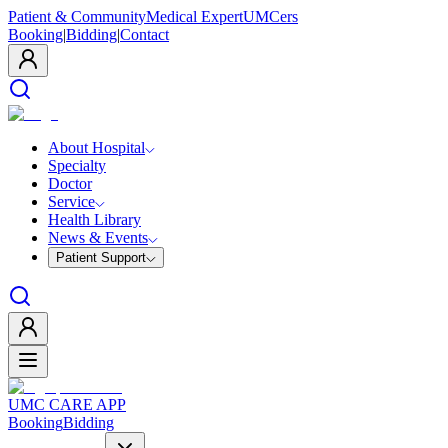
Patient & Community
Medical Expert
UMCers
Booking
|
Bidding
|
Contact
About Hospital
Specialty
Doctor
Service
Health Library
News & Events
Patient Support
UMC CARE APP
Booking
Bidding