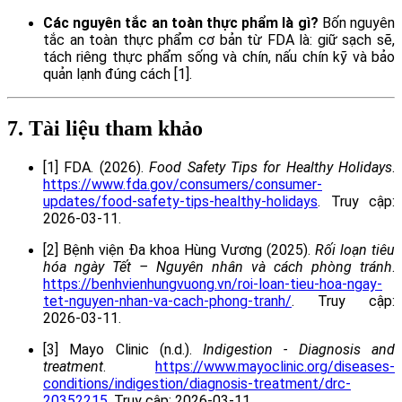
Các nguyên tắc an toàn thực phẩm là gì?
Bốn nguyên
tắc an toàn thực phẩm cơ bản từ FDA là: giữ sạch sẽ,
tách riêng thực phẩm sống và chín, nấu chín kỹ và bảo
quản lạnh đúng cách [1].
7. Tài liệu tham khảo
[1] FDA. (2026).
Food Safety Tips for Healthy Holidays
.
https://www.fda.gov/consumers/consumer-
updates/food-safety-tips-healthy-holidays
. Truy cập:
2026-03-11.
[2] Bệnh viện Đa khoa Hùng Vương (2025).
Rối loạn tiêu
hóa ngày Tết – Nguyên nhân và cách phòng tránh
.
https://benhvienhungvuong.vn/roi-loan-tieu-hoa-ngay-
tet-nguyen-nhan-va-cach-phong-tranh/
. Truy cập:
2026-03-11.
[3] Mayo Clinic (n.d.).
Indigestion - Diagnosis and
treatment
.
https://www.mayoclinic.org/diseases-
conditions/indigestion/diagnosis-treatment/drc-
20352215
. Truy cập: 2026-03-11.