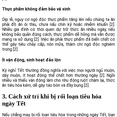
Thực phẩm không đảm bảo vệ sinh
Dịp lễ, nguy cơ ngộ độc thực phẩm tăng lên nếu chúng ta ăn
phải đồ ăn ôi thiu, chưa nấu chín kỹ hoặc nhiễm khuẩn [2].
Nhiều gia đình có thói quen dự trữ thức ăn nhiều ngày, nếu
không bảo quản đúng cách, thực phẩm dễ hỏng mà vẫn được
mang ra sử dụng [2]. Việc ăn phải thực phẩm đã biến chất có
thể gây tiêu chảy cấp, nôn mửa, thậm chí ngộ độc nghiêm
trọng [2].
Ít vận động, sinh hoạt đảo lộn
Kỳ nghỉ Tết thường đồng nghĩa với việc mọi người ngủ muộn,
dậy muộn, ít hoạt động thể chất hơn thường ngày [2]. Ngồi
nhiều và thiếu vận động làm cho nhu động ruột chậm lại, thức
ăn tiêu hóa kém, dễ gây táo bón và đầy bụng [2].
3. Cách xử trí khi bị rối loạn tiêu hóa
ngày Tết
Nếu chẳng may bị rối loạn tiêu hóa trong những ngày Tết, bạn