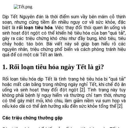
Dịp Tết Nguyên đán là thời điểm sum vầy bên mâm cỗ thịnh
soạn, nhưng cũng tiềm ẩn nhiều nguy cơ về sức khỏe, đặc
biệt là
rối loạn tiêu hóa
. Việc thay đổi thói quen ăn uống và
sinh hoạt đột ngột có thể khiến hệ tiêu hóa của bạn "quá tải",
gây ra các triệu chứng khó chịu như đầy bụng, khó tiêu, tiêu
chảy hoặc táo bón. Bài viết này sẽ giúp bạn hiểu rõ các
nguyên nhân, triệu chứng phổ biến và cách phòng tránh hiệu
quả để có một cái Tết an lành.
1. Rối loạn tiêu hóa ngày Tết là gì?
Rối loạn tiêu hóa dịp Tết là tình trạng hệ tiêu hóa bị “quá tải”
hoặc mất cân bằng trong những ngày nghỉ Tết, khi chế độ ăn
uống và sinh hoạt thay đổi đột ngột [2]. Tình trạng này tuy
không phải bệnh lý nguy hiểm và thường chỉ tạm thời, nhưng
có thể gây mệt mỏi, khó chịu, làm giảm niềm vui sum họp và
nếu kéo dài có thể ảnh hưởng xấu đến sức khỏe tổng thể [2].
Các triệu chứng thường gặp