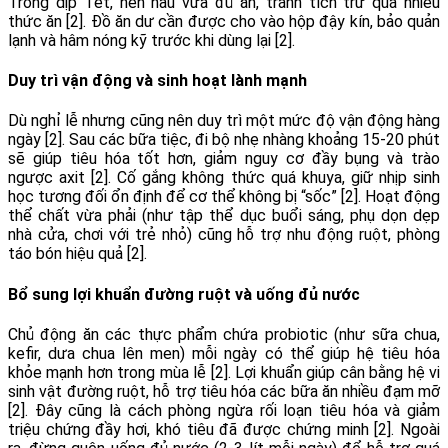
Trong dịp Tết, nên nấu vừa đủ ăn, tránh tích trữ quá nhiều
thức ăn [2]. Đồ ăn dư cần được cho vào hộp đậy kín, bảo quản
lạnh và hâm nóng kỹ trước khi dùng lại [2].
Duy trì vận động và sinh hoạt lành mạnh
Dù nghỉ lễ nhưng cũng nên duy trì một mức độ vận động hàng
ngày [2]. Sau các bữa tiệc, đi bộ nhẹ nhàng khoảng 15-20 phút
sẽ giúp tiêu hóa tốt hơn, giảm nguy cơ đầy bụng và trào
ngược axit [2]. Cố gắng không thức quá khuya, giữ nhịp sinh
học tương đối ổn định để cơ thể không bị “sốc” [2]. Hoạt động
thể chất vừa phải (như tập thể dục buổi sáng, phụ dọn dẹp
nhà cửa, chơi với trẻ nhỏ) cũng hỗ trợ nhu động ruột, phòng
táo bón hiệu quả [2].
Bổ sung lợi khuẩn đường ruột và uống đủ nước
Chủ động ăn các thực phẩm chứa probiotic (như sữa chua,
kefir, dưa chua lên men) mỗi ngày có thể giúp hệ tiêu hóa
khỏe mạnh hơn trong mùa lễ [2]. Lợi khuẩn giúp cân bằng hệ vi
sinh vật đường ruột, hỗ trợ tiêu hóa các bữa ăn nhiều đạm mỡ
[2]. Đây cũng là cách phòng ngừa rối loạn tiêu hóa và giảm
triệu chứng đầy hơi, khó tiêu đã được chứng minh [2]. Ngoài