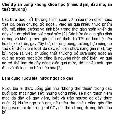
Chế độ ăn uống không khoa học (nhiều đạm, dầu mỡ, ăn
thất thường)
Các bữa tiệc Tết thường thịnh soạn với nhiều món chiên xào,
thịt cá, bánh chưng, đồ ngọt… Việc ăn quá nhiều thực phẩm
dầu mỡ, nhiều đường và tinh bột trong thời gian ngắn khiến dạ
dày và ruột phải làm việc quá sức [2]. Các bữa ăn quá giàu dinh
dưỡng và không theo giờ giấc cố định dịp Tết dễ làm hệ tiêu
hóa bị xáo trộn, gây đầy hơi, chướng bụng; trường hợp nặng có
thể dẫn đến viêm loét dạ dày, rối loạn chức năng gan mật, tụy
[2]. Ngoài ra, việc ăn uống thất thường, bỏ bữa sáng hoặc ăn
quá no trong một bữa cũng là nguyên nhân phổ biến. Ăn quá
no có thể làm dạ dày căng giãn quá mức, tiết nhiều axit, gây
đau và rối loạn co bóp tiêu hóa [2].
Lạm dụng rượu bia, nước ngọt có gas
Rượu bia là thức uống gần như “không thể thiếu” trong các
buổi gặp mặt ngày Tết, nhưng uống nhiều sẽ kích thích niêm
mạc dạ dày, dễ gây viêm, loét và trào ngược dạ dày thực
quản [2]. Nước ngọt có gas, nếu tiêu thụ nhiều, cũng gây đầy
bụng và ợ hơi do lượng khí CO₂ dư thừa trong đường tiêu hóa
[2].