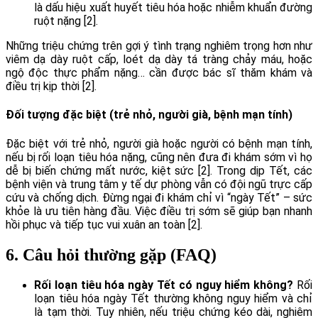
là dấu hiệu xuất huyết tiêu hóa hoặc nhiễm khuẩn đường
ruột nặng [2].
Những triệu chứng trên gợi ý tình trạng nghiêm trọng hơn như
viêm dạ dày ruột cấp, loét dạ dày tá tràng chảy máu, hoặc
ngộ độc thực phẩm nặng… cần được bác sĩ thăm khám và
điều trị kịp thời [2].
Đối tượng đặc biệt (trẻ nhỏ, người già, bệnh mạn tính)
Đặc biệt với trẻ nhỏ, người già hoặc người có bệnh mạn tính,
nếu bị rối loạn tiêu hóa nặng, cũng nên đưa đi khám sớm vì họ
dễ bị biến chứng mất nước, kiệt sức [2]. Trong dịp Tết, các
bệnh viện và trung tâm y tế dự phòng vẫn có đội ngũ trực cấp
cứu và chống dịch. Đừng ngại đi khám chỉ vì “ngày Tết” – sức
khỏe là ưu tiên hàng đầu. Việc điều trị sớm sẽ giúp bạn nhanh
hồi phục và tiếp tục vui xuân an toàn [2].
6. Câu hỏi thường gặp (FAQ)
Rối loạn tiêu hóa ngày Tết có nguy hiểm không?
Rối
loạn tiêu hóa ngày Tết thường không nguy hiểm và chỉ
là tạm thời. Tuy nhiên, nếu triệu chứng kéo dài, nghiêm