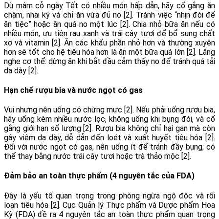
Dù mâm cỗ ngày Tết có nhiều món hấp dẫn, hãy cố gắng ăn
chậm, nhai kỹ và chỉ ăn vừa đủ no [2]. Tránh việc “nhịn đói để
ăn tiệc” hoặc ăn quá no một lúc [2]. Chia nhỏ bữa ăn nếu có
nhiều món, ưu tiên rau xanh và trái cây tươi để bổ sung chất
xơ và vitamin [2]. Ăn các khẩu phần nhỏ hơn và thường xuyên
hơn sẽ tốt cho hệ tiêu hóa hơn là ăn một bữa quá lớn [2]. Lắng
nghe cơ thể: dừng ăn khi bắt đầu cảm thấy no để tránh quá tải
dạ dày [2].
Hạn chế rượu bia và nước ngọt có gas
Vui nhưng nên uống có chừng mực [2]. Nếu phải uống rượu bia,
hãy uống kèm nhiều nước lọc, không uống khi bụng đói, và cố
gắng giới hạn số lượng [2]. Rượu bia không chỉ hại gan mà còn
gây viêm dạ dày, dễ dẫn đến loét và xuất huyết tiêu hóa [2].
Đối với nước ngọt có gas, nên uống ít để tránh đầy bụng; có
thể thay bằng nước trái cây tươi hoặc trà thảo mộc [2].
Đảm bảo an toàn thực phẩm (4 nguyên tắc của FDA)
Đây là yếu tố quan trọng trong phòng ngừa ngộ độc và rối
loạn tiêu hóa [2]. Cục Quản lý Thực phẩm và Dược phẩm Hoa
Kỳ (FDA) đề ra 4 nguyên tắc an toàn thực phẩm quan trọng