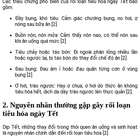
Các triệu chứng phổ biến của rối loạn tiêu hóa ngày Tết bao
gồm:
Đầy bụng, khó tiêu: Cảm giác chướng bụng, no hơi, ợ
nóng sau bữa ăn [2].
Buồn nôn, nôn mửa: Cảm thấy nôn nao, có thể nôn sau
khi ăn uống quá mức [2].
Tiêu chảy hoặc táo bón: Đi ngoài phân lỏng nhiều lần
hoặc ngược lại, bị táo bón do thay đổi chế độ ăn [2].
Đau bụng: Đau âm ỉ hoặc đau quặn từng cơn ở vùng
bụng [2].
Ợ hơi, trào ngược: Hay ợ chua, ợ hơi do thức ăn không
tiêu hóa hết, dịch dạ dày trào ngược lên thực quản [2].
2. Nguyên nhân thường gặp gây rối loạn
tiêu hóa ngày Tết
Dịp Tết, những thay đổi trong thói quen ăn uống và sinh hoạt
là nguyên nhân chính dẫn đến rối loạn tiêu hóa [2].