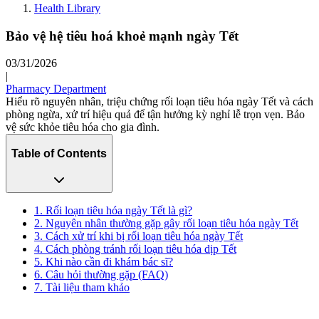
Health Library
Bảo vệ hệ tiêu hoá khoẻ mạnh ngày Tết
03/31/2026
|
Pharmacy Department
Hiểu rõ nguyên nhân, triệu chứng rối loạn tiêu hóa ngày Tết và cách
phòng ngừa, xử trí hiệu quả để tận hưởng kỳ nghỉ lễ trọn vẹn. Bảo
vệ sức khỏe tiêu hóa cho gia đình.
Table of Contents
1. Rối loạn tiêu hóa ngày Tết là gì?
2. Nguyên nhân thường gặp gây rối loạn tiêu hóa ngày Tết
3. Cách xử trí khi bị rối loạn tiêu hóa ngày Tết
4. Cách phòng tránh rối loạn tiêu hóa dịp Tết
5. Khi nào cần đi khám bác sĩ?
6. Câu hỏi thường gặp (FAQ)
7. Tài liệu tham khảo