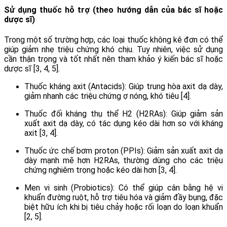
Sử dụng thuốc hỗ trợ (theo hướng dẫn của bác sĩ hoặc
dược sĩ)
Trong một số trường hợp, các loại thuốc không kê đơn có thể
giúp giảm nhẹ triệu chứng khó chịu. Tuy nhiên, việc sử dụng
cần thận trọng và tốt nhất nên tham khảo ý kiến bác sĩ hoặc
dược sĩ [3, 4, 5].
Thuốc kháng axit (Antacids): Giúp trung hòa axit dạ dày,
giảm nhanh các triệu chứng ợ nóng, khó tiêu [4].
Thuốc đối kháng thụ thể H2 (H2RAs): Giúp giảm sản
xuất axit dạ dày, có tác dụng kéo dài hơn so với kháng
axit [3, 4].
Thuốc ức chế bơm proton (PPIs): Giảm sản xuất axit dạ
dày mạnh mẽ hơn H2RAs, thường dùng cho các triệu
chứng nghiêm trọng hoặc kéo dài hơn [3, 4].
Men vi sinh (Probiotics): Có thể giúp cân bằng hệ vi
khuẩn đường ruột, hỗ trợ tiêu hóa và giảm đầy bụng, đặc
biệt hữu ích khi bị tiêu chảy hoặc rối loạn do loạn khuẩn
[2, 5].