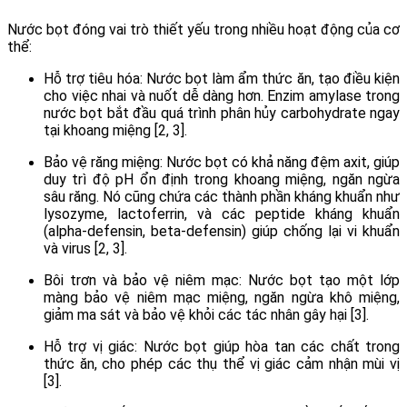
Nước bọt đóng vai trò thiết yếu trong nhiều hoạt động của cơ
thể:
Hỗ trợ tiêu hóa: Nước bọt làm ẩm thức ăn, tạo điều kiện
cho việc nhai và nuốt dễ dàng hơn. Enzim amylase trong
nước bọt bắt đầu quá trình phân hủy carbohydrate ngay
tại khoang miệng [2, 3].
Bảo vệ răng miệng: Nước bọt có khả năng đệm axit, giúp
duy trì độ pH ổn định trong khoang miệng, ngăn ngừa
sâu răng. Nó cũng chứa các thành phần kháng khuẩn như
lysozyme, lactoferrin, và các peptide kháng khuẩn
(alpha-defensin, beta-defensin) giúp chống lại vi khuẩn
và virus [2, 3].
Bôi trơn và bảo vệ niêm mạc: Nước bọt tạo một lớp
màng bảo vệ niêm mạc miệng, ngăn ngừa khô miệng,
giảm ma sát và bảo vệ khỏi các tác nhân gây hại [3].
Hỗ trợ vị giác: Nước bọt giúp hòa tan các chất trong
thức ăn, cho phép các thụ thể vị giác cảm nhận mùi vị
[3].