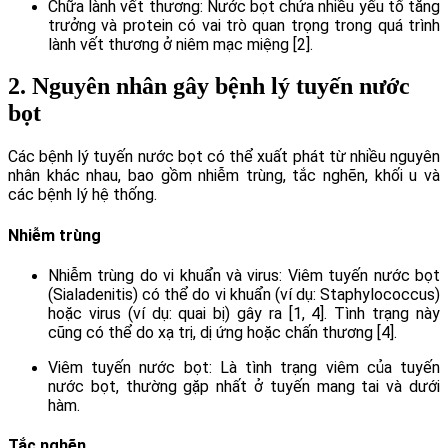
Chữa lành vết thương: Nước bọt chứa nhiều yếu tố tăng
trưởng và protein có vai trò quan trọng trong quá trình
lành vết thương ở niêm mạc miệng [2].
2. Nguyên nhân gây bệnh lý tuyến nước
bọt
Các bệnh lý tuyến nước bọt có thể xuất phát từ nhiều nguyên
nhân khác nhau, bao gồm nhiễm trùng, tắc nghẽn, khối u và
các bệnh lý hệ thống.
Nhiễm trùng
Nhiễm trùng do vi khuẩn và virus: Viêm tuyến nước bọt
(Sialadenitis) có thể do vi khuẩn (ví dụ: Staphylococcus)
hoặc virus (ví dụ: quai bị) gây ra [1, 4]. Tình trạng này
cũng có thể do xạ trị, dị ứng hoặc chấn thương [4].
Viêm tuyến nước bọt: Là tình trạng viêm của tuyến
nước bọt, thường gặp nhất ở tuyến mang tai và dưới
hàm.
Tắc nghẽn