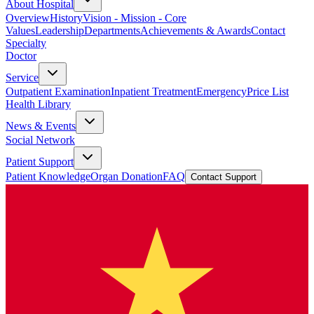
About Hospital
Overview
History
Vision - Mission - Core
Values
Leadership
Departments
Achievements & Awards
Contact
Specialty
Doctor
Service
Outpatient Examination
Inpatient Treatment
Emergency
Price List
Health Library
News & Events
Social Network
Patient Support
Patient Knowledge
Organ Donation
FAQ
Contact Support