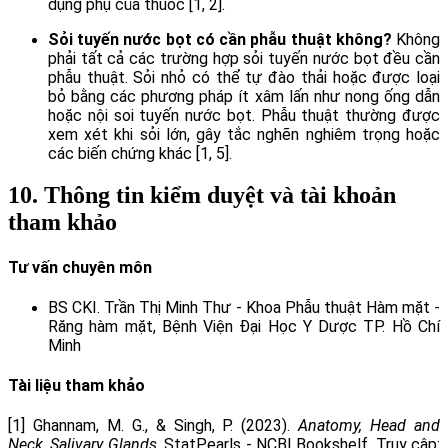
dụng phụ của thuốc [1, 2].
Sỏi tuyến nước bọt có cần phẫu thuật không?
Không
phải tất cả các trường hợp sỏi tuyến nước bọt đều cần
phẫu thuật. Sỏi nhỏ có thể tự đào thải hoặc được loại
bỏ bằng các phương pháp ít xâm lấn như nong ống dẫn
hoặc nội soi tuyến nước bọt. Phẫu thuật thường được
xem xét khi sỏi lớn, gây tắc nghẽn nghiêm trọng hoặc
các biến chứng khác [1, 5].
10. Thông tin kiểm duyệt và tài khoản
tham khảo
Tư vấn chuyên môn
BS CKI. Trần Thị Minh Thư - Khoa Phẫu thuật Hàm mặt -
Răng hàm mặt, Bệnh Viện Đại Học Y Dược TP. Hồ Chí
Minh
Tài liệu tham khảo
[1] Ghannam, M. G., & Singh, P. (2023).
Anatomy, Head and
Neck, Salivary Glands
. StatPearls - NCBI Bookshelf. Truy cập: