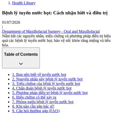
Health Library
Bệnh lý tuyến nước bọt: Cách nhận biết và điều trị
01/07/2026
|
Department of Maxillofacial Surgery - Oral and Maxillofacial
Nắm bắt các nguyên nhân, triệu chứng và phương pháp điều trị hiệu
quả các bệnh lý tuyến nước bọt, bảo vệ sức khỏe răng miệng và tiêu
hóa.
Table of Contents
1. Bạn nên biết về tuyến nước bọt
2. Nguyên nhân gây bệnh lý tuyến nước bọt
3. Triệu chứng của bệnh lý tuyến nước bọt
4. Chẩn đoán bệnh lý tuyến nước bọt
5. Phương pháp điều trị bệnh lý tuyến nước bọt
6. Biến chứng có thể xảy ra
7. Phòng ngừa bệnh lý tuyến nước bọt
8. Khi nào cần gặp bác sĩ?
9. Câu hỏi thường gặp (FAQ)