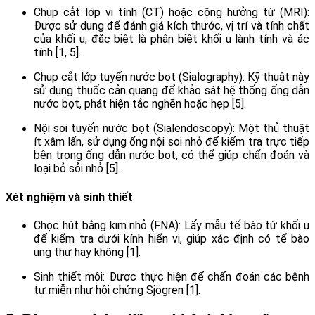
Chụp cắt lớp vi tính (CT) hoặc cộng hưởng từ (MRI):
Được sử dụng để đánh giá kích thước, vị trí và tính chất
của khối u, đặc biệt là phân biệt khối u lành tính và ác
tính [1, 5].
Chụp cắt lớp tuyến nước bọt (Sialography): Kỹ thuật này
sử dụng thuốc cản quang để khảo sát hệ thống ống dẫn
nước bọt, phát hiện tắc nghẽn hoặc hẹp [5].
Nội soi tuyến nước bọt (Sialendoscopy): Một thủ thuật
ít xâm lấn, sử dụng ống nội soi nhỏ để kiểm tra trực tiếp
bên trong ống dẫn nước bọt, có thể giúp chẩn đoán và
loại bỏ sỏi nhỏ [5].
Xét nghiệm và sinh thiết
Chọc hút bằng kim nhỏ (FNA): Lấy mẫu tế bào từ khối u
để kiểm tra dưới kính hiển vi, giúp xác định có tế bào
ung thư hay không [1].
Sinh thiết môi: Được thực hiện để chẩn đoán các bệnh
tự miễn như hội chứng Sjögren [1].