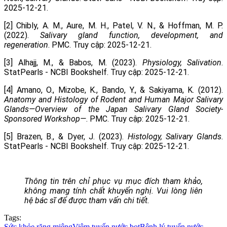
2025-12-21.
[2] Chibly, A. M., Aure, M. H., Patel, V. N., & Hoffman, M. P.
(2022).
Salivary gland function, development, and
regeneration
. PMC. Truy cập: 2025-12-21.
[3] Alhajj, M., & Babos, M. (2023).
Physiology, Salivation
.
StatPearls - NCBI Bookshelf. Truy cập: 2025-12-21.
[4] Amano, O., Mizobe, K., Bando, Y., & Sakiyama, K. (2012).
Anatomy and Histology of Rodent and Human Major Salivary
Glands—Overview of the Japan Salivary Gland Society-
Sponsored Workshop—
. PMC. Truy cập: 2025-12-21.
[5] Brazen, B., & Dyer, J. (2023).
Histology, Salivary Glands
.
StatPearls - NCBI Bookshelf. Truy cập: 2025-12-21.
Thông tin trên chỉ phục vụ mục đích tham khảo,
không mang tính chất khuyến nghị. Vui lòng liên
hệ bác sĩ để được tham vấn chi tiết.
Tags:
Sức khỏe răng miệng
Viêm tuyến nước bọt
Bệnh lý tuyến nước