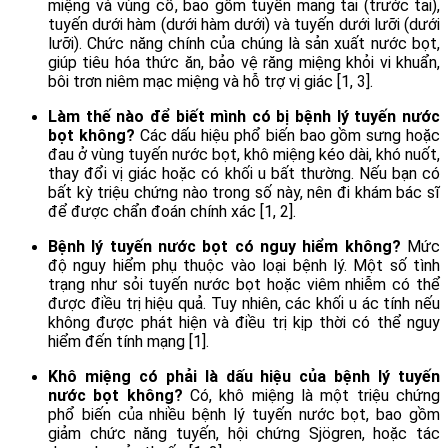
miệng và vùng cổ, bao gồm tuyến mang tai (trước tai),
tuyến dưới hàm (dưới hàm dưới) và tuyến dưới lưỡi (dưới
lưỡi). Chức năng chính của chúng là sản xuất nước bọt,
giúp tiêu hóa thức ăn, bảo vệ răng miệng khỏi vi khuẩn,
bôi trơn niêm mạc miệng và hỗ trợ vị giác [1, 3].
Làm thế nào để biết mình có bị bệnh lý tuyến nước
bọt không?
Các dấu hiệu phổ biến bao gồm sưng hoặc
đau ở vùng tuyến nước bọt, khô miệng kéo dài, khó nuốt,
thay đổi vị giác hoặc có khối u bất thường. Nếu bạn có
bất kỳ triệu chứng nào trong số này, nên đi khám bác sĩ
để được chẩn đoán chính xác [1, 2].
Bệnh lý tuyến nước bọt có nguy hiểm không?
Mức
độ nguy hiểm phụ thuộc vào loại bệnh lý. Một số tình
trạng như sỏi tuyến nước bọt hoặc viêm nhiễm có thể
được điều trị hiệu quả. Tuy nhiên, các khối u ác tính nếu
không được phát hiện và điều trị kịp thời có thể nguy
hiểm đến tính mạng [1].
Khô miệng có phải là dấu hiệu của bệnh lý tuyến
nước bọt không?
Có, khô miệng là một triệu chứng
phổ biến của nhiều bệnh lý tuyến nước bọt, bao gồm
giảm chức năng tuyến, hội chứng Sjögren, hoặc tác