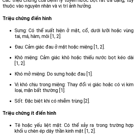
Các triệu chứng của bệnh lý tuyến nước bọt rất đa dạng, tùy
thuộc vào nguyên nhân và vị trí ảnh hưởng.
Triệu chứng điển hình
Sưng: Có thể xuất hiện ở mặt, cổ, dưới lưỡi hoặc vùng
tai, má, hàm, môi [1, 2].
Đau: Cảm giác đau ở mặt hoặc miệng [1, 2].
Khô miệng: Cảm giác khô hoặc thiếu nước bọt kéo dài
[1, 2].
Khó mở miệng: Do sưng hoặc đau [1].
Vị khó chịu trong miệng: Thay đổi vị giác hoặc có vị kim
loại, mặn bất thường [1].
Sốt: Đặc biệt khi có nhiễm trùng [2].
Triệu chứng ít điển hình
Tê hoặc yếu liệt mặt: Có thể xảy ra trong trường hợp
khối u chèn ép dây thần kinh mặt [1, 2].