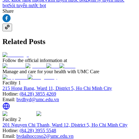
bọt
Sỏi tuyến nước bọt
Share
Related Posts
Follow the official information at
Manage and care for your health with UMC Care
Facility 1
215 Hong Bang, Ward 11, District 5, Ho Chi Minh City
Hotline:
(84.28) 3855 4269
Email:
bvdhyd@umc.edu.vn
Facility 2
201 Nguyen Chi Thanh, Ward 12, District 5, Ho Chi Minh City
Hotline:
(84.28) 3955 5548
Email:
bvdaihoccoso2@umc.edu.vn