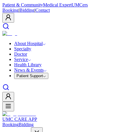
Patient & Community
Medical Expert
UMCers
Booking
|
Bidding
|
Contact
About Hospital
Specialty
Doctor
Service
Health Library
News & Events
Patient Support
UMC CARE APP
Booking
Bidding