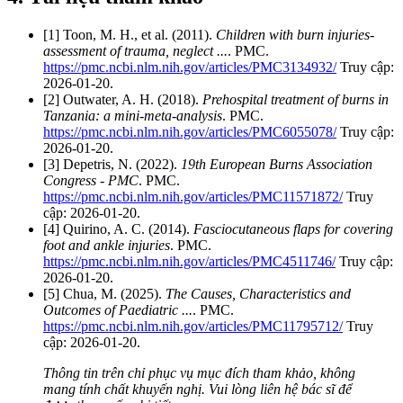
[1] Toon, M. H., et al. (2011).
Children with burn injuries-
assessment of trauma, neglect ...
. PMC.
https://pmc.ncbi.nlm.nih.gov/articles/PMC3134932/
Truy cập:
2026-01-20.
[2] Outwater, A. H. (2018).
Prehospital treatment of burns in
Tanzania: a mini-meta-analysis
. PMC.
https://pmc.ncbi.nlm.nih.gov/articles/PMC6055078/
Truy cập:
2026-01-20.
[3] Depetris, N. (2022).
19th European Burns Association
Congress - PMC
. PMC.
https://pmc.ncbi.nlm.nih.gov/articles/PMC11571872/
Truy
cập: 2026-01-20.
[4] Quirino, A. C. (2014).
Fasciocutaneous flaps for covering
foot and ankle injuries
. PMC.
https://pmc.ncbi.nlm.nih.gov/articles/PMC4511746/
Truy cập:
2026-01-20.
[5] Chua, M. (2025).
The Causes, Characteristics and
Outcomes of Paediatric ...
. PMC.
https://pmc.ncbi.nlm.nih.gov/articles/PMC11795712/
Truy
cập: 2026-01-20.
Thông tin trên chỉ phục vụ mục đích tham khảo, không
mang tính chất khuyến nghị. Vui lòng liên hệ bác sĩ để