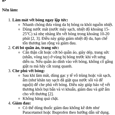
Nên làm:
Làm mát vết bỏng ngay lập tức:
Nhanh chóng đưa vùng da bị bỏng ra khỏi nguồn nhiệt.
Dùng nước mát (nước máy sạch, nhiệt độ khoảng 15-
25°C) xả nhẹ nhàng lên vết bỏng trong khoảng 10-20
phút [2, 3]. Điều này giúp giảm nhiệt độ da, hạn chế
tổn thương lan rộng và giảm đau.
Cởi bỏ quần áo, trang sức:
Cẩn thận cắt hoặc cởi bỏ quần áo, giày dép, trang sức
(nhẫn, vòng tay) ở vùng bị bỏng trước khi vết sưng
diễn ra. Nếu quần áo dính vào vết bỏng, không cố gắng
giật ra mà hãy cắt xung quanh.
Che phủ vết bỏng:
Sau khi làm mát, dùng gạc y tế vô trùng hoặc vải sạch,
ẩm (như khăn tay sạch đã giặt qua nước sôi và để
nguội) để che phủ vết bỏng. Điều này giúp bảo vệ vết
thương khỏi bụi bẩn và vi khuẩn, giảm đau và giữ ẩm
cho vết thương [2].
Không băng quá chặt.
Giảm đau:
Có thể dùng thuốc giảm đau không kê đơn như
Paracetamol hoặc Ibuprofen theo hướng dẫn sử dụng.