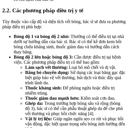
2.2. Các phương pháp điều trị y tế
Tùy thuộc vào cấp độ và diện tích vết bỏng, bác sĩ sẽ đưa ra phương
pháp điều trị phù hợp:
Bỏng độ 1 và bỏng độ 2 nhỏ:
Thường có thể điều trị tại nhà
dưới sự hướng dẫn của bác sĩ. Bác sĩ có thể kê đơn kem bôi
bỏng chứa kháng sinh, thuốc giảm đau và hướng dẫn cách
thay băng.
Bỏng độ 2 lớn hoặc bỏng độ 3:
Cần được điều trị tại bệnh
viện. Các phương pháp điều trị có thể bao gồm:
Làm sạch vết thương:
Loại bỏ mô chết và dị vật.
Băng bó chuyên dụng:
Sử dụng các loại băng gạc đặc
biệt giúp bảo vệ vết thương, hút dịch và thúc đẩy quá
trình lành da.
Thuốc kháng sinh:
Để phòng ngừa hoặc điều trị
nhiễm trùng.
Thuốc giảm đau mạnh hơn:
Kiểm soát cơn đau.
Ghép da:
Trong trường hợp bỏng sâu và rộng (bỏng
độ 3), bác sĩ có thể cần phẫu thuật ghép da để che phủ
vết thương và phục hồi chức năng [4].
Vật lý trị liệu:
Giúp ngăn ngừa sẹo co rút và phục hồi
vận động, đặc biệt quan trọng nếu bỏng ảnh hưởng đến