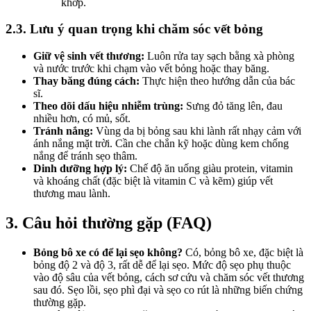
khớp.
2.3. Lưu ý quan trọng khi chăm sóc vết bỏng
Giữ vệ sinh vết thương:
Luôn rửa tay sạch bằng xà phòng
và nước trước khi chạm vào vết bỏng hoặc thay băng.
Thay băng đúng cách:
Thực hiện theo hướng dẫn của bác
sĩ.
Theo dõi dấu hiệu nhiễm trùng:
Sưng đỏ tăng lên, đau
nhiều hơn, có mủ, sốt.
Tránh nắng:
Vùng da bị bỏng sau khi lành rất nhạy cảm với
ánh nắng mặt trời. Cần che chắn kỹ hoặc dùng kem chống
nắng để tránh sẹo thâm.
Dinh dưỡng hợp lý:
Chế độ ăn uống giàu protein, vitamin
và khoáng chất (đặc biệt là vitamin C và kẽm) giúp vết
thương mau lành.
3. Câu hỏi thường gặp (FAQ)
Bỏng bô xe có để lại sẹo không?
Có, bỏng bô xe, đặc biệt là
bỏng độ 2 và độ 3, rất dễ để lại sẹo. Mức độ sẹo phụ thuộc
vào độ sâu của vết bỏng, cách sơ cứu và chăm sóc vết thương
sau đó. Sẹo lồi, sẹo phì đại và sẹo co rút là những biến chứng
thường gặp.