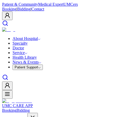
Patient & Community
Medical Expert
UMCers
Booking
|
Bidding
|
Contact
About Hospital
Specialty
Doctor
Service
Health Library
News & Events
Patient Support
UMC CARE APP
Booking
Bidding