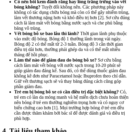
Có nên bôi kem đánh răng hay lòng trắng trứng vào vết
bỏng không?
Tuyệt đối không nên. Các phương pháp này
không có tác dụng chữa bỏng mà còn có thể gây nhiễm trùng,
làm vết thương nặng hơn và khó điều trị hơn [2]. Sơ cứu đúng
cách là làm mát vết bỏng bằng nước sạch và che phủ bằng
băng vô trùng.
Vết bỏng bô xe bao lâu thì lành?
Thời gian lành phụ thuộc
vào mức độ bỏng. Bỏng độ 1 thường lành trong vài ngày.
Bỏng độ 2 có thể mất từ 2-3 tuần. Bỏng độ 3 cần thời gian
điều trị dài hơn, thường phải ghép da và có thể mất nhiều
tháng để hồi phục.
Làm thế nào để giảm đau do bỏng bô xe?
Sơ cứu bằng
cách làm mát vết bỏng với nước sạch trong 10-20 phút sẽ
giúp giảm đau đáng kể. Sau đó, có thể dùng thuốc giảm đau
không kê đơn như Paracetamol hoặc Ibuprofen theo chỉ dẫn.
Giữ vết thương sạch sẽ và thay băng đúng cách cũng góp
phần giảm đau.
Trẻ em bị bỏng bô xe có cần điều trị đặc biệt không?
Có,
trẻ em có làn da mỏng manh và hệ miễn dịch chưa hoàn thiện
nên bỏng ở trẻ em thường nghiêm trọng hơn và có nguy cơ
biến chứng cao hơn [1]. Mọi trường hợp bỏng ở trẻ em đều
cần được thăm khám bởi bác sĩ để được đánh giá và điều trị
phù hợp.
4. Tài liệu tham khảo