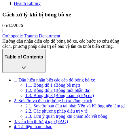
Health Library
Cách xử lý khi bị bỏng bô xe
05/14/2026
|
Orthopedic Trauma Department
Hướng dẫn nhận diện cấp độ bỏng bô xe, các bước sơ cứu đúng
cách, phương pháp điều trị để bảo vệ làn da khỏi biến chứng.
Table of Contents
1. Dấu hiệu nhận biết các cấp độ bỏng bô xe
1.1. Bỏng độ 1 (Bỏng bề mặt)
1.2. Bỏng độ 2 (Bỏng một phần da)
1.3. Bỏng độ 3 (Bỏng toàn bộ lớp da)
2. Sơ cứu và điều trị bỏng bô xe đúng cách
2.1. Sơ cứu ban đầu tại nhà: Nên và Không nên làm gì
2.2. Các phương pháp điều trị y tế
2.3. Lưu ý quan trọng khi chăm sóc vết bỏng
3. Câu hỏi thường gặp (FAQ)
4. Tài liệu tham khảo