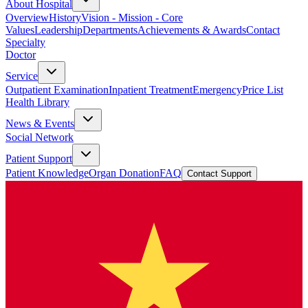
About Hospital
Overview
History
Vision - Mission - Core
Values
Leadership
Departments
Achievements & Awards
Contact
Specialty
Doctor
Service
Outpatient Examination
Inpatient Treatment
Emergency
Price List
Health Library
News & Events
Social Network
Patient Support
Patient Knowledge
Organ Donation
FAQ
Contact Support