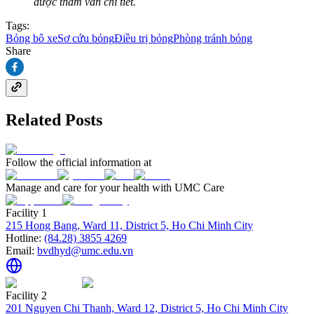
được tham vấn chi tiết.
Tags:
Bỏng bô xe
Sơ cứu bỏng
Điều trị bỏng
Phòng tránh bỏng
Share
Related Posts
Follow the official information at
Manage and care for your health with UMC Care
Facility 1
215 Hong Bang, Ward 11, District 5, Ho Chi Minh City
Hotline:
(84.28) 3855 4269
Email:
bvdhyd@umc.edu.vn
Facility 2
201 Nguyen Chi Thanh, Ward 12, District 5, Ho Chi Minh City