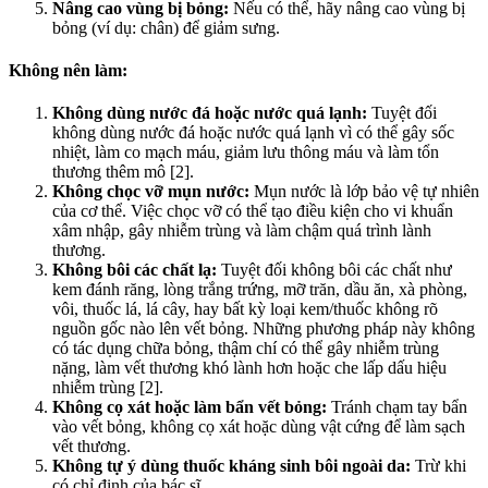
Nâng cao vùng bị bỏng:
Nếu có thể, hãy nâng cao vùng bị
bỏng (ví dụ: chân) để giảm sưng.
Không nên làm:
Không dùng nước đá hoặc nước quá lạnh:
Tuyệt đối
không dùng nước đá hoặc nước quá lạnh vì có thể gây sốc
nhiệt, làm co mạch máu, giảm lưu thông máu và làm tổn
thương thêm mô [2].
Không chọc vỡ mụn nước:
Mụn nước là lớp bảo vệ tự nhiên
của cơ thể. Việc chọc vỡ có thể tạo điều kiện cho vi khuẩn
xâm nhập, gây nhiễm trùng và làm chậm quá trình lành
thương.
Không bôi các chất lạ:
Tuyệt đối không bôi các chất như
kem đánh răng, lòng trắng trứng, mỡ trăn, dầu ăn, xà phòng,
vôi, thuốc lá, lá cây, hay bất kỳ loại kem/thuốc không rõ
nguồn gốc nào lên vết bỏng. Những phương pháp này không
có tác dụng chữa bỏng, thậm chí có thể gây nhiễm trùng
nặng, làm vết thương khó lành hơn hoặc che lấp dấu hiệu
nhiễm trùng [2].
Không cọ xát hoặc làm bẩn vết bỏng:
Tránh chạm tay bẩn
vào vết bỏng, không cọ xát hoặc dùng vật cứng để làm sạch
vết thương.
Không tự ý dùng thuốc kháng sinh bôi ngoài da:
Trừ khi
có chỉ định của bác sĩ.