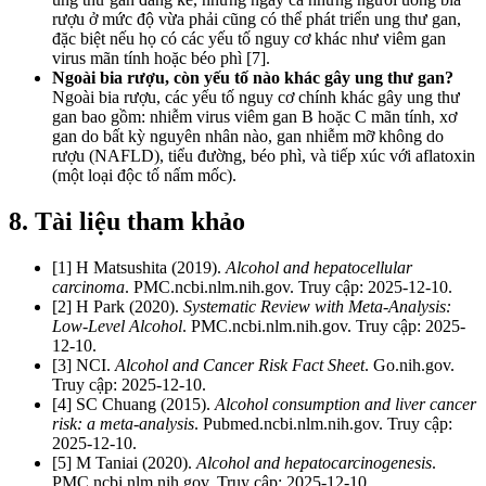
rượu ở mức độ vừa phải cũng có thể phát triển ung thư gan,
đặc biệt nếu họ có các yếu tố nguy cơ khác như viêm gan
virus mãn tính hoặc béo phì [7].
Ngoài bia rượu, còn yếu tố nào khác gây ung thư gan?
Ngoài bia rượu, các yếu tố nguy cơ chính khác gây ung thư
gan bao gồm: nhiễm virus viêm gan B hoặc C mãn tính, xơ
gan do bất kỳ nguyên nhân nào, gan nhiễm mỡ không do
rượu (NAFLD), tiểu đường, béo phì, và tiếp xúc với aflatoxin
(một loại độc tố nấm mốc).
8. Tài liệu tham khảo
[1] H Matsushita (2019).
Alcohol and hepatocellular
carcinoma
. PMC.ncbi.nlm.nih.gov. Truy cập: 2025-12-10.
[2] H Park (2020).
Systematic Review with Meta-Analysis:
Low-Level Alcohol
. PMC.ncbi.nlm.nih.gov. Truy cập: 2025-
12-10.
[3] NCI.
Alcohol and Cancer Risk Fact Sheet
. Go.nih.gov.
Truy cập: 2025-12-10.
[4] SC Chuang (2015).
Alcohol consumption and liver cancer
risk: a meta-analysis
. Pubmed.ncbi.nlm.nih.gov. Truy cập:
2025-12-10.
[5] M Taniai (2020).
Alcohol and hepatocarcinogenesis
.
PMC.ncbi.nlm.nih.gov. Truy cập: 2025-12-10.