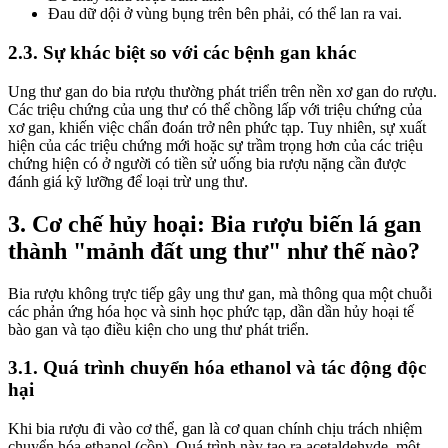
Đau dữ dội ở vùng bụng trên bên phải, có thể lan ra vai.
2.3. Sự khác biệt so với các bệnh gan khác
Ung thư gan do bia rượu thường phát triển trên nền xơ gan do rượu.
Các triệu chứng của ung thư có thể chồng lấp với triệu chứng của
xơ gan, khiến việc chẩn đoán trở nên phức tạp. Tuy nhiên, sự xuất
hiện của các triệu chứng mới hoặc sự trầm trọng hơn của các triệu
chứng hiện có ở người có tiền sử uống bia rượu nặng cần được
đánh giá kỹ lưỡng để loại trừ ung thư.
3. Cơ chế hủy hoại: Bia rượu biến lá gan
thành "mảnh đất ung thư" như thế nào?
Bia rượu không trực tiếp gây ung thư gan, mà thông qua một chuỗi
các phản ứng hóa học và sinh học phức tạp, dần dần hủy hoại tế
bào gan và tạo điều kiện cho ung thư phát triển.
3.1. Quá trình chuyển hóa ethanol và tác động độc
hại
Khi bia rượu đi vào cơ thể, gan là cơ quan chính chịu trách nhiệm
chuyển hóa ethanol (cồn). Quá trình này tạo ra acetaldehyde, một