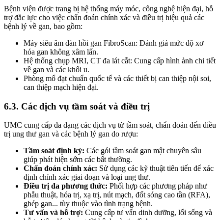
Bệnh viện được trang bị hệ thống máy móc, công nghệ hiện đại, hỗ
trợ đắc lực cho việc chẩn đoán chính xác và điều trị hiệu quả các
bệnh lý về gan, bao gồm:
Máy siêu âm đàn hồi gan FibroScan: Đánh giá mức độ xơ
hóa gan không xâm lấn.
Hệ thống chụp MRI, CT đa lát cắt: Cung cấp hình ảnh chi tiết
về gan và các khối u.
Phòng mổ đạt chuẩn quốc tế và các thiết bị can thiệp nội soi,
can thiệp mạch hiện đại.
6.3. Các dịch vụ tầm soát và điều trị
UMC cung cấp đa dạng các dịch vụ từ tầm soát, chẩn đoán đến điều
trị ung thư gan và các bệnh lý gan do rượu:
Tầm soát định kỳ:
Các gói tầm soát gan mật chuyên sâu
giúp phát hiện sớm các bất thường.
Chẩn đoán chính xác:
Sử dụng các kỹ thuật tiên tiến để xác
định chính xác giai đoạn và loại ung thư.
Điều trị đa phương thức:
Phối hợp các phương pháp như
phẫu thuật, hóa trị, xạ trị, nút mạch, đốt sóng cao tần (RFA),
ghép gan... tùy thuộc vào tình trạng bệnh.
Tư vấn và hỗ trợ:
Cung cấp tư vấn dinh dưỡng, lối sống và