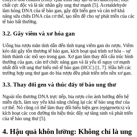
chất cực độc và là tác nhân gây ung thư mạnh [5]. Acetaldehyde
làm hỏng DNA của tế bào gan, gây đột biến gen và cản trở khả
năng sửa chữa DNA của cơ thể, tạo tiền đề cho sự phát triển của các
tế bào bất thường.
3.2. Gây viêm và xơ hóa gan
Uống bia rượu mãn tính dẫn đến tình trạng viêm gan do rượu. Viêm
kéo dài gây tổn thương tế bào gan, kích hoạt quá trình xơ hóa – sự
hình thành các mô sẹo trong gan. Xơ gan làm thay đổi cấu trúc bình
thường của gan, cản trở chức năng gan và là yếu tố nguy cơ mạnh
nhất đối với ung thư biểu mô tế bào gan (HCC) [1, 7]. Hầu hết các
trường hợp ung thư gan do bia rượu đều phát triển trên nền xơ gan.
3.3. Thay đổi gen và thúc đẩy tế bào ung thư
Ngoài tổn thương DNA trực tiếp, bia rượu còn ảnh hưởng đến hệ
miễn dịch, làm suy yếu khả năng chống lại các tế bào ung thư của
cơ thể. Nó cũng có thể làm thay đổi biểu hiện gen (epigenetics) và
kích hoạt các con đường tín hiệu thúc đẩy sự tăng sinh và phát triển
của tế bào ung thư [5].
4. Hậu quả khôn lường: Không chỉ là ung