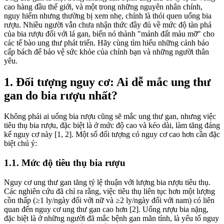
cao hàng đầu thế giới, và một trong những nguyên nhân chính,
nguy hiểm nhưng thường bị xem nhẹ, chính là thói quen uống bia
rượu. Nhiều người vẫn chưa nhận thức đầy đủ về mức độ tàn phá
của bia rượu đối với lá gan, biến nó thành "mảnh đất màu mỡ" cho
các tế bào ung thư phát triển. Hãy cùng tìm hiểu những cảnh báo
cấp bách để bảo vệ sức khỏe của chính bạn và những người thân
yêu.
1. Đối tượng nguy cơ: Ai dễ mắc ung thư
gan do bia rượu nhất?
Không phải ai uống bia rượu cũng sẽ mắc ung thư gan, nhưng việc
tiêu thụ bia rượu, đặc biệt là ở mức độ cao và kéo dài, làm tăng đáng
kể nguy cơ này [1, 2]. Một số đối tượng có nguy cơ cao hơn cần đặc
biệt chú ý:
1.1. Mức độ tiêu thụ bia rượu
Nguy cơ ung thư gan tăng tỷ lệ thuận với lượng bia rượu tiêu thụ.
Các nghiên cứu đã chỉ ra rằng, việc tiêu thụ liên tục hơn một lượng
cồn thấp (≥1 ly/ngày đối với nữ và ≥2 ly/ngày đối với nam) có liên
quan đến nguy cơ ung thư gan cao hơn [2]. Uống rượu bia nặng,
đặc biệt là ở những người đã mắc bệnh gan mãn tính, là yếu tố nguy