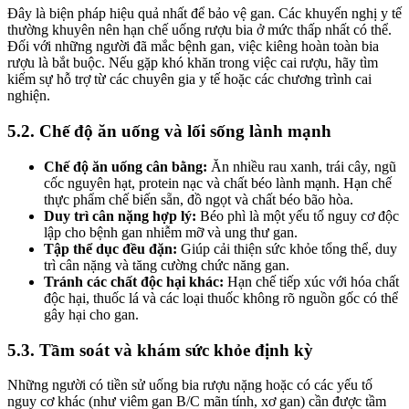
Đây là biện pháp hiệu quả nhất để bảo vệ gan. Các khuyến nghị y tế
thường khuyên nên hạn chế uống rượu bia ở mức thấp nhất có thể.
Đối với những người đã mắc bệnh gan, việc kiêng hoàn toàn bia
rượu là bắt buộc. Nếu gặp khó khăn trong việc cai rượu, hãy tìm
kiếm sự hỗ trợ từ các chuyên gia y tế hoặc các chương trình cai
nghiện.
5.2. Chế độ ăn uống và lối sống lành mạnh
Chế độ ăn uống cân bằng:
Ăn nhiều rau xanh, trái cây, ngũ
cốc nguyên hạt, protein nạc và chất béo lành mạnh. Hạn chế
thực phẩm chế biến sẵn, đồ ngọt và chất béo bão hòa.
Duy trì cân nặng hợp lý:
Béo phì là một yếu tố nguy cơ độc
lập cho bệnh gan nhiễm mỡ và ung thư gan.
Tập thể dục đều đặn:
Giúp cải thiện sức khỏe tổng thể, duy
trì cân nặng và tăng cường chức năng gan.
Tránh các chất độc hại khác:
Hạn chế tiếp xúc với hóa chất
độc hại, thuốc lá và các loại thuốc không rõ nguồn gốc có thể
gây hại cho gan.
5.3. Tầm soát và khám sức khỏe định kỳ
Những người có tiền sử uống bia rượu nặng hoặc có các yếu tố
nguy cơ khác (như viêm gan B/C mãn tính, xơ gan) cần được tầm