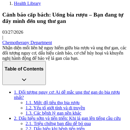
Health Library
Cảnh báo cấp bách: Uống bia rượu – Bạn đang tự
đẩy mình đến ung thư gan
03/27/2026
|
Chemotherapy Department
Nhận diện mối liên hệ nguy hiểm giữa bia rượu và ung thư gan, các
đối tượng nguy cơ, dấu hiệu cảnh báo, cơ chế hủy hoại và khuyến
nghị hành động để bảo vệ lá gan của bạn.
Table of Contents
1. Đối tượng nguy cơ: Ai dễ mắc ung thư gan do bia rượu
nhất?
1.1. Mức độ tiêu thụ bia rượu
1.2. Yếu tố giới tính và di truyền
1.3. Các bệnh lý gan nền khác
2. Dấu hiệu sớm và tiến triển: Khi lá gan lên tiếng cầu cứu
2.1. Triệu chứng ban đầu dễ bỏ qua
2.2. Dấu hiệu khi bệnh tiến triển