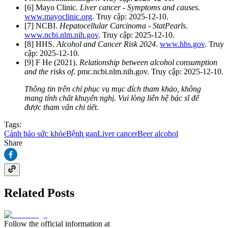
[6] Mayo Clinic.
Liver cancer - Symptoms and causes
.
www.mayoclinic.org
. Truy cập: 2025-12-10.
[7] NCBI.
Hepatocellular Carcinoma - StatPearls
.
www.ncbi.nlm.nih.gov
. Truy cập: 2025-12-10.
[8] HHS.
Alcohol and Cancer Risk 2024
.
www.hhs.gov
. Truy
cập: 2025-12-10.
[9] F He (2021).
Relationship between alcohol consumption
and the risks of
. pmc.ncbi.nlm.nih.gov. Truy cập: 2025-12-10.
Thông tin trên chỉ phục vụ mục đích tham khảo, không
mang tính chất khuyến nghị. Vui lòng liên hệ bác sĩ để
được tham vấn chi tiết.
Tags:
Cảnh báo sức khỏe
Bệnh gan
Liver cancer
Beer alcohol
Share
Related Posts
Follow the official information at