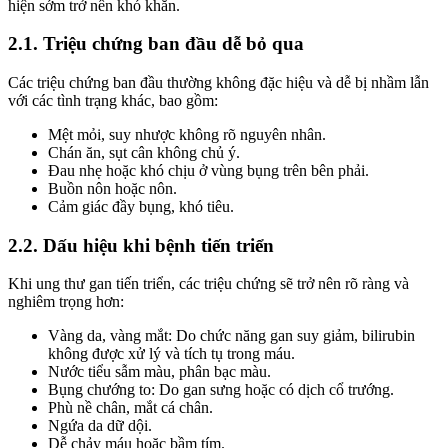
hiện sớm trở nên khó khăn.
2.1. Triệu chứng ban đầu dễ bỏ qua
Các triệu chứng ban đầu thường không đặc hiệu và dễ bị nhầm lẫn
với các tình trạng khác, bao gồm:
Mệt mỏi, suy nhược không rõ nguyên nhân.
Chán ăn, sụt cân không chủ ý.
Đau nhẹ hoặc khó chịu ở vùng bụng trên bên phải.
Buồn nôn hoặc nôn.
Cảm giác đầy bụng, khó tiêu.
2.2. Dấu hiệu khi bệnh tiến triển
Khi ung thư gan tiến triển, các triệu chứng sẽ trở nên rõ ràng và
nghiêm trọng hơn:
Vàng da, vàng mắt: Do chức năng gan suy giảm, bilirubin
không được xử lý và tích tụ trong máu.
Nước tiểu sẫm màu, phân bạc màu.
Bụng chướng to: Do gan sưng hoặc có dịch cổ trướng.
Phù nề chân, mắt cá chân.
Ngứa da dữ dội.
Dễ chảy máu hoặc bầm tím.