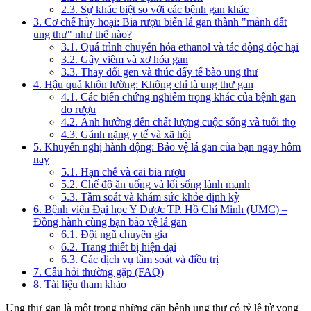
2.3. Sự khác biệt so với các bệnh gan khác
3. Cơ chế hủy hoại: Bia rượu biến lá gan thành "mảnh đất
ung thư" như thế nào?
3.1. Quá trình chuyển hóa ethanol và tác động độc hại
3.2. Gây viêm và xơ hóa gan
3.3. Thay đổi gen và thúc đẩy tế bào ung thư
4. Hậu quả khôn lường: Không chỉ là ung thư gan
4.1. Các biến chứng nghiêm trọng khác của bệnh gan
do rượu
4.2. Ảnh hưởng đến chất lượng cuộc sống và tuổi thọ
4.3. Gánh nặng y tế và xã hội
5. Khuyến nghị hành động: Bảo vệ lá gan của bạn ngay hôm
nay
5.1. Hạn chế và cai bia rượu
5.2. Chế độ ăn uống và lối sống lành mạnh
5.3. Tầm soát và khám sức khỏe định kỳ
6. Bệnh viện Đại học Y Dược TP. Hồ Chí Minh (UMC) –
Đồng hành cùng bạn bảo vệ lá gan
6.1. Đội ngũ chuyên gia
6.2. Trang thiết bị hiện đại
6.3. Các dịch vụ tầm soát và điều trị
7. Câu hỏi thường gặp (FAQ)
8. Tài liệu tham khảo
Ung thư gan là một trong những căn bệnh ung thư có tỷ lệ tử vong