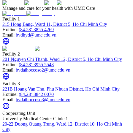
Manage and care for your health with UMC Care
Facility 1
215 Hong Bang, Ward 11, District 5, Ho Chi Minh City
Hotline:
(84.28) 3855 4269
Email:
bvdhyd@umc.edu.vn
Facility 2
201 Nguyen Chi Thanh, Ward 12, District 5, Ho Chi Minh City
Hotline:
(84.28) 3955 5548
Email:
bvdaihoccoso2@umc.edu.vn
Facility 3
221B Hoang Van Thu, Phu Nhuan District, Ho Chi Minh City
Hotline:
(84.28) 3842 0070
Email:
bvdaihoccoso3@umc.edu.vn
Cooperating Unit
University Medical Center Clinic 1
20-22 Duong Quang Trung, Ward 12, District 10, Ho Chi Minh
City