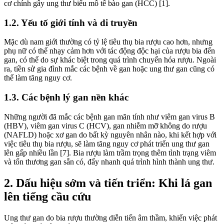
cơ chính gây ung thư biểu mô tế bào gan (HCC) [1].
1.2. Yếu tố giới tính và di truyền
Mặc dù nam giới thường có tỷ lệ tiêu thụ bia rượu cao hơn, nhưng
phụ nữ có thể nhạy cảm hơn với tác động độc hại của rượu bia đến
gan, có thể do sự khác biệt trong quá trình chuyển hóa rượu. Ngoài
ra, tiền sử gia đình mắc các bệnh về gan hoặc ung thư gan cũng có
thể làm tăng nguy cơ.
1.3. Các bệnh lý gan nền khác
Những người đã mắc các bệnh gan mãn tính như viêm gan virus B
(HBV), viêm gan virus C (HCV), gan nhiễm mỡ không do rượu
(NAFLD) hoặc xơ gan do bất kỳ nguyên nhân nào, khi kết hợp với
việc tiêu thụ bia rượu, sẽ làm tăng nguy cơ phát triển ung thư gan
lên gấp nhiều lần [7]. Bia rượu làm trầm trọng thêm tình trạng viêm
và tổn thương gan sẵn có, đẩy nhanh quá trình hình thành ung thư.
2. Dấu hiệu sớm và tiến triển: Khi lá gan
lên tiếng cầu cứu
Ung thư gan do bia rượu thường diễn tiến âm thầm, khiến việc phát