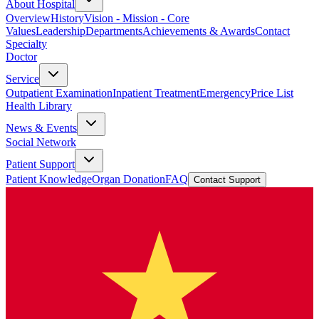
About Hospital
Overview
History
Vision - Mission - Core
Values
Leadership
Departments
Achievements & Awards
Contact
Specialty
Doctor
Service
Outpatient Examination
Inpatient Treatment
Emergency
Price List
Health Library
News & Events
Social Network
Patient Support
Patient Knowledge
Organ Donation
FAQ
Contact Support