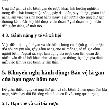
Ung thư gan và các bệnh gan do rượu khác ảnh hưởng nghiêm
trọng đến chất lượng cuộc sống, gây đau đớn, suy nhược, giảm khả
năng làm việc và sinh hoạt hàng ngày. Tiên lượng cho ung thư gan
thường kém, đặc biệt khi được chẩn đoán ở giai đoạn muộn, dẫn
đến giảm đáng kể tuổi thọ.
4.3. Gánh nặng y tế và xã hội
Việc điều trị ung thư gan và các biến chứng của bệnh gan do rượu
đòi hỏi chi phí lớn, gây gánh nặng cho hệ thống y tế và gia đình
người bệnh. Ngoài ra, việc lạm dụng bia rượu còn liên quan đến
nhiều vấn đề xã hội khác như tai nạn giao thông, bạo lực gia đình,
mất việc làm và các bệnh lý tâm thần.
5. Khuyến nghị hành động: Bảo vệ lá gan
của bạn ngay hôm nay
Để giảm thiểu nguy cơ ung thư gan và các bệnh lý liên quan đến bia
rượu, việc thay đổi lối sống và thói quen là vô cùng quan trọng.
5.1. Hạn chế và cai bia rượu