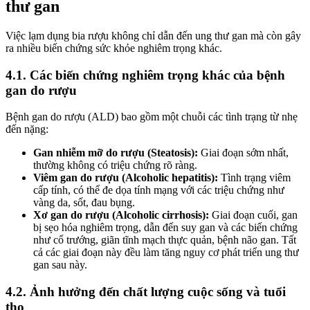
thư gan
Việc lạm dụng bia rượu không chỉ dẫn đến ung thư gan mà còn gây
ra nhiều biến chứng sức khỏe nghiêm trọng khác.
4.1. Các biến chứng nghiêm trọng khác của bệnh
gan do rượu
Bệnh gan do rượu (ALD) bao gồm một chuỗi các tình trạng từ nhẹ
đến nặng:
Gan nhiễm mỡ do rượu (Steatosis):
Giai đoạn sớm nhất,
thường không có triệu chứng rõ ràng.
Viêm gan do rượu (Alcoholic hepatitis):
Tình trạng viêm
cấp tính, có thể đe dọa tính mạng với các triệu chứng như
vàng da, sốt, đau bụng.
Xơ gan do rượu (Alcoholic cirrhosis):
Giai đoạn cuối, gan
bị sẹo hóa nghiêm trọng, dẫn đến suy gan và các biến chứng
như cổ trướng, giãn tĩnh mạch thực quản, bệnh não gan. Tất
cả các giai đoạn này đều làm tăng nguy cơ phát triển ung thư
gan sau này.
4.2. Ảnh hưởng đến chất lượng cuộc sống và tuổi
thọ