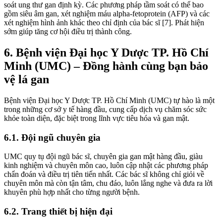
soát ung thư gan định kỳ. Các phương pháp tầm soát có thể bao
gồm siêu âm gan, xét nghiệm máu alpha-fetoprotein (AFP) và các
xét nghiệm hình ảnh khác theo chỉ định của bác sĩ [7]. Phát hiện
sớm giúp tăng cơ hội điều trị thành công.
6. Bệnh viện Đại học Y Dược TP. Hồ Chí
Minh (UMC) – Đồng hành cùng bạn bảo
vệ lá gan
Bệnh viện Đại học Y Dược TP. Hồ Chí Minh (UMC) tự hào là một
trong những cơ sở y tế hàng đầu, cung cấp dịch vụ chăm sóc sức
khỏe toàn diện, đặc biệt trong lĩnh vực tiêu hóa và gan mật.
6.1. Đội ngũ chuyên gia
UMC quy tụ đội ngũ bác sĩ, chuyên gia gan mật hàng đầu, giàu
kinh nghiệm và chuyên môn cao, luôn cập nhật các phương pháp
chẩn đoán và điều trị tiên tiến nhất. Các bác sĩ không chỉ giỏi về
chuyên môn mà còn tận tâm, chu đáo, luôn lắng nghe và đưa ra lời
khuyên phù hợp nhất cho từng người bệnh.
6.2. Trang thiết bị hiện đại