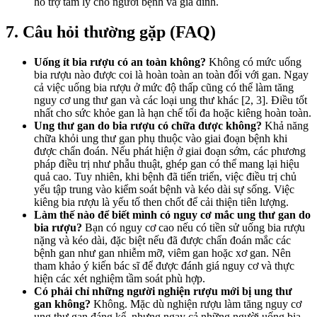
hỗ trợ tâm lý cho người bệnh và gia đình.
7. Câu hỏi thường gặp (FAQ)
Uống ít bia rượu có an toàn không?
Không có mức uống
bia rượu nào được coi là hoàn toàn an toàn đối với gan. Ngay
cả việc uống bia rượu ở mức độ thấp cũng có thể làm tăng
nguy cơ ung thư gan và các loại ung thư khác [2, 3]. Điều tốt
nhất cho sức khỏe gan là hạn chế tối đa hoặc kiêng hoàn toàn.
Ung thư gan do bia rượu có chữa được không?
Khả năng
chữa khỏi ung thư gan phụ thuộc vào giai đoạn bệnh khi
được chẩn đoán. Nếu phát hiện ở giai đoạn sớm, các phương
pháp điều trị như phẫu thuật, ghép gan có thể mang lại hiệu
quả cao. Tuy nhiên, khi bệnh đã tiến triển, việc điều trị chủ
yếu tập trung vào kiểm soát bệnh và kéo dài sự sống. Việc
kiêng bia rượu là yếu tố then chốt để cải thiện tiên lượng.
Làm thế nào để biết mình có nguy cơ mắc ung thư gan do
bia rượu?
Bạn có nguy cơ cao nếu có tiền sử uống bia rượu
nặng và kéo dài, đặc biệt nếu đã được chẩn đoán mắc các
bệnh gan như gan nhiễm mỡ, viêm gan hoặc xơ gan. Nên
tham khảo ý kiến bác sĩ để được đánh giá nguy cơ và thực
hiện các xét nghiệm tầm soát phù hợp.
Có phải chỉ những người nghiện rượu mới bị ung thư
gan không?
Không. Mặc dù nghiện rượu làm tăng nguy cơ
ung thư gan đáng kể, nhưng ngay cả những người uống bia