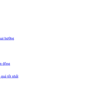
 sai hướng
ận động
quả tốt nhất