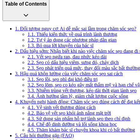
Table of Contents
1. Đối tượng nguy cơ: Ai dễ mắc sai lầm trong chăm sóc sẹo?
1.1. Thiếu kiến thức về quá trình lành thương
1.2. Tự ý áp dụng các phương pháp dân gian
1.3. Bỏ qua lời khuyên của bác sĩ
2. Dấu hiệu sớm: Nhận biết khi nào việc chăm sóc sẹo đang đi
2.1. Vết sẹo ngứa ran, đau nhức kéo dài
2.2. Sẹo có dấu hiệu viêm, sưng đỏ, chảy dịch
2.3. Sẹo phát triển quá mức, thay đổi màu sắc bất thường
3. Hậu quả khôn lường của việc chăm sóc sẹo sai cách
3.1. Sẹo lồi, sẹo phì đại khó điều trị
3.2. Sẹo lõm, sẹo co kéo gây mất thẩm mỹ và hạn chế v
3.3. Nhiễm trùng vết thương, kéo dài thời gian lành sẹo
3.4. Ảnh hưởng tâm lý, giảm chất lượng cuộc sống
4. Khuyến nghị hành động: Chăm sóc sẹo đúng cách để đạt kết 
4.1. Vệ sinh vết thương đúng cách
4.2. Bảo vệ vết sẹo khỏi ánh nắng mặt trời
4.3. Sử dụng sản phẩm hỗ trợ lành sẹo theo chỉ định
4.4. Chế độ dinh dưỡng và lối sống khoa học
4.5. Thăm khám bác sĩ chuyên khoa khi có bất thường
5. Câu hỏi thường gặp (FAQ)