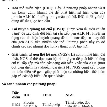
Hóa mô miễn dịch (IHC):
Đây là phương pháp nhanh và ít
tốn kém, dùng kháng thể để phát hiện sự hiện diện của
protein ALK bất thường trong mẫu mô [4]. IHC thường được
dùng để sàng lọc ban đầu.
Lai huỳnh quang tại chỗ (FISH):
Được xem là "tiêu chuẩn
vàng" để xác định đột biến tái sắp xếp gen ALK [4]. FISH sử
dụng các tín hiệu huỳnh quang để nhìn trực tiếp sự thay đổi
của gen ALK trên nhiễm sắc thể. Phương pháp này có độ
chính xác cao nhưng đòi hỏi kỹ thuật phức tạp hơn.
Giải trình tự gen thế hệ mới (NGS):
Là công nghệ hiện đại
nhất, NGS có thể đọc toàn bộ trình tự gen để phát hiện không
chỉ tái sắp xếp mà còn các dạng đột biến khác của ALK (như
đột biến điểm hay khuếch đại gen) [4]. NGS cung cấp thông
tin toàn diện về gen, giúp phát hiện cả những biến thể hiếm
gặp và các đột biến liên quan khác.
So sánh nhanh các phương pháp:
Đặc
IHC
FISH
NGS
điểm
Protein
Tái sắp xếp, đột
Phát
Tái sắp xếp
ALK bất
biến điểm, khuếch