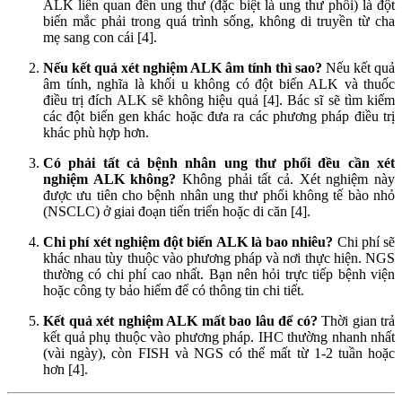
ALK liên quan đến ung thư (đặc biệt là ung thư phổi) là đột
biến mắc phải trong quá trình sống, không di truyền từ cha
mẹ sang con cái [4].
Nếu kết quả xét nghiệm ALK âm tính thì sao?
Nếu kết quả
âm tính, nghĩa là khối u không có đột biến ALK và thuốc
điều trị đích ALK sẽ không hiệu quả [4]. Bác sĩ sẽ tìm kiếm
các đột biến gen khác hoặc đưa ra các phương pháp điều trị
khác phù hợp hơn.
Có phải tất cả bệnh nhân ung thư phổi đều cần xét
nghiệm ALK không?
Không phải tất cả. Xét nghiệm này
được ưu tiên cho bệnh nhân ung thư phổi không tế bào nhỏ
(NSCLC) ở giai đoạn tiến triển hoặc di căn [4].
Chi phí xét nghiệm đột biến ALK là bao nhiêu?
Chi phí sẽ
khác nhau tùy thuộc vào phương pháp và nơi thực hiện. NGS
thường có chi phí cao nhất. Bạn nên hỏi trực tiếp bệnh viện
hoặc công ty bảo hiểm để có thông tin chi tiết.
Kết quả xét nghiệm ALK mất bao lâu để có?
Thời gian trả
kết quả phụ thuộc vào phương pháp. IHC thường nhanh nhất
(vài ngày), còn FISH và NGS có thể mất từ 1-2 tuần hoặc
hơn [4].