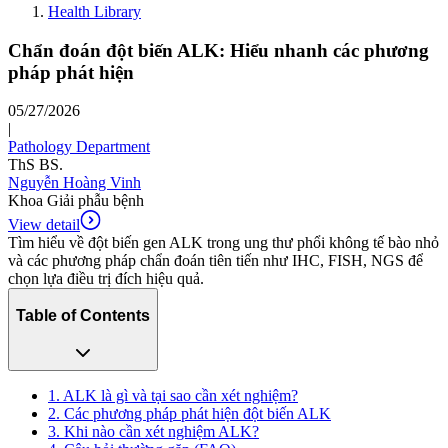
Health Library
Chẩn đoán đột biến ALK: Hiểu nhanh các phương
pháp phát hiện
05/27/2026
|
Pathology Department
ThS BS.
Nguyễn Hoàng Vinh
Khoa Giải phẫu bệnh
View detail
Tìm hiểu về đột biến gen ALK trong ung thư phổi không tế bào nhỏ
và các phương pháp chẩn đoán tiên tiến như IHC, FISH, NGS để
chọn lựa điều trị đích hiệu quả.
Table of Contents
1. ALK là gì và tại sao cần xét nghiệm?
2. Các phương pháp phát hiện đột biến ALK
3. Khi nào cần xét nghiệm ALK?