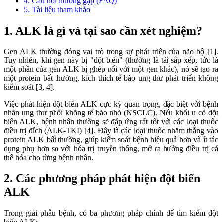
4. Câu hỏi thường gặp (FAQ)
5. Tài liệu tham khảo
1. ALK là gì và tại sao cần xét nghiệm?
Gen ALK thường đóng vai trò trong sự phát triển của não bộ [1].
Tuy nhiên, khi gen này bị "đột biến" (thường là tái sắp xếp, tức là
một phần của gen ALK bị ghép nối với một gen khác), nó sẽ tạo ra
một protein bất thường, kích thích tế bào ung thư phát triển không
kiểm soát [3, 4].
Việc phát hiện đột biến ALK cực kỳ quan trọng, đặc biệt với bệnh
nhân ung thư phổi không tế bào nhỏ (NSCLC). Nếu khối u có đột
biến ALK, bệnh nhân thường sẽ đáp ứng rất tốt với các loại thuốc
điều trị đích (ALK-TKI) [4]. Đây là các loại thuốc nhắm thẳng vào
protein ALK bất thường, giúp kiểm soát bệnh hiệu quả hơn và ít tác
dụng phụ hơn so với hóa trị truyền thống, mở ra hướng điều trị cá
thể hóa cho từng bệnh nhân.
2. Các phương pháp phát hiện đột biến
ALK
Trong giải phẫu bệnh, có ba phương pháp chính để tìm kiếm đột
biến ALK: