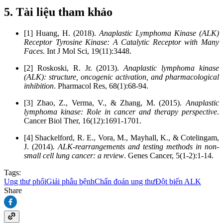
5. Tài liệu tham khảo
[1] Huang, H. (2018).
Anaplastic Lymphoma Kinase (ALK)
Receptor Tyrosine Kinase: A Catalytic Receptor with Many
Faces
. Int J Mol Sci, 19(11):3448.
[2] Roskoski, R. Jr. (2013).
Anaplastic lymphoma kinase
(ALK): structure, oncogenic activation, and pharmacological
inhibition
. Pharmacol Res, 68(1):68-94.
[3] Zhao, Z., Verma, V., & Zhang, M. (2015).
Anaplastic
lymphoma kinase: Role in cancer and therapy perspective
.
Cancer Biol Ther, 16(12):1691-1701.
[4] Shackelford, R. E., Vora, M., Mayhall, K., & Cotelingam,
J. (2014).
ALK-rearrangements and testing methods in non-
small cell lung cancer: a review
. Genes Cancer, 5(1-2):1-14.
Tags:
Ung thư phổi
Giải phẫu bệnh
Chẩn đoán ung thư
Đột biến ALK
Share