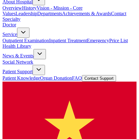
About Hospital
Overview
History
Vision - Mission - Core
Values
Leadership
Departments
Achievements & Awards
Contact
Specialty
Doctor
Service
Outpatient Examination
Inpatient Treatment
Emergency
Price List
Health Library
News & Events
Social Network
Patient Support
Patient Knowledge
Organ Donation
FAQ
Contact Support