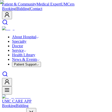
Patient & Community
Medical Expert
UMCers
Booking
|
Bidding
|
Contact
About Hospital
Specialty
Doctor
Service
Health Library
News & Events
Patient Support
UMC CARE APP
Booking
Bidding