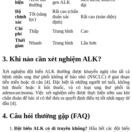
hiện
gen ALK
thường
đại
Độ
Rất cao (chẩn
Tốt (sàng
chính
đoán xác
Rất cao (toàn diện)
lọc)
xác
định)
Chi
Thấp
Trung bình
Cao
phí
Thời
Nhanh
Trung bình
Lâu hơn
gian
3. Khi nào cần xét nghiệm ALK?
Xét nghiệm đột biến ALK thường được khuyến nghị cho tất cả
bệnh nhân ung thư phổi không tế bào nhỏ (NSCLC) ở giai đoạn
tiến triển hoặc di căn [4]. Đặc biệt là những người trẻ tuổi, không
hút thuốc hoặc ít hút thuốc, và có loại ung thư phổi là
adenocarcinoma. Việc xét nghiệm nên được thực hiện sớm sau khi
chẩn đoán để bác sĩ có thể đưa ra quyết định điều trị tốt nhất ngay từ
đầu [4].
4. Câu hỏi thường gặp (FAQ)
Đột biến ALK có di truyền không?
Hầu hết các đột biến