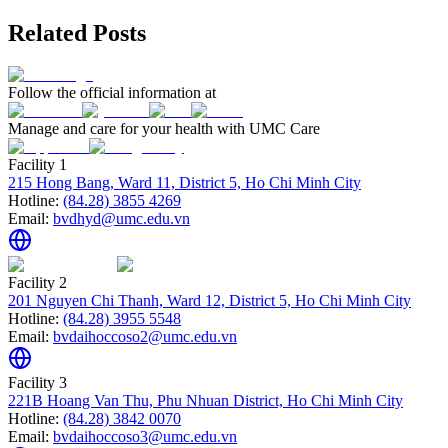
Related Posts
Follow the official information at
Manage and care for your health with UMC Care
Facility 1
215 Hong Bang, Ward 11, District 5, Ho Chi Minh City
Hotline:
(84.28) 3855 4269
Email:
bvdhyd@umc.edu.vn
Facility 2
201 Nguyen Chi Thanh, Ward 12, District 5, Ho Chi Minh City
Hotline:
(84.28) 3955 5548
Email:
bvdaihoccoso2@umc.edu.vn
Facility 3
221B Hoang Van Thu, Phu Nhuan District, Ho Chi Minh City
Hotline:
(84.28) 3842 0070
Email:
bvdaihoccoso3@umc.edu.vn