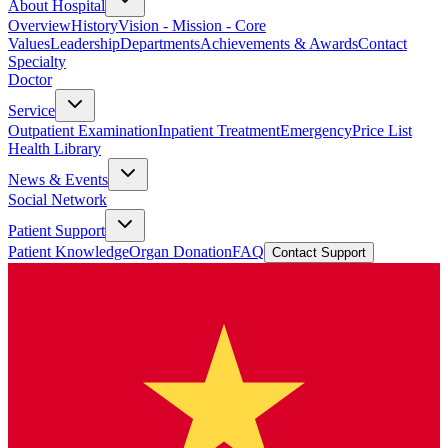
About Hospital
Overview
History
Vision - Mission - Core
Values
Leadership
Departments
Achievements & Awards
Contact
Specialty
Doctor
Service
Outpatient Examination
Inpatient Treatment
Emergency
Price List
Health Library
News & Events
Social Network
Patient Support
Patient Knowledge
Organ Donation
FAQ
Contact Support