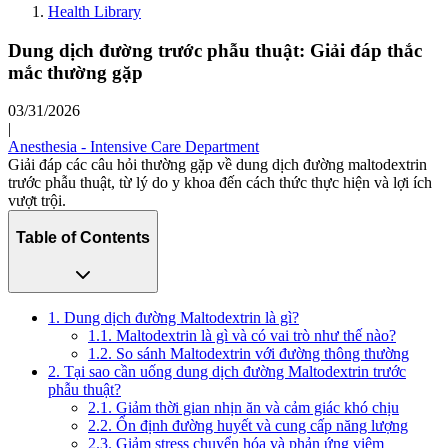
Health Library
Dung dịch đường trước phẫu thuật: Giải đáp thắc
mắc thường gặp
03/31/2026
|
Anesthesia - Intensive Care Department
Giải đáp các câu hỏi thường gặp về dung dịch đường maltodextrin
trước phẫu thuật, từ lý do y khoa đến cách thức thực hiện và lợi ích
vượt trội.
Table of Contents
1. Dung dịch đường Maltodextrin là gì?
1.1. Maltodextrin là gì và có vai trò như thế nào?
1.2. So sánh Maltodextrin với đường thông thường
2. Tại sao cần uống dung dịch đường Maltodextrin trước
phẫu thuật?
2.1. Giảm thời gian nhịn ăn và cảm giác khó chịu
2.2. Ổn định đường huyết và cung cấp năng lượng
2.3. Giảm stress chuyển hóa và phản ứng viêm