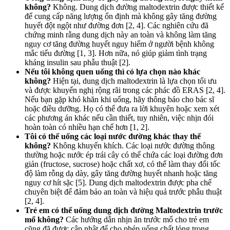
không?
Không. Dung dịch đường maltodextrin được thiết kế
để cung cấp năng lượng ổn định mà không gây tăng đường
huyết đột ngột như đường đơn [2, 4]. Các nghiên cứu đã
chứng minh rằng dung dịch này an toàn và không làm tăng
nguy cơ tăng đường huyết nguy hiểm ở người bệnh không
mắc tiểu đường [1, 3]. Hơn nữa, nó giúp giảm tình trạng
kháng insulin sau phẫu thuật [2].
Nếu tôi không quen uống thì có lựa chọn nào khác
không?
Hiện tại, dung dịch maltodextrin là lựa chọn tối ưu
và được khuyến nghị rộng rãi trong các phác đồ ERAS [2, 4].
Nếu bạn gặp khó khăn khi uống, hãy thông báo cho bác sĩ
hoặc điều dưỡng. Họ có thể đưa ra lời khuyên hoặc xem xét
các phương án khác nếu cần thiết, tuy nhiên, việc nhịn đói
hoàn toàn có nhiều hạn chế hơn [1, 2].
Tôi có thể uống các loại nước đường khác thay thế
không?
Không khuyến khích. Các loại nước đường thông
thường hoặc nước ép trái cây có thể chứa các loại đường đơn
giản (fructose, sucrose) hoặc chất xơ, có thể làm thay đổi tốc
độ làm rỗng dạ dày, gây tăng đường huyết nhanh hoặc tăng
nguy cơ hít sặc [5]. Dung dịch maltodextrin được pha chế
chuyên biệt để đảm bảo an toàn và hiệu quả trước phẫu thuật
[2, 4].
Trẻ em có thể uống dung dịch đường Maltodextrin trước
mổ không?
Các hướng dẫn nhịn ăn trước mổ cho trẻ em
cũng đã được cập nhật để cho phép uống chất lỏng trong