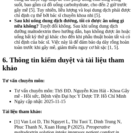
suốt, bao gồm cả đồ uống carbohydrate, cho đến 2 giờ trước
gây mê [5]. Tuy nhiên, liều lượng và loại dung dịch phải được
chỉ định cụ thể bởi bác sĩ chuyên khoa nhi [5].
Sau khi uống dung dịch đường, tôi có được ăn uống gì
nữa không?
Tuyệt đối không. Sau khi uống dung dịch
đường maltodextrin theo hướng dẫn, bạn không được ăn hoặc
uống bất kỳ thứ gì khác cho đến khi phẫu thuật hoàn tất và có
chỉ định của bác sĩ. Việc này là để đảm bảo dạ dày rỗng hoàn
toàn trước khi gây mê, giảm thiểu nguy cơ hít sặc [1, 5].
6. Thông tin kiểm duyệt và tài liệu tham
khảo
Tư vấn chuyên môn:
Tư vấn chuyên môn: ThS ĐD. Nguyễn Kim Hải - Khoa Gây
mê - Hồi sức, Bệnh viện Đại học Y Dược TP. Hồ Chí Minh
Ngày cập nhật: 2025-11-15
Tài liệu tham khảo:
[1] Van Loi D, Thi Nguyet L, Thi Tuoi T, Dinh Trung N,
Phuc Thanh N, Xuan Hung P (2025).
Preoperative
maltodextrin solution intake improves patient comfort in