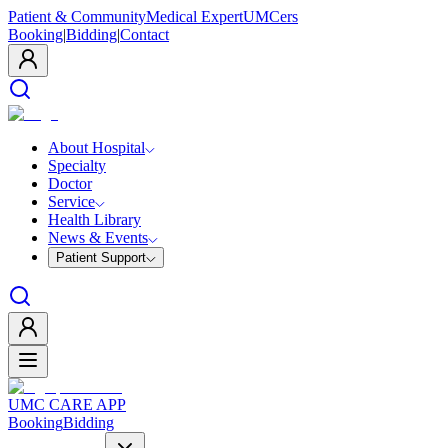
Patient & Community
Medical Expert
UMCers
Booking
|
Bidding
|
Contact
About Hospital
Specialty
Doctor
Service
Health Library
News & Events
Patient Support
UMC CARE APP
Booking
Bidding