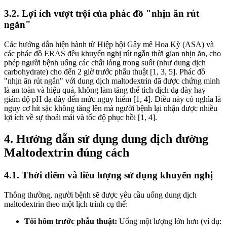
3.2. Lợi ích vượt trội của phác đồ "nhịn ăn rút
ngắn"
Các hướng dẫn hiện hành từ Hiệp hội Gây mê Hoa Kỳ (ASA) và
các phác đồ ERAS đều khuyến nghị rút ngắn thời gian nhịn ăn, cho
phép người bệnh uống các chất lỏng trong suốt (như dung dịch
carbohydrate) cho đến 2 giờ trước phẫu thuật [1, 3, 5]. Phác đồ
"nhịn ăn rút ngắn" với dung dịch maltodextrin đã được chứng minh
là an toàn và hiệu quả, không làm tăng thể tích dịch dạ dày hay
giảm độ pH dạ dày đến mức nguy hiểm [1, 4]. Điều này có nghĩa là
nguy cơ hít sặc không tăng lên mà người bệnh lại nhận được nhiều
lợi ích về sự thoải mái và tốc độ phục hồi [1, 4].
4. Hướng dẫn sử dụng dung dịch đường
Maltodextrin đúng cách
4.1. Thời điểm và liều lượng sử dụng khuyến nghị
Thông thường, người bệnh sẽ được yêu cầu uống dung dịch
maltodextrin theo một lịch trình cụ thể:
Tối hôm trước phẫu thuật:
Uống một lượng lớn hơn (ví dụ: