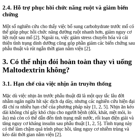
2.4. Hỗ trợ phục hồi chức năng ruột và giảm biến
chứng
Một số nghiên cứu cho thấy việc bổ sung carbohydrate trước mổ có
thể giúp phục hồi chức năng đường ruột nhanh hơn, giảm nguy cơ
liệt ruột sau mổ [2]. Ngoài ra, việc giảm stress chuyển hóa và cải
thiện tình trạng dinh dưỡng cũng góp phần giảm các biến chứng sau
phẫu thuật và rút ngắn thời gian nằm viện [2].
3. Có thể nhịn đói hoàn toàn thay vì uống
Maltodextrin không?
3.1. Hạn chế của việc nhịn ăn truyền thống
Mặc dù việc nhịn ăn trước phẫu thuật đã là một quy tắc lâu đời
nhằm ngăn ngừa hít sặc dịch dạ dày, nhưng các nghiên cứu hiện đại
đã chỉ ra nhiều hạn chế của phương pháp này [1, 2, 5]. Nhịn ăn kéo
dài không chỉ gây khó chịu cho người bệnh (đói, khát, mệt mỏi, lo
âu) mà còn có thể dẫn đến tình trạng mất nước, rối loạn điện giải và
tăng nguy cơ kháng insulin sau phẫu thuật [1, 2, 5]. Tình trạng này
có thể làm chậm quá trình phục hồi, tăng nguy cơ nhiễm trùng và
kéo dài thời gian nằm viện [2].