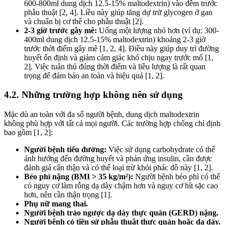
600-800ml dung dịch 12.5-15% maltodextrin) vào đêm trước
phẫu thuật [2, 4]. Liều này giúp tăng dự trữ glycogen ở gan
và chuẩn bị cơ thể cho phẫu thuật [2].
2-3 giờ trước gây mê:
Uống một lượng nhỏ hơn (ví dụ: 300-
400ml dung dịch 12.5-15% maltodextrin) khoảng 2-3 giờ
trước thời điểm gây mê [1, 2, 4]. Điều này giúp duy trì đường
huyết ổn định và giảm cảm giác khó chịu ngay trước mổ [1,
2]. Việc tuân thủ đúng thời điểm và liều lượng là rất quan
trọng để đảm bảo an toàn và hiệu quả [1, 2].
4.2. Những trường hợp không nên sử dụng
Mặc dù an toàn với đa số người bệnh, dung dịch maltodextrin
không phù hợp với tất cả mọi người. Các trường hợp chống chỉ định
bao gồm [1, 2]:
Người bệnh tiểu đường:
Việc sử dụng carbohydrate có thể
ảnh hưởng đến đường huyết và phản ứng insulin, cần được
đánh giá cẩn thận và có thể loại trừ khỏi phác đồ này [1, 2].
Béo phì nặng (BMI > 35 kg/m²):
Người bệnh béo phì có thể
có nguy cơ làm rỗng dạ dày chậm hơn và nguy cơ hít sặc cao
hơn, nên cần thận trọng [1].
Phụ nữ mang thai.
Người bệnh trào ngược dạ dày thực quản (GERD) nặng.
Người bệnh có tiền sử phẫu thuật thực quản hoặc dạ dày.