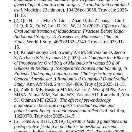
gynecological laparoscopic surgery: A randomized controlled
trial
. Medicine (Baltimore), 104(26):e43056. Truy cập: 2025-
11-15.
[2] Qin H, Ji J, Miao Y, Liu T, Zhao D, Jia Z, Jiang J, Liu J,
Li Q, Ji X, Fu W, Lou D, Xia W, Li N (2022).
Efficacy of the
Oral Administration of Maltodextrin Fructose Before Major
Abdominal Surgery: A Prospective, Multicenter Clinical
Study
. World J Surg, 46(9):2132–2140. Truy cập: 2025-11-
15.
[3] Kumararadhya GB, Swamy AHM, Shivaramu D, Jacob
S, Archana KN, Vyshnavi S (2025).
To Compare the Efficacy
of Preoperative Oral 50 g of Maltodextrin versus 50 g of
Glucose in Reducing Postoperative Nausea and Vomiting, in
Patients Undergoing Laparoscopic Cholecystectomy under
General Anesthesia: A Randomized Controlled Double-blind
Study
. Ann Afr Med, 24(4):864–869. Truy cập: 2025-11-15.
[4] Zulkifli MF, Hashim MNM, Zahari Z, Wong MPK, Aziz
SHSA, Yahya MM, Zainira WZ, Zakaria AD, Ramely R, Yen
SJ, Othman MF (2023).
The effect of pre-endoscopy
maltodextrin beverage on gastric residual volume and
patient’s well-being: a randomised controlled trial
. Sci Rep,
13:20078. Truy cập: 2025-11-15.
[5] Toms AS, Rai E (2019).
Operative fasting guidelines and
postoperative feeding in paediatric anaesthesia-current
concepts
. Indian J Anaesth, 63(9):707–712. Truy cập: 2025-