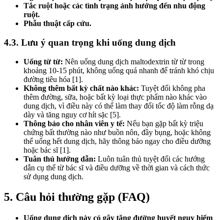
Tắc ruột hoặc các tình trạng ảnh hưởng đến nhu động
ruột.
Phẫu thuật cấp cứu.
4.3. Lưu ý quan trọng khi uống dung dịch
Uống từ từ:
Nên uống dung dịch maltodextrin từ từ trong
khoảng 10-15 phút, không uống quá nhanh để tránh khó chịu
đường tiêu hóa [1].
Không thêm bất kỳ chất nào khác:
Tuyệt đối không pha
thêm đường, sữa, hoặc bất kỳ loại thực phẩm nào khác vào
dung dịch, vì điều này có thể làm thay đổi tốc độ làm rỗng dạ
dày và tăng nguy cơ hít sặc [5].
Thông báo cho nhân viên y tế:
Nếu bạn gặp bất kỳ triệu
chứng bất thường nào như buồn nôn, đầy bụng, hoặc không
thể uống hết dung dịch, hãy thông báo ngay cho điều dưỡng
hoặc bác sĩ [1].
Tuân thủ hướng dẫn:
Luôn tuân thủ tuyệt đối các hướng
dẫn cụ thể từ bác sĩ và điều dưỡng về thời gian và cách thức
sử dụng dung dịch.
5. Câu hỏi thường gặp (FAQ)
Uống dung dịch này có gây tăng đường huyết nguy hiểm