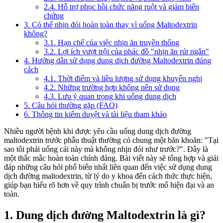
2.4. Hỗ trợ phục hồi chức năng ruột và giảm biến
chứng
3. Có thể nhịn đói hoàn toàn thay vì uống Maltodextrin
không?
3.1. Hạn chế của việc nhịn ăn truyền thống
3.2. Lợi ích vượt trội của phác đồ "nhịn ăn rút ngắn"
4. Hướng dẫn sử dụng dung dịch đường Maltodextrin đúng
cách
4.1. Thời điểm và liều lượng sử dụng khuyến nghị
4.2. Những trường hợp không nên sử dụng
4.3. Lưu ý quan trọng khi uống dung dịch
5. Câu hỏi thường gặp (FAQ)
6. Thông tin kiểm duyệt và tài liệu tham khảo
Nhiều người bệnh khi được yêu cầu uống dung dịch đường
maltodextrin trước phẫu thuật thường có chung một băn khoăn: "Tại
sao tôi phải uống cái này mà không nhịn đói như trước?". Đây là
một thắc mắc hoàn toàn chính đáng. Bài viết này sẽ tổng hợp và giải
đáp những câu hỏi phổ biến nhất liên quan đến việc sử dụng dung
dịch đường maltodextrin, từ lý do y khoa đến cách thức thực hiện,
giúp bạn hiểu rõ hơn về quy trình chuẩn bị trước mổ hiện đại và an
toàn.
1. Dung dịch đường Maltodextrin là gì?