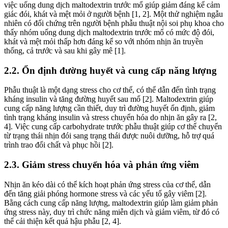
việc uống dung dịch maltodextrin trước mổ giúp giảm đáng kể cảm
giác đói, khát và mệt mỏi ở người bệnh [1, 2]. Một thử nghiệm ngẫu
nhiên có đối chứng trên người bệnh phẫu thuật nội soi phụ khoa cho
thấy nhóm uống dung dịch maltodextrin trước mổ có mức độ đói,
khát và mệt mỏi thấp hơn đáng kể so với nhóm nhịn ăn truyền
thống, cả trước và sau khi gây mê [1].
2.2. Ổn định đường huyết và cung cấp năng lượng
Phẫu thuật là một dạng stress cho cơ thể, có thể dẫn đến tình trạng
kháng insulin và tăng đường huyết sau mổ [2]. Maltodextrin giúp
cung cấp năng lượng cần thiết, duy trì đường huyết ổn định, giảm
tình trạng kháng insulin và stress chuyển hóa do nhịn ăn gây ra [2,
4]. Việc cung cấp carbohydrate trước phẫu thuật giúp cơ thể chuyển
từ trạng thái nhịn đói sang trạng thái được nuôi dưỡng, hỗ trợ quá
trình trao đổi chất và phục hồi [2].
2.3. Giảm stress chuyển hóa và phản ứng viêm
Nhịn ăn kéo dài có thể kích hoạt phản ứng stress của cơ thể, dẫn
đến tăng giải phóng hormone stress và các yếu tố gây viêm [2].
Bằng cách cung cấp năng lượng, maltodextrin giúp làm giảm phản
ứng stress này, duy trì chức năng miễn dịch và giảm viêm, từ đó có
thể cải thiện kết quả hậu phẫu [2, 4].