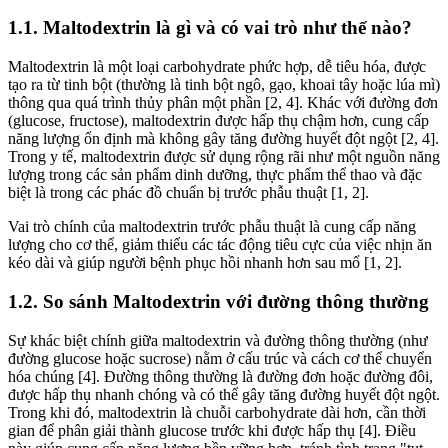
1.1. Maltodextrin là gì và có vai trò như thế nào?
Maltodextrin là một loại carbohydrate phức hợp, dễ tiêu hóa, được
tạo ra từ tinh bột (thường là tinh bột ngô, gạo, khoai tây hoặc lúa mì)
thông qua quá trình thủy phân một phần [2, 4]. Khác với đường đơn
(glucose, fructose), maltodextrin được hấp thụ chậm hơn, cung cấp
năng lượng ổn định mà không gây tăng đường huyết đột ngột [2, 4].
Trong y tế, maltodextrin được sử dụng rộng rãi như một nguồn năng
lượng trong các sản phẩm dinh dưỡng, thực phẩm thể thao và đặc
biệt là trong các phác đồ chuẩn bị trước phẫu thuật [1, 2].
Vai trò chính của maltodextrin trước phẫu thuật là cung cấp năng
lượng cho cơ thể, giảm thiểu các tác động tiêu cực của việc nhịn ăn
kéo dài và giúp người bệnh phục hồi nhanh hơn sau mổ [1, 2].
1.2. So sánh Maltodextrin với đường thông thường
Sự khác biệt chính giữa maltodextrin và đường thông thường (như
đường glucose hoặc sucrose) nằm ở cấu trúc và cách cơ thể chuyển
hóa chúng [4]. Đường thông thường là đường đơn hoặc đường đôi,
được hấp thụ nhanh chóng và có thể gây tăng đường huyết đột ngột.
Trong khi đó, maltodextrin là chuỗi carbohydrate dài hơn, cần thời
gian để phân giải thành glucose trước khi được hấp thụ [4]. Điều