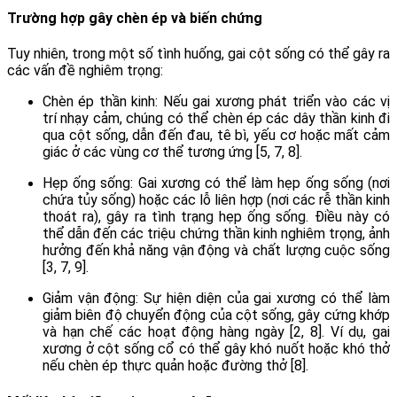
Trường hợp gây chèn ép và biến chứng
Tuy nhiên, trong một số tình huống, gai cột sống có thể gây ra
các vấn đề nghiêm trọng:
Chèn ép thần kinh: Nếu gai xương phát triển vào các vị
trí nhạy cảm, chúng có thể chèn ép các dây thần kinh đi
qua cột sống, dẫn đến đau, tê bì, yếu cơ hoặc mất cảm
giác ở các vùng cơ thể tương ứng [5, 7, 8].
Hẹp ống sống: Gai xương có thể làm hẹp ống sống (nơi
chứa tủy sống) hoặc các lỗ liên hợp (nơi các rễ thần kinh
thoát ra), gây ra tình trạng hẹp ống sống. Điều này có
thể dẫn đến các triệu chứng thần kinh nghiêm trọng, ảnh
hưởng đến khả năng vận động và chất lượng cuộc sống
[3, 7, 9].
Giảm vận động: Sự hiện diện của gai xương có thể làm
giảm biên độ chuyển động của cột sống, gây cứng khớp
và hạn chế các hoạt động hàng ngày [2, 8]. Ví dụ, gai
xương ở cột sống cổ có thể gây khó nuốt hoặc khó thở
nếu chèn ép thực quản hoặc đường thở [8].