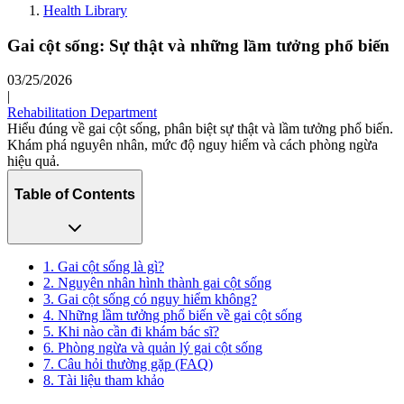
Health Library
Gai cột sống: Sự thật và những lầm tưởng phổ biến
03/25/2026
|
Rehabilitation Department
Hiểu đúng về gai cột sống, phân biệt sự thật và lầm tưởng phổ biến.
Khám phá nguyên nhân, mức độ nguy hiểm và cách phòng ngừa
hiệu quả.
Table of Contents
1. Gai cột sống là gì?
2. Nguyên nhân hình thành gai cột sống
3. Gai cột sống có nguy hiểm không?
4. Những lầm tưởng phổ biến về gai cột sống
5. Khi nào cần đi khám bác sĩ?
6. Phòng ngừa và quản lý gai cột sống
7. Câu hỏi thường gặp (FAQ)
8. Tài liệu tham khảo