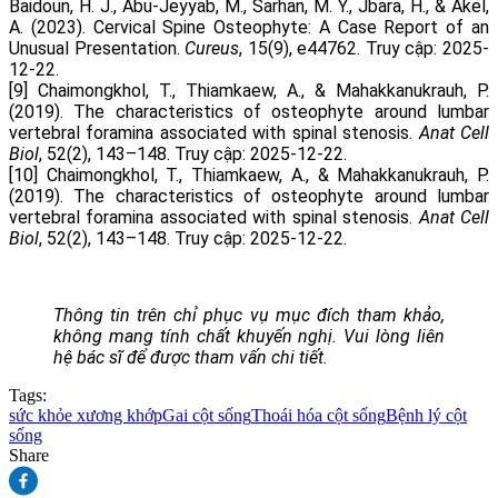
Baidoun, H. J., Abu-Jeyyab, M., Sarhan, M. Y., Jbara, H., & Akel,
A. (2023). Cervical Spine Osteophyte: A Case Report of an
Unusual Presentation.
Cureus
, 15(9), e44762. Truy cập: 2025-
12-22.
[9] Chaimongkhol, T., Thiamkaew, A., & Mahakkanukrauh, P.
(2019). The characteristics of osteophyte around lumbar
vertebral foramina associated with spinal stenosis.
Anat Cell
Biol
, 52(2), 143–148. Truy cập: 2025-12-22.
[10] Chaimongkhol, T., Thiamkaew, A., & Mahakkanukrauh, P.
(2019). The characteristics of osteophyte around lumbar
vertebral foramina associated with spinal stenosis.
Anat Cell
Biol
, 52(2), 143–148. Truy cập: 2025-12-22.
Thông tin trên chỉ phục vụ mục đích tham khảo,
không mang tính chất khuyến nghị. Vui lòng liên
hệ bác sĩ để được tham vấn chi tiết.
Tags:
sức khỏe xương khớp
Gai cột sống
Thoái hóa cột sống
Bệnh lý cột
sống
Share