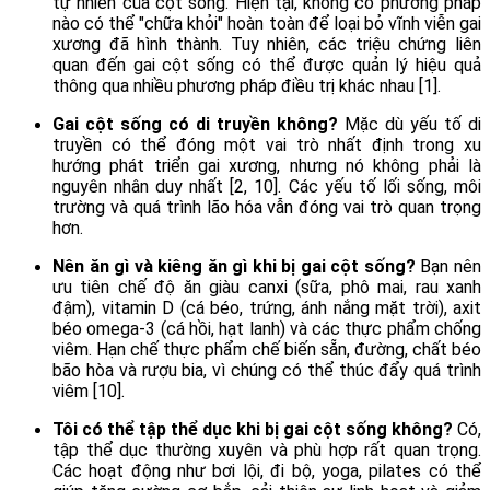
tự nhiên của cột sống. Hiện tại, không có phương pháp
nào có thể "chữa khỏi" hoàn toàn để loại bỏ vĩnh viễn gai
xương đã hình thành. Tuy nhiên, các triệu chứng liên
quan đến gai cột sống có thể được quản lý hiệu quả
thông qua nhiều phương pháp điều trị khác nhau [1].
Gai cột sống có di truyền không?
Mặc dù yếu tố di
truyền có thể đóng một vai trò nhất định trong xu
hướng phát triển gai xương, nhưng nó không phải là
nguyên nhân duy nhất [2, 10]. Các yếu tố lối sống, môi
trường và quá trình lão hóa vẫn đóng vai trò quan trọng
hơn.
Nên ăn gì và kiêng ăn gì khi bị gai cột sống?
Bạn nên
ưu tiên chế độ ăn giàu canxi (sữa, phô mai, rau xanh
đậm), vitamin D (cá béo, trứng, ánh nắng mặt trời), axit
béo omega-3 (cá hồi, hạt lanh) và các thực phẩm chống
viêm. Hạn chế thực phẩm chế biến sẵn, đường, chất béo
bão hòa và rượu bia, vì chúng có thể thúc đẩy quá trình
viêm [10].
Tôi có thể tập thể dục khi bị gai cột sống không?
Có,
tập thể dục thường xuyên và phù hợp rất quan trọng.
Các hoạt động như bơi lội, đi bộ, yoga, pilates có thể