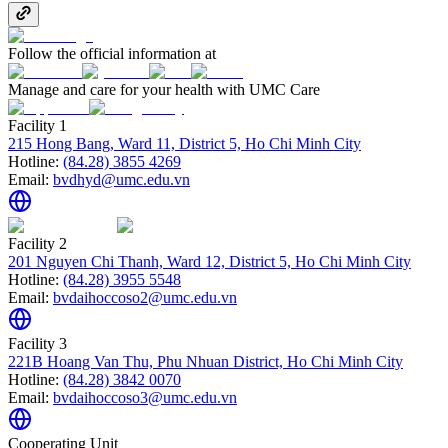
Follow the official information at
Manage and care for your health with UMC Care
Facility 1
215 Hong Bang, Ward 11, District 5, Ho Chi Minh City
Hotline:
(84.28) 3855 4269
Email:
bvdhyd@umc.edu.vn
Facility 2
201 Nguyen Chi Thanh, Ward 12, District 5, Ho Chi Minh City
Hotline:
(84.28) 3955 5548
Email:
bvdaihoccoso2@umc.edu.vn
Facility 3
221B Hoang Van Thu, Phu Nhuan District, Ho Chi Minh City
Hotline:
(84.28) 3842 0070
Email:
bvdaihoccoso3@umc.edu.vn
Cooperating Unit