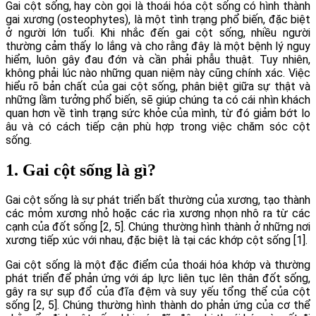
Gai cột sống, hay còn gọi là thoái hóa cột sống có hình thành
gai xương (osteophytes), là một tình trạng phổ biến, đặc biệt
ở người lớn tuổi. Khi nhắc đến gai cột sống, nhiều người
thường cảm thấy lo lắng và cho rằng đây là một bệnh lý nguy
hiểm, luôn gây đau đớn và cần phải phẫu thuật. Tuy nhiên,
không phải lúc nào những quan niệm này cũng chính xác. Việc
hiểu rõ bản chất của gai cột sống, phân biệt giữa sự thật và
những lầm tưởng phổ biến, sẽ giúp chúng ta có cái nhìn khách
quan hơn về tình trạng sức khỏe của mình, từ đó giảm bớt lo
âu và có cách tiếp cận phù hợp trong việc chăm sóc cột
sống.
1. Gai cột sống là gì?
Gai cột sống là sự phát triển bất thường của xương, tạo thành
các mỏm xương nhỏ hoặc các rìa xương nhọn nhô ra từ các
cạnh của đốt sống [2, 5]. Chúng thường hình thành ở những nơi
xương tiếp xúc với nhau, đặc biệt là tại các khớp cột sống [1].
Gai cột sống là một đặc điểm của thoái hóa khớp và thường
phát triển để phản ứng với áp lực liên tục lên thân đốt sống,
gây ra sự sụp đổ của đĩa đệm và suy yếu tổng thể của cột
sống [2, 5]. Chúng thường hình thành do phản ứng của cơ thể