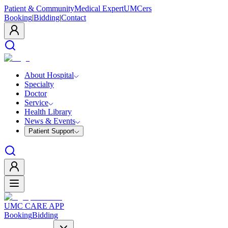
Patient & Community
Medical Expert
UMCers
Booking
|
Bidding
|
Contact
About Hospital
Specialty
Doctor
Service
Health Library
News & Events
Patient Support
UMC CARE APP
Booking
Bidding