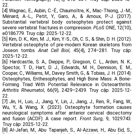
22.
[4] Wagnac, E., Aubin, C.-É., Chaumoître, K., Mac-Thiong, J.-M.,
Ménard, A.-L., Petit, Y., Garo, A., & Arnoux, P.-J. (2017).
Substantial vertebral body osteophytes protect against
severe vertebral fractures in compression.
PLoS ONE
, 12(10),
e0186779. Truy cập: 2025-12-22.
[5] Kim, D. K., Kim, M. J., Kim, Y.-S., Oh, C. S., & Shin, D. H. (2012).
Vertebral osteophyte of pre-modern Korean skeletons from
Joseon tombs.
Anat Cell Biol
, 45(4), 274–281. Truy cập:
2025-12-22.
[6] Hardcastle, S. A., Dieppe, P., Gregson, C. L., Arden, N. K.,
Spector, T. D., Hart, D. J., Edwards, M. H., Dennison, E. M.,
Cooper, C., Williams, M., Davey Smith, G., & Tobias, J. H. (2014).
Osteophytes, Enthesophytes, and High Bone Mass: A Bone-
Forming Triad With Potential Relevance in Osteoarthritis.
Arthritis Rheumatol
, 66(9), 2429–2439. Truy cập: 2025-12-
22.
[7] Jin, H., Luo, J., Jiang, Y., Lin, J., Jiang, J., Ren, R., Fang, W.,
Wu, Y., & Wang, X. (2023). Osteophyte formation causes
neurological symptoms after anterior cervical discectomy
and fusion (ACDF): A case report.
Front Surg
, 9, 1029743.
Truy cập: 2025-12-22.
[8] Al-Jafari, M., Abu Tapanjeh, S., Al-Azzawi, H., Abu Eid, S.,