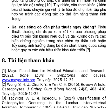
giúp tăng cường cơ bắp, cải thiện sự linh hoạt và giảm
áp lực lên cột sống [10]. Tuy nhiên, cần tham khảo ý kiến
bác sĩ hoặc chuyên gia vật lý trị liệu để chọn bài tập phù
hợp và tránh các động tác có thể làm nặng thêm tình
trạng.
Gai cột sống có cần phẫu thuật ngay không?
Phẫu
thuật thường chỉ được xem xét khi các phương pháp
điều trị bảo tồn không hiệu quả và gai xương gây ra các
biến chứng nghiêm trọng như chèn ép thần kinh hoặc
tủy sống, ảnh hưởng đáng kể đến chất lượng cuộc sống
hoặc gây ra các dấu hiệu thần kinh tiến triển [7].
8. Tài liệu tham khảo
[1] Mayo Foundation for Medical Education and Research.
(2022).
Bone spurs - Symptoms and causes
.
www.mayoclinic.org
. Truy cập: 2025-12-22.
[2] Wong, S. H. J., Chiu, K. Y., & Yan, C. H. (2016). Review Article:
Osteophytes.
J Orthop Surg (Hong Kong)
, 24(3), 403–410.
Truy cập: 2025-12-22.
[3] Taçyıldız, A. E., & İnceoğlu, F. (2024). Classification of
Osteophytes Occurring in the Lumbar Intervertebral
Foramen.
Tomography
, 10(4), 618–631. Truy cập: 2025-12-