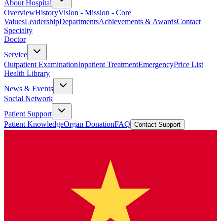
About Hospital
Overview
History
Vision - Mission - Core
Values
Leadership
Departments
Achievements & Awards
Contact
Specialty
Doctor
Service
Outpatient Examination
Inpatient Treatment
Emergency
Price List
Health Library
News & Events
Social Network
Patient Support
Patient Knowledge
Organ Donation
FAQ
Contact Support