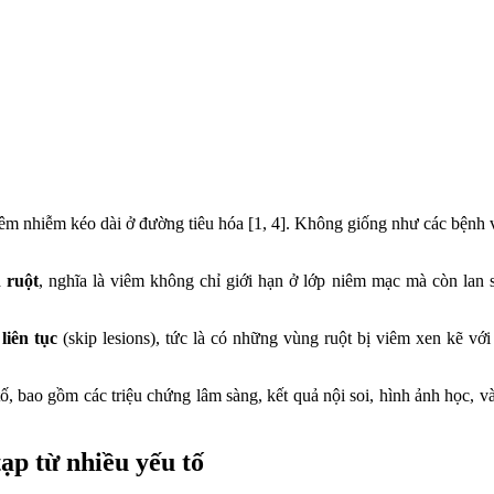
iêm nhiễm kéo dài ở đường tiêu hóa [1, 4]. Không giống như các bệnh 
 ruột
, nghĩa là viêm không chỉ giới hạn ở lớp niêm mạc mà còn lan sâ
liên tục
(skip lesions), tức là có những vùng ruột bị viêm xen kẽ vớ
, bao gồm các triệu chứng lâm sàng, kết quả nội soi, hình ảnh học, và
ạp từ nhiều yếu tố