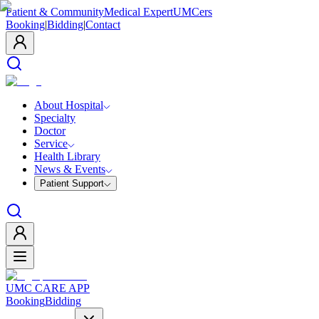
Patient & Community
Medical Expert
UMCers
Booking
|
Bidding
|
Contact
About Hospital
Specialty
Doctor
Service
Health Library
News & Events
Patient Support
UMC CARE APP
Booking
Bidding