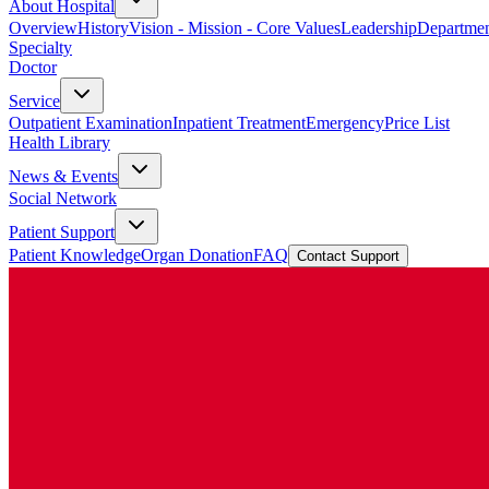
About Hospital
Overview
History
Vision - Mission - Core Values
Leadership
Departmen
Specialty
Doctor
Service
Outpatient Examination
Inpatient Treatment
Emergency
Price List
Health Library
News & Events
Social Network
Patient Support
Patient Knowledge
Organ Donation
FAQ
Contact Support