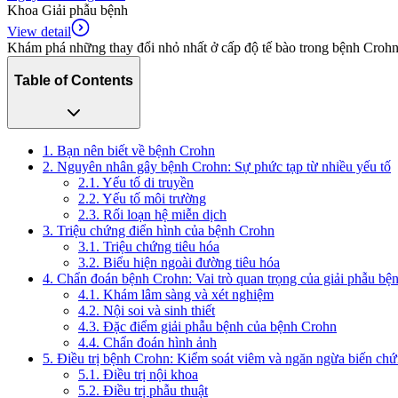
Khoa Giải phẫu bệnh
View detail
Khám phá những thay đổi nhỏ nhất ở cấp độ tế bào trong bệnh Crohn 
Table of Contents
1. Bạn nên biết về bệnh Crohn
2. Nguyên nhân gây bệnh Crohn: Sự phức tạp từ nhiều yếu tố
2.1. Yếu tố di truyền
2.2. Yếu tố môi trường
2.3. Rối loạn hệ miễn dịch
3. Triệu chứng điển hình của bệnh Crohn
3.1. Triệu chứng tiêu hóa
3.2. Biểu hiện ngoài đường tiêu hóa
4. Chẩn đoán bệnh Crohn: Vai trò quan trọng của giải phẫu bệ
4.1. Khám lâm sàng và xét nghiệm
4.2. Nội soi và sinh thiết
4.3. Đặc điểm giải phẫu bệnh của bệnh Crohn
4.4. Chẩn đoán hình ảnh
5. Điều trị bệnh Crohn: Kiểm soát viêm và ngăn ngừa biến ch
5.1. Điều trị nội khoa
5.2. Điều trị phẫu thuật