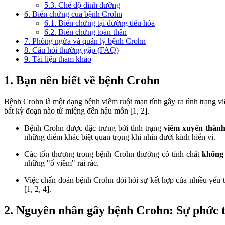
5.3. Chế độ dinh dưỡng
6. Biến chứng của bệnh Crohn
6.1. Biến chứng tại đường tiêu hóa
6.2. Biến chứng toàn thân
7. Phòng ngừa và quản lý bệnh Crohn
8. Câu hỏi thường gặp (FAQ)
9. Tài liệu tham khảo
1. Bạn nên biết về bệnh Crohn
Bệnh Crohn là một dạng bệnh viêm ruột mạn tính gây ra tình trạng v
bất kỳ đoạn nào từ miệng đến hậu môn [1, 2].
Bệnh Crohn được đặc trưng bởi tình trạng
viêm xuyên thành
những điểm khác biệt quan trọng khi nhìn dưới kính hiển vi.
Các tổn thương trong bệnh Crohn thường có tính chất
không 
những "ổ viêm" rải rác.
Việc chẩn đoán bệnh Crohn đòi hỏi sự kết hợp của nhiều yếu tố
[1, 2, 4].
2. Nguyên nhân gây bệnh Crohn: Sự phức t