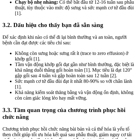
Chạy bộ nhẹ nhàng:
Có thể bắt đầu từ 12-16 tuần sau phẫu
thuật, tùy thuộc vào mức độ sưng và sức mạnh cơ tứ đầu đùi
[1].
3.2. Dấu hiệu cho thấy bạn đã sẵn sàng
Để xác định khi nào có thể đi lại bình thường và an toàn, người
bệnh cần đạt được các tiêu chí sau:
Không còn sưng hoặc sưng rất ít (trace to zero effusion) ở
khớp gối [1].
Tầm vận động khớp gối đạt gần như bình thường, đặc biệt là
khả năng duỗi thẳng gối hoàn toàn [1]. Mục tiêu là đạt 120°
gập gối sau 4 tuần và gập hoàn toàn sau 12 tuần [2].
Sức mạnh cơ tứ đầu đùi đạt ít nhất 80-90% so với chân lành
[1].
Khả năng kiểm soát thăng bằng và vận động ổn định, không
còn cảm giác lỏng lẻo hay mất vững.
3.3. Tầm quan trọng của chương trình phục hồi
chức năng
Chương trình phục hồi chức năng bài bản và cá thể hóa là yếu tố
then chốt giúp tối ưu hóa kết quả sau phẫu thuật, giảm nguy cơ tái