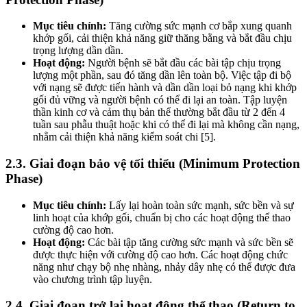
Mục tiêu chính:
Tăng cường sức mạnh cơ bắp xung quanh
khớp gối, cải thiện khả năng giữ thăng bằng và bắt đầu chịu
trọng lượng dần dần.
Hoạt động:
Người bệnh sẽ bắt đầu các bài tập chịu trọng
lượng một phần, sau đó tăng dần lên toàn bộ. Việc tập đi bộ
với nạng sẽ được tiến hành và dần dần loại bỏ nạng khi khớp
gối đủ vững và người bệnh có thể đi lại an toàn. Tập luyện
thần kinh cơ và cảm thụ bản thể thường bắt đầu từ 2 đến 4
tuần sau phẫu thuật hoặc khi có thể đi lại mà không cần nạng,
nhằm cải thiện khả năng kiểm soát chi [5].
2.3. Giai đoạn bảo vệ tối thiểu (Minimum Protection
Phase)
Mục tiêu chính:
Lấy lại hoàn toàn sức mạnh, sức bền và sự
linh hoạt của khớp gối, chuẩn bị cho các hoạt động thể thao
cường độ cao hơn.
Hoạt động:
Các bài tập tăng cường sức mạnh và sức bền sẽ
được thực hiện với cường độ cao hơn. Các hoạt động chức
năng như chạy bộ nhẹ nhàng, nhảy dây nhẹ có thể được đưa
vào chương trình tập luyện.
2.4. Giai đoạn trở lại hoạt động thể thao (Return to