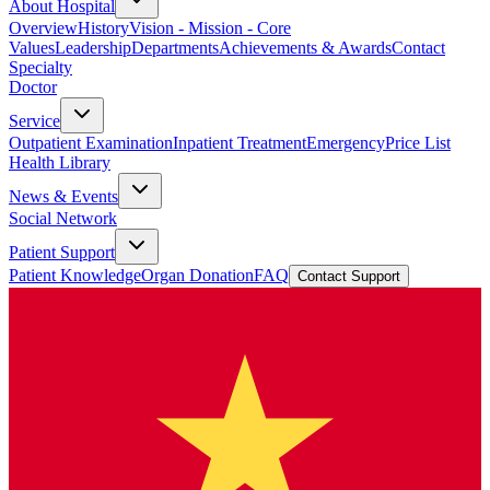
About Hospital
Overview
History
Vision - Mission - Core
Values
Leadership
Departments
Achievements & Awards
Contact
Specialty
Doctor
Service
Outpatient Examination
Inpatient Treatment
Emergency
Price List
Health Library
News & Events
Social Network
Patient Support
Patient Knowledge
Organ Donation
FAQ
Contact Support