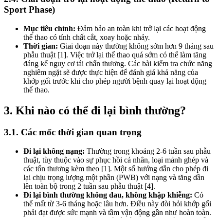
Sport Phase)
Mục tiêu chính:
Đảm bảo an toàn khi trở lại các hoạt động
thể thao có tính chất cắt, xoay hoặc nhảy.
Thời gian:
Giai đoạn này thường không sớm hơn 9 tháng sau
phẫu thuật [1]. Việc trở lại thể thao quá sớm có thể làm tăng
đáng kể nguy cơ tái chấn thương. Các bài kiểm tra chức năng
nghiêm ngặt sẽ được thực hiện để đánh giá khả năng của
khớp gối trước khi cho phép người bệnh quay lại hoạt động
thể thao.
3. Khi nào có thể đi lại bình thường?
3.1. Các mốc thời gian quan trọng
Đi lại không nạng:
Thường trong khoảng 2-6 tuần sau phẫu
thuật, tùy thuộc vào sự phục hồi cá nhân, loại mảnh ghép và
các tổn thương kèm theo [1]. Một số hướng dẫn cho phép đi
lại chịu trọng lượng một phần (PWB) với nạng và tăng dần
lên toàn bộ trong 2 tuần sau phẫu thuật [4].
Đi lại bình thường không đau, không khập khiễng:
Có
thể mất từ 3-6 tháng hoặc lâu hơn. Điều này đòi hỏi khớp gối
phải đạt được sức mạnh và tầm vận động gần như hoàn toàn.