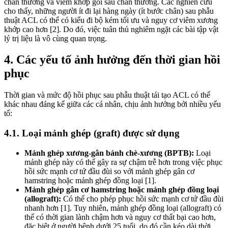
chấn thương và viêm khớp gối sau chấn thương. Các nghiên cứu
cho thấy, những người ít đi lại hàng ngày (ít bước chân) sau phẫu
thuật ACL có thể có kiểu đi bộ kém tối ưu và nguy cơ viêm xương
khớp cao hơn [2]. Do đó, việc tuân thủ nghiêm ngặt các bài tập vật
lý trị liệu là vô cùng quan trọng.
4. Các yếu tố ảnh hưởng đến thời gian hồi
phục
Thời gian và mức độ hồi phục sau phẫu thuật tái tạo ACL có thể
khác nhau đáng kể giữa các cá nhân, chịu ảnh hưởng bởi nhiều yếu
tố:
4.1. Loại mảnh ghép (graft) được sử dụng
Mảnh ghép xương-gân bánh chè-xương (BPTB):
Loại
mảnh ghép này có thể gây ra sự chậm trễ hơn trong việc phục
hồi sức mạnh cơ tứ đầu đùi so với mảnh ghép gân cơ
hamstring hoặc mảnh ghép đồng loại [1].
Mảnh ghép gân cơ hamstring hoặc mảnh ghép đồng loại
(allograft):
Có thể cho phép phục hồi sức mạnh cơ tứ đầu đùi
nhanh hơn [1]. Tuy nhiên, mảnh ghép đồng loại (allograft) có
thể có thời gian lành chậm hơn và nguy cơ thất bại cao hơn,
đặc biệt ở người bệnh dưới 25 tuổi, do đó cần kéo dài thời