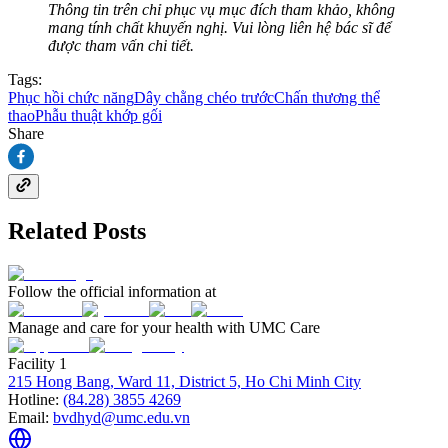
Thông tin trên chỉ phục vụ mục đích tham khảo, không
mang tính chất khuyến nghị. Vui lòng liên hệ bác sĩ để
được tham vấn chi tiết.
Tags:
Phục hồi chức năng
Dây chằng chéo trước
Chấn thương thể
thao
Phẫu thuật khớp gối
Share
Related Posts
Follow the official information at
Manage and care for your health with UMC Care
Facility 1
215 Hong Bang, Ward 11, District 5, Ho Chi Minh City
Hotline:
(84.28) 3855 4269
Email:
bvdhyd@umc.edu.vn