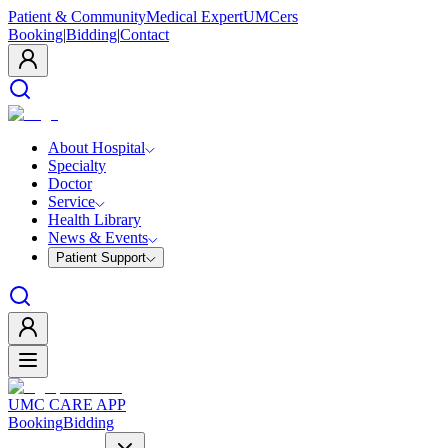
Patient & Community
Medical Expert
UMCers
Booking
|
Bidding
|
Contact
About Hospital
Specialty
Doctor
Service
Health Library
News & Events
Patient Support
UMC CARE APP
Booking
Bidding