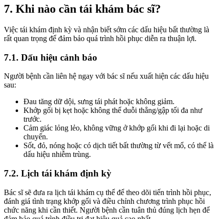
7. Khi nào cần tái khám bác sĩ?
Việc tái khám định kỳ và nhận biết sớm các dấu hiệu bất thường là
rất quan trọng để đảm bảo quá trình hồi phục diễn ra thuận lợi.
7.1. Dấu hiệu cảnh báo
Người bệnh cần liên hệ ngay với bác sĩ nếu xuất hiện các dấu hiệu
sau:
Đau tăng dữ dội, sưng tái phát hoặc không giảm.
Khớp gối bị kẹt hoặc không thể duỗi thẳng/gập tối đa như
trước.
Cảm giác lỏng lẻo, không vững ở khớp gối khi đi lại hoặc di
chuyển.
Sốt, đỏ, nóng hoặc có dịch tiết bất thường từ vết mổ, có thể là
dấu hiệu nhiễm trùng.
7.2. Lịch tái khám định kỳ
Bác sĩ sẽ đưa ra lịch tái khám cụ thể để theo dõi tiến trình hồi phục,
đánh giá tình trạng khớp gối và điều chỉnh chương trình phục hồi
chức năng khi cần thiết. Người bệnh cần tuân thủ đúng lịch hẹn để
đảm bảo quá trình điều trị đạt hiệu quả cao nhất.