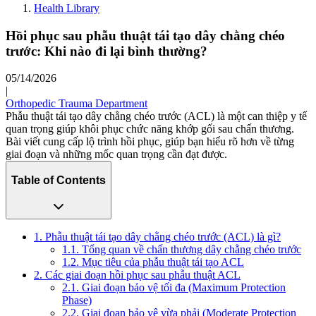
Health Library
Hồi phục sau phẫu thuật tái tạo dây chằng chéo
trước: Khi nào đi lại bình thường?
05/14/2026
|
Orthopedic Trauma Department
Phẫu thuật tái tạo dây chằng chéo trước (ACL) là một can thiệp y tế
quan trọng giúp khôi phục chức năng khớp gối sau chấn thương.
Bài viết cung cấp lộ trình hồi phục, giúp bạn hiểu rõ hơn về từng
giai đoạn và những mốc quan trọng cần đạt được.
Table of Contents
1. Phẫu thuật tái tạo dây chằng chéo trước (ACL) là gì?
1.1. Tổng quan về chấn thương dây chằng chéo trước
1.2. Mục tiêu của phẫu thuật tái tạo ACL
2. Các giai đoạn hồi phục sau phẫu thuật ACL
2.1. Giai đoạn bảo vệ tối đa (Maximum Protection
Phase)
2.2. Giai đoạn bảo vệ vừa phải (Moderate Protection