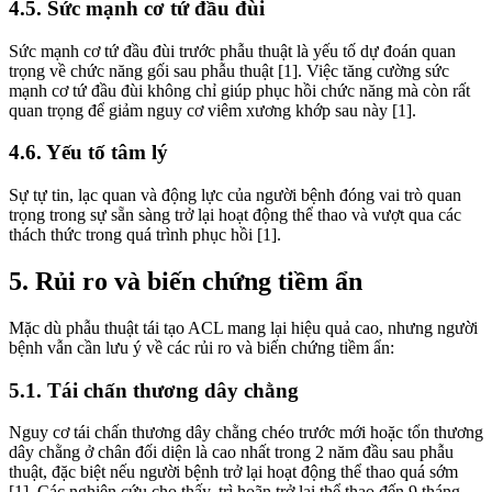
4.5. Sức mạnh cơ tứ đầu đùi
Sức mạnh cơ tứ đầu đùi trước phẫu thuật là yếu tố dự đoán quan
trọng về chức năng gối sau phẫu thuật [1]. Việc tăng cường sức
mạnh cơ tứ đầu đùi không chỉ giúp phục hồi chức năng mà còn rất
quan trọng để giảm nguy cơ viêm xương khớp sau này [1].
4.6. Yếu tố tâm lý
Sự tự tin, lạc quan và động lực của người bệnh đóng vai trò quan
trọng trong sự sẵn sàng trở lại hoạt động thể thao và vượt qua các
thách thức trong quá trình phục hồi [1].
5. Rủi ro và biến chứng tiềm ẩn
Mặc dù phẫu thuật tái tạo ACL mang lại hiệu quả cao, nhưng người
bệnh vẫn cần lưu ý về các rủi ro và biến chứng tiềm ẩn:
5.1. Tái chấn thương dây chằng
Nguy cơ tái chấn thương dây chằng chéo trước mới hoặc tổn thương
dây chằng ở chân đối diện là cao nhất trong 2 năm đầu sau phẫu
thuật, đặc biệt nếu người bệnh trở lại hoạt động thể thao quá sớm
[1]. Các nghiên cứu cho thấy, trì hoãn trở lại thể thao đến 9 tháng