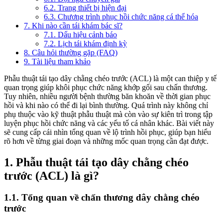
6.2. Trang thiết bị hiện đại
6.3. Chương trình phục hồi chức năng cá thể hóa
7. Khi nào cần tái khám bác sĩ?
7.1. Dấu hiệu cảnh báo
7.2. Lịch tái khám định kỳ
8. Câu hỏi thường gặp (FAQ)
9. Tài liệu tham khảo
Phẫu thuật tái tạo dây chằng chéo trước (ACL) là một can thiệp y tế
quan trọng giúp khôi phục chức năng khớp gối sau chấn thương.
Tuy nhiên, nhiều người bệnh thường băn khoăn về thời gian phục
hồi và khi nào có thể đi lại bình thường. Quá trình này không chỉ
phụ thuộc vào kỹ thuật phẫu thuật mà còn vào sự kiên trì trong tập
luyện phục hồi chức năng và các yếu tố cá nhân khác. Bài viết này
sẽ cung cấp cái nhìn tổng quan về lộ trình hồi phục, giúp bạn hiểu
rõ hơn về từng giai đoạn và những mốc quan trọng cần đạt được.
1. Phẫu thuật tái tạo dây chằng chéo
trước (ACL) là gì?
1.1. Tổng quan về chấn thương dây chằng chéo
trước