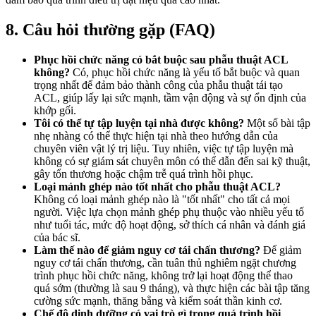
8. Câu hỏi thường gặp (FAQ)
Phục hồi chức năng có bắt buộc sau phẫu thuật ACL
không?
Có, phục hồi chức năng là yếu tố bắt buộc và quan
trọng nhất để đảm bảo thành công của phẫu thuật tái tạo
ACL, giúp lấy lại sức mạnh, tầm vận động và sự ổn định của
khớp gối.
Tôi có thể tự tập luyện tại nhà được không?
Một số bài tập
nhẹ nhàng có thể thực hiện tại nhà theo hướng dẫn của
chuyên viên vật lý trị liệu. Tuy nhiên, việc tự tập luyện mà
không có sự giám sát chuyên môn có thể dẫn đến sai kỹ thuật,
gây tổn thương hoặc chậm trễ quá trình hồi phục.
Loại mảnh ghép nào tốt nhất cho phẫu thuật ACL?
Không có loại mảnh ghép nào là "tốt nhất" cho tất cả mọi
người. Việc lựa chọn mảnh ghép phụ thuộc vào nhiều yếu tố
như tuổi tác, mức độ hoạt động, sở thích cá nhân và đánh giá
của bác sĩ.
Làm thế nào để giảm nguy cơ tái chấn thương?
Để giảm
nguy cơ tái chấn thương, cần tuân thủ nghiêm ngặt chương
trình phục hồi chức năng, không trở lại hoạt động thể thao
quá sớm (thường là sau 9 tháng), và thực hiện các bài tập tăng
cường sức mạnh, thăng bằng và kiểm soát thần kinh cơ.
Chế độ dinh dưỡng có vai trò gì trong quá trình hồi