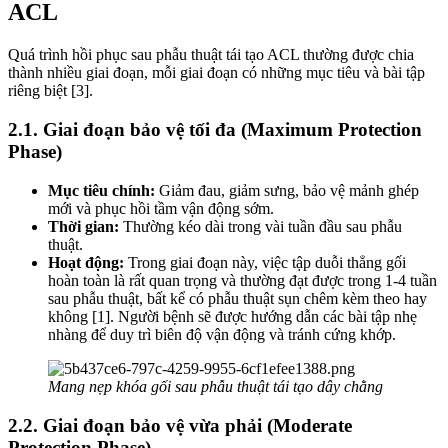
ACL
Quá trình hồi phục sau phẫu thuật tái tạo ACL thường được chia
thành nhiều giai đoạn, mỗi giai đoạn có những mục tiêu và bài tập
riêng biệt [3].
2.1. Giai đoạn bảo vệ tối đa (Maximum Protection
Phase)
Mục tiêu chính:
Giảm đau, giảm sưng, bảo vệ mảnh ghép
mới và phục hồi tầm vận động sớm.
Thời gian:
Thường kéo dài trong vài tuần đầu sau phẫu
thuật.
Hoạt động:
Trong giai đoạn này, việc tập duỗi thẳng gối
hoàn toàn là rất quan trọng và thường đạt được trong 1-4 tuần
sau phẫu thuật, bất kể có phẫu thuật sụn chêm kèm theo hay
không [1]. Người bệnh sẽ được hướng dẫn các bài tập nhẹ
nhàng để duy trì biên độ vận động và tránh cứng khớp.
Mang nẹp khóa gối sau phẫu thuật tái tạo dây chằng
2.2. Giai đoạn bảo vệ vừa phải (Moderate
Protection Phase)