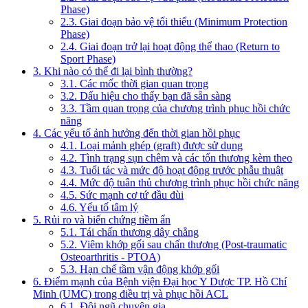
Phase)
2.3. Giai đoạn bảo vệ tối thiểu (Minimum Protection
Phase)
2.4. Giai đoạn trở lại hoạt động thể thao (Return to
Sport Phase)
3. Khi nào có thể đi lại bình thường?
3.1. Các mốc thời gian quan trọng
3.2. Dấu hiệu cho thấy bạn đã sẵn sàng
3.3. Tầm quan trọng của chương trình phục hồi chức
năng
4. Các yếu tố ảnh hưởng đến thời gian hồi phục
4.1. Loại mảnh ghép (graft) được sử dụng
4.2. Tình trạng sụn chêm và các tổn thương kèm theo
4.3. Tuổi tác và mức độ hoạt động trước phẫu thuật
4.4. Mức độ tuân thủ chương trình phục hồi chức năng
4.5. Sức mạnh cơ tứ đầu đùi
4.6. Yếu tố tâm lý
5. Rủi ro và biến chứng tiềm ẩn
5.1. Tái chấn thương dây chằng
5.2. Viêm khớp gối sau chấn thương (Post-traumatic
Osteoarthritis - PTOA)
5.3. Hạn chế tầm vận động khớp gối
6. Điểm mạnh của Bệnh viện Đại học Y Dược TP. Hồ Chí
Minh (UMC) trong điều trị và phục hồi ACL
6.1. Đội ngũ chuyên gia