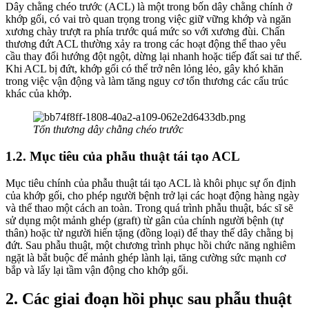
Dây chằng chéo trước (ACL) là một trong bốn dây chằng chính ở
khớp gối, có vai trò quan trọng trong việc giữ vững khớp và ngăn
xương chày trượt ra phía trước quá mức so với xương đùi. Chấn
thương đứt ACL thường xảy ra trong các hoạt động thể thao yêu
cầu thay đổi hướng đột ngột, dừng lại nhanh hoặc tiếp đất sai tư thế.
Khi ACL bị đứt, khớp gối có thể trở nên lỏng lẻo, gây khó khăn
trong việc vận động và làm tăng nguy cơ tổn thương các cấu trúc
khác của khớp.
Tổn thương dây chằng chéo trước
1.2. Mục tiêu của phẫu thuật tái tạo ACL
Mục tiêu chính của phẫu thuật tái tạo ACL là khôi phục sự ổn định
của khớp gối, cho phép người bệnh trở lại các hoạt động hàng ngày
và thể thao một cách an toàn. Trong quá trình phẫu thuật, bác sĩ sẽ
sử dụng một mảnh ghép (graft) từ gân của chính người bệnh (tự
thân) hoặc từ người hiến tặng (đồng loại) để thay thế dây chằng bị
đứt. Sau phẫu thuật, một chương trình phục hồi chức năng nghiêm
ngặt là bắt buộc để mảnh ghép lành lại, tăng cường sức mạnh cơ
bắp và lấy lại tầm vận động cho khớp gối.
2. Các giai đoạn hồi phục sau phẫu thuật