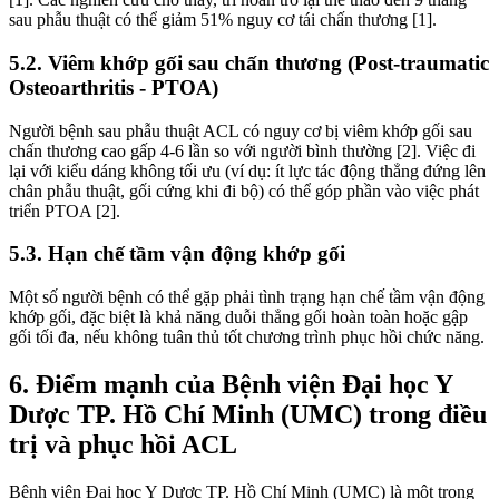
sau phẫu thuật có thể giảm 51% nguy cơ tái chấn thương [1].
5.2. Viêm khớp gối sau chấn thương (Post-traumatic
Osteoarthritis - PTOA)
Người bệnh sau phẫu thuật ACL có nguy cơ bị viêm khớp gối sau
chấn thương cao gấp 4-6 lần so với người bình thường [2]. Việc đi
lại với kiểu dáng không tối ưu (ví dụ: ít lực tác động thẳng đứng lên
chân phẫu thuật, gối cứng khi đi bộ) có thể góp phần vào việc phát
triển PTOA [2].
5.3. Hạn chế tầm vận động khớp gối
Một số người bệnh có thể gặp phải tình trạng hạn chế tầm vận động
khớp gối, đặc biệt là khả năng duỗi thẳng gối hoàn toàn hoặc gập
gối tối đa, nếu không tuân thủ tốt chương trình phục hồi chức năng.
6. Điểm mạnh của Bệnh viện Đại học Y
Dược TP. Hồ Chí Minh (UMC) trong điều
trị và phục hồi ACL
Bệnh viện Đại học Y Dược TP. Hồ Chí Minh (UMC) là một trong