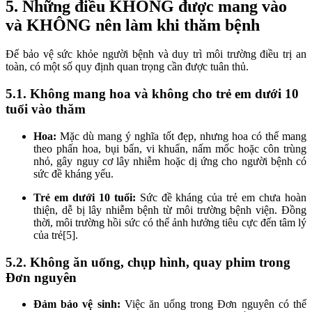
5. Những điều KHÔNG được mang vào
và KHÔNG nên làm khi thăm bệnh
Để bảo vệ sức khỏe người bệnh và duy trì môi trường điều trị an
toàn, có một số quy định quan trọng cần được tuân thủ.
5.1. Không mang hoa và không cho trẻ em dưới 10
tuổi vào thăm
Hoa:
Mặc dù mang ý nghĩa tốt đẹp, nhưng hoa có thể mang
theo phấn hoa, bụi bẩn, vi khuẩn, nấm mốc hoặc côn trùng
nhỏ, gây nguy cơ lây nhiễm hoặc dị ứng cho người bệnh có
sức đề kháng yếu.
Trẻ em dưới 10 tuổi:
Sức đề kháng của trẻ em chưa hoàn
thiện, dễ bị lây nhiễm bệnh từ môi trường bệnh viện. Đồng
thời, môi trường hồi sức có thể ảnh hưởng tiêu cực đến tâm lý
của trẻ[5].
5.2. Không ăn uống, chụp hình, quay phim trong
Đơn nguyên
Đảm bảo vệ sinh:
Việc ăn uống trong Đơn nguyên có thể