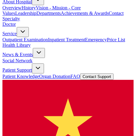
About Hospital
Overview
History
Vision - Mission - Core
Values
Leadership
Departments
Achievements & Awards
Contact
Specialty
Doctor
Service
Outpatient Examination
Inpatient Treatment
Emergency
Price List
Health Library
News & Events
Social Network
Patient Support
Patient Knowledge
Organ Donation
FAQ
Contact Support