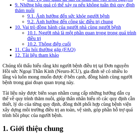
9. Những hậu quả có thể xảy ra nếu không tuân thủ quy định
thăm nuôi
9.1. Ảnh hưởng đến sức khỏe người bệnh
9.2. Ảnh hưởng đến công tác điều trị chung
10. Vai trò đồng hành của người nhà cùng người bệnh
10.1. Người nhà là một phần quan trọng trong quá trình
điều trị
10.2. Thông điệp cuối
11. Câu hỏi thường gặp (FAQ)
12. Tài liệu tham khảo
Chúng tôi thấu hiểu rằng khi người bệnh điều trị tại Đơn nguyên
Hồi sức Ngoại Thần Kinh (Neuro-ICU), gia đình sẽ có nhiều lo
lắng và luôn mong muốn được ở bên cạnh, đồng hành cùng người
bệnh trong giai đoạn quan trọng này.
Tài liệu này được biên soạn nhằm cung cấp những hướng dẫn cụ
thể về quy trình thăm nuôi, giúp thân nhân hiểu rõ các quy định cần
thiết, lý do của từng quy định, đồng thời phối hợp cùng bệnh viện
xây dựng môi trường điều trị an toàn, vệ sinh, góp phần hỗ trợ quá
trình hồi phục của người bệnh.
1. Giới thiệu chung