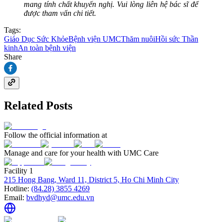
mang tính chất khuyến nghị. Vui lòng liên hệ bác sĩ để
được tham vấn chi tiết.
Tags:
Giáo Dục Sức Khỏe
Bệnh viện UMC
Thăm nuôi
Hồi sức Thần
kinh
An toàn bệnh viện
Share
Related Posts
Follow the official information at
Manage and care for your health with UMC Care
Facility 1
215 Hong Bang, Ward 11, District 5, Ho Chi Minh City
Hotline:
(84.28) 3855 4269
Email:
bvdhyd@umc.edu.vn