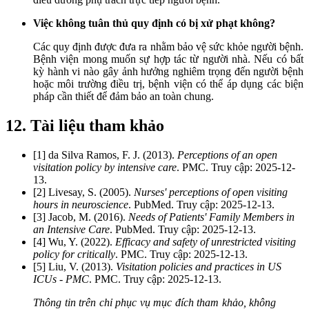
Việc không tuân thủ quy định có bị xử phạt không?
Các quy định được đưa ra nhằm bảo vệ sức khỏe người bệnh.
Bệnh viện mong muốn sự hợp tác từ người nhà. Nếu có bất
kỳ hành vi nào gây ảnh hưởng nghiêm trọng đến người bệnh
hoặc môi trường điều trị, bệnh viện có thể áp dụng các biện
pháp cần thiết để đảm bảo an toàn chung.
12. Tài liệu tham khảo
[1] da Silva Ramos, F. J. (2013).
Perceptions of an open
visitation policy by intensive care
. PMC. Truy cập: 2025-12-
13.
[2] Livesay, S. (2005).
Nurses' perceptions of open visiting
hours in neuroscience
. PubMed. Truy cập: 2025-12-13.
[3] Jacob, M. (2016).
Needs of Patients' Family Members in
an Intensive Care
. PubMed. Truy cập: 2025-12-13.
[4] Wu, Y. (2022).
Efficacy and safety of unrestricted visiting
policy for critically
. PMC. Truy cập: 2025-12-13.
[5] Liu, V. (2013).
Visitation policies and practices in US
ICUs - PMC
. PMC. Truy cập: 2025-12-13.
Thông tin trên chỉ phục vụ mục đích tham khảo, không