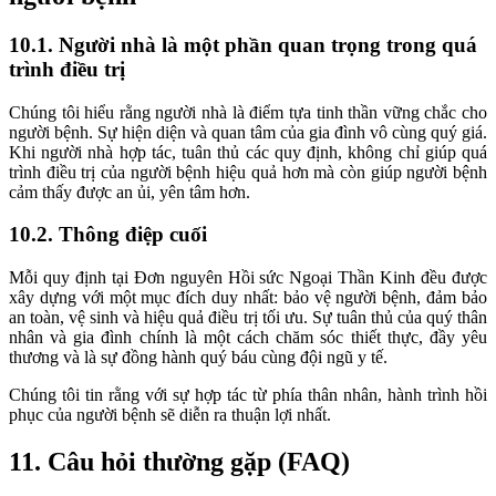
10.1. Người nhà là một phần quan trọng trong quá
trình điều trị
Chúng tôi hiểu rằng người nhà là điểm tựa tinh thần vững chắc cho
người bệnh. Sự hiện diện và quan tâm của gia đình vô cùng quý giá.
Khi người nhà hợp tác, tuân thủ các quy định, không chỉ giúp quá
trình điều trị của người bệnh hiệu quả hơn mà còn giúp người bệnh
cảm thấy được an ủi, yên tâm hơn.
10.2. Thông điệp cuối
Mỗi quy định tại Đơn nguyên Hồi sức Ngoại Thần Kinh đều được
xây dựng với một mục đích duy nhất: bảo vệ người bệnh, đảm bảo
an toàn, vệ sinh và hiệu quả điều trị tối ưu. Sự tuân thủ của quý thân
nhân và gia đình chính là một cách chăm sóc thiết thực, đầy yêu
thương và là sự đồng hành quý báu cùng đội ngũ y tế.
Chúng tôi tin rằng với sự hợp tác từ phía thân nhân, hành trình hồi
phục của người bệnh sẽ diễn ra thuận lợi nhất.
11. Câu hỏi thường gặp (FAQ)