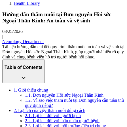
Health Library
Hướng dẫn thăm nuôi tại Đơn nguyên Hồi sức
Ngoại Thần Kinh: An toàn và vệ sinh
03/25/2026
|
Neurology Department
Tài liệu hướng dẫn chi tiết quy trình thăm nuôi an toàn và vệ sinh tại
Đơn nguyên Hồi sức Ngoại Thần Kinh, giúp người nhà hiểu rõ quy
định và cùng bệnh viện hỗ trợ người bệnh hồi phục.
Table of Contents
1. Giới thiệu chung
1.1. Đơn nguyên Hồi sức Ngoại Thần Kinh
1.2. Vì sao việc thăm nuôi tại Đơn nguyên cần tuân thủ
quy định riêng?
2. Lợi ích của việc thăm nuôi đúng cách
2.1. Lợi ích đối với người bệnh
2.2. Lợi ích đối với thân nhân người bệnh
2.3. Lợi ích đối với môi trường điều trị chung