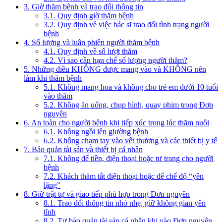
3. Giờ thăm bệnh và trao đổi thông tin
3.1. Quy định giờ thăm bệnh
3.2. Quy định về việc bác sĩ trao đổi tình trạng người
bệnh
4. Số lượng và luân phiên người thăm bệnh
4.1. Quy định về số lượt thăm
4.2. Vì sao cần hạn chế số lượng người thăm?
5. Những điều KHÔNG được mang vào và KHÔNG nên
làm khi thăm bệnh
5.1. Không mang hoa và không cho trẻ em dưới 10 tuổi
vào thăm
5.2. Không ăn uống, chụp hình, quay phim trong Đơn
nguyên
6. An toàn cho người bệnh khi tiếp xúc trong lúc thăm nuôi
6.1. Không ngồi lên giường bệnh
6.2. Không chạm tay vào vết thương và các thiết bị y tế
7. Bảo quản tài sản và thiết bị cá nhân
7.1. Không để tiền, điện thoại hoặc tư trang cho người
bệnh
7.2. Khách thăm tắt điện thoại hoặc để chế độ “yên
lặng”
8. Giữ trật tự và giao tiếp phù hợp trong Đơn nguyên
8.1. Trao đổi thông tin nhỏ nhẹ, giữ không gian yên
tĩnh
8.2. Tự bảo quản tài sản cá nhân khi vào Đơn nguyên