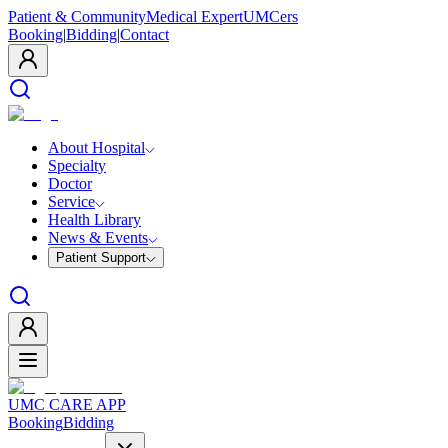
Patient & Community
Medical Expert
UMCers
Booking
|
Bidding
|
Contact
About Hospital
Specialty
Doctor
Service
Health Library
News & Events
Patient Support
UMC CARE APP
Booking
Bidding