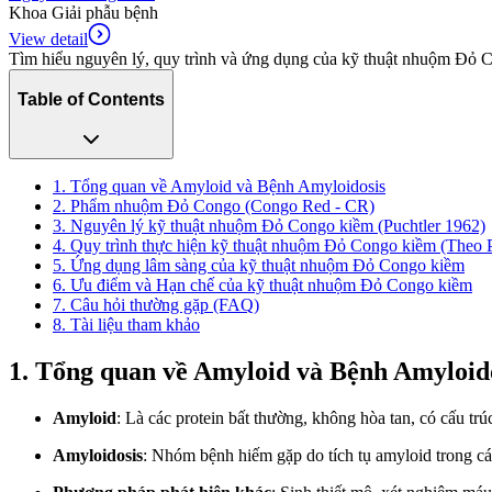
Khoa Giải phẫu bệnh
View detail
Tìm hiểu nguyên lý, quy trình và ứng dụng của kỹ thuật nhuộm Đỏ 
Table of Contents
1. Tổng quan về Amyloid và Bệnh Amyloidosis
2. Phẩm nhuộm Đỏ Congo (Congo Red - CR)
3. Nguyên lý kỹ thuật nhuộm Đỏ Congo kiềm (Puchtler 1962)
4. Quy trình thực hiện kỹ thuật nhuộm Đỏ Congo kiềm (Theo P
5. Ứng dụng lâm sàng của kỹ thuật nhuộm Đỏ Congo kiềm
6. Ưu điểm và Hạn chế của kỹ thuật nhuộm Đỏ Congo kiềm
7. Câu hỏi thường gặp (FAQ)
8. Tài liệu tham khảo
1. Tổng quan về Amyloid và Bệnh Amyloid
Amyloid
: Là các protein bất thường, không hòa tan, có cấu trú
Amyloidosis
: Nhóm bệnh hiếm gặp do tích tụ amyloid trong các