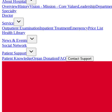
About Hospital
Overview
History
Vision - Mission - Core Values
Leadership
Departmen
Specialty
Doctor
Service
Outpatient Examination
Inpatient Treatment
Emergency
Price List
Health Library
News & Events
Social Network
Patient Support
Patient Knowledge
Organ Donation
FAQ
Contact Support