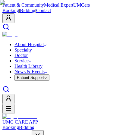
Patient & Community
Medical Expert
UMCers
Booking
|
Bidding
|
Contact
About Hospital
Specialty
Doctor
Service
Health Library
News & Events
Patient Support
UMC CARE APP
Booking
Bidding