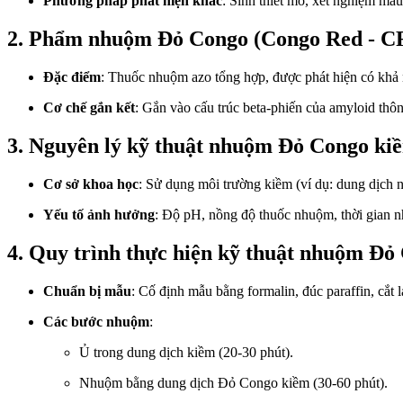
Phương pháp phát hiện khác
: Sinh thiết mô, xét nghiệm máu
2. Phẩm nhuộm Đỏ Congo (Congo Red - C
Đặc điểm
: Thuốc nhuộm azo tổng hợp, được phát hiện có khả 
Cơ chế gắn kết
: Gắn vào cấu trúc beta-phiến của amyloid thôn
3. Nguyên lý kỹ thuật nhuộm Đỏ Congo kiề
Cơ sở khoa học
: Sử dụng môi trường kiềm (ví dụ: dung dịch n
Yếu tố ảnh hưởng
: Độ pH, nồng độ thuốc nhuộm, thời gian n
4. Quy trình thực hiện kỹ thuật nhuộm Đỏ
Chuẩn bị mẫu
: Cố định mẫu bằng formalin, đúc paraffin, cắt l
Các bước nhuộm
:
Ủ trong dung dịch kiềm (20-30 phút).
Nhuộm bằng dung dịch Đỏ Congo kiềm (30-60 phút).