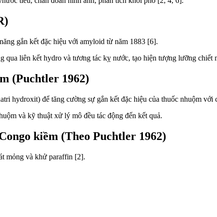
/nước tiểu, chẩn đoán hình ảnh, phân tích khối phổ [2, 4, 6].
R)
năng gắn kết đặc hiệu với amyloid từ năm 1883 [6].
g qua liên kết hydro và tương tác kỵ nước, tạo hiện tượng lưỡng chiết 
m (Puchtler 1962)
atri hydroxit) để tăng cường sự gắn kết đặc hiệu của thuốc nhuộm với 
huộm và kỹ thuật xử lý mô đều tác động đến kết quả.
 Congo kiềm (Theo Puchtler 1962)
át mỏng và khử paraffin [2].