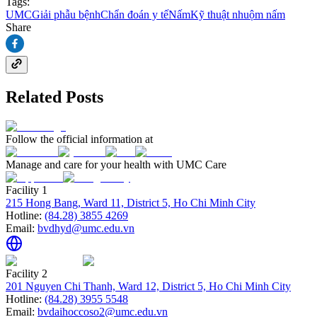
Tags:
UMC
Giải phẫu bệnh
Chẩn đoán y tế
Nấm
Kỹ thuật nhuộm nấm
Share
Related Posts
Follow the official information at
Manage and care for your health with UMC Care
Facility 1
215 Hong Bang, Ward 11, District 5, Ho Chi Minh City
Hotline:
(84.28) 3855 4269
Email:
bvdhyd@umc.edu.vn
Facility 2
201 Nguyen Chi Thanh, Ward 12, District 5, Ho Chi Minh City
Hotline:
(84.28) 3955 5548
Email:
bvdaihoccoso2@umc.edu.vn