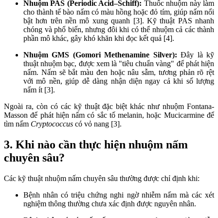
Nhuộm PAS (Periodic Acid–Schiff):
Thuốc nhuộm này làm
cho thành tế bào nấm có màu hồng hoặc đỏ tím, giúp nấm nổi
bật hơn trên nền mô xung quanh [3]. Kỹ thuật PAS nhanh
chóng và phổ biến, nhưng đôi khi có thể nhuộm cả các thành
phần mô khác, gây khó khăn khi đọc kết quả [4].
Nhuộm GMS (Gomori Methenamine Silver):
Đây là kỹ
thuật nhuộm bạc, được xem là "tiêu chuẩn vàng" để phát hiện
nấm. Nấm sẽ bắt màu đen hoặc nâu sẫm, tương phản rõ rệt
với mô nền, giúp dễ dàng nhận diện ngay cả khi số lượng
nấm ít [3].
Ngoài ra, còn có các kỹ thuật đặc biệt khác như nhuộm Fontana-
Masson để phát hiện nấm có sắc tố melanin, hoặc Mucicarmine để
tìm nấm
Cryptococcus
có vỏ nang [3].
3. Khi nào cần thực hiện nhuộm nấm
chuyên sâu?
Các kỹ thuật nhuộm nấm chuyên sâu thường được chỉ định khi:
Bệnh nhân có triệu chứng nghi ngờ nhiễm nấm mà các xét
nghiệm thông thường chưa xác định được nguyên nhân.