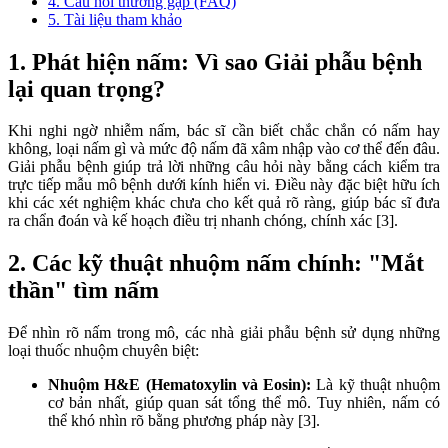
4. Câu hỏi thường gặp (FAQ)
5. Tài liệu tham khảo
1. Phát hiện nấm: Vì sao Giải phẫu bệnh
lại quan trọng?
Khi nghi ngờ nhiễm nấm, bác sĩ cần biết chắc chắn có nấm hay
không, loại nấm gì và mức độ nấm đã xâm nhập vào cơ thể đến đâu.
Giải phẫu bệnh giúp trả lời những câu hỏi này bằng cách kiểm tra
trực tiếp mẫu mô bệnh dưới kính hiển vi. Điều này đặc biệt hữu ích
khi các xét nghiệm khác chưa cho kết quả rõ ràng, giúp bác sĩ đưa
ra chẩn đoán và kế hoạch điều trị nhanh chóng, chính xác [3].
2. Các kỹ thuật nhuộm nấm chính: "Mắt
thần" tìm nấm
Để nhìn rõ nấm trong mô, các nhà giải phẫu bệnh sử dụng những
loại thuốc nhuộm chuyên biệt:
Nhuộm H&E (Hematoxylin và Eosin):
Là kỹ thuật nhuộm
cơ bản nhất, giúp quan sát tổng thể mô. Tuy nhiên, nấm có
thể khó nhìn rõ bằng phương pháp này [3].