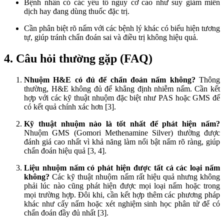
Bệnh nhân có các yếu tố nguy cơ cao như suy giảm miễn
dịch hay đang dùng thuốc đặc trị.
Cần phân biệt rõ nấm với các bệnh lý khác có biểu hiện tương
tự, giúp tránh chẩn đoán sai và điều trị không hiệu quả.
4. Câu hỏi thường gặp (FAQ)
Nhuộm H&E có đủ để chẩn đoán nấm không?
Thông
thường, H&E không đủ để khẳng định nhiễm nấm. Cần kết
hợp với các kỹ thuật nhuộm đặc biệt như PAS hoặc GMS để
có kết quả chính xác hơn [3].
Kỹ thuật nhuộm nào là tốt nhất để phát hiện nấm?
Nhuộm GMS (Gomori Methenamine Silver) thường được
đánh giá cao nhất vì khả năng làm nổi bật nấm rõ ràng, giúp
chẩn đoán hiệu quả [3, 4].
Liệu nhuộm nấm có phát hiện được tất cả các loại nấm
không?
Các kỹ thuật nhuộm nấm rất hiệu quả nhưng không
phải lúc nào cũng phát hiện được mọi loại nấm hoặc trong
mọi trường hợp. Đôi khi, cần kết hợp thêm các phương pháp
khác như cấy nấm hoặc xét nghiệm sinh học phân tử để có
chẩn đoán đầy đủ nhất [3].