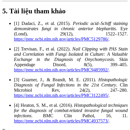
5. Tài liệu tham khảo
[1] Dadaci, Z., et al. (2015).
Periodic acid–Schiff staining
demonstrates fungi in chronic anterior blepharitis
. Eye
(Lond), 29(12), 1522–1527.
https://pmc.ncbi.nlm.nih.gov/articles/PMC5129786/
.
[2] Trevisan, F., et al. (2022).
Nail Clipping with PAS Stain
and Correlation with Fungi Isolated in Culture: A Valuable
Exchange in the Diagnosis of Onychomycosis
. Skin
Appendage Disord, 8(5), 399–405.
https://pmc.ncbi.nlm.nih.gov/articles/PMC9485992/
.
[3] Guarner, J., & Brandt, M. E. (2011).
Histopathologic
Diagnosis of Fungal Infections in the 21st Century
. Clin
Microbiol Rev, 24(2), 247–280.
https://pmc.ncbi.nlm.nih.gov/articles/PMC3122495/
.
[4] Heaton, S. M., et al. (2016).
Histopathological techniques
for the diagnosis of combat-related invasive fungal wound
infections
. BMC Clin Pathol, 16, 11.
https://pmc.ncbi.nlm.nih.gov/articles/PMC4937573/
.