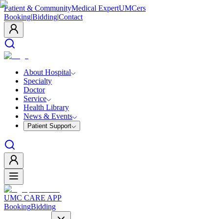
Patient & Community
Medical Expert
UMCers
Booking
|
Bidding
|
Contact
About Hospital
Specialty
Doctor
Service
Health Library
News & Events
Patient Support
UMC CARE APP
Booking
Bidding