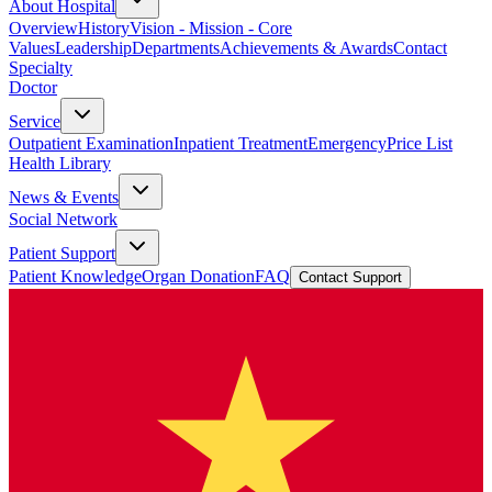
About Hospital
Overview
History
Vision - Mission - Core
Values
Leadership
Departments
Achievements & Awards
Contact
Specialty
Doctor
Service
Outpatient Examination
Inpatient Treatment
Emergency
Price List
Health Library
News & Events
Social Network
Patient Support
Patient Knowledge
Organ Donation
FAQ
Contact Support