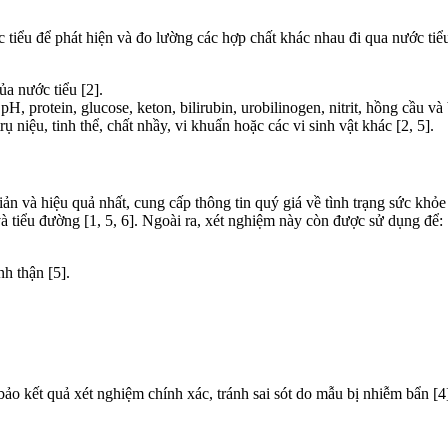
c tiểu để phát hiện và đo lường các hợp chất khác nhau đi qua nước tiể
ủa nước tiểu [2].
, protein, glucose, keton, bilirubin, urobilinogen, nitrit, hồng cầu và 
ụ niệu, tinh thể, chất nhầy, vi khuẩn hoặc các vi sinh vật khác [2, 5].
n và hiệu quả nhất, cung cấp thông tin quý giá về tình trạng sức khỏe 
và tiểu đường [1, 5, 6]. Ngoài ra, xét nghiệm này còn được sử dụng để:
nh thận [5].
bảo kết quả xét nghiệm chính xác, tránh sai sót do mẫu bị nhiễm bẩn [4