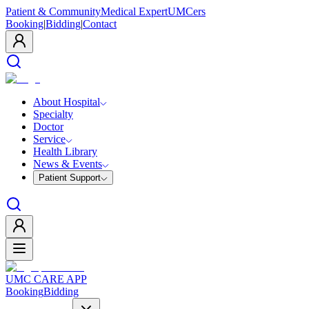
Patient & Community
Medical Expert
UMCers
Booking
|
Bidding
|
Contact
About Hospital
Specialty
Doctor
Service
Health Library
News & Events
Patient Support
UMC CARE APP
Booking
Bidding