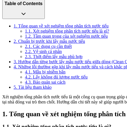
Table of Contents
1. Tổng quan về xét nghiệm tổng phân tích nước tiểu
1.1. Xét nghiệm tổng phân tích nước tiểu là gì?
1.2. Tầm quan trọng của xét nghiệm nước tiểu
2. Chuẩn bị trước khi lấy mẫu nước tiểu
2.1. Các dụng cụ cần thiết
2.2. Vệ sinh cá nhân
2.3. Thời điểm lấy mẫu phù hợp
3. Hướng dẫn từng bước lấy mẫu nước tiểu giữa dòng (Clean 
4. Những lỗi thường gặp khi lấy mẫu nước tiểu và cách khắc p
4.1. Mẫu bị nhiễm bẩn
4.2. Lấy không đủ lượng nước tiểu
4.3. Bảo quản sai cách
5. Tài liệu tham khảo
Xét nghiệm tổng phân tích nước tiểu là một công cụ quan trọng giúp
tại nhà đóng vai trò then chốt. Hướng dẫn chi tiết này sẽ giúp người
1. Tổng quan về xét nghiệm tổng phân tích
1.1. Xét nghiệm tổng phân tích nước tiểu là gì?