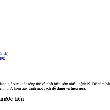
Catch)
hục
 đánh giá sức khỏe tổng thể và phát hiện sớm nhiều bệnh lý. Để đảm b
 bệnh thực hiện quy trình một cách
dễ dàng
và
hiệu quả
.
 nước tiểu