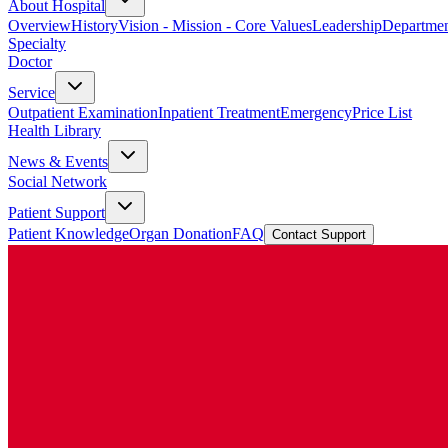
About Hospital
Overview
History
Vision - Mission - Core Values
Leadership
Departmen
Specialty
Doctor
Service
Outpatient Examination
Inpatient Treatment
Emergency
Price List
Health Library
News & Events
Social Network
Patient Support
Patient Knowledge
Organ Donation
FAQ
Contact Support