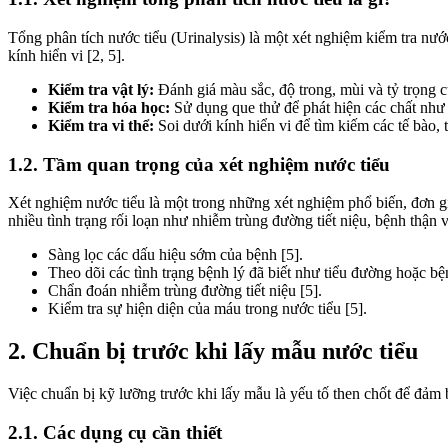
Tổng phân tích nước tiểu (Urinalysis) là một xét nghiệm kiểm tra nướ
kính hiển vi [2, 5].
Kiểm tra vật lý:
Đánh giá màu sắc, độ trong, mùi và tỷ trọng c
Kiểm tra hóa học:
Sử dụng que thử để phát hiện các chất như pH
Kiểm tra vi thể:
Soi dưới kính hiển vi để tìm kiếm các tế bào, tr
1.2. Tầm quan trọng của xét nghiệm nước tiểu
Xét nghiệm nước tiểu là một trong những xét nghiệm phổ biến, đơn giả
nhiều tình trạng rối loạn như nhiễm trùng đường tiết niệu, bệnh thận 
Sàng lọc các dấu hiệu sớm của bệnh [5].
Theo dõi các tình trạng bệnh lý đã biết như tiểu đường hoặc bệ
Chẩn đoán nhiễm trùng đường tiết niệu [5].
Kiểm tra sự hiện diện của máu trong nước tiểu [5].
2. Chuẩn bị trước khi lấy mẫu nước tiểu
Việc chuẩn bị kỹ lưỡng trước khi lấy mẫu là yếu tố then chốt để đảm 
2.1. Các dụng cụ cần thiết