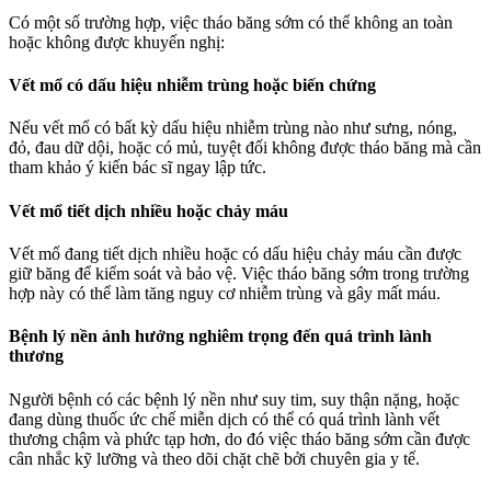
Có một số trường hợp, việc tháo băng sớm có thể không an toàn
hoặc không được khuyến nghị:
Vết mổ có dấu hiệu nhiễm trùng hoặc biến chứng
Nếu vết mổ có bất kỳ dấu hiệu nhiễm trùng nào như sưng, nóng,
đỏ, đau dữ dội, hoặc có mủ, tuyệt đối không được tháo băng mà cần
tham khảo ý kiến bác sĩ ngay lập tức.
Vết mổ tiết dịch nhiều hoặc chảy máu
Vết mổ đang tiết dịch nhiều hoặc có dấu hiệu chảy máu cần được
giữ băng để kiểm soát và bảo vệ. Việc tháo băng sớm trong trường
hợp này có thể làm tăng nguy cơ nhiễm trùng và gây mất máu.
Bệnh lý nền ảnh hưởng nghiêm trọng đến quá trình lành
thương
Người bệnh có các bệnh lý nền như suy tim, suy thận nặng, hoặc
đang dùng thuốc ức chế miễn dịch có thể có quá trình lành vết
thương chậm và phức tạp hơn, do đó việc tháo băng sớm cần được
cân nhắc kỹ lưỡng và theo dõi chặt chẽ bởi chuyên gia y tế.