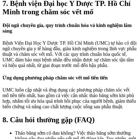
7. Bệnh viện Đại học Y Dược TP. Hồ Chí
Minh trong chăm sóc vết mổ
Đội ngũ chuyên gia, quy trình chuẩn hóa và kinh nghiệm lâm
sàng
Bệnh Viện Đại Học Y Dược TP. Hồ Chí Minh (UMC) tự hào có đội
ngũ chuyên gia y tế hàng đầu, giàu kinh nghiệm trong lĩnh vực phẫu
thuật và chăm sóc vết mổ. Với các quy trình chuẩn hóa quốc tế,
UMC đảm bảo mọi bệnh nhân đều nhận được sự chăm sóc tận tâm
và hiệu quả nhất, từ giai đoạn trước mổ đến hậu phẫu.
Ứng dụng phương pháp chăm sóc vết mổ tiên tiến
UMC luôn cập nhật và ứng dụng các phương pháp chăm sóc vết
mổ tiên tiến nhất, bao gồm cả việc cân nhắc tháo băng sớm khi phù
hợp, nhằm tối ưu hóa quá trình hồi phục của người bệnh, giảm thiểu
biến chứng và nâng cao chất lượng cuộc sống sau phẫu thuật.
8. Câu hỏi thường gặp (FAQ)
Tháo băng sớm có đau không? Việc tháo băng sớm thường
không gây đau nhiều nếu vết mổ đã đóng kín. Tuy nhiên, một