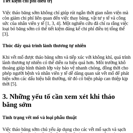
Tiết kiệm chi phí điều trị
Việc tháo băng sớm không chỉ giúp rút ngắn thời gian nằm viện mà
còn giảm chi phí liên quan đến việc thay băng, vật tư y tế và công
sức của nhân viên y tế [1, 3, 4]. Một nghiên cứu đã chỉ ra rằng việc
loại bỏ băng sớm có thể tiết kiệm đáng kể chi phí điều trị tổng thể
[3].
Thúc đẩy quá trình lành thương tự nhiên
Khi vết mổ được tháo băng sớm và tiếp xúc với không khí, quá trình
lành thương tự nhiên có thể diễn ra hiệu quả hơn. Môi trường khô
thoáng giúp hình thành lớp vảy bảo vệ nhanh chóng, đồng thời cho
phép người bệnh và nhân viên y tế dễ dàng quan sát vết mổ để phát
hiện sớm các dấu hiệu bất thường, từ đó có biện pháp can thiệp kịp
thời [5].
3. Những yếu tố cần xem xét khi tháo
băng sớm
Tình trạng vết mổ và loại phẫu thuật
Việc tháo băng sớm chủ yếu áp dụng cho các vết mổ sạch và sạch