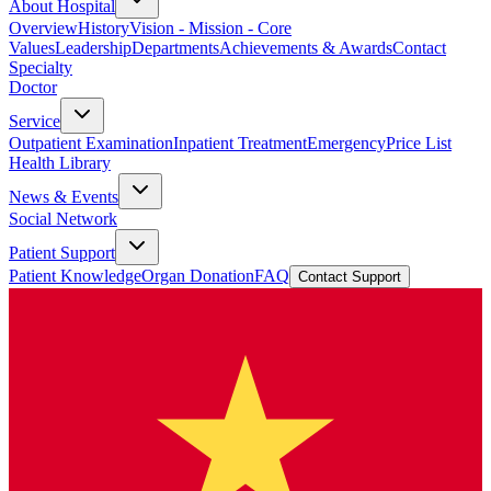
About Hospital
Overview
History
Vision - Mission - Core
Values
Leadership
Departments
Achievements & Awards
Contact
Specialty
Doctor
Service
Outpatient Examination
Inpatient Treatment
Emergency
Price List
Health Library
News & Events
Social Network
Patient Support
Patient Knowledge
Organ Donation
FAQ
Contact Support