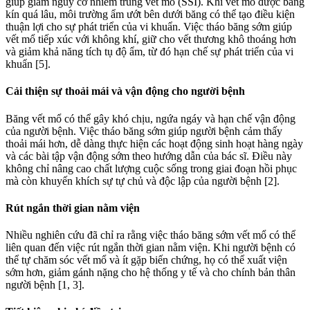
giúp giảm nguy cơ nhiễm trùng vết mổ (SSI). Khi vết mổ được băng
kín quá lâu, môi trường ẩm ướt bên dưới băng có thể tạo điều kiện
thuận lợi cho sự phát triển của vi khuẩn. Việc tháo băng sớm giúp
vết mổ tiếp xúc với không khí, giữ cho vết thương khô thoáng hơn
và giảm khả năng tích tụ độ ẩm, từ đó hạn chế sự phát triển của vi
khuẩn [5].
Cải thiện sự thoải mái và vận động cho người bệnh
Băng vết mổ có thể gây khó chịu, ngứa ngáy và hạn chế vận động
của người bệnh. Việc tháo băng sớm giúp người bệnh cảm thấy
thoải mái hơn, dễ dàng thực hiện các hoạt động sinh hoạt hàng ngày
và các bài tập vận động sớm theo hướng dẫn của bác sĩ. Điều này
không chỉ nâng cao chất lượng cuộc sống trong giai đoạn hồi phục
mà còn khuyến khích sự tự chủ và độc lập của người bệnh [2].
Rút ngắn thời gian nằm viện
Nhiều nghiên cứu đã chỉ ra rằng việc tháo băng sớm vết mổ có thể
liên quan đến việc rút ngắn thời gian nằm viện. Khi người bệnh có
thể tự chăm sóc vết mổ và ít gặp biến chứng, họ có thể xuất viện
sớm hơn, giảm gánh nặng cho hệ thống y tế và cho chính bản thân
người bệnh [1, 3].