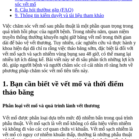
sóc vết mổ
8. Câu hỏi thường gặp (FAQ)
9. Thông tin kiểm duyệt và tài liệu tham khảo
Việc chăm sóc vết mổ sau phẫu thuật là một phần quan trọng trong
quá trình hồi phục của người bệnh. Trong nhiều năm, quan niệm
truyền thống thường khuyến nghị giữ băng vết mổ trong thời gian
dài để bảo vệ vết thương. Tuy nhiên, các nghiên cứu và thực hành y
khoa hiện đại đã chỉ ra rằng việc tháo băng sớm, đặc biệt là đối với
vết mổ sạch và sạch nhiễm vùng bụng sau 48 giờ, có thể mang lại
nhiều lợi ích đáng kể. Bài viết này sẽ đi sâu phân tích những lợi ích
đó, giúp người bệnh và người chăm sóc có cái nhìn rõ ràng hơn về
phương pháp chăm sóc vết mổ tiên tiến này.
1. Bạn cần biết về vết mổ và thời điểm
tháo băng
Phân loại vết mổ và quá trình lành vết thương
Vết mổ được phân loại dựa trên mức độ nhiễm bẩn trong quá trình
phẫu thuật. Vết mổ sạch là vết mổ không có dấu hiệu viêm nhiễm
và không đi vào các cơ quan chứa vi khuẩn. Vết mổ sạch nhiễm là
vết mổ có nguy cơ nhiễm khuẩn thấp, thường là những phẫu thuật