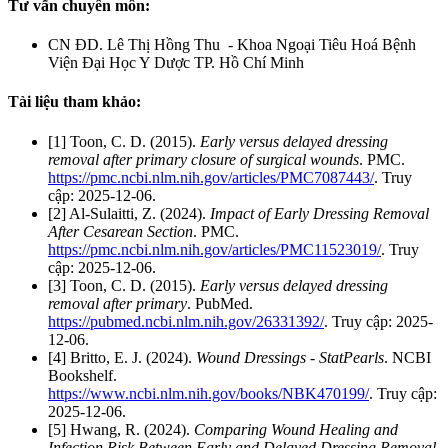
Tư vấn chuyên môn:
CN ĐD. Lê Thị Hồng Thu - Khoa Ngoại Tiêu Hoá Bệnh
Viện Đại Học Y Dược TP. Hồ Chí Minh
Tài liệu tham khảo:
[1] Toon, C. D. (2015).
Early versus delayed dressing
removal after primary closure of surgical wounds
. PMC.
https://pmc.ncbi.nlm.nih.gov/articles/PMC7087443/
. Truy
cập: 2025-12-06.
[2] Al-Sulaitti, Z. (2024).
Impact of Early Dressing Removal
After Cesarean Section
. PMC.
https://pmc.ncbi.nlm.nih.gov/articles/PMC11523019/
. Truy
cập: 2025-12-06.
[3] Toon, C. D. (2015).
Early versus delayed dressing
removal after primary
. PubMed.
https://pubmed.ncbi.nlm.nih.gov/26331392/
. Truy cập: 2025-
12-06.
[4] Britto, E. J. (2024).
Wound Dressings - StatPearls
. NCBI
Bookshelf.
https://www.ncbi.nlm.nih.gov/books/NBK470199/
. Truy cập:
2025-12-06.
[5] Hwang, R. (2024).
Comparing Wound Healing and
Infection Risk Between Early and Delayed Dressing Removal