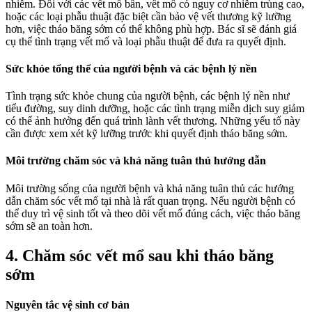
nhiễm. Đối với các vết mổ bẩn, vết mổ có nguy cơ nhiễm trùng cao,
hoặc các loại phẫu thuật đặc biệt cần bảo vệ vết thương kỹ lưỡng
hơn, việc tháo băng sớm có thể không phù hợp. Bác sĩ sẽ đánh giá
cụ thể tình trạng vết mổ và loại phẫu thuật để đưa ra quyết định.
Sức khỏe tổng thể của người bệnh và các bệnh lý nền
Tình trạng sức khỏe chung của người bệnh, các bệnh lý nền như
tiểu đường, suy dinh dưỡng, hoặc các tình trạng miễn dịch suy giảm
có thể ảnh hưởng đến quá trình lành vết thương. Những yếu tố này
cần được xem xét kỹ lưỡng trước khi quyết định tháo băng sớm.
Môi trường chăm sóc và khả năng tuân thủ hướng dẫn
Môi trường sống của người bệnh và khả năng tuân thủ các hướng
dẫn chăm sóc vết mổ tại nhà là rất quan trọng. Nếu người bệnh có
thể duy trì vệ sinh tốt và theo dõi vết mổ đúng cách, việc tháo băng
sớm sẽ an toàn hơn.
4. Chăm sóc vết mổ sau khi tháo băng
sớm
Nguyên tắc vệ sinh cơ bản