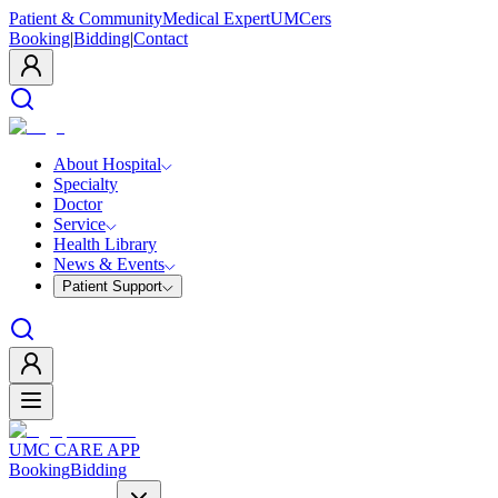
Patient & Community
Medical Expert
UMCers
Booking
|
Bidding
|
Contact
About Hospital
Specialty
Doctor
Service
Health Library
News & Events
Patient Support
UMC CARE APP
Booking
Bidding