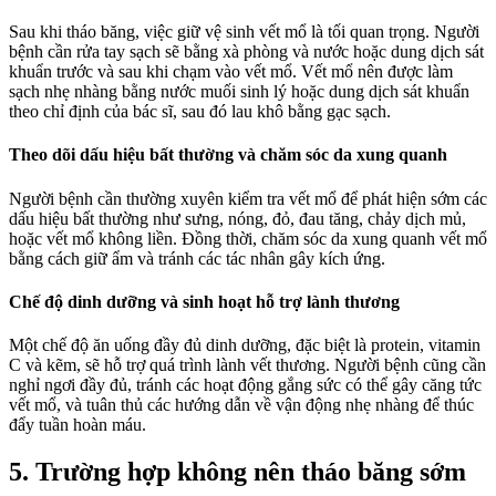
Sau khi tháo băng, việc giữ vệ sinh vết mổ là tối quan trọng. Người
bệnh cần rửa tay sạch sẽ bằng xà phòng và nước hoặc dung dịch sát
khuẩn trước và sau khi chạm vào vết mổ. Vết mổ nên được làm
sạch nhẹ nhàng bằng nước muối sinh lý hoặc dung dịch sát khuẩn
theo chỉ định của bác sĩ, sau đó lau khô bằng gạc sạch.
Theo dõi dấu hiệu bất thường và chăm sóc da xung quanh
Người bệnh cần thường xuyên kiểm tra vết mổ để phát hiện sớm các
dấu hiệu bất thường như sưng, nóng, đỏ, đau tăng, chảy dịch mủ,
hoặc vết mổ không liền. Đồng thời, chăm sóc da xung quanh vết mổ
bằng cách giữ ẩm và tránh các tác nhân gây kích ứng.
Chế độ dinh dưỡng và sinh hoạt hỗ trợ lành thương
Một chế độ ăn uống đầy đủ dinh dưỡng, đặc biệt là protein, vitamin
C và kẽm, sẽ hỗ trợ quá trình lành vết thương. Người bệnh cũng cần
nghỉ ngơi đầy đủ, tránh các hoạt động gắng sức có thể gây căng tức
vết mổ, và tuân thủ các hướng dẫn về vận động nhẹ nhàng để thúc
đẩy tuần hoàn máu.
5. Trường hợp không nên tháo băng sớm