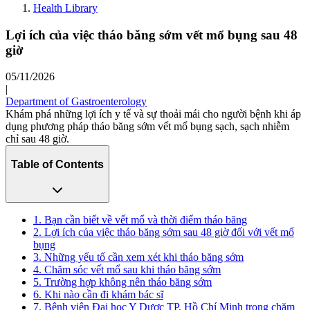
Health Library
Lợi ích của việc tháo băng sớm vết mổ bụng sau 48
giờ
05/11/2026
|
Department of Gastroenterology
Khám phá những lợi ích y tế và sự thoải mái cho người bệnh khi áp
dụng phương pháp tháo băng sớm vết mổ bụng sạch, sạch nhiễm
chỉ sau 48 giờ.
Table of Contents
1. Bạn cần biết về vết mổ và thời điểm tháo băng
2. Lợi ích của việc tháo băng sớm sau 48 giờ đối với vết mổ
bụng
3. Những yếu tố cần xem xét khi tháo băng sớm
4. Chăm sóc vết mổ sau khi tháo băng sớm
5. Trường hợp không nên tháo băng sớm
6. Khi nào cần đi khám bác sĩ
7. Bệnh viện Đại học Y Dược TP. Hồ Chí Minh trong chăm