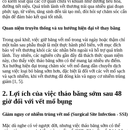
có kiểm soát qua các cơ quan chứa vi khuẩn như đường tiêu hóa,
đường tiết niệu. Quá trình lành vết thương trải qua nhiều giai đoạn
phức tạp, từ viêm, tăng sinh đến tái tạo mô, đòi hỏi sự chăm sóc cẩn
thận để đảm bảo kết quả tốt nhất.
Quan niệm truyền thống và xu hướng hiện đại về thay băng
Trong quá khứ, việc giữ băng vết mổ trong vài ngày hoặc thậm chí
một tuần sau phẫu thuật là một thực hành phổ biến, với mục đích
bảo vệ vết thương khỏi các tác nhân bên ngoài và hỗ trợ quá trình
lành. Tuy nhiên, các nghiên cứu gần đây đã thách thức quan niệm
này, cho thấy việc tháo băng sớm có thể mang lại nhiều ưu điểm.
Xu hướng hiện đại trong chăm sóc vết mổ đang dần chuyển dịch
sang việc loại bỏ băng sớm hơn, đặc biệt là đối với các vết mổ sạch
và sạch nhiễm, khi vết thương đã đóng kín và nguy cơ nhiễm trùng
giảm [1, 5].
2. Lợi ích của việc tháo băng sớm sau 48
giờ đối với vết mổ bụng
Giảm nguy cơ nhiễm trùng vết mổ (Surgical Site Infection - SSI)
Mặc dù nghe có vẻ ngược đời, nhưng việc tháo băng sớm có thể