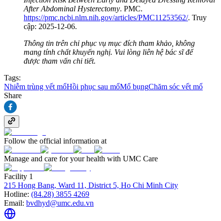
After Abdominal Hysterectomy
. PMC.
https://pmc.ncbi.nlm.nih.gov/articles/PMC11253562/
. Truy
cập: 2025-12-06.
Thông tin trên chỉ phục vụ mục đích tham khảo, không
mang tính chất khuyến nghị. Vui lòng liên hệ bác sĩ để
được tham vấn chi tiết.
Tags:
Nhiễm trùng vết mổ
Hồi phục sau mổ
Mổ bụng
Chăm sóc vết mổ
Share
Follow the official information at
Manage and care for your health with UMC Care
Facility 1
215 Hong Bang, Ward 11, District 5, Ho Chi Minh City
Hotline:
(84.28) 3855 4269
Email:
bvdhyd@umc.edu.vn