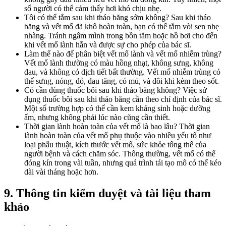
số người có thể cảm thấy hơi khó chịu nhẹ.
Tôi có thể tắm sau khi tháo băng sớm không? Sau khi tháo
băng và vết mổ đã khô hoàn toàn, bạn có thể tắm vòi sen nhẹ
nhàng. Tránh ngâm mình trong bồn tắm hoặc hồ bơi cho đến
khi vết mổ lành hẳn và được sự cho phép của bác sĩ.
Làm thế nào để phân biệt vết mổ lành và vết mổ nhiễm trùng?
Vết mổ lành thường có màu hồng nhạt, không sưng, không
đau, và không có dịch tiết bất thường. Vết mổ nhiễm trùng có
thể sưng, nóng, đỏ, đau tăng, có mủ, và đôi khi kèm theo sốt.
Có cần dùng thuốc bôi sau khi tháo băng không? Việc sử
dụng thuốc bôi sau khi tháo băng cần theo chỉ định của bác sĩ.
Một số trường hợp có thể cần kem kháng sinh hoặc dưỡng
ẩm, nhưng không phải lúc nào cũng cần thiết.
Thời gian lành hoàn toàn của vết mổ là bao lâu? Thời gian
lành hoàn toàn của vết mổ phụ thuộc vào nhiều yếu tố như
loại phẫu thuật, kích thước vết mổ, sức khỏe tổng thể của
người bệnh và cách chăm sóc. Thông thường, vết mổ có thể
đóng kín trong vài tuần, nhưng quá trình tái tạo mô có thể kéo
dài vài tháng hoặc hơn.
9. Thông tin kiểm duyệt và tài liệu tham
khảo