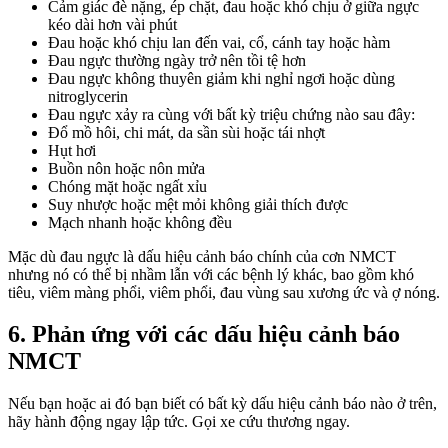
Cảm giác đè nặng, ép chặt, đau hoặc khó chịu ở giữa ngực
kéo dài hơn vài phút
Đau hoặc khó chịu lan đến vai, cổ, cánh tay hoặc hàm
Đau ngực thường ngày trở nên tồi tệ hơn
Đau ngực không thuyên giảm khi nghỉ ngơi hoặc dùng
nitroglycerin
Đau ngực xảy ra cùng với bất kỳ triệu chứng nào sau đây:
Đổ mồ hôi, chi mát, da sần sùi hoặc tái nhợt
Hụt hơi
Buồn nôn hoặc nôn mửa
Chóng mặt hoặc ngất xỉu
Suy nhược hoặc mệt mỏi không giải thích được
Mạch nhanh hoặc không đều
Mặc dù đau ngực là dấu hiệu cảnh báo chính của cơn NMCT
nhưng nó có thể bị nhầm lẫn với các bệnh lý khác, bao gồm khó
tiêu, viêm màng phổi, viêm phổi, đau vùng sau xương ức và ợ nóng.
6. Phản ứng với các dấu hiệu cảnh báo
NMCT
Nếu bạn hoặc ai đó bạn biết có bất kỳ dấu hiệu cảnh báo nào ở trên,
hãy hành động ngay lập tức. Gọi xe cứu thương ngay.