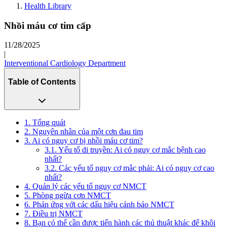
Health Library
Nhồi máu cơ tim cấp
11/28/2025
|
Interventional Cardiology Department
Table of Contents
1. Tổng quát
2. Nguyên nhân của một cơn đau tim
3. Ai có nguy cơ bị nhồi máu cơ tim?
3.1. Yếu tố di truyền: Ai có nguy cơ mắc bệnh cao
nhất?
3.2. Các yếu tố nguy cơ mắc phải: Ai có nguy cơ cao
nhất?
4. Quản lý các yếu tố nguy cơ NMCT
5. Phòng ngừa cơn NMCT
6. Phản ứng với các dấu hiệu cảnh báo NMCT
7. Điều trị NMCT
8. Bạn có thể cần được tiến hành các thủ thuật khác để khôi