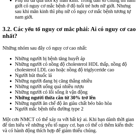
Phụ nữ đã qua thời kỳ mãn kinh. Trong dân số chung thì nam
giới có nguy cơ mắc bệnh ở độ tuổi trẻ hơn nữ giới. Nhưng
sau khi mãn kinh thì phụ nữ có nguy cơ mắc bệnh tương tự
nam giới.
3.2. Các yếu tố nguy cơ mắc phải: Ai có nguy cơ cao
nhất?
Những nhóm sau đây có nguy cơ cao nhất:
Những người bị bệnh tăng huyết áp
Những người có nồng độ cholesterol HDL thấp, nồng độ
cholesterol LDL cao hoặc nồng độ triglyceride cao
Người hút thuốc lá
Những người đang bị căng thẳng nhiều
Những người uống quá nhiều rượu
Những người có lối sống ít vận động
Những người thừa cân từ 30% trở lên
Những người ăn chế độ ăn giàu chất béo bão hòa
Người mắc bệnh tiểu đường type 2
Một cơn NMCT có thể xảy ra với bất kỳ ai. Khi bạn dành thời gian
để tìm hiểu về những yếu tố nguy cơ, bạn có thể có thêm kiến thức
và có hành động thích hợp để giảm thiểu chúng.