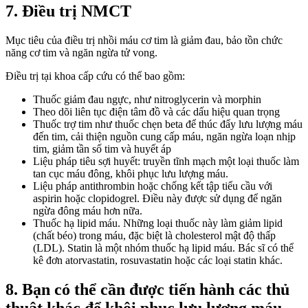
7. Điều trị NMCT
Mục tiêu của điều trị nhồi máu cơ tim là giảm đau, bảo tồn chức
năng cơ tim và ngăn ngừa tử vong.
Điều trị tại khoa cấp cứu có thể bao gồm:
Thuốc giảm đau ngực, như nitroglycerin và morphin
Theo dõi liên tục điện tâm đồ và các dấu hiệu quan trọng
Thuốc trợ tim như thuốc chẹn beta để thúc đẩy lưu lượng máu
đến tim, cải thiện nguồn cung cấp máu, ngăn ngừa loạn nhịp
tim, giảm tần số tim và huyết áp
Liệu pháp tiêu sợi huyết: truyền tĩnh mạch một loại thuốc làm
tan cục máu đông, khôi phục lưu lượng máu.
Liệu pháp antithrombin hoặc chống kết tập tiểu cầu với
aspirin hoặc clopidogrel. Điều này được sử dụng để ngăn
ngừa đông máu hơn nữa.
Thuốc hạ lipid máu. Những loại thuốc này làm giảm lipid
(chất béo) trong máu, đặc biệt là cholesterol mật độ thấp
(LDL). Statin là một nhóm thuốc hạ lipid máu. Bác sĩ có thể
kê đơn atorvastatin, rosuvastatin hoặc các loại statin khác.
8. Bạn có thể cần được tiến hành các thủ