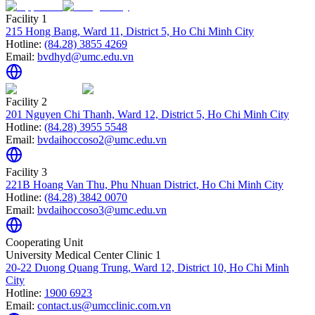
Facility 1
215 Hong Bang, Ward 11, District 5, Ho Chi Minh City
Hotline:
(84.28) 3855 4269
Email:
bvdhyd@umc.edu.vn
Facility 2
201 Nguyen Chi Thanh, Ward 12, District 5, Ho Chi Minh City
Hotline:
(84.28) 3955 5548
Email:
bvdaihoccoso2@umc.edu.vn
Facility 3
221B Hoang Van Thu, Phu Nhuan District, Ho Chi Minh City
Hotline:
(84.28) 3842 0070
Email:
bvdaihoccoso3@umc.edu.vn
Cooperating Unit
University Medical Center Clinic 1
20-22 Duong Quang Trung, Ward 12, District 10, Ho Chi Minh
City
Hotline:
1900 6923
Email:
contact.us@umcclinic.com.vn