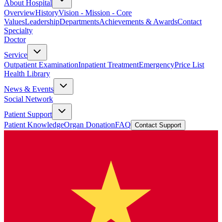
About Hospital
Overview
History
Vision - Mission - Core
Values
Leadership
Departments
Achievements & Awards
Contact
Specialty
Doctor
Service
Outpatient Examination
Inpatient Treatment
Emergency
Price List
Health Library
News & Events
Social Network
Patient Support
Patient Knowledge
Organ Donation
FAQ
Contact Support