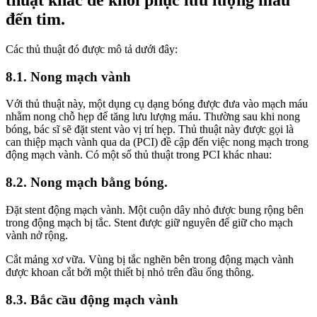
thuật khác để khôi phục lưu lượng máu
đến tim.
Các thủ thuật đó được mô tả dưới đây:
8.1. Nong mạch vành
Với thủ thuật này, một dụng cụ dạng bóng được đưa vào mạch máu
nhằm nong chỗ hẹp để tăng lưu lượng máu. Thường sau khi nong
bóng, bác sĩ sẽ đặt stent vào vị trí hẹp. Thủ thuật này được gọi là
can thiệp mạch vành qua da (PCI) đề cập đến việc nong mạch trong
động mạch vành. Có một số thủ thuật trong PCI khác nhau:
8.2. Nong mạch bằng bóng.
Đặt stent động mạch vành. Một cuộn dây nhỏ được bung rộng bên
trong động mạch bị tắc. Stent được giữ nguyên để giữ cho mạch
vành nở rộng.
Cắt mảng xơ vữa. Vùng bị tắc nghẽn bên trong động mạch vành
được khoan cắt bởi một thiết bị nhỏ trên đầu ống thông.
8.3. Bắc cầu động mạch vành