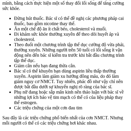
mình, bằng cách thực hiện một số thay đổi lối sống để tăng cường
sức khỏe.
Đừng hút thuốc. Bác sĩ có thể đề nghị các phương pháp cai
thuốc, bao gồm nicotine thay thế.
Ăn một chế độ ăn ít chất béo, cholesterol và muối.
Đi khám sức khỏe thường xuyên để theo dõi huyết áp và
cholesterol.
Theo đuổi một chương trình tập thể dục cường độ vừa phải,
thường xuyên. Những người trên 50 tuổi có lối sống ít vận
động nên đến bác sĩ kiểm tra trước khi bắt đầu chương trình
tập thể dục.
Giảm cân nếu bạn đang thừa cân.
Bác sĩ có thể khuyên bạn dùng aspirin liều thấp thường
xuyên. Aspirin làm giảm xu hướng đông máu, do đó làm
giảm nguy cơ NMCT. Tuy nhiên, phác đồ như vậy chỉ nên
được bắt đầu dưới sự khuyến nghị rõ ràng của bác sĩ.
Phụ nữ đang hoặc sắp mãn kinh nên thảo luận với bác sĩ về
những lợi ích bảo vệ tim mạch có thể có của liệu pháp thay
thế estrogen.
Các triệu chứng của một cơn đau tim
Sau đây là các triệu chứng phổ biến nhất của cơn NMCT. Nhưng
mỗi người có thể có các triệu chứng hơi khác nhau.