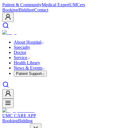
Patient & Community
Medical Expert
UMCers
Booking
|
Bidding
|
Contact
About Hospital
Specialty
Doctor
Service
Health Library
News & Events
Patient Support
UMC CARE APP
Booking
Bidding