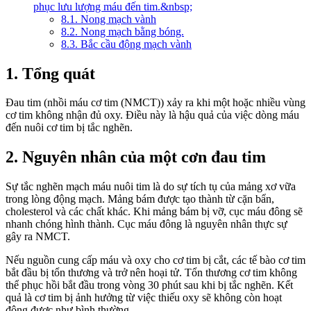
phục lưu lượng máu đến tim.&nbsp;
8.1. Nong mạch vành
8.2. Nong mạch bằng bóng.
8.3. Bắc cầu động mạch vành
1. Tổng quát
Đau tim (nhồi máu cơ tim (NMCT)) xảy ra khi một hoặc nhiều vùng
cơ tim không nhận đủ oxy. Điều này là hậu quả của việc dòng máu
đến nuôi cơ tim bị tắc nghẽn.
2. Nguyên nhân của một cơn đau tim
Sự tắc nghẽn mạch máu nuôi tim là do sự tích tụ của mảng xơ vữa
trong lòng động mạch. Mảng bám được tạo thành từ cặn bẩn,
cholesterol và các chất khác. Khi mảng bám bị vỡ, cục máu đông sẽ
nhanh chóng hình thành. Cục máu đông là nguyên nhân thực sự
gây ra NMCT.
Nếu nguồn cung cấp máu và oxy cho cơ tim bị cắt, các tế bào cơ tim
bắt đầu bị tổn thương và trở nên hoại tử. Tổn thương cơ tim không
thể phục hồi bắt đầu trong vòng 30 phút sau khi bị tắc nghẽn. Kết
quả là cơ tim bị ảnh hưởng từ việc thiếu oxy sẽ không còn hoạt
động được như bình thường.