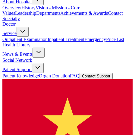
About Hospital
Overview
History
Vision - Mission - Core
Values
Leadership
Departments
Achievements & Awards
Contact
Specialty
Doctor
Service
Outpatient Examination
Inpatient Treatment
Emergency
Price List
Health Library
News & Events
Social Network
Patient Support
Patient Knowledge
Organ Donation
FAQ
Contact Support