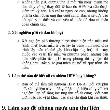
Không hẳn. p16 dương tính là một "tín hiệu" mạnh mẽ
cho thấy có sự thay đổi tế bào do HPV và cần được
kiểm tra kỹ hơn. Nó chỉ ra nguy cơ cao, nhưng không
phải là chẩn đoán ung thư cuối cùng. Bác sĩ sẽ dựa vào
kết quả sinh thiết và các yếu tố khác để đưa ra chẩn
đoán chính xác.
Xét nghiệm p16 có đau không?
Xét nghiệm p16 thường được thực hiện trên mẫu mô
(sinh thiết) hoặc mẫu tế bào lấy từ vùng nghi ngờ. Quá
trình lấy mẫu có thể gây khó chịu nhẹ hoặc đau tùy
thuộc vào vị trí lấy mẫu và phương pháp, nhưng bản
thân việc phân tích p16 trong phòng thí nghiệm thì
không đau. Bác sĩ sẽ giải thích cụ thể về quy trình lấy
mẫu.
Làm thế nào để biết tôi có nhiễm HPV hay không?
Bạn có thể làm xét nghiệm HPV DNA. Đối với phụ
nữ, xét nghiệm này thường được thực hiện cùng với xét
nghiệm Pap để sàng lọc ung thư cổ tử cung. Với nam
giới hoặc các vị trí khác, bác sĩ sẽ chỉ định khi cần thiết.
9. Làm sao để phòng ngừa ung thư liên