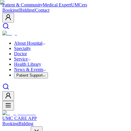
Patient & Community
Medical Expert
UMCers
Booking
|
Bidding
|
Contact
About Hospital
Specialty
Doctor
Service
Health Library
News & Events
Patient Support
UMC CARE APP
Booking
Bidding