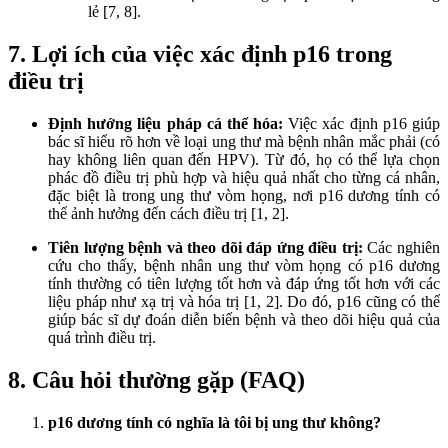
lẻ [7, 8].
7. Lợi ích của việc xác định p16 trong
điều trị
Định hướng liệu pháp cá thể hóa:
Việc xác định p16 giúp
bác sĩ hiểu rõ hơn về loại ung thư mà bệnh nhân mắc phải (có
hay không liên quan đến HPV). Từ đó, họ có thể lựa chọn
phác đồ điều trị phù hợp và hiệu quả nhất cho từng cá nhân,
đặc biệt là trong ung thư vòm họng, nơi p16 dương tính có
thể ảnh hưởng đến cách điều trị [1, 2].
Tiên lượng bệnh và theo dõi đáp ứng điều trị:
Các nghiên
cứu cho thấy, bệnh nhân ung thư vòm họng có p16 dương
tính thường có tiên lượng tốt hơn và đáp ứng tốt hơn với các
liệu pháp như xạ trị và hóa trị [1, 2]. Do đó, p16 cũng có thể
giúp bác sĩ dự đoán diễn biến bệnh và theo dõi hiệu quả của
quá trình điều trị.
8. Câu hỏi thường gặp (FAQ)
p16 dương tính có nghĩa là tôi bị ung thư không?