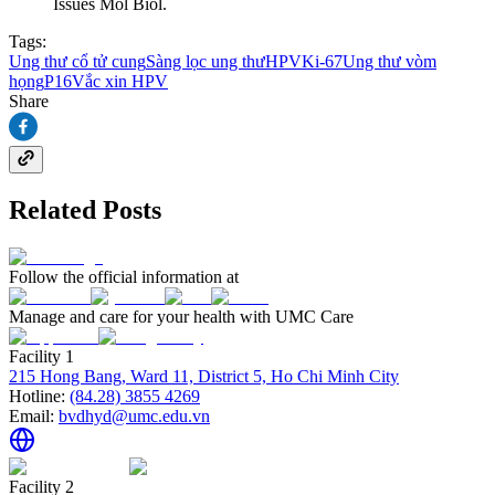
Issues Mol Biol.
Tags:
Ung thư cổ tử cung
Sàng lọc ung thư
HPV
Ki-67
Ung thư vòm
họng
P16
Vắc xin HPV
Share
Related Posts
Follow the official information at
Manage and care for your health with UMC Care
Facility 1
215 Hong Bang, Ward 11, District 5, Ho Chi Minh City
Hotline:
(84.28) 3855 4269
Email:
bvdhyd@umc.edu.vn
Facility 2