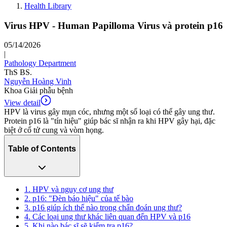
Health Library
Virus HPV - Human Papilloma Virus và protein p16
05/14/2026
|
Pathology Department
ThS BS.
Nguyễn Hoàng Vinh
Khoa Giải phẫu bệnh
View detail
HPV là virus gây mụn cóc, nhưng một số loại có thể gây ung thư.
Protein p16 là "tín hiệu" giúp bác sĩ nhận ra khi HPV gây hại, đặc
biệt ở cổ tử cung và vòm họng.
Table of Contents
1. HPV và nguy cơ ung thư
2. p16: "Đèn báo hiệu" của tế bào
3. p16 giúp ích thế nào trong chẩn đoán ung thư?
4. Các loại ung thư khác liên quan đến HPV và p16
5. Khi nào bác sĩ sẽ kiểm tra p16?