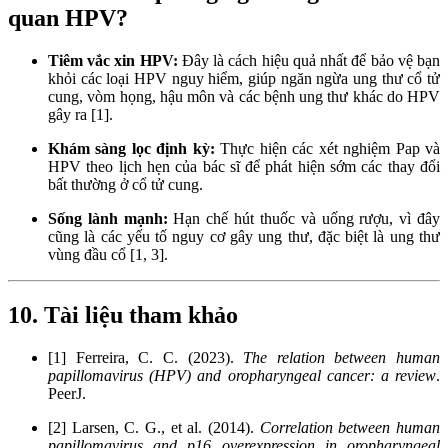
quan HPV?
Tiêm vắc xin HPV:
Đây là cách hiệu quả nhất để bảo vệ bạn
khỏi các loại HPV nguy hiểm, giúp ngăn ngừa ung thư cổ tử
cung, vòm họng, hậu môn và các bệnh ung thư khác do HPV
gây ra [1].
Khám sàng lọc định kỳ:
Thực hiện các xét nghiệm Pap và
HPV theo lịch hẹn của bác sĩ để phát hiện sớm các thay đổi
bất thường ở cổ tử cung.
Sống lành mạnh:
Hạn chế hút thuốc và uống rượu, vì đây
cũng là các yếu tố nguy cơ gây ung thư, đặc biệt là ung thư
vùng đầu cổ [1, 3].
10. Tài liệu tham khảo
[1] Ferreira, C. C. (2023).
The relation between human
papillomavirus (HPV) and oropharyngeal cancer: a review
.
PeerJ.
[2] Larsen, C. G., et al. (2014).
Correlation between human
papillomavirus and p16 overexpression in oropharyngeal