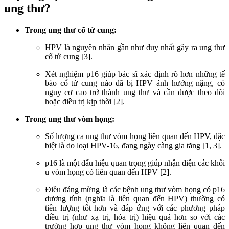
ung thư?
Trong ung thư cổ tử cung:
HPV là nguyên nhân gần như duy nhất gây ra ung thư
cổ tử cung [3].
Xét nghiệm p16 giúp bác sĩ xác định rõ hơn những tế
bào cổ tử cung nào đã bị HPV ảnh hưởng nặng, có
nguy cơ cao trở thành ung thư và cần được theo dõi
hoặc điều trị kịp thời [2].
Trong ung thư vòm họng:
Số lượng ca ung thư vòm họng liên quan đến HPV, đặc
biệt là do loại HPV-16, đang ngày càng gia tăng [1, 3].
p16 là một dấu hiệu quan trọng giúp nhận diện các khối
u vòm họng có liên quan đến HPV [2].
Điều đáng mừng là các bệnh ung thư vòm họng có p16
dương tính (nghĩa là liên quan đến HPV) thường có
tiên lượng tốt hơn và đáp ứng với các phương pháp
điều trị (như xạ trị, hóa trị) hiệu quả hơn so với các
trường hợp ung thư vòm họng không liên quan đến