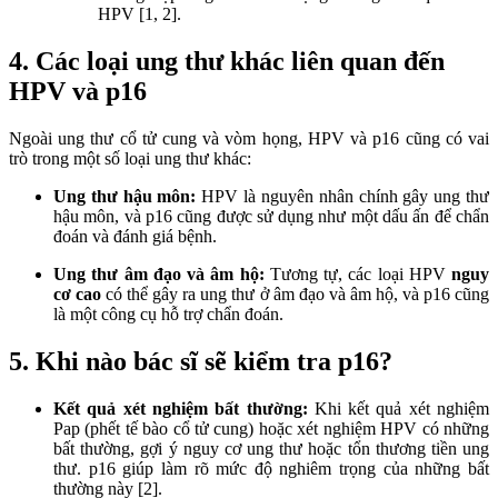
HPV [1, 2].
4. Các loại ung thư khác liên quan đến
HPV và p16
Ngoài ung thư cổ tử cung và vòm họng, HPV và p16 cũng có vai
trò trong một số loại ung thư khác:
Ung thư hậu môn:
HPV là nguyên nhân chính gây ung thư
hậu môn, và p16 cũng được sử dụng như một dấu ấn để chẩn
đoán và đánh giá bệnh.
Ung thư âm đạo và âm hộ:
Tương tự, các loại HPV
nguy
cơ cao
có thể gây ra ung thư ở âm đạo và âm hộ, và p16 cũng
là một công cụ hỗ trợ chẩn đoán.
5. Khi nào bác sĩ sẽ kiểm tra p16?
Kết quả xét nghiệm bất thường:
Khi kết quả xét nghiệm
Pap (phết tế bào cổ tử cung) hoặc xét nghiệm HPV có những
bất thường, gợi ý nguy cơ ung thư hoặc tổn thương tiền ung
thư. p16 giúp làm rõ mức độ nghiêm trọng của những bất
thường này [2].