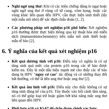
Nghi ngờ ung thư:
Khi có các triệu chứng đáng lo ngại hoặc
nghi ngờ ung thư ở vùng cổ tử cung, vòm họng, hoặc các
vùng khác liên quan đến HPV, cần thực hiện sinh thiết (lấy
một mẫu mô nhỏ) để xác định chẩn đoán [1, 2].
Các phương pháp xét nghiệm p16 phổ biến:
Xét nghiệm
p16 thường được thực hiện thông qua kỹ thuật hóa mô miễn
dịch (immunohistochemistry) trên mẫu mô sinh thiết hoặc
mẫu tế bào [2].
6. Ý nghĩa của kết quả xét nghiệm p16
Kết quả dương tính với p16:
Điều này có nghĩa là có sự
tăng sinh quá mức của protein p16 trong các tế bào được
kiểm tra. Đây là một dấu hiệu mạnh mẽ cho thấy các tế bào
đang bị HPV "
nguy cơ cao
" tác động và có những thay đổi
bất thường, có thể là tiền ung thư hoặc ung thư [2].
Kết quả âm tính với p16:
Điều này cho thấy không có sự
tăng sinh đáng kể của p16. Tùy thuộc vào bối cảnh lâm sàng,
nó có thể giúp loại trừ hoặc giảm bớt khả năng mắc ung thư
liên quan đến HPV.
Phối hợp p16 và Ki-67 để chẩn đoán chính xác hơn: