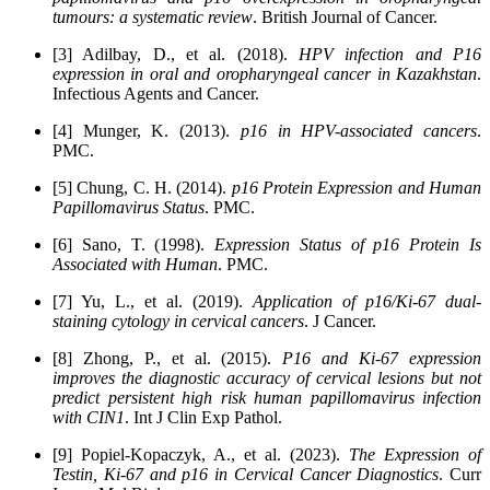
tumours: a systematic review
. British Journal of Cancer.
[3] Adilbay, D., et al. (2018).
HPV infection and P16
expression in oral and oropharyngeal cancer in Kazakhstan
.
Infectious Agents and Cancer.
[4] Munger, K. (2013).
p16 in HPV-associated cancers
.
PMC.
[5] Chung, C. H. (2014).
p16 Protein Expression and Human
Papillomavirus Status
. PMC.
[6] Sano, T. (1998).
Expression Status of p16 Protein Is
Associated with Human
. PMC.
[7] Yu, L., et al. (2019).
Application of p16/Ki-67 dual-
staining cytology in cervical cancers
. J Cancer.
[8] Zhong, P., et al. (2015).
P16 and Ki-67 expression
improves the diagnostic accuracy of cervical lesions but not
predict persistent high risk human papillomavirus infection
with CIN1
. Int J Clin Exp Pathol.
[9] Popiel-Kopaczyk, A., et al. (2023).
The Expression of
Testin, Ki-67 and p16 in Cervical Cancer Diagnostics
. Curr