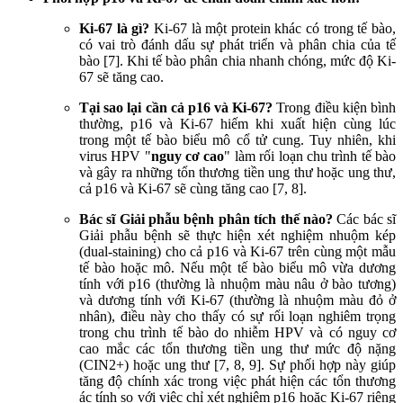
Ki-67 là gì?
Ki-67 là một protein khác có trong tế bào,
có vai trò đánh dấu sự phát triển và phân chia của tế
bào [7]. Khi tế bào phân chia nhanh chóng, mức độ Ki-
67 sẽ tăng cao.
Tại sao lại cần cả p16 và Ki-67?
Trong điều kiện bình
thường, p16 và Ki-67 hiếm khi xuất hiện cùng lúc
trong một tế bào biểu mô cổ tử cung. Tuy nhiên, khi
virus HPV "
nguy cơ cao
" làm rối loạn chu trình tế bào
và gây ra những tổn thương tiền ung thư hoặc ung thư,
cả p16 và Ki-67 sẽ cùng tăng cao [7, 8].
Bác sĩ Giải phẫu bệnh phân tích thế nào?
Các bác sĩ
Giải phẫu bệnh sẽ thực hiện xét nghiệm nhuộm kép
(dual-staining) cho cả p16 và Ki-67 trên cùng một mẫu
tế bào hoặc mô. Nếu một tế bào biểu mô vừa dương
tính với p16 (thường là nhuộm màu nâu ở bào tương)
và dương tính với Ki-67 (thường là nhuộm màu đỏ ở
nhân), điều này cho thấy có sự rối loạn nghiêm trọng
trong chu trình tế bào do nhiễm HPV và có nguy cơ
cao mắc các tổn thương tiền ung thư mức độ nặng
(CIN2+) hoặc ung thư [7, 8, 9]. Sự phối hợp này giúp
tăng độ chính xác trong việc phát hiện các tổn thương
ác tính so với việc chỉ xét nghiệm p16 hoặc Ki-67 riêng