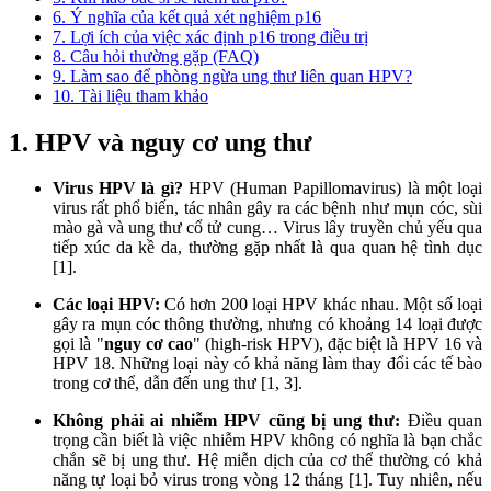
6. Ý nghĩa của kết quả xét nghiệm p16
7. Lợi ích của việc xác định p16 trong điều trị
8. Câu hỏi thường gặp (FAQ)
9. Làm sao để phòng ngừa ung thư liên quan HPV?
10. Tài liệu tham khảo
1. HPV và nguy cơ ung thư
Virus HPV là gì?
HPV (Human Papillomavirus) là một loại
virus rất phổ biến, tác nhân gây ra các bệnh như mụn cóc, sùi
mào gà và ung thư cổ tử cung… Virus lây truyền chủ yếu qua
tiếp xúc da kề da, thường gặp nhất là qua quan hệ tình dục
[1].
Các loại HPV:
Có hơn 200 loại HPV khác nhau. Một số loại
gây ra mụn cóc thông thường, nhưng có khoảng 14 loại được
gọi là "
nguy cơ cao
" (high-risk HPV), đặc biệt là HPV 16 và
HPV 18. Những loại này có khả năng làm thay đổi các tế bào
trong cơ thể, dẫn đến ung thư [1, 3].
Không phải ai nhiễm HPV cũng bị ung thư:
Điều quan
trọng cần biết là việc nhiễm HPV không có nghĩa là bạn chắc
chắn sẽ bị ung thư. Hệ miễn dịch của cơ thể thường có khả
năng tự loại bỏ virus trong vòng 12 tháng [1]. Tuy nhiên, nếu