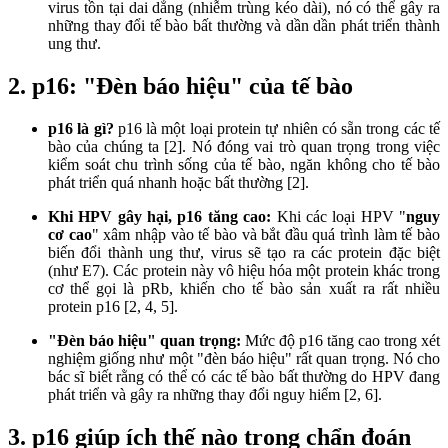
virus tồn tại dai dẳng (nhiễm trùng kéo dài), nó có thể gây ra
những thay đổi tế bào bất thường và dần dần phát triển thành
ung thư.
2. p16: "Đèn báo hiệu" của tế bào
p16 là gì?
p16 là một loại protein tự nhiên có sẵn trong các tế
bào của chúng ta [2]. Nó đóng vai trò quan trọng trong việc
kiểm soát chu trình sống của tế bào, ngăn không cho tế bào
phát triển quá nhanh hoặc bất thường [2].
Khi HPV gây hại, p16 tăng cao:
Khi các loại HPV "
nguy
cơ cao
" xâm nhập vào tế bào và bắt đầu quá trình làm tế bào
biến đổi thành ung thư, virus sẽ tạo ra các protein đặc biệt
(như E7). Các protein này vô hiệu hóa một protein khác trong
cơ thể gọi là pRb, khiến cho tế bào sản xuất ra rất nhiều
protein p16 [2, 4, 5].
"Đèn báo hiệu" quan trọng:
Mức độ p16 tăng cao trong xét
nghiệm giống như một "đèn báo hiệu" rất quan trọng. Nó cho
bác sĩ biết rằng có thể có các tế bào bất thường do HPV đang
phát triển và gây ra những thay đổi nguy hiểm [2, 6].
3. p16 giúp ích thế nào trong chẩn đoán