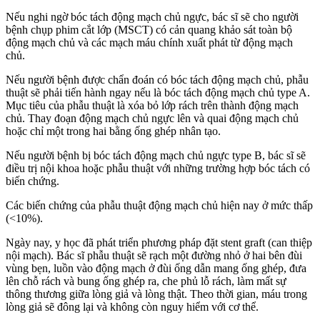
Nếu nghi ngờ bóc tách động mạch chủ ngực, bác sĩ sẽ cho người
bệnh chụp phim cắt lớp (MSCT) có cản quang khảo sát toàn bộ
động mạch chủ và các mạch máu chính xuất phát từ động mạch
chủ.
Nếu người bệnh được chẩn đoán có bóc tách động mạch chủ, phẫu
thuật sẽ phải tiến hành ngay nếu là bóc tách động mạch chủ type A.
Mục tiêu của phẫu thuật là xóa bỏ lớp rách trên thành động mạch
chủ. Thay đoạn động mạch chủ ngực lên và quai động mạch chủ
hoặc chỉ một trong hai bằng ống ghép nhân tạo.
Nếu người bệnh bị bóc tách động mạch chủ ngực type B, bác sĩ sẽ
điều trị nội khoa hoặc phẫu thuật với những trường hợp bóc tách có
biến chứng.
Các biến chứng của phẫu thuật động mạch chủ hiện nay ở mức thấp
(<10%).
Ngày nay, y học đã phát triển phương pháp đặt stent graft (can thiệp
nội mạch). Bác sĩ phẫu thuật sẽ rạch một đường nhỏ ở hai bên đùi
vùng bẹn, luồn vào động mạch ở đùi ống dẫn mang ống ghép, đưa
lên chỗ rách và bung ống ghép ra, che phủ lỗ rách, làm mất sự
thông thương giữa lòng giả và lòng thật. Theo thời gian, máu trong
lòng giả sẽ đông lại và không còn nguy hiểm với cơ thể.