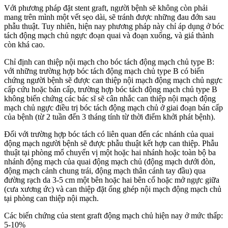
Với phương pháp đặt stent graft, người bệnh sẽ không còn phải
mang trên mình một vết sẹo dài, sẽ tránh được những đau đớn sau
phẫu thuật. Tuy nhiên, hiện nay phương pháp này chỉ áp dụng ở bóc
tách động mạch chủ ngực đoạn quai và đoạn xuống, và giá thành
còn khá cao.
Chỉ định can thiệp nội mạch cho bóc tách động mạch chủ type B:
với những trường hợp bóc tách động mạch chủ type B có biến
chứng người bệnh sẽ được can thiệp nội mạch động mạch chủ ngực
cấp cứu hoặc bán cấp, trường hợp bóc tách động mạch chủ type B
không biến chứng các bác sĩ sẽ cân nhắc can thiệp nội mạch động
mạch chủ ngực điều trị bóc tách động mạch chủ ở giai đoạn bán cấp
của bệnh (từ 2 tuần đến 3 tháng tính từ thời điểm khởi phát bệnh).
Đối với trường hợp bóc tách có liên quan đến các nhánh của quai
động mạch người bệnh sẽ được phẫu thuật kết hợp can thiệp. Phẫu
thuật tại phòng mổ chuyển vị một hoặc hai nhánh hoặc toàn bộ ba
nhánh động mạch của quai động mạch chủ (động mạch dưới đòn,
động mạch cảnh chung trái, động mạch thân cánh tay đầu) qua
đường rạch da 3-5 cm một bên hoặc hai bên cổ hoặc mở ngực giữa
(cưa xương ức) và can thiệp đặt ống ghép nội mạch động mạch chủ
tại phòng can thiệp nội mạch.
Các biến chứng của stent graft động mạch chủ hiện nay ở mức thấp:
5-10%