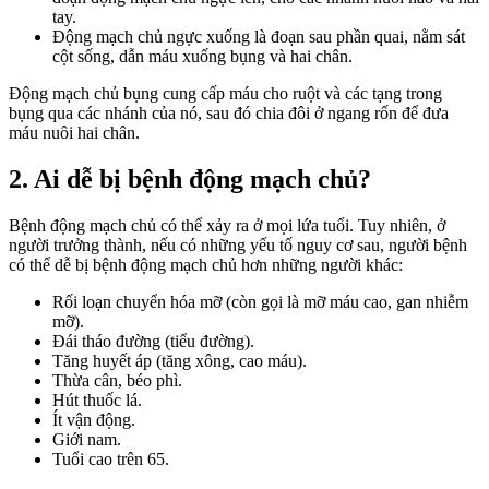
tay.
Động mạch chủ ngực xuống là đoạn sau phần quai, nằm sát
cột sống, dẫn máu xuống bụng và hai chân.
Động mạch chủ bụng cung cấp máu cho ruột và các tạng trong
bụng qua các nhánh của nó, sau đó chia đôi ở ngang rốn để đưa
máu nuôi hai chân.
2. Ai dễ bị bệnh động mạch chủ?
Bệnh động mạch chủ có thể xảy ra ở mọi lứa tuổi. Tuy nhiên, ở
người trưởng thành, nếu có những yếu tố nguy cơ sau, người bệnh
có thể dễ bị bệnh động mạch chủ hơn những người khác:
Rối loạn chuyển hóa mỡ (còn gọi là mỡ máu cao, gan nhiễm
mỡ).
Đái tháo đường (tiểu đường).
Tăng huyết áp (tăng xông, cao máu).
Thừa cân, béo phì.
Hút thuốc lá.
Ít vận động.
Giới nam.
Tuổi cao trên 65.