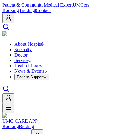
Patient & Community
Medical Expert
UMCers
Booking
|
Bidding
|
Contact
About Hospital
Specialty
Doctor
Service
Health Library
News & Events
Patient Support
UMC CARE APP
Booking
Bidding