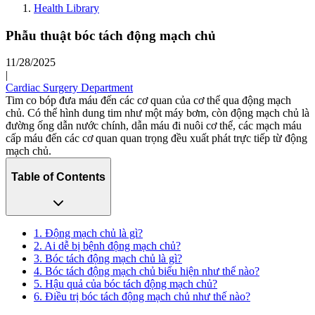
Health Library
Phẫu thuật bóc tách động mạch chủ
11/28/2025
|
Cardiac Surgery Department
Tim co bóp đưa máu đến các cơ quan của cơ thể qua động mạch
chủ. Có thể hình dung tim như một máy bơm, còn động mạch chủ là
đường ống dẫn nước chính, dẫn máu đi nuôi cơ thể, các mạch máu
cấp máu đến các cơ quan quan trọng đều xuất phát trực tiếp từ động
mạch chủ.
Table of Contents
1. Động mạch chủ là gì?
2. Ai dễ bị bệnh động mạch chủ?
3. Bóc tách động mạch chủ là gì?
4. Bóc tách động mạch chủ biểu hiện như thế nào?
5. Hậu quả của bóc tách động mạch chủ?
6. Điều trị bóc tách động mạch chủ như thế nào?