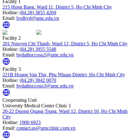
Facility 1
215 Hong Bang, Ward 11, District 5, Ho Chi Minh City
Hotline:
(84.28) 3855 4269
Email:
bvdhyd@umc.edu.vn
Facility 2
201 Nguyen Chi Thanh, Ward 12, District 5, Ho Chi Minh City
Hotline:
(84.28) 3955 5548
Email:
bvdaihoccoso2@umc.edu.vn
Facility 3
221B Hoang Van Thu, Phu Nhuan District, Ho Chi Minh City
Hotline:
(84.28) 3842 0070
Email:
bvdaihoccoso3@umc.edu.vn
Cooperating Unit
University Medical Center Clinic 1
20-22 Duong Quang Trung, Ward 12, District 10, Ho Chi Minh
City
Hotline:
1900 6923
Email:
contact.us@umcclinic.com.vn