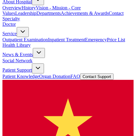
About Hospital
Overview
History
Vision - Mission - Core
Values
Leadership
Departments
Achievements & Awards
Contact
Specialty
Doctor
Service
Outpatient Examination
Inpatient Treatment
Emergency
Price List
Health Library
News & Events
Social Network
Patient Support
Patient Knowledge
Organ Donation
FAQ
Contact Support