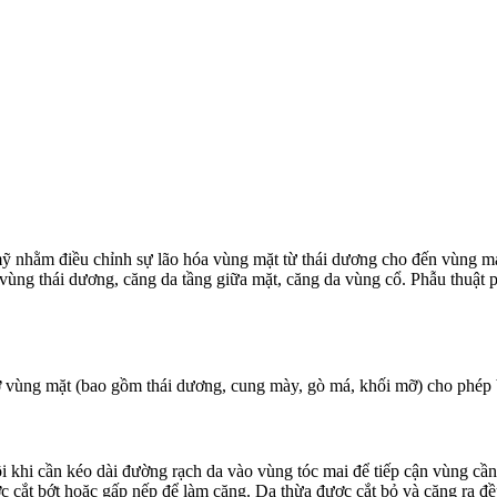
mỹ nhằm điều chỉnh sự lão hóa vùng mặt từ thái dương cho đến vùng m
vùng thái dương, căng da tầng giữa mặt, căng da vùng cổ. Phẫu thuật 
ơ vùng mặt (bao gồm thái dương, cung mày, gò má, khối mỡ) cho phép 
i khi cần kéo dài đường rạch da vào vùng tóc mai để tiếp cận vùng cần 
ợc cắt bớt hoặc gấp nếp để làm căng. Da thừa được cắt bỏ và căng ra đề