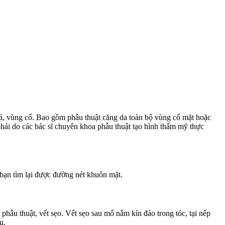
á, vùng cổ. Bao gồm phẫu thuật căng da toàn bộ vùng cổ mặt hoặc
phải do các bác sĩ chuyên khoa phẫu thuật tạo hình thẩm mỹ thực
bạn tìm lại được đường nét khuôn mặt.
phẫu thuật, vết sẹo. Vết sẹo sau mổ nằm kín đáo trong tóc, tại nếp
u.