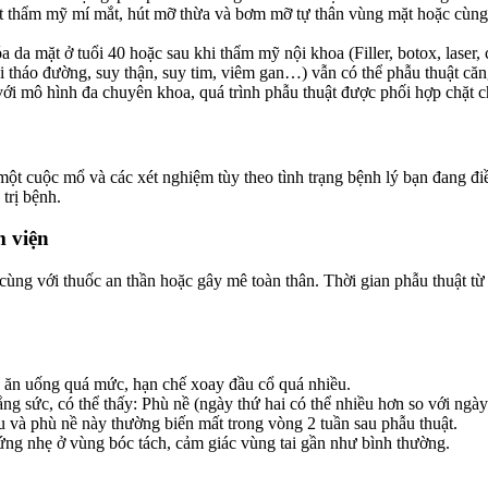
ật thẩm mỹ mí mắt, hút mỡ thừa và bơm mỡ tự thân vùng mặt hoặc cùng v
hóa da mặt ở tuổi 40 hoặc sau khi thẩm mỹ nội khoa (Filler, botox, la
 tháo đường, suy thận, suy tim, viêm gan…) vẫn có thể phẫu thuật căng
ới mô hình đa chuyên khoa, quá trình phẫu thuật được phối hợp chặt c
t cuộc mổ và các xét nghiệm tùy theo tình trạng bệnh lý bạn đang điều
trị bệnh.
m viện
cùng với thuốc an thần hoặc gây mê toàn thân. Thời gian phẫu thuật từ 
 ăn uống quá mức, hạn chế xoay đầu cổ quá nhiều.
ắng sức, có thể thấy: Phù nề (ngày thứ hai có thể nhiều hơn so với n
 và phù nề này thường biến mất trong vòng 2 tuần sau phẫu thuật.
ứng nhẹ ở vùng bóc tách, cảm giác vùng tai gần như bình thường.