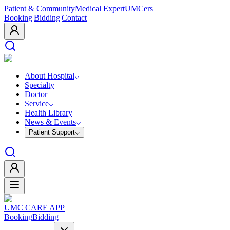
Patient & Community
Medical Expert
UMCers
Booking
|
Bidding
|
Contact
About Hospital
Specialty
Doctor
Service
Health Library
News & Events
Patient Support
UMC CARE APP
Booking
Bidding