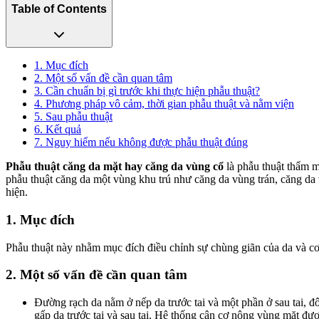
Table of Contents
1. Mục đích
2. Một số vấn đề cần quan tâm
3. Cần chuẩn bị gì trước khi thực hiện phẫu thuật?
4. Phương pháp vô cảm, thời gian phẫu thuật và nằm viện
5. Sau phẫu thuật
6. Kết quả
7. Nguy hiểm nếu không được phẫu thuật đúng
Phẫu thuật căng da mặt hay căng da vùng cổ
là phẫu thuật thẩm 
phẫu thuật căng da một vùng khu trú như căng da vùng trán, căng da 
hiện.
1. Mục đích
Phẫu thuật này nhằm mục đích điều chỉnh sự chùng giãn của da và c
2. Một số vấn đề cần quan tâm
Đường rạch da nằm ở nếp da trước tai và một phần ở sau tai, đô
gấp da trước tai và sau tai. Hệ thống cân cơ nông vùng mặt đư