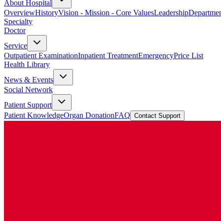
About Hospital
Overview
History
Vision - Mission - Core Values
Leadership
Departmen
Specialty
Doctor
Service
Outpatient Examination
Inpatient Treatment
Emergency
Price List
Health Library
News & Events
Social Network
Patient Support
Patient Knowledge
Organ Donation
FAQ
Contact Support