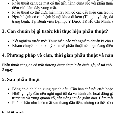
Phẫu thuật căng da mặt có thể tiến hành cùng lúc với phẫu thu
tiêm chất làm đầy vùng mặt.
Phẫu thuật có thể thực hiện ngay khi có các dấu hiệu của lão 
Người bệnh có các bệnh lý nội khoa đi kèm (Tăng huyết áp, đái
trạng bệnh. Tại Bệnh viện Đại học Y Dược TP. Hồ Chí Minh, v
3. Cần chuẩn bị gì trước khi thực hiện phẫu thuật?
Xét nghiệm trước mổ: Thực hiện các xét nghiệm chuẩn bị cho mộ
Khám chuyên khoa xin ý kiến về phẫu thuật nếu bạn đang điều 
4. Phương pháp vô cảm, thời gian phẫu thuật và nằ
Phẫu thuật căng da cổ mặt thường được thực hiện dưới gây tê tại chỗ 
2 ngày.
5. Sau phẫu thuật
Băng ép định hình xung quanh đầu. Cần hạn chế nói cười hoặc
Những ngày đầu nên nghỉ ngơi tối đa và tránh các hoạt động g
trước tai và xung quanh cổ, cần uống thuốc giảm đau. Bầm máu
Phù nề hầu như biến mất sau tháng đầu tiên, nhưng có thể sờ c
6. Kết quả