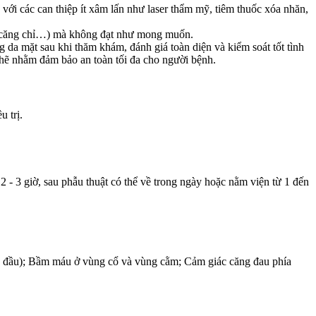
ới các can thiệp ít xâm lấn như laser thẩm mỹ, tiêm thuốc xóa nhăn,
ser, căng chỉ…) mà không đạt như mong muốn.
 da mặt sau khi thăm khám, đánh giá toàn diện và kiểm soát tốt tình
hẽ nhằm đảm bảo an toàn tối đa cho người bệnh.
 trị.
2 - 3 giờ, sau phẫu thuật có thể về trong ngày hoặc nằm viện từ 1 đến
gày đầu); Bầm máu ở vùng cổ và vùng cằm; Cảm giác căng đau phía