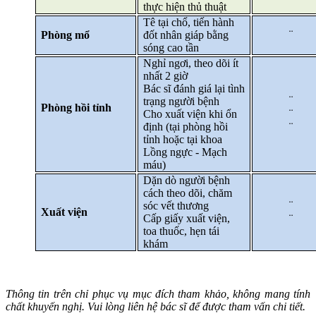
thực hiện thủ thuật
Tê tại chổ, tiến hành
Phòng mổ
đốt nhân giáp bằng
¨
sóng cao tần
Nghỉ ngơi, theo dõi ít
nhất 2 giờ
Bác sĩ đánh giá lại tình
¨
trạng người bệnh
Phòng hồi tỉnh
Cho xuất viện khi ổn
¨
định
(tại phòng hồi
¨
tỉnh hoặc tại khoa
Lồng ngực - Mạch
máu)
Dặn dò người bệnh
cách theo dõi
,
chăm
sóc vết thương
¨
Xuất viện
Cấp giấy xuất viện,
¨
toa thuốc, hẹn tái
khám
Thông tin trên chỉ phục vụ mục đích tham khảo, không mang tính
chất khuyến nghị. Vui lòng liên hệ bác sĩ để được tham vấn chi tiết.