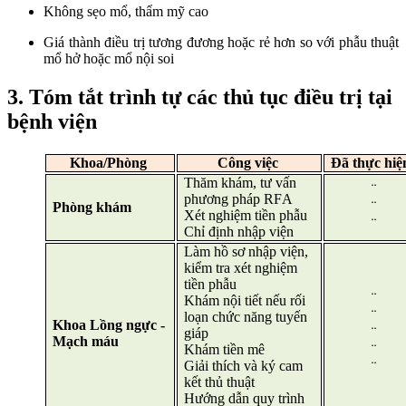
Không sẹo mổ, thẩm mỹ cao
Giá thành điều trị tương đương hoặc rẻ hơn so với phẫu thuật
mổ hở hoặc mổ nội soi
3. Tóm tắt trình tự các thủ tục điều trị tại
bệnh viện
Khoa/Phòng
Công việc
Đã thực hiệ
Thăm khám, tư vấn
¨
phương pháp RFA
Phòng khám
¨
Xét nghiệm tiền phẫu
¨
Chỉ định nhập viện
Làm hồ sơ nhập viện,
kiểm tra xét nghiệm
tiền phẫu
¨
Khám nội tiết nếu rối
¨
loạn chức năng tuyến
Khoa Lồng ngực -
giáp
¨
Mạch máu
Khám tiền mê
¨
Giải thích và ký cam
¨
kết thủ thuật
Hướng dẫn quy trình