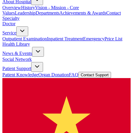
About Hospital
Overview
History
Vision - Mission - Core
Values
Leadership
Departments
Achievements & Awards
Contact
Specialty
Doctor
Service
Outpatient Examination
Inpatient Treatment
Emergency
Price List
Health Library
News & Events
Social Network
Patient Support
Patient Knowledge
Organ Donation
FAQ
Contact Support