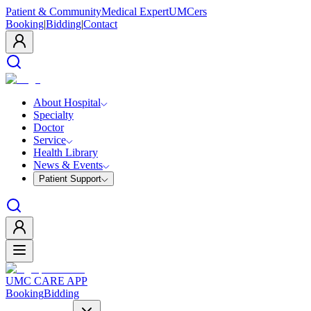
Patient & Community
Medical Expert
UMCers
Booking
|
Bidding
|
Contact
About Hospital
Specialty
Doctor
Service
Health Library
News & Events
Patient Support
UMC CARE APP
Booking
Bidding