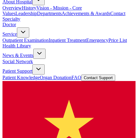
About Hospital
Overview
History
Vision - Mission - Core
Values
Leadership
Departments
Achievements & Awards
Contact
Specialty
Doctor
Service
Outpatient Examination
Inpatient Treatment
Emergency
Price List
Health Library
News & Events
Social Network
Patient Support
Patient Knowledge
Organ Donation
FAQ
Contact Support