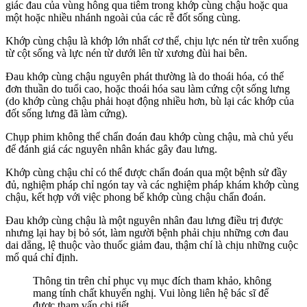
giác đau của vùng hông qua tiêm trong khớp cùng chậu hoặc qua
một hoặc nhiều nhánh ngoài của các rễ đốt sống cùng.
Khớp cùng chậu là khớp lớn nhất cơ thể, chịu lực nén từ trên xuống
từ cột sống và lực nén từ dưới lên từ xương đùi hai bên.
Đau khớp cùng chậu nguyên phát thường là do thoái hóa, có thể
đơn thuần do tuổi cao, hoặc thoái hóa sau làm cứng cột sống lưng
(do khớp cùng chậu phải hoạt động nhiều hơn, bù lại các khớp của
đốt sống lưng đã làm cứng).
Chụp phim không thể chẩn đoán đau khớp cùng chậu, mà chủ yếu
để đánh giá các nguyên nhân khác gây đau lưng.
Khớp cùng chậu chỉ có thể được chẩn đoán qua một bệnh sử đầy
đủ, nghiệm pháp chỉ ngón tay và các nghiệm pháp khám khớp cùng
chậu, kết hợp với việc phong bế khớp cùng chậu chẩn đoán.
Đau khớp cùng chậu là một nguyên nhân đau lưng điều trị được
nhưng lại hay bị bỏ sót, làm người bệnh phải chịu những cơn đau
dai dẳng, lệ thuộc vào thuốc giảm đau, thậm chí là chịu những cuộc
mổ quá chỉ định.
Thông tin trên chỉ phục vụ mục đích tham khảo, không
mang tính chất khuyến nghị. Vui lòng liên hệ bác sĩ để
được tham vấn chi tiết.