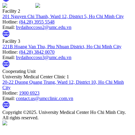
Facility 2
201 Nguyen Chi Thanh, Ward 12, District 5, Ho Chi Minh City
Hotline:
(84.28) 3955 5548
Email:
bvdaihoccoso2@umc.edu.vn
Facility 3
221B Hoang Van Thu, Phu Nhuan District, Ho Chi Minh City
Hotline:
(84.28) 3842 0070
Email:
bvdaihoccoso3@umc.edu.vn
Cooperating Unit
University Medical Center Clinic 1
20-22 Duong Quang Trung, Ward 12, District 10, Ho Chi Minh
City
Hotline:
1900 6923
Email:
contact.us@umcclinic.com.vn
Copyright ©2025. University Medical Center Ho Chi Minh City.
All rights reserved.