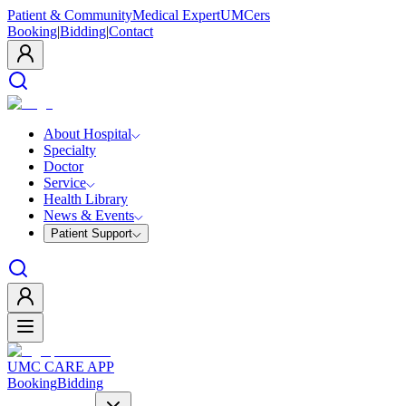
Patient & Community
Medical Expert
UMCers
Booking
|
Bidding
|
Contact
About Hospital
Specialty
Doctor
Service
Health Library
News & Events
Patient Support
UMC CARE APP
Booking
Bidding