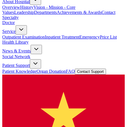
About Hospital
Overview
History
Vision - Mission - Core
Values
Leadership
Departments
Achievements & Awards
Contact
Specialty
Doctor
Service
Outpatient Examination
Inpatient Treatment
Emergency
Price List
Health Library
News & Events
Social Network
Patient Support
Patient Knowledge
Organ Donation
FAQ
Contact Support