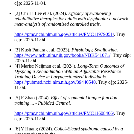
cập: 2025-11-04.
[2] Chi-Li Lee et al. (2024).
Efficacy of swallowing
rehabilitative therapies for adults with dysphagia: a network
meta-analysis of randomized controlled trials
.
https://pmc.ncbi.nlm.nih.gov/articles/PMC11979051/
. Truy
cập: 2025-11-04.
[3] Kush Panara et al. (2023).
Physiology, Swallowing
.
https://www.ncbi.nlm.nih.gov/books/NBK541071/
. Truy cập:
2025-11-04.
[4] Marise Neijman et al. (2024).
Long-Term Outcomes of
Dysphagia Rehabilitation With an Adjustable Resistance
Training Device in Laryngectomized Individuals
.
https://pubmed.ncbi.nlm.nih.gov/39440540
. Truy cập: 2025-
11-04.
[5] F Zhao (2024).
Effect of segmental tongue function
training ... - PubMed Central
.
https://pmc.ncbi.nlm.nih.gov/articles/PMC11608466/
. Truy
cập: 2025-11-04.
[6] Y Huang (2024).
Collet–Sicard syndrome caused by a