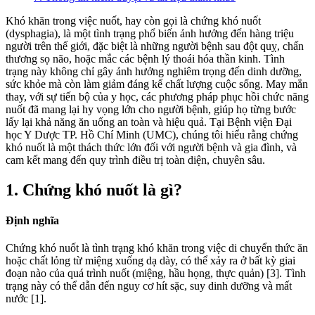
Khó khăn trong việc nuốt, hay còn gọi là chứng khó nuốt
(dysphagia), là một tình trạng phổ biến ảnh hưởng đến hàng triệu
người trên thế giới, đặc biệt là những người bệnh sau đột quỵ, chấn
thương sọ não, hoặc mắc các bệnh lý thoái hóa thần kinh. Tình
trạng này không chỉ gây ảnh hưởng nghiêm trọng đến dinh dưỡng,
sức khỏe mà còn làm giảm đáng kể chất lượng cuộc sống. May mắn
thay, với sự tiến bộ của y học, các phương pháp phục hồi chức năng
nuốt đã mang lại hy vọng lớn cho người bệnh, giúp họ từng bước
lấy lại khả năng ăn uống an toàn và hiệu quả. Tại Bệnh viện Đại
học Y Dược TP. Hồ Chí Minh (UMC), chúng tôi hiểu rằng chứng
khó nuốt là một thách thức lớn đối với người bệnh và gia đình, và
cam kết mang đến quy trình điều trị toàn diện, chuyên sâu.
1. Chứng khó nuốt là gì?
Định nghĩa
Chứng khó nuốt là tình trạng khó khăn trong việc di chuyển thức ăn
hoặc chất lỏng từ miệng xuống dạ dày, có thể xảy ra ở bất kỳ giai
đoạn nào của quá trình nuốt (miệng, hầu họng, thực quản) [3]. Tình
trạng này có thể dẫn đến nguy cơ hít sặc, suy dinh dưỡng và mất
nước [1].