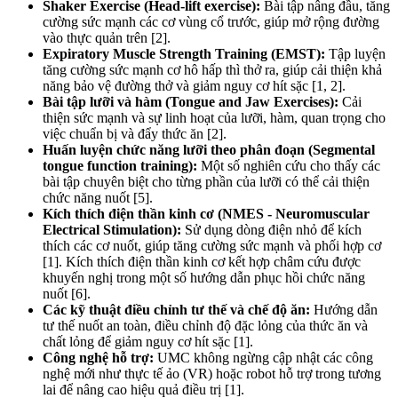
Shaker Exercise (Head-lift exercise):
Bài tập nâng đầu, tăng
cường sức mạnh các cơ vùng cổ trước, giúp mở rộng đường
vào thực quản trên [2].
Expiratory Muscle Strength Training (EMST):
Tập luyện
tăng cường sức mạnh cơ hô hấp thì thở ra, giúp cải thiện khả
năng bảo vệ đường thở và giảm nguy cơ hít sặc [1, 2].
Bài tập lưỡi và hàm (Tongue and Jaw Exercises):
Cải
thiện sức mạnh và sự linh hoạt của lưỡi, hàm, quan trọng cho
việc chuẩn bị và đẩy thức ăn [2].
Huấn luyện chức năng lưỡi theo phân đoạn (Segmental
tongue function training):
Một số nghiên cứu cho thấy các
bài tập chuyên biệt cho từng phần của lưỡi có thể cải thiện
chức năng nuốt [5].
Kích thích điện thần kinh cơ (NMES - Neuromuscular
Electrical Stimulation):
Sử dụng dòng điện nhỏ để kích
thích các cơ nuốt, giúp tăng cường sức mạnh và phối hợp cơ
[1]. Kích thích điện thần kinh cơ kết hợp châm cứu được
khuyến nghị trong một số hướng dẫn phục hồi chức năng
nuốt [6].
Các kỹ thuật điều chỉnh tư thế và chế độ ăn:
Hướng dẫn
tư thế nuốt an toàn, điều chỉnh độ đặc lỏng của thức ăn và
chất lỏng để giảm nguy cơ hít sặc [1].
Công nghệ hỗ trợ:
UMC không ngừng cập nhật các công
nghệ mới như thực tế ảo (VR) hoặc robot hỗ trợ trong tương
lai để nâng cao hiệu quả điều trị [1].