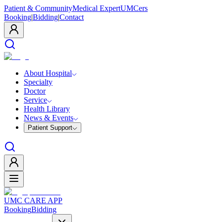
Patient & Community
Medical Expert
UMCers
Booking
|
Bidding
|
Contact
About Hospital
Specialty
Doctor
Service
Health Library
News & Events
Patient Support
UMC CARE APP
Booking
Bidding