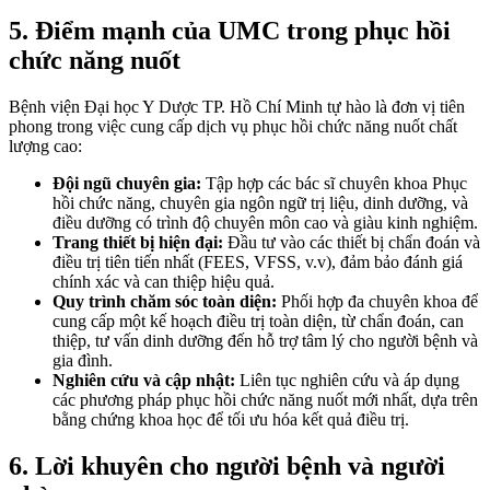
5. Điểm mạnh của UMC trong phục hồi
chức năng nuốt
Bệnh viện Đại học Y Dược TP. Hồ Chí Minh tự hào là đơn vị tiên
phong trong việc cung cấp dịch vụ phục hồi chức năng nuốt chất
lượng cao:
Đội ngũ chuyên gia:
Tập hợp các bác sĩ chuyên khoa Phục
hồi chức năng, chuyên gia ngôn ngữ trị liệu, dinh dưỡng, và
điều dưỡng có trình độ chuyên môn cao và giàu kinh nghiệm.
Trang thiết bị hiện đại:
Đầu tư vào các thiết bị chẩn đoán và
điều trị tiên tiến nhất (FEES, VFSS, v.v), đảm bảo đánh giá
chính xác và can thiệp hiệu quả.
Quy trình chăm sóc toàn diện:
Phối hợp đa chuyên khoa để
cung cấp một kế hoạch điều trị toàn diện, từ chẩn đoán, can
thiệp, tư vấn dinh dưỡng đến hỗ trợ tâm lý cho người bệnh và
gia đình.
Nghiên cứu và cập nhật:
Liên tục nghiên cứu và áp dụng
các phương pháp phục hồi chức năng nuốt mới nhất, dựa trên
bằng chứng khoa học để tối ưu hóa kết quả điều trị.
6. Lời khuyên cho người bệnh và người