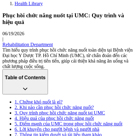
Health Library
Phục hồi chức năng nuốt tại UMC: Quy trình và
hiệu quả
06/19/2026
|
Rehabilitation Department
Tìm hiểu quy trình phục hồi chức năng nuốt toàn diện tại Bệnh viện
Đại học Y Dược TP. Hồ Chí Minh (UMC), từ chẩn đoán đến các
phương pháp điều trị tiên tiến, giúp cải thiện khả năng ăn uống và
chất lượng cuộc sống.
Table of Contents
1. Chứng khó nuốt là gì?
2. Khi nào cần phục hồi chức năng nuốt?
3. Quy trình phục hồi chức năng nuốt tại UMC
4. Hiệu quả của phục hồi chức năng nuốt
5. Điểm mạnh của UMC trong phục hồi chức năng nuốt
6. Lời khuyên cho người bệnh và người nhà
7. Thông tin kiểm duyệt và tài liệu tham khảo