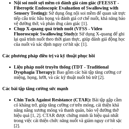
Nội soi nuốt sợi mềm có đánh giá cảm giác (FEESST -
Fiberoptic Endoscopic Evaluation of Swallowing with
Sensory Testing):
Sử dụng ống nội soi mềm để quan sát trực
tiếp cấu trúc hầu họng và đánh giá cơ chế nuốt, khả năng bảo
vệ đường thở, và phản ứng cảm giác [1].
Chụp X-quang quá trình nuốt (VFSS - Video
Fluoroscopic Swallowing Study):
Sử dụng X-quang để ghi
lại quá trình nuốt theo thời gian thực, giúp đánh giá động học
của nuốt và xác định nguy cơ hít sặc [1].
Các phương pháp điều trị và kỹ thuật phục hồi
Liệu pháp nuốt truyền thống (TDT - Traditional
Dysphagia Therapy):
Bao gồm các bài tập tăng cường cơ
miệng, họng, lưỡi, và các kỹ thuật nuốt bù trừ [2].
Các bài tập tăng cường sức mạnh
Chin Tuck Against Resistance (CTAR):
Bài tập gập cằm
có kháng trở, giúp tăng cường cơ trên móng, cải thiện khả
năng nâng xương móng và thanh quản, bảo vệ đường thở
hiệu quả [1, 2]. CTAR được chứng minh là hiệu quả nhất
trong việc cải thiện chức năng nuốt và giảm nguy cơ hít sặc
[2].