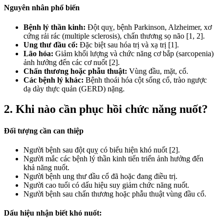
Nguyên nhân phổ biến
Bệnh lý thần kinh:
Đột quỵ, bệnh Parkinson, Alzheimer, xơ
cứng rải rác (multiple sclerosis), chấn thương sọ não [1, 2].
Ung thư đầu cổ:
Đặc biệt sau hóa trị và xạ trị [1].
Lão hóa:
Giảm khối lượng và chức năng cơ bắp (sarcopenia)
ảnh hưởng đến các cơ nuốt [2].
Chấn thương hoặc phẫu thuật:
Vùng đầu, mặt, cổ.
Các bệnh lý khác:
Bệnh thoái hóa cột sống cổ, trào ngược
dạ dày thực quản (GERD) nặng.
2. Khi nào cần phục hồi chức năng nuốt?
Đối tượng cần can thiệp
Người bệnh sau đột quỵ có biểu hiện khó nuốt [2].
Người mắc các bệnh lý thần kinh tiến triển ảnh hưởng đến
khả năng nuốt.
Người bệnh ung thư đầu cổ đã hoặc đang điều trị.
Người cao tuổi có dấu hiệu suy giảm chức năng nuốt.
Người bệnh sau chấn thương hoặc phẫu thuật vùng đầu cổ.
Dấu hiệu nhận biết khó nuốt: