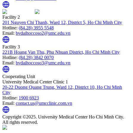
Facility 2
201 Nguyen Chi Thanh, Ward 12, District 5, Ho Chi Minh City
Hotline:
(84.28) 3955 5548
Email:
bvdaihoccoso2@umc.edu.vn
Facility 3
221B Hoang Van Thu, Phu Nhuan District, Ho Chi Minh City
Hotline:
(84.28) 3842 0070
Email:
bvdaihoccoso3@umc.edu.vn
Cooperating Unit
University Medical Center Clinic 1
20-22 Duong Quang Trung, Ward 12, District 10, Ho Chi Minh
City
Hotline:
1900 6923
Email:
contact.us@umcclinic.com.vn
Copyright ©2025. University Medical Center Ho Chi Minh City.
All rights reserved.