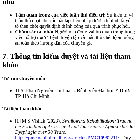
nhà
Tầm quan trọng của việc tuân thủ điều trị:
Sự kiên trì và
tuân thủ chặt chẽ các bài tập, liệu pháp được chỉ định là yếu
tố then chốt quyết định thành công của quá trình phục hồi.
Chăm sóc tại nhà:
Người nhà đóng vai trò quan trọng trong
việc hỗ trợ người bệnh luyện tập và tuân thủ chế độ ăn uống
an toàn theo hướng dẫn của chuyên gia.
7. Thông tin kiểm duyệt và tài liệu tham
khảo
Tư vấn chuyên môn
ThS. Phan Nguyễn Thị Loan - Bệnh viện Đại học Y Dược
TP. Hồ Chí Minh
Tài liệu tham khảo
[1] M S Vishak (2023).
Swallowing Rehabilitation: Tracing
the Evolution of Assessment and Intervention Approaches for
Dysphagia over 30 Years
.
https://pmc.ncbi.nlm.nih.gov/articles/PMC10982211/
. Truy