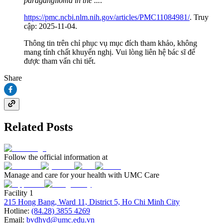
paraganglioma in the ...
.
https://pmc.ncbi.nlm.nih.gov/articles/PMC11084981/
. Truy
cập: 2025-11-04.
Thông tin trên chỉ phục vụ mục đích tham khảo, không
mang tính chất khuyến nghị. Vui lòng liên hệ bác sĩ để
được tham vấn chi tiết.
Share
Related Posts
Follow the official information at
Manage and care for your health with UMC Care
Facility 1
215 Hong Bang, Ward 11, District 5, Ho Chi Minh City
Hotline:
(84.28) 3855 4269
Email:
bvdhyd@umc.edu.vn