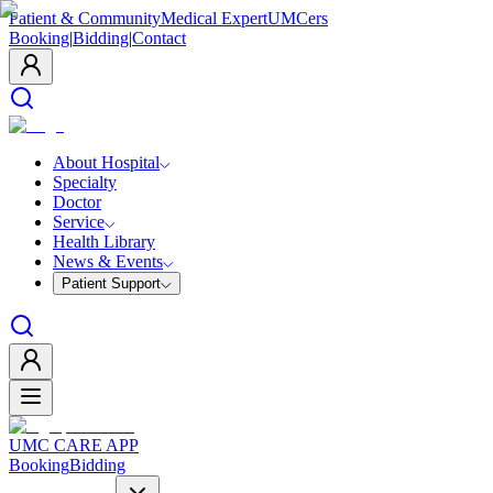
Patient & Community
Medical Expert
UMCers
Booking
|
Bidding
|
Contact
About Hospital
Specialty
Doctor
Service
Health Library
News & Events
Patient Support
UMC CARE APP
Booking
Bidding