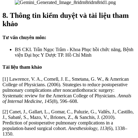
8. Thông tin kiểm duyệt và tài liệu tham
khảo
Tư vấn chuyên môn:
BS CKI. Trần Ngọc Trâm - Khoa Phục hồi chức năng, Bệnh
viện Đại học Y Dược TP. Hồ Chí Minh
Tài liệu tham khảo
[1] Lawrence, V. A., Cornell, J. E., Smetana, G. W., & American
College of Physicians. (2006). Strategies to reduce postoperative
pulmonary complications after noncardiothoracic surgery:
Systematic review for the American College of Physicians.
Annals
of Internal Medicine
,
145
(8), 596–608.
[2] Canet, J., Gallart, L., Gomar, C., Paluzie, G., Vallès, J., Castillo,
J., Sabaté, S., Mazo, V., Briones, Z., & Sanchis, J. (2010).
Prediction of postoperative pulmonary complications in a
population-based surgical cohort.
Anesthesiology
,
113
(6), 1338–
1350.