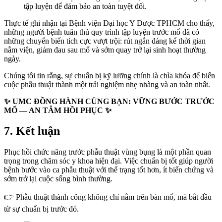
tập luyện để đảm bảo an toàn tuyệt đối.
Thực tế ghi nhận tại Bệnh viện Đại học Y Dược TPHCM cho thấy,
những người bệnh tuân thủ quy trình tập luyện trước mổ đã có
những chuyển biến tích cực vượt trội: rút ngắn đáng kể thời gian
nằm viện, giảm đau sau mổ và sớm quay trở lại sinh hoạt thường
ngày.
Chúng tôi tin rằng, sự chuẩn bị kỹ lưỡng chính là chìa khóa để biến
cuộc phẫu thuật thành một trải nghiệm nhẹ nhàng và an toàn nhất.
✨
UMC ĐỒNG HÀNH CÙNG BẠN: VỮNG BƯỚC TRƯỚC
MỔ — AN TÂM HỒI PHỤC
✨
7. Kết luận
Phục hồi chức năng trước phẫu thuật vùng bụng là một phần quan
trọng trong chăm sóc y khoa hiện đại. Việc chuẩn bị tốt giúp người
bệnh bước vào ca phẫu thuật với thể trạng tốt hơn, ít biến chứng và
sớm trở lại cuộc sống bình thường.
👉
Phẫu thuật thành công không chỉ nằm trên bàn mổ, mà bắt đầu
từ sự chuẩn bị trước đó.