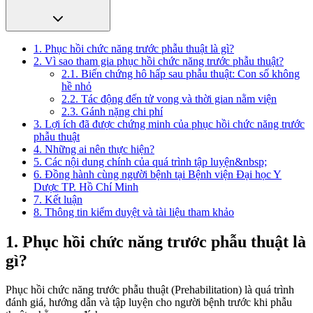
1. Phục hồi chức năng trước phẫu thuật là gì?
2. Vì sao tham gia phục hồi chức năng trước phẫu thuật?
2.1. Biến chứng hô hấp sau phẫu thuật: Con số không
hề nhỏ
2.2. Tác động đến tử vong và thời gian nằm viện
2.3. Gánh nặng chi phí
3. Lợi ích đã được chứng minh của phục hồi chức năng trước
phẫu thuật
4. Những ai nên thực hiện?
5. Các nội dung chính của quá trình tập luyện&nbsp;
6. Đồng hành cùng người bệnh tại Bệnh viện Đại học Y
Dược TP. Hồ Chí Minh
7. Kết luận
8. Thông tin kiểm duyệt và tài liệu tham khảo
1. Phục hồi chức năng trước phẫu thuật là
gì?
Phục hồi chức năng trước phẫu thuật (Prehabilitation) là quá trình
đánh giá, hướng dẫn và tập luyện cho người bệnh trước khi phẫu