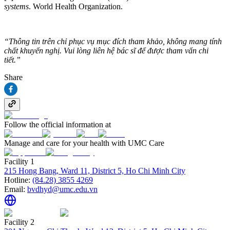
systems
. World Health Organization.
“Thông tin trên chỉ phục vụ mục đích tham khảo, không mang tính
chất khuyến nghị. Vui lòng liên hệ bác sĩ để được tham vấn chi
tiết.”
Share
Follow the official information at
Manage and care for your health with UMC Care
Facility 1
215 Hong Bang, Ward 11, District 5, Ho Chi Minh City
Hotline:
(84.28) 3855 4269
Email:
bvdhyd@umc.edu.vn
Facility 2