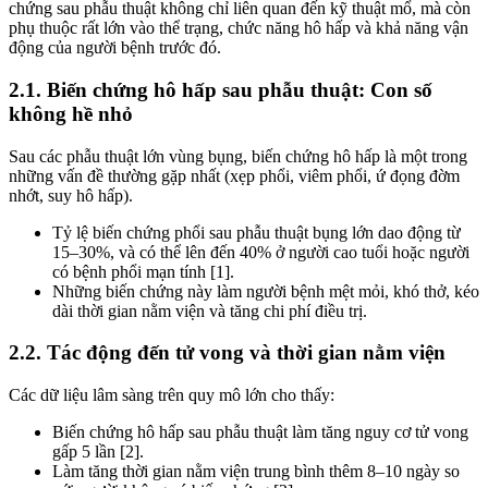
chứng sau phẫu thuật không chỉ liên quan đến kỹ thuật mổ, mà còn
phụ thuộc rất lớn vào thể trạng, chức năng hô hấp và khả năng vận
động của người bệnh trước đó.
2.1. Biến chứng hô hấp sau phẫu thuật: Con số
không hề nhỏ
Sau các phẫu thuật lớn vùng bụng, biến chứng hô hấp là một trong
những vấn đề thường gặp nhất (xẹp phổi, viêm phổi, ứ đọng đờm
nhớt, suy hô hấp).
Tỷ lệ biến chứng phổi sau phẫu thuật bụng lớn dao động từ
15–30%, và có thể lên đến 40% ở người cao tuổi hoặc người
có bệnh phổi mạn tính [1].
Những biến chứng này làm người bệnh mệt mỏi, khó thở, kéo
dài thời gian nằm viện và tăng chi phí điều trị.
2.2. Tác động đến tử vong và thời gian nằm viện
Các dữ liệu lâm sàng trên quy mô lớn cho thấy:
Biến chứng hô hấp sau phẫu thuật làm tăng nguy cơ tử vong
gấp 5 lần [2].
Làm tăng thời gian nằm viện trung bình thêm 8–10 ngày so