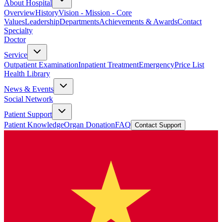
About Hospital
Overview
History
Vision - Mission - Core
Values
Leadership
Departments
Achievements & Awards
Contact
Specialty
Doctor
Service
Outpatient Examination
Inpatient Treatment
Emergency
Price List
Health Library
News & Events
Social Network
Patient Support
Patient Knowledge
Organ Donation
FAQ
Contact Support