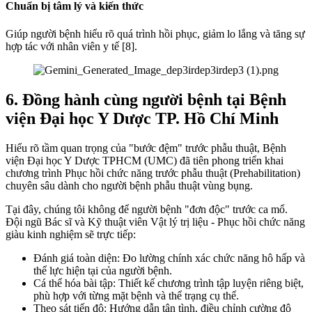
Chuẩn bị tâm lý và kiến thức
Giúp người bệnh hiểu rõ quá trình hồi phục, giảm lo lắng và tăng sự
hợp tác với nhân viên y tế [8].
6. Đồng hành cùng người bệnh tại Bệnh
viện Đại học Y Dược TP. Hồ Chí Minh
Hiểu rõ tầm quan trọng của "bước đệm" trước phẫu thuật, Bệnh
viện Đại học Y Dược TPHCM (UMC) đã tiên phong triển khai
chương trình Phục hồi chức năng trước phẫu thuật (Prehabilitation)
chuyên sâu dành cho người bệnh phẫu thuật vùng bụng.
Tại đây, chúng tôi không để người bệnh "đơn độc" trước ca mổ.
Đội ngũ Bác sĩ và Kỹ thuật viên Vật lý trị liệu - Phục hồi chức năng
giàu kinh nghiệm sẽ trực tiếp:
Đánh giá toàn diện: Đo lường chính xác chức năng hô hấp và
thể lực hiện tại của người bệnh.
Cá thể hóa bài tập: Thiết kế chương trình tập luyện riêng biệt,
phù hợp với từng mặt bệnh và thể trạng cụ thể.
Theo sát tiến độ: Hướng dẫn tận tình, điều chỉnh cường độ