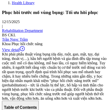
Health Library
Phục hồi trước mổ vùng bụng: Tối ưu hồi phục
12/15/2025
|
Rehabilitation Department
BS CKI.
Trần Ngọc Trâm
Khoa Phục hồi chức năng
View detail
Khi phải phẫu thuật vùng bụng (dạ dày, ruột, gan, mật, tụy, đại
tràng, thoát vị…), hầu hết người bệnh và gia đình đều tập trung vào
cuộc mổ: mổ có đau không, mổ bao lâu, có nguy hiểm không. Tuy
nhiên, ít người biết rằng việc chuẩn bị cơ thể trước mổ đóng vai trò
rất quan trọng, quyết định quá trình hồi phục sau mổ nhanh hay
chậm, ít hay nhiều biến chứng. Trong những năm gần đây, y học
hiện đại nhấn mạnh khái niệm “phục hồi chức năng trước mổ”
(prehabilitation) – tức là chuẩn bị thể lực, hô hấp và tinh thần cho
người bệnh trước khi bước vào ca phẫu thuật. Đối với phẫu thuật
vùng bụng, phục hồi chức năng trước mổ giúp người bệnh thở tốt
hơn, vận động sớm hơn, ăn uống sớm hơn và xuất viện sớm hơn.
Table of Contents