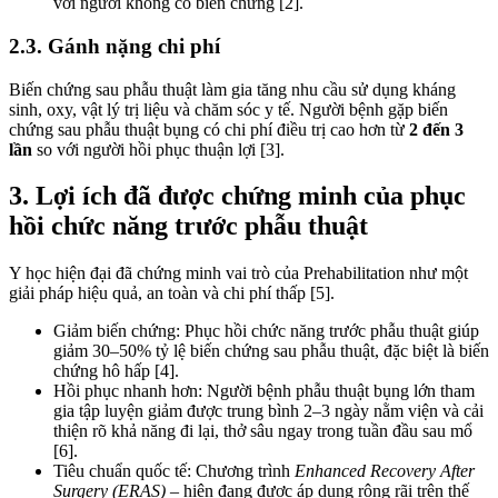
với người không có biến chứng [2].
2.3. Gánh nặng chi phí
Biến chứng sau phẫu thuật làm gia tăng nhu cầu sử dụng kháng
sinh, oxy, vật lý trị liệu và chăm sóc y tế. Người bệnh gặp biến
chứng sau phẫu thuật bụng có chi phí điều trị cao hơn từ
2 đến 3
lần
so với người hồi phục thuận lợi [3].
3. Lợi ích đã được chứng minh của phục
hồi chức năng trước phẫu thuật
Y học hiện đại đã chứng minh vai trò của Prehabilitation như một
giải pháp hiệu quả, an toàn và chi phí thấp [5].
Giảm biến chứng: Phục hồi chức năng trước phẫu thuật giúp
giảm 30–50% tỷ lệ biến chứng sau phẫu thuật, đặc biệt là biến
chứng hô hấp [4].
Hồi phục nhanh hơn: Người bệnh phẫu thuật bụng lớn tham
gia tập luyện giảm được trung bình 2–3 ngày nằm viện và cải
thiện rõ khả năng đi lại, thở sâu ngay trong tuần đầu sau mổ
[6].
Tiêu chuẩn quốc tế: Chương trình
Enhanced Recovery After
Surgery (ERAS)
– hiện đang được áp dụng rộng rãi trên thế