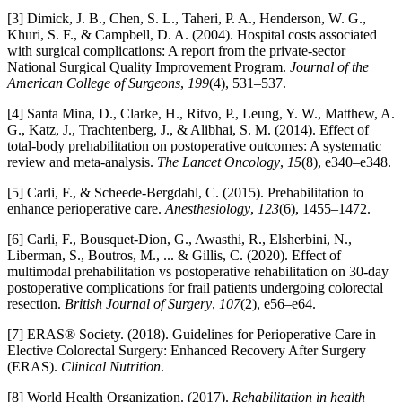
[3] Dimick, J. B., Chen, S. L., Taheri, P. A., Henderson, W. G.,
Khuri, S. F., & Campbell, D. A. (2004). Hospital costs associated
with surgical complications: A report from the private-sector
National Surgical Quality Improvement Program.
Journal of the
American College of Surgeons
,
199
(4), 531–537.
[4] Santa Mina, D., Clarke, H., Ritvo, P., Leung, Y. W., Matthew, A.
G., Katz, J., Trachtenberg, J., & Alibhai, S. M. (2014). Effect of
total-body prehabilitation on postoperative outcomes: A systematic
review and meta-analysis.
The Lancet Oncology
,
15
(8), e340–e348.
[5] Carli, F., & Scheede-Bergdahl, C. (2015). Prehabilitation to
enhance perioperative care.
Anesthesiology
,
123
(6), 1455–1472.
[6] Carli, F., Bousquet-Dion, G., Awasthi, R., Elsherbini, N.,
Liberman, S., Boutros, M., ... & Gillis, C. (2020). Effect of
multimodal prehabilitation vs postoperative rehabilitation on 30-day
postoperative complications for frail patients undergoing colorectal
resection.
British Journal of Surgery
,
107
(2), e56–e64.
[7] ERAS® Society. (2018). Guidelines for Perioperative Care in
Elective Colorectal Surgery: Enhanced Recovery After Surgery
(ERAS).
Clinical Nutrition
.
[8] World Health Organization. (2017).
Rehabilitation in health