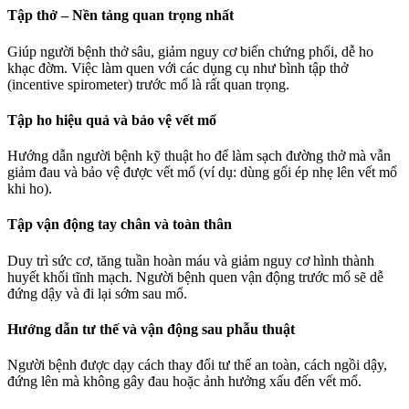
Tập thở – Nền tảng quan trọng nhất
Giúp người bệnh thở sâu, giảm nguy cơ biến chứng phổi, dễ ho
khạc đờm. Việc làm quen với các dụng cụ như bình tập thở
(incentive spirometer) trước mổ là rất quan trọng.
Tập ho hiệu quả và bảo vệ vết mổ
Hướng dẫn người bệnh kỹ thuật ho để làm sạch đường thở mà vẫn
giảm đau và bảo vệ được vết mổ (ví dụ: dùng gối ép nhẹ lên vết mổ
khi ho).
Tập vận động tay chân và toàn thân
Duy trì sức cơ, tăng tuần hoàn máu và giảm nguy cơ hình thành
huyết khối tĩnh mạch. Người bệnh quen vận động trước mổ sẽ dễ
đứng dậy và đi lại sớm sau mổ.
Hướng dẫn tư thế và vận động sau phẫu thuật
Người bệnh được dạy cách thay đổi tư thế an toàn, cách ngồi dậy,
đứng lên mà không gây đau hoặc ảnh hưởng xấu đến vết mổ.