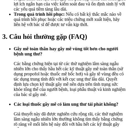
lợi ích ngắn hạn của việc kiểm soát đau và ổn định sinh lý với
các yếu quả tiềm tàng lâu dài.
Trong quá trình hồi phục:
Nếu có bất kỳ thắc mắc nào về
quá trình hồi phục hoặc các triệu chứng mới xuất hiện, hãy
liên hệ với bác sĩ để được tư vấn kịp thời.
3. Câu hỏi thường gặp (FAQ)
Gây mê toàn thân hay gây mê vùng tốt hơn cho người
bệnh ung thư?
Các bằng chứng hiện tại từ các thử nghiệm lâm sàng ngẫu
nhiên lớn cho thấy hầu hết các kỹ thuật gây mê toàn thân (sử
dụng propofol hoặc thuốc mê bốc hơi) và gây tê vùng đều có
tác dụng trung tính đối với kết cục ung thư lâu dài. Quyết
định lựa chọn kỹ thuật gây mê nên dựa trên tình trạng sức
khỏe tổng thể của người bệnh, loại phẫu thuật và kinh nghiệm
của bác sĩ gây mê.
Các loại thuốc gây mê có làm ung thư tái phát không?
Giả thuyết này đã được nghiên cứu rộng rãi, các thử nghiệm
lâm sàng ngẫu nhiên lớn thường không tìm thấy bằng chứng
rõ ràng về mối liên hệ này đối với hầu hết các kỹ thuật gây