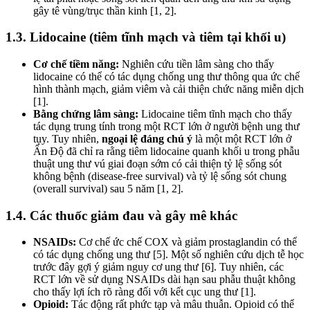
gây tê vùng/trục thần kinh [1, 2].
1.3. Lidocaine (tiêm tĩnh mạch và tiêm tại khối u)
Cơ chế tiềm năng:
Nghiên cứu tiền lâm sàng cho thấy
lidocaine có thể có tác dụng chống ung thư thông qua ức chế
hình thành mạch, giảm viêm và cải thiện chức năng miễn dịch
[1].
Bằng chứng lâm sàng:
Lidocaine tiêm tĩnh mạch cho thấy
tác dụng trung tính trong một RCT lớn ở người bệnh ung thư
tụy. Tuy nhiên,
ngoại lệ đáng chú ý
là một một RCT lớn ở
Ấn Độ đã chỉ ra rằng tiêm lidocaine quanh khối u trong phẫu
thuật ung thư vú giai đoạn sớm có cải thiện tỷ lệ sống sót
không bệnh (disease-free survival) và tỷ lệ sống sót chung
(overall survival) sau 5 năm [1, 2].
1.4. Các thuốc giảm đau và gây mê khác
NSAIDs:
Cơ chế ức chế COX và giảm prostaglandin có thể
có tác dụng chống ung thư [5]. Một số nghiên cứu dịch tễ học
trước đây gợi ý giảm nguy cơ ung thư [6]. Tuy nhiên, các
RCT lớn về sử dụng NSAIDs dài hạn sau phẫu thuật không
cho thấy lợi ích rõ ràng đối với kết cục ung thư [1].
Opioid:
Tác động rất phức tạp và mâu thuẫn. Opioid có thể