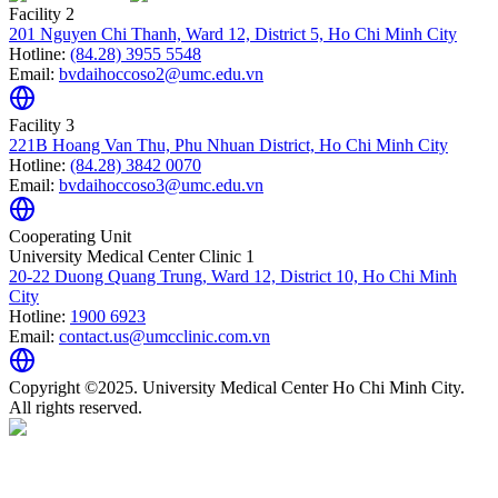
Facility 2
201 Nguyen Chi Thanh, Ward 12, District 5, Ho Chi Minh City
Hotline:
(84.28) 3955 5548
Email:
bvdaihoccoso2@umc.edu.vn
Facility 3
221B Hoang Van Thu, Phu Nhuan District, Ho Chi Minh City
Hotline:
(84.28) 3842 0070
Email:
bvdaihoccoso3@umc.edu.vn
Cooperating Unit
University Medical Center Clinic 1
20-22 Duong Quang Trung, Ward 12, District 10, Ho Chi Minh
City
Hotline:
1900 6923
Email:
contact.us@umcclinic.com.vn
Copyright ©2025. University Medical Center Ho Chi Minh City.
All rights reserved.