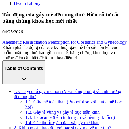
Health Library
Tác động của gây mê đến ung thư: Hiểu rõ từ các
bằng chứng khoa học mới nhất
04/25/2026
|
Anesthetic Resuscitation Prescription for Obstetrics and Gynecology
Khám phá tác động của các kỹ thuật gây mê hồi sức lên kết cục
phẫu thuật ung thư, bao gồm cơ chế, bằng chứng khoa học và
những điều cần biết để tối ưu hóa điều trị.
Table of Contents
1. Các yếu tố gây mê hồi sức và bằng chứng về ảnh hưởng
đến ung thư
1.1. Gây mê toàn thân (Propofol so với thuốc mê bốc
hơi)
1.2. Gây tê vùng và gây tê trục thần kinh
1.3. Lidocaine (tiêm tĩnh mạch và tiêm tại khối u)
1.4. Các thuốc giảm đau và gây mê khác
2. Khi nào cần trao đổi với bác sĩ gây mê về ung thư?