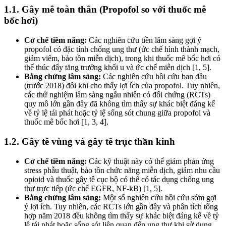
1.1. Gây mê toàn thân (Propofol so với thuốc mê
bốc hơi)
Cơ chế tiềm năng:
Các nghiên cứu tiền lâm sàng gợi ý
propofol có đặc tính chống ung thư (ức chế hình thành mạch,
giảm viêm, bảo tồn miễn dịch), trong khi thuốc mê bốc hơi có
thể thúc đẩy tăng trưởng khối u và ức chế miễn dịch [1, 5].
Bằng chứng lâm sàng:
Các nghiên cứu hồi cứu ban đầu
(trước 2018) đôi khi cho thấy lợi ích của propofol. Tuy nhiên,
các thử nghiệm lâm sàng ngẫu nhiên có đối chứng (RCTs)
quy mô lớn gần đây đã không tìm thấy sự khác biệt đáng kể
về tỷ lệ tái phát hoặc tỷ lệ sống sót chung giữa propofol và
thuốc mê bốc hơi [1, 3, 4].
1.2. Gây tê vùng và gây tê trục thần kinh
Cơ chế tiềm năng:
Các kỹ thuật này có thể giảm phản ứng
stress phẫu thuật, bảo tồn chức năng miễn dịch, giảm nhu cầu
opioid và thuốc gây tê cục bộ có thể có tác dụng chống ung
thư trực tiếp (ức chế EGFR, NF-kB) [1, 5].
Bằng chứng lâm sàng:
Một số nghiên cứu hồi cứu sớm gợi
ý lợi ích. Tuy nhiên, các RCTs lớn gần đây và phân tích tổng
hợp năm 2018 đều không tìm thấy sự khác biệt đáng kể về tỷ
lệ tái phát hoặc sống sót liên quan đến ung thư khi sử dụng