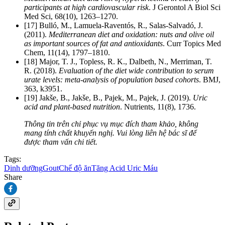
participants at high cardiovascular risk
. J Gerontol A Biol Sci
Med Sci, 68(10), 1263–1270.
[17] Bulló, M., Lamuela-Raventós, R., Salas-Salvadó, J.
(2011).
Mediterranean diet and oxidation: nuts and olive oil
as important sources of fat and antioxidants
. Curr Topics Med
Chem, 11(14), 1797–1810.
[18] Major, T. J., Topless, R. K., Dalbeth, N., Merriman, T.
R. (2018).
Evaluation of the diet wide contribution to serum
urate levels: meta-analysis of population based cohorts
. BMJ,
363, k3951.
[19] Jakše, B., Jakše, B., Pajek, M., Pajek, J. (2019).
Uric
acid and plant-based nutrition
. Nutrients, 11(8), 1736.
Thông tin trên chỉ phục vụ mục đích tham khảo, không
mang tính chất khuyến nghị. Vui lòng liên hệ bác sĩ để
được tham vấn chi tiết.
Tags:
Dinh dưỡng
Gout
Chế độ ăn
Tăng Acid Uric Máu
Share