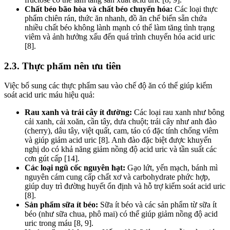
Chất béo bão hòa và chất béo chuyển hóa:
Các loại thực
phẩm chiên rán, thức ăn nhanh, đồ ăn chế biến sẵn chứa
nhiều chất béo không lành mạnh có thể làm tăng tình trạng
viêm và ảnh hưởng xấu đến quá trình chuyển hóa acid uric
[8].
2.3. Thực phẩm nên ưu tiên
Việc bổ sung các thực phẩm sau vào chế độ ăn có thể giúp kiểm
soát acid uric máu hiệu quả:
Rau xanh và trái cây ít đường:
Các loại rau xanh như bông
cải xanh, cải xoăn, cần tây, dưa chuột; trái cây như anh đào
(cherry), dâu tây, việt quất, cam, táo có đặc tính chống viêm
và giúp giảm acid uric [8]. Anh đào đặc biệt được khuyến
nghị do có khả năng giảm nồng độ acid uric và tần suất các
cơn gút cấp [14].
Các loại ngũ cốc nguyên hạt:
Gạo lứt, yến mạch, bánh mì
nguyên cám cung cấp chất xơ và carbohydrate phức hợp,
giúp duy trì đường huyết ổn định và hỗ trợ kiểm soát acid uric
[8].
Sản phẩm sữa ít béo:
Sữa ít béo và các sản phẩm từ sữa ít
béo (như sữa chua, phô mai) có thể giúp giảm nồng độ acid
uric trong máu [8, 9].