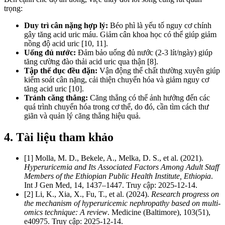
trọng:
Duy trì cân nặng hợp lý:
Béo phì là yếu tố nguy cơ chính
gây tăng acid uric máu. Giảm cân khoa học có thể giúp giảm
nồng độ acid uric [10, 11].
Uống đủ nước:
Đảm bảo uống đủ nước (2-3 lít/ngày) giúp
tăng cường đào thải acid uric qua thận [8].
Tập thể dục đều đặn:
Vận động thể chất thường xuyên giúp
kiểm soát cân nặng, cải thiện chuyển hóa và giảm nguy cơ
tăng acid uric [10].
Tránh căng thẳng:
Căng thẳng có thể ảnh hưởng đến các
quá trình chuyển hóa trong cơ thể, do đó, cần tìm cách thư
giãn và quản lý căng thẳng hiệu quả.
4. Tài liệu tham khảo
[1] Molla, M. D., Bekele, A., Melka, D. S., et al. (2021).
Hyperuricemia and Its Associated Factors Among Adult Staff
Members of the Ethiopian Public Health Institute, Ethiopia
.
Int J Gen Med, 14, 1437–1447. Truy cập: 2025-12-14.
[2] Li, K., Xia, X., Fu, T., et al. (2024).
Research progress on
the mechanism of hyperuricemic nephropathy based on multi-
omics technique: A review
. Medicine (Baltimore), 103(51),
e40975. Truy cập: 2025-12-14.