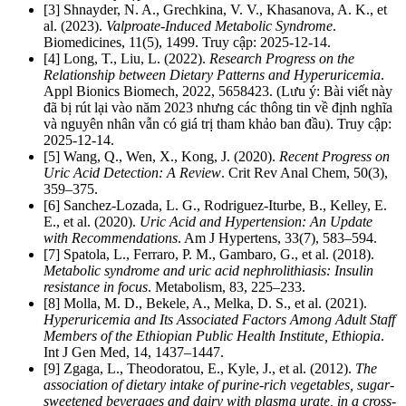
[3] Shnayder, N. A., Grechkina, V. V., Khasanova, A. K., et
al. (2023).
Valproate-Induced Metabolic Syndrome
.
Biomedicines, 11(5), 1499. Truy cập: 2025-12-14.
[4] Long, T., Liu, L. (2022).
Research Progress on the
Relationship between Dietary Patterns and Hyperuricemia
.
Appl Bionics Biomech, 2022, 5658423. (Lưu ý: Bài viết này
đã bị rút lại vào năm 2023 nhưng các thông tin về định nghĩa
và nguyên nhân vẫn có giá trị tham khảo ban đầu). Truy cập:
2025-12-14.
[5] Wang, Q., Wen, X., Kong, J. (2020).
Recent Progress on
Uric Acid Detection: A Review
. Crit Rev Anal Chem, 50(3),
359–375.
[6] Sanchez-Lozada, L. G., Rodriguez-Iturbe, B., Kelley, E.
E., et al. (2020).
Uric Acid and Hypertension: An Update
with Recommendations
. Am J Hypertens, 33(7), 583–594.
[7] Spatola, L., Ferraro, P. M., Gambaro, G., et al. (2018).
Metabolic syndrome and uric acid nephrolithiasis: Insulin
resistance in focus
. Metabolism, 83, 225–233.
[8] Molla, M. D., Bekele, A., Melka, D. S., et al. (2021).
Hyperuricemia and Its Associated Factors Among Adult Staff
Members of the Ethiopian Public Health Institute, Ethiopia
.
Int J Gen Med, 14, 1437–1447.
[9] Zgaga, L., Theodoratou, E., Kyle, J., et al. (2012).
The
association of dietary intake of purine-rich vegetables, sugar-
sweetened beverages and dairy with plasma urate, in a cross-