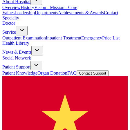
About Hospital
Overview
History
Vision - Mission - Core
Values
Leadership
Departments
Achievements & Awards
Contact
Specialty
Doctor
Service
Outpatient Examination
Inpatient Treatment
Emergency
Price List
Health Library
News & Events
Social Network
Patient Support
Patient Knowledge
Organ Donation
FAQ
Contact Support