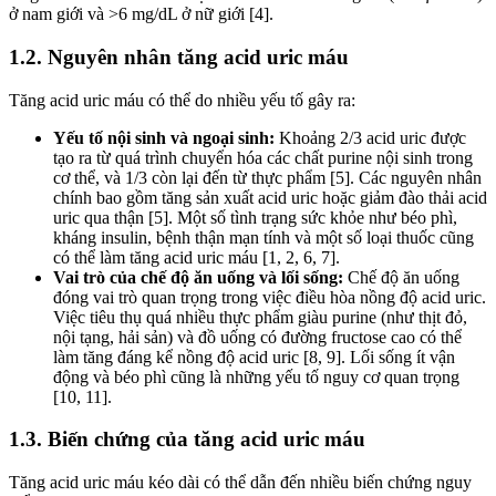
ở nam giới và >6 mg/dL ở nữ giới [4].
1.2. Nguyên nhân tăng acid uric máu
Tăng acid uric máu có thể do nhiều yếu tố gây ra:
Yếu tố nội sinh và ngoại sinh:
Khoảng 2/3 acid uric được
tạo ra từ quá trình chuyển hóa các chất purine nội sinh trong
cơ thể, và 1/3 còn lại đến từ thực phẩm [5]. Các nguyên nhân
chính bao gồm tăng sản xuất acid uric hoặc giảm đào thải acid
uric qua thận [5]. Một số tình trạng sức khỏe như béo phì,
kháng insulin, bệnh thận mạn tính và một số loại thuốc cũng
có thể làm tăng acid uric máu [1, 2, 6, 7].
Vai trò của chế độ ăn uống và lối sống:
Chế độ ăn uống
đóng vai trò quan trọng trong việc điều hòa nồng độ acid uric.
Việc tiêu thụ quá nhiều thực phẩm giàu purine (như thịt đỏ,
nội tạng, hải sản) và đồ uống có đường fructose cao có thể
làm tăng đáng kể nồng độ acid uric [8, 9]. Lối sống ít vận
động và béo phì cũng là những yếu tố nguy cơ quan trọng
[10, 11].
1.3. Biến chứng của tăng acid uric máu
Tăng acid uric máu kéo dài có thể dẫn đến nhiều biến chứng nguy