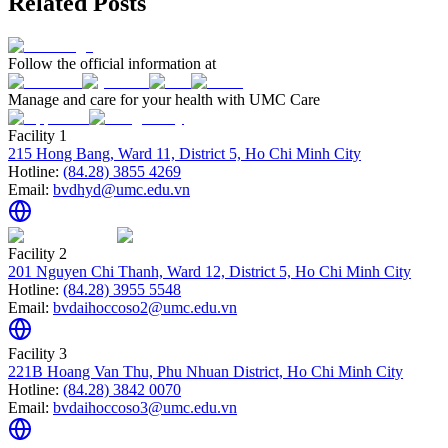
Related Posts
Follow the official information at
Manage and care for your health with UMC Care
Facility 1
215 Hong Bang, Ward 11, District 5, Ho Chi Minh City
Hotline:
(84.28) 3855 4269
Email:
bvdhyd@umc.edu.vn
Facility 2
201 Nguyen Chi Thanh, Ward 12, District 5, Ho Chi Minh City
Hotline:
(84.28) 3955 5548
Email:
bvdaihoccoso2@umc.edu.vn
Facility 3
221B Hoang Van Thu, Phu Nhuan District, Ho Chi Minh City
Hotline:
(84.28) 3842 0070
Email:
bvdaihoccoso3@umc.edu.vn