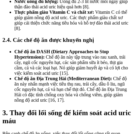
Nước uống đủ lượng:
Uống đủ 2-3 lít nước mỗi ngày giúp
thận đào thải acid uric hiệu quả hơn [8].
Thực phẩm giàu Vitamin C và chất xơ:
Vitamin C có thể
giúp giảm nồng độ acid uric. Các thực phẩm giàu chất xơ
giúp cải thiện chức năng tiêu hóa và hỗ trợ đào thải acid uric
[8].
2.4. Các chế độ ăn được khuyến nghị
Chế độ ăn DASH (Dietary Approaches to Stop
Hypertension):
Chế độ ăn này tập trung vào rau xanh, trái
cây, ngũ cốc nguyên hạt, các sản phẩm sữa ít béo, thịt gia
cầm, cá và các loại hạt. Nó giúp giảm huyết áp và có lợi cho
việc kiểm soát acid uric [15].
Chế độ ăn Địa Trung Hải (Mediterranean Diet):
Chế độ
ăn này nhấn mạnh việc tiêu thụ rau, trái cây, dầu ô liu, ngũ
cốc nguyên hạt, cá và hạn chế thịt đỏ. Chế độ ăn Địa Trung
Hải có đặc tính chống oxy hóa và chống viêm, giúp giảm
nồng độ acid uric [16, 17].
3. Thay đổi lối sống để kiểm soát acid uric
máu
Bên cạnh chế độ ăn uống, việc thay đổi lối sống cũng rất quan