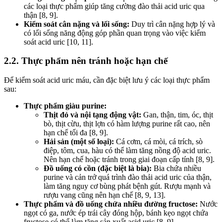
các loại thực phẩm giúp tăng cường đào thải acid uric qua
thận [8, 9].
Kiểm soát cân nặng và lối sống:
Duy trì cân nặng hợp lý và
có lối sống năng động góp phần quan trọng vào việc kiểm
soát acid uric [10, 11].
2.2. Thực phẩm nên tránh hoặc hạn chế
Để kiểm soát acid uric máu, cần đặc biệt lưu ý các loại thực phẩm
sau:
Thực phẩm giàu purine:
Thịt đỏ và nội tạng động vật:
Gan, thận, tim, óc, thịt
bò, thịt cừu, thịt lợn có hàm lượng purine rất cao, nên
hạn chế tối đa [8, 9].
Hải sản (một số loại):
Cá cơm, cá mòi, cá trích, sò
điệp, tôm, cua, hàu có thể làm tăng nồng độ acid uric.
Nên hạn chế hoặc tránh trong giai đoạn cấp tính [8, 9].
Đồ uống có cồn (đặc biệt là bia):
Bia chứa nhiều
purine và cản trở quá trình đào thải acid uric của thận,
làm tăng nguy cơ bùng phát bệnh gút. Rượu mạnh và
rượu vang cũng nên hạn chế [8, 9, 13].
Thực phẩm và đồ uống chứa nhiều đường fructose:
Nước
ngọt có ga, nước ép trái cây đóng hộp, bánh kẹo ngọt chứa
fructose có thể làm tăng sản xuất acid uric [8, 9].