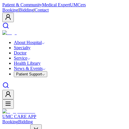
Patient & Community
Medical Expert
UMCers
Booking
|
Bidding
|
Contact
About Hospital
Specialty
Doctor
Service
Health Library
News & Events
Patient Support
UMC CARE APP
Booking
Bidding