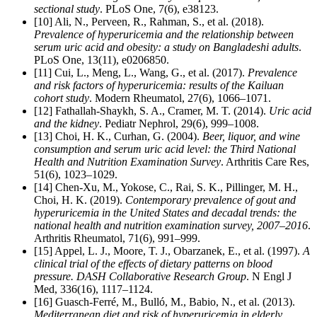
sectional study
. PLoS One, 7(6), e38123.
[10] Ali, N., Perveen, R., Rahman, S., et al. (2018).
Prevalence of hyperuricemia and the relationship between
serum uric acid and obesity: a study on Bangladeshi adults
.
PLoS One, 13(11), e0206850.
[11] Cui, L., Meng, L., Wang, G., et al. (2017).
Prevalence
and risk factors of hyperuricemia: results of the Kailuan
cohort study
. Modern Rheumatol, 27(6), 1066–1071.
[12] Fathallah-Shaykh, S. A., Cramer, M. T. (2014).
Uric acid
and the kidney
. Pediatr Nephrol, 29(6), 999–1008.
[13] Choi, H. K., Curhan, G. (2004).
Beer, liquor, and wine
consumption and serum uric acid level: the Third National
Health and Nutrition Examination Survey
. Arthritis Care Res,
51(6), 1023–1029.
[14] Chen-Xu, M., Yokose, C., Rai, S. K., Pillinger, M. H.,
Choi, H. K. (2019).
Contemporary prevalence of gout and
hyperuricemia in the United States and decadal trends: the
national health and nutrition examination survey, 2007–2016
.
Arthritis Rheumatol, 71(6), 991–999.
[15] Appel, L. J., Moore, T. J., Obarzanek, E., et al. (1997).
A
clinical trial of the effects of dietary patterns on blood
pressure. DASH Collaborative Research Group
. N Engl J
Med, 336(16), 1117–1124.
[16] Guasch-Ferré, M., Bulló, M., Babio, N., et al. (2013).
Mediterranean diet and risk of hyperuricemia in elderly