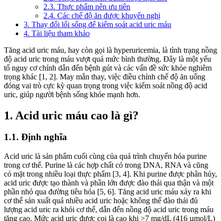
2.3. Thực phẩm nên ưu tiên
2.4. Các chế độ ăn được khuyến nghị
3. Thay đổi lối sống để kiểm soát acid uric máu
4. Tài liệu tham khảo
Tăng acid uric máu, hay còn gọi là hyperuricemia, là tình trạng nồng
độ acid uric trong máu vượt quá mức bình thường. Đây là một yếu
tố nguy cơ chính dẫn đến bệnh gút và các vấn đề sức khỏe nghiêm
trọng khác [1, 2]. May mắn thay, việc điều chỉnh chế độ ăn uống
đóng vai trò cực kỳ quan trọng trong việc kiểm soát nồng độ acid
uric, giúp người bệnh sống khỏe mạnh hơn.
1. Acid uric máu cao là gì?
1.1. Định nghĩa
Acid uric là sản phẩm cuối cùng của quá trình chuyển hóa purine
trong cơ thể. Purine là các hợp chất có trong DNA, RNA và cũng
có mặt trong nhiều loại thực phẩm [3, 4]. Khi purine được phân hủy,
acid uric được tạo thành và phần lớn được đào thải qua thận và một
phần nhỏ qua đường tiêu hóa [5, 6]. Tăng acid uric máu xảy ra khi
cơ thể sản xuất quá nhiều acid uric hoặc không thể đào thải đủ
lượng acid uric ra khỏi cơ thể, dẫn đến nồng độ acid uric trong máu
tăng cao. Mức acid uric được coi là cao khi >7 mg/dL (416 µmol/L)