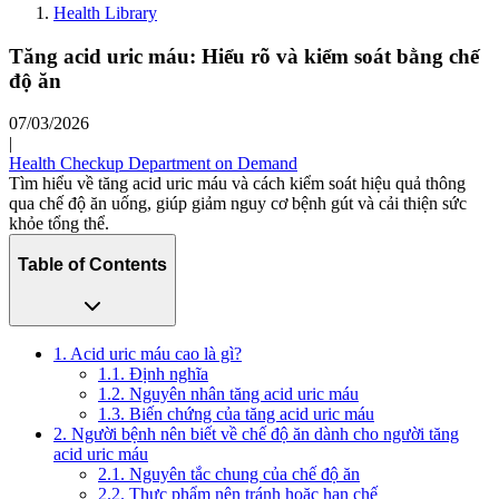
Health Library
Tăng acid uric máu: Hiểu rõ và kiểm soát bằng chế
độ ăn
07/03/2026
|
Health Checkup Department on Demand
Tìm hiểu về tăng acid uric máu và cách kiểm soát hiệu quả thông
qua chế độ ăn uống, giúp giảm nguy cơ bệnh gút và cải thiện sức
khỏe tổng thể.
Table of Contents
1. Acid uric máu cao là gì?
1.1. Định nghĩa
1.2. Nguyên nhân tăng acid uric máu
1.3. Biến chứng của tăng acid uric máu
2. Người bệnh nên biết về chế độ ăn dành cho người tăng
acid uric máu
2.1. Nguyên tắc chung của chế độ ăn
2.2. Thực phẩm nên tránh hoặc hạn chế