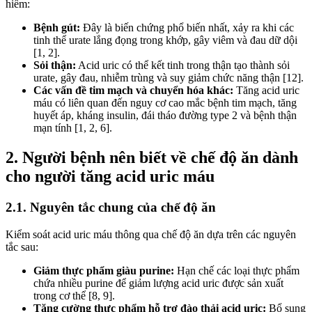
hiểm:
Bệnh gút:
Đây là biến chứng phổ biến nhất, xảy ra khi các
tinh thể urate lắng đọng trong khớp, gây viêm và đau dữ dội
[1, 2].
Sỏi thận:
Acid uric có thể kết tinh trong thận tạo thành sỏi
urate, gây đau, nhiễm trùng và suy giảm chức năng thận [12].
Các vấn đề tim mạch và chuyển hóa khác:
Tăng acid uric
máu có liên quan đến nguy cơ cao mắc bệnh tim mạch, tăng
huyết áp, kháng insulin, đái tháo đường type 2 và bệnh thận
mạn tính [1, 2, 6].
2. Người bệnh nên biết về chế độ ăn dành
cho người tăng acid uric máu
2.1. Nguyên tắc chung của chế độ ăn
Kiểm soát acid uric máu thông qua chế độ ăn dựa trên các nguyên
tắc sau:
Giảm thực phẩm giàu purine:
Hạn chế các loại thực phẩm
chứa nhiều purine để giảm lượng acid uric được sản xuất
trong cơ thể [8, 9].
Tăng cường thực phẩm hỗ trợ đào thải acid uric:
Bổ sung