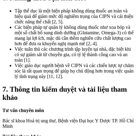
Tập thể dục là một biện pháp không dùng thuốc an toàn và
hiệu quả để giảm mức độ nghiêm trọng của CIPN và cải thiện
chức năng thể chất [2, 5].
Các biện pháp tự quản lý không dùng thuốc như xoa bóp và
một số chất bổ sung dinh dưỡng (Glutamine, Omega-3) có thể
mang lại lợi ích, mặc dù cần thêm nghiên cứu chất lượng cao
hơn để đưa ra khuyến nghị mạnh mẽ [2, 4].
Việc tuân thủ các chương trình tập luyện tại nhà, đặc biệt khi
có sự giám sát từ chuyên gia, có tỷ lệ thành công cao và an
toàn [1].
Việc giáo dục người bệnh về CIPN và các chiến lược tự chăm
sóc là rất quan trọng để giúp họ chủ động hơn trong việc quản
lý tình trạng này [11, 12].
7. Thông tin kiểm duyệt và tài liệu tham
khảo
Tư vấn chuyên môn
Bác sĩ khoa Hoá trị ung thư, Bệnh viện Đại học Y Dược TP. Hồ Chí
Minh