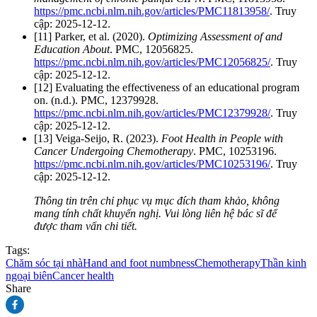
https://pmc.ncbi.nlm.nih.gov/articles/PMC11813958/
. Truy
cập: 2025-12-12.
[11] Parker, et al. (2020).
Optimizing Assessment of and
Education About
. PMC, 12056825.
https://pmc.ncbi.nlm.nih.gov/articles/PMC12056825/
. Truy
cập: 2025-12-12.
[12] Evaluating the effectiveness of an educational program
on. (n.d.). PMC, 12379928.
https://pmc.ncbi.nlm.nih.gov/articles/PMC12379928/
. Truy
cập: 2025-12-12.
[13] Veiga-Seijo, R. (2023).
Foot Health in People with
Cancer Undergoing Chemotherapy
. PMC, 10253196.
https://pmc.ncbi.nlm.nih.gov/articles/PMC10253196/
. Truy
cập: 2025-12-12.
Thông tin trên chỉ phục vụ mục đích tham khảo, không
mang tính chất khuyến nghị. Vui lòng liên hệ bác sĩ để
được tham vấn chi tiết.
Tags:
Chăm sóc tại nhà
Hand and foot numbness
Chemotherapy
Thần kinh
ngoại biên
Cancer health
Share