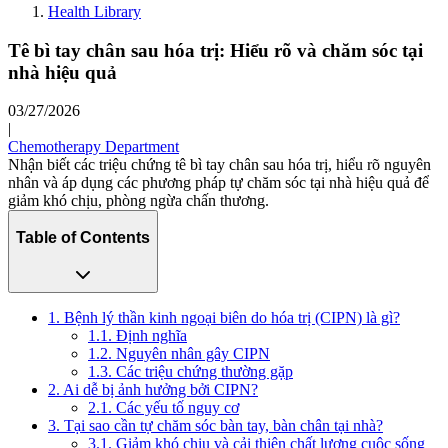
Health Library
Tê bì tay chân sau hóa trị: Hiểu rõ và chăm sóc tại
nhà hiệu quả
03/27/2026
|
Chemotherapy Department
Nhận biết các triệu chứng tê bì tay chân sau hóa trị, hiểu rõ nguyên
nhân và áp dụng các phương pháp tự chăm sóc tại nhà hiệu quả để
giảm khó chịu, phòng ngừa chấn thương.
Table of Contents
1. Bệnh lý thần kinh ngoại biên do hóa trị (CIPN) là gì?
1.1. Định nghĩa
1.2. Nguyên nhân gây CIPN
1.3. Các triệu chứng thường gặp
2. Ai dễ bị ảnh hưởng bởi CIPN?
2.1. Các yếu tố nguy cơ
3. Tại sao cần tự chăm sóc bàn tay, bàn chân tại nhà?
3.1. Giảm khó chịu và cải thiện chất lượng cuộc sống