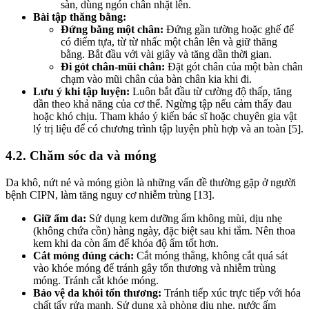
sàn, dùng ngón chân nhặt lên.
Bài tập thăng bằng:
Đứng bằng một chân:
Đứng gần tường hoặc ghế để
có điểm tựa, từ từ nhấc một chân lên và giữ thăng
bằng. Bắt đầu với vài giây và tăng dần thời gian.
Đi gót chân-mũi chân:
Đặt gót chân của một bàn chân
chạm vào mũi chân của bàn chân kia khi đi.
Lưu ý khi tập luyện:
Luôn bắt đầu từ cường độ thấp, tăng
dần theo khả năng của cơ thể. Ngừng tập nếu cảm thấy đau
hoặc khó chịu. Tham khảo ý kiến bác sĩ hoặc chuyên gia vật
lý trị liệu để có chương trình tập luyện phù hợp và an toàn [5].
4.2. Chăm sóc da và móng
Da khô, nứt nẻ và móng giòn là những vấn đề thường gặp ở người
bệnh CIPN, làm tăng nguy cơ nhiễm trùng [13].
Giữ ẩm da:
Sử dụng kem dưỡng ẩm không mùi, dịu nhẹ
(không chứa cồn) hàng ngày, đặc biệt sau khi tắm. Nên thoa
kem khi da còn ẩm để khóa độ ẩm tốt hơn.
Cắt móng đúng cách:
Cắt móng thẳng, không cắt quá sát
vào khóe móng để tránh gây tổn thương và nhiễm trùng
móng. Tránh cắt khóe móng.
Bảo vệ da khỏi tổn thương:
Tránh tiếp xúc trực tiếp với hóa
chất tẩy rửa mạnh. Sử dụng xà phòng dịu nhẹ, nước ấm