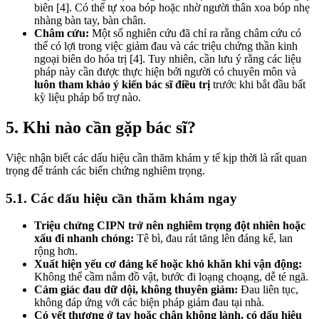
biên [4]. Có thể tự xoa bóp hoặc nhờ người thân xoa bóp nhẹ
nhàng bàn tay, bàn chân.
Châm cứu:
Một số nghiên cứu đã chỉ ra rằng châm cứu có
thể có lợi trong việc giảm đau và các triệu chứng thần kinh
ngoại biên do hóa trị [4]. Tuy nhiên, cần lưu ý rằng các liệu
pháp này cần được thực hiện bởi người có chuyên môn và
luôn tham khảo ý kiến bác sĩ điều trị
trước khi bắt đầu bất
kỳ liệu pháp bổ trợ nào.
5. Khi nào cần gặp bác sĩ?
Việc nhận biết các dấu hiệu cần thăm khám y tế kịp thời là rất quan
trọng để tránh các biến chứng nghiêm trọng.
5.1. Các dấu hiệu cần thăm khám ngay
Triệu chứng CIPN trở nên nghiêm trọng đột nhiên hoặc
xấu đi nhanh chóng:
Tê bì, đau rát tăng lên đáng kể, lan
rộng hơn.
Xuất hiện yếu cơ đáng kể hoặc khó khăn khi vận động:
Không thể cầm nắm đồ vật, bước đi loạng choạng, dễ té ngã.
Cảm giác đau dữ dội, không thuyên giảm:
Đau liên tục,
không đáp ứng với các biện pháp giảm đau tại nhà.
Có vết thương ở tay hoặc chân không lành, có dấu hiệu