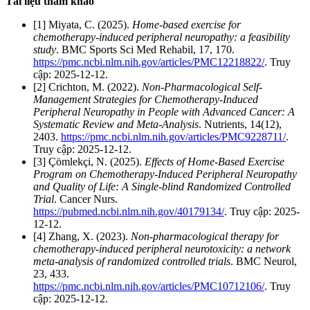
Tài liệu tham khảo
[1] Miyata, C. (2025).
Home-based exercise for
chemotherapy-induced peripheral neuropathy: a feasibility
study
. BMC Sports Sci Med Rehabil, 17, 170.
https://pmc.ncbi.nlm.nih.gov/articles/PMC12218822/
. Truy
cập: 2025-12-12.
[2] Crichton, M. (2022).
Non-Pharmacological Self-
Management Strategies for Chemotherapy-Induced
Peripheral Neuropathy in People with Advanced Cancer: A
Systematic Review and Meta-Analysis
. Nutrients, 14(12),
2403.
https://pmc.ncbi.nlm.nih.gov/articles/PMC9228711/
.
Truy cập: 2025-12-12.
[3] Çömlekçi, N. (2025).
Effects of Home-Based Exercise
Program on Chemotherapy-Induced Peripheral Neuropathy
and Quality of Life: A Single-blind Randomized Controlled
Trial
. Cancer Nurs.
https://pubmed.ncbi.nlm.nih.gov/40179134/
. Truy cập: 2025-
12-12.
[4] Zhang, X. (2023).
Non-pharmacological therapy for
chemotherapy-induced peripheral neurotoxicity: a network
meta-analysis of randomized controlled trials
. BMC Neurol,
23, 433.
https://pmc.ncbi.nlm.nih.gov/articles/PMC10712106/
. Truy
cập: 2025-12-12.