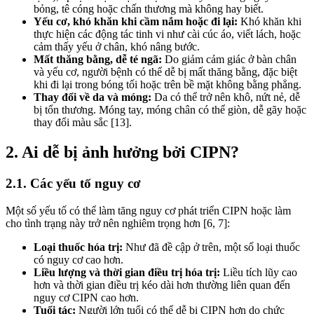
bỏng, tê cóng hoặc chấn thương mà không hay biết.
Yếu cơ, khó khăn khi cầm nắm hoặc đi lại:
Khó khăn khi
thực hiện các động tác tinh vi như cài cúc áo, viết lách, hoặc
cảm thấy yếu ở chân, khó nâng bước.
Mất thăng bằng, dễ té ngã:
Do giảm cảm giác ở bàn chân
và yếu cơ, người bệnh có thể dễ bị mất thăng bằng, đặc biệt
khi đi lại trong bóng tối hoặc trên bề mặt không bằng phẳng.
Thay đổi về da và móng:
Da có thể trở nên khô, nứt nẻ, dễ
bị tổn thương. Móng tay, móng chân có thể giòn, dễ gãy hoặc
thay đổi màu sắc [13].
2. Ai dễ bị ảnh hưởng bởi CIPN?
2.1. Các yếu tố nguy cơ
Một số yếu tố có thể làm tăng nguy cơ phát triển CIPN hoặc làm
cho tình trạng này trở nên nghiêm trọng hơn [6, 7]:
Loại thuốc hóa trị:
Như đã đề cập ở trên, một số loại thuốc
có nguy cơ cao hơn.
Liều lượng và thời gian điều trị hóa trị:
Liều tích lũy cao
hơn và thời gian điều trị kéo dài hơn thường liên quan đến
nguy cơ CIPN cao hơn.
Tuổi tác:
Người lớn tuổi có thể dễ bị CIPN hơn do chức