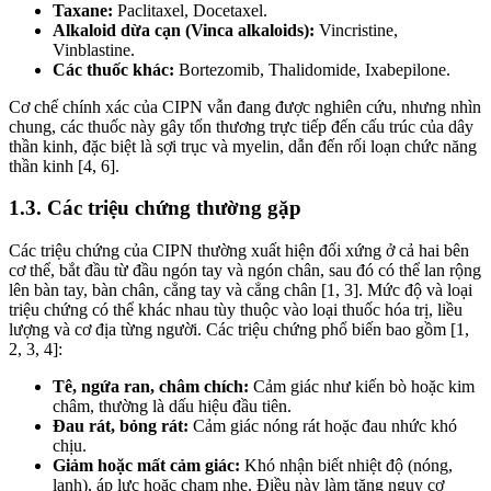
Taxane:
Paclitaxel, Docetaxel.
Alkaloid dừa cạn (Vinca alkaloids):
Vincristine,
Vinblastine.
Các thuốc khác:
Bortezomib, Thalidomide, Ixabepilone.
Cơ chế chính xác của CIPN vẫn đang được nghiên cứu, nhưng nhìn
chung, các thuốc này gây tổn thương trực tiếp đến cấu trúc của dây
thần kinh, đặc biệt là sợi trục và myelin, dẫn đến rối loạn chức năng
thần kinh [4, 6].
1.3. Các triệu chứng thường gặp
Các triệu chứng của CIPN thường xuất hiện đối xứng ở cả hai bên
cơ thể, bắt đầu từ đầu ngón tay và ngón chân, sau đó có thể lan rộng
lên bàn tay, bàn chân, cẳng tay và cẳng chân [1, 3]. Mức độ và loại
triệu chứng có thể khác nhau tùy thuộc vào loại thuốc hóa trị, liều
lượng và cơ địa từng người. Các triệu chứng phổ biến bao gồm [1,
2, 3, 4]:
Tê, ngứa ran, châm chích:
Cảm giác như kiến bò hoặc kim
châm, thường là dấu hiệu đầu tiên.
Đau rát, bỏng rát:
Cảm giác nóng rát hoặc đau nhức khó
chịu.
Giảm hoặc mất cảm giác:
Khó nhận biết nhiệt độ (nóng,
lạnh), áp lực hoặc chạm nhẹ. Điều này làm tăng nguy cơ