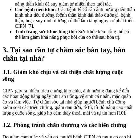
năng thần kinh đã suy giảm tự nhiên theo tuổi tác.
Các bệnh nền khác:
Các bệnh lý có sẵn ảnh hưởng đến thần
kinh như tiểu đường (bệnh thần kinh đái tháo đường), bệnh
thận, hoặc suy dinh dưỡng có thể làm tăng nguy cơ phát triển
CIPN [7].
Tình trạng sức khỏe tổng thể:
Sức khỏe kém tổng thể có
thể làm giảm khả năng phục hồi của cơ thể sau hóa trị.
3. Tại sao cần tự chăm sóc bàn tay, bàn
chân tại nhà?
3.1. Giảm khó chịu và cải thiện chất lượng cuộc
sống
CIPN gây ra nhiều triệu chứng khó chịu, ảnh hưởng đáng kể đến
các hoạt động hàng ngày như ăn uống, vệ sinh cá nhân, mặc quần
áo và làm việc. Tự chăm sóc tại nhà giúp người bệnh chủ động
kiểm soát các triệu chứng, giảm đau đớn, tê bì, từ đó nâng cao chất
lượng cuộc sống, giúp họ cảm thấy thoải mái và tự tin hơn [10].
3.2. Phòng tránh chấn thương và các biến chứng
Do giảm cảm giác và yếu cơ, người bệnh CIPN có nguy cơ cao bị