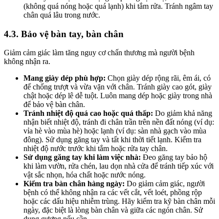
(không quá nóng hoặc quá lạnh) khi tắm rửa. Tránh ngâm tay
chân quá lâu trong nước.
4.3. Bảo vệ bàn tay, bàn chân
Giảm cảm giác làm tăng nguy cơ chấn thương mà người bệnh
không nhận ra.
Mang giày dép phù hợp:
Chọn giày dép rộng rãi, êm ái, có
đế chống trượt và vừa vặn với chân. Tránh giày cao gót, giày
chật hoặc dép lê dễ tuột. Luôn mang dép hoặc giày trong nhà
để bảo vệ bàn chân.
Tránh nhiệt độ quá cao hoặc quá thấp:
Do giảm khả năng
nhận biết nhiệt độ, tránh đi chân trần trên nền đất nóng (ví dụ:
vỉa hè vào mùa hè) hoặc lạnh (ví dụ: sàn nhà gạch vào mùa
đông). Sử dụng găng tay và tất khi thời tiết lạnh. Kiểm tra
nhiệt độ nước trước khi tắm hoặc rửa tay chân.
Sử dụng găng tay khi làm việc nhà:
Đeo găng tay bảo hộ
khi làm vườn, rửa chén, lau dọn nhà cửa để tránh tiếp xúc với
vật sắc nhọn, hóa chất hoặc nước nóng.
Kiểm tra bàn chân hàng ngày:
Do giảm cảm giác, người
bệnh có thể không nhận ra các vết cắt, vết loét, phồng rộp
hoặc các dấu hiệu nhiễm trùng. Hãy kiểm tra kỹ bàn chân mỗi
ngày, đặc biệt là lòng bàn chân và giữa các ngón chân. Sử
dụng gương nếu cần.