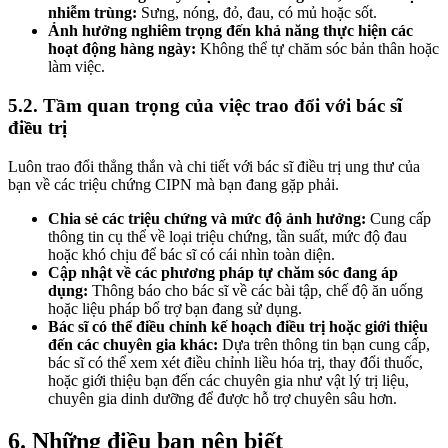
nhiễm trùng:
Sưng, nóng, đỏ, đau, có mủ hoặc sốt.
Ảnh hưởng nghiêm trọng đến khả năng thực hiện các
hoạt động hàng ngày:
Không thể tự chăm sóc bản thân hoặc
làm việc.
5.2. Tầm quan trọng của việc trao đổi với bác sĩ
điều trị
Luôn trao đổi thẳng thắn và chi tiết với bác sĩ điều trị ung thư của
bạn về các triệu chứng CIPN mà bạn đang gặp phải.
Chia sẻ các triệu chứng và mức độ ảnh hưởng:
Cung cấp
thông tin cụ thể về loại triệu chứng, tần suất, mức độ đau
hoặc khó chịu để bác sĩ có cái nhìn toàn diện.
Cập nhật về các phương pháp tự chăm sóc đang áp
dụng:
Thông báo cho bác sĩ về các bài tập, chế độ ăn uống
hoặc liệu pháp bổ trợ bạn đang sử dụng.
Bác sĩ có thể điều chỉnh kế hoạch điều trị hoặc giới thiệu
đến các chuyên gia khác:
Dựa trên thông tin bạn cung cấp,
bác sĩ có thể xem xét điều chỉnh liều hóa trị, thay đổi thuốc,
hoặc giới thiệu bạn đến các chuyên gia như vật lý trị liệu,
chuyên gia dinh dưỡng để được hỗ trợ chuyên sâu hơn.
6. Những điều bạn nên biết