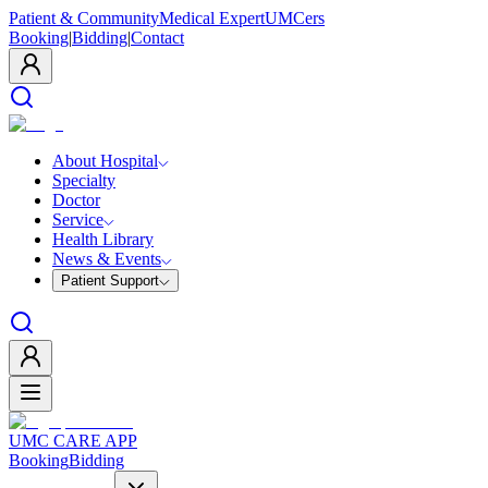
Patient & Community
Medical Expert
UMCers
Booking
|
Bidding
|
Contact
About Hospital
Specialty
Doctor
Service
Health Library
News & Events
Patient Support
UMC CARE APP
Booking
Bidding