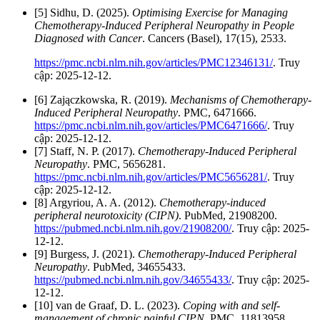
[5] Sidhu, D. (2025).
Optimising Exercise for Managing
Chemotherapy-Induced Peripheral Neuropathy in People
Diagnosed with Cancer
. Cancers (Basel), 17(15), 2533.
https://pmc.ncbi.nlm.nih.gov/articles/PMC12346131/
. Truy
cập: 2025-12-12.
[6] Zajączkowska, R. (2019).
Mechanisms of Chemotherapy-
Induced Peripheral Neuropathy
. PMC, 6471666.
https://pmc.ncbi.nlm.nih.gov/articles/PMC6471666/
. Truy
cập: 2025-12-12.
[7] Staff, N. P. (2017).
Chemotherapy-Induced Peripheral
Neuropathy
. PMC, 5656281.
https://pmc.ncbi.nlm.nih.gov/articles/PMC5656281/
. Truy
cập: 2025-12-12.
[8] Argyriou, A. A. (2012).
Chemotherapy-induced
peripheral neurotoxicity (CIPN)
. PubMed, 21908200.
https://pubmed.ncbi.nlm.nih.gov/21908200/
. Truy cập: 2025-
12-12.
[9] Burgess, J. (2021).
Chemotherapy-Induced Peripheral
Neuropathy
. PubMed, 34655433.
https://pubmed.ncbi.nlm.nih.gov/34655433/
. Truy cập: 2025-
12-12.
[10] van de Graaf, D. L. (2023).
Coping with and self-
management of chronic painful CIPN
. PMC, 11813958.