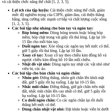
và cải thiện chức năng thể chất [1, 2, 3, 5].
Lợi ích của tập luyện:
Cải thiện chức năng thể chất, giảm
mức độ nghiêm trọng của CIPN, giảm đau, cải thiện thăng
bằng, tăng cường sức mạnh cơ bắp và chất lượng cuộc sống
[1, 2, 3, 5].
Các bài tập nhẹ nhàng cho bàn tay và ngón tay:
Bóp bóng mềm:
Dùng bóng tennis hoặc bóng bóp
mềm, bóp chặt trong vài giây rồi thả lỏng. Lặp lại 10-
15 lần cho mỗi bàn tay.
Duỗi ngón tay:
Xòe rộng các ngón tay hết mức có thể,
giữ 5 giây rồi thả lỏng. Lặp lại 10 lần.
Xoay cổ tay:
Xoay cổ tay theo chiều kim đồng hồ và
ngược chiều kim đồng hồ 10 lần mỗi chiều.
Nhặt đồ vật nhỏ:
Dùng ngón tay nhặt các vật nhỏ như
viên bi, cúc áo.
Các bài tập cho bàn chân và ngón chân:
Nhón gót:
Đứng thẳng, nhón gót chân lên khỏi mặt
đất, giữ 5 giây rồi hạ xuống. Lặp lại 10-15 lần.
Nhấc mũi chân:
Đứng thẳng, giữ gót chân trên mặt
đất, nhấc mũi chân lên cao nhất có thể, giữ 5 giây rồi
hạ xuống. Lặp lại 10-15 lần.
Co duỗi ngón chân:
Co các ngón chân lại rồi duỗi
thẳng hết mức có thể.
Dùng chân nhặt vật nhỏ:
Đặt khăn hoặc viên bi dưới