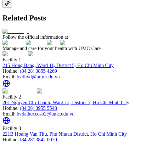
Related Posts
Follow the official information at
Manage and care for your health with UMC Care
Facility 1
215 Hong Bang, Ward 11, District 5, Ho Chi Minh City
Hotline:
(84.28) 3855 4269
Email:
bvdhyd@umc.edu.vn
Facility 2
201 Nguyen Chi Thanh, Ward 12, District 5, Ho Chi Minh City
Hotline:
(84.28) 3955 5548
Email:
bvdaihoccoso2@umc.edu.vn
Facility 3
221B Hoang Van Thu, Phu Nhuan District, Ho Chi Minh City
Hotline:
(84.28) 3842 0070