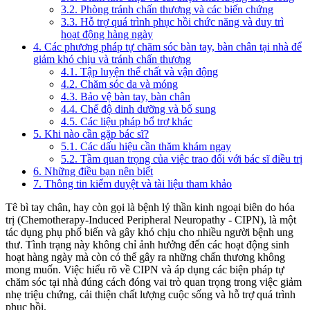
3.2. Phòng tránh chấn thương và các biến chứng
3.3. Hỗ trợ quá trình phục hồi chức năng và duy trì
hoạt động hàng ngày
4. Các phương pháp tự chăm sóc bàn tay, bàn chân tại nhà để
giảm khó chịu và tránh chấn thương
4.1. Tập luyện thể chất và vận động
4.2. Chăm sóc da và móng
4.3. Bảo vệ bàn tay, bàn chân
4.4. Chế độ dinh dưỡng và bổ sung
4.5. Các liệu pháp bổ trợ khác
5. Khi nào cần gặp bác sĩ?
5.1. Các dấu hiệu cần thăm khám ngay
5.2. Tầm quan trọng của việc trao đổi với bác sĩ điều trị
6. Những điều bạn nên biết
7. Thông tin kiểm duyệt và tài liệu tham khảo
Tê bì tay chân, hay còn gọi là bệnh lý thần kinh ngoại biên do hóa
trị (Chemotherapy-Induced Peripheral Neuropathy - CIPN), là một
tác dụng phụ phổ biến và gây khó chịu cho nhiều người bệnh ung
thư. Tình trạng này không chỉ ảnh hưởng đến các hoạt động sinh
hoạt hàng ngày mà còn có thể gây ra những chấn thương không
mong muốn. Việc hiểu rõ về CIPN và áp dụng các biện pháp tự
chăm sóc tại nhà đúng cách đóng vai trò quan trọng trong việc giảm
nhẹ triệu chứng, cải thiện chất lượng cuộc sống và hỗ trợ quá trình
phục hồi.