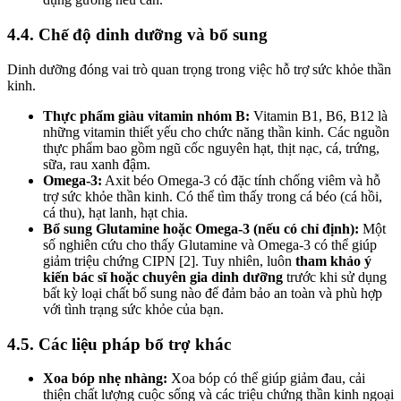
4.4. Chế độ dinh dưỡng và bổ sung
Dinh dưỡng đóng vai trò quan trọng trong việc hỗ trợ sức khỏe thần
kinh.
Thực phẩm giàu vitamin nhóm B:
Vitamin B1, B6, B12 là
những vitamin thiết yếu cho chức năng thần kinh. Các nguồn
thực phẩm bao gồm ngũ cốc nguyên hạt, thịt nạc, cá, trứng,
sữa, rau xanh đậm.
Omega-3:
Axit béo Omega-3 có đặc tính chống viêm và hỗ
trợ sức khỏe thần kinh. Có thể tìm thấy trong cá béo (cá hồi,
cá thu), hạt lanh, hạt chia.
Bổ sung Glutamine hoặc Omega-3 (nếu có chỉ định):
Một
số nghiên cứu cho thấy Glutamine và Omega-3 có thể giúp
giảm triệu chứng CIPN [2]. Tuy nhiên, luôn
tham khảo ý
kiến bác sĩ hoặc chuyên gia dinh dưỡng
trước khi sử dụng
bất kỳ loại chất bổ sung nào để đảm bảo an toàn và phù hợp
với tình trạng sức khỏe của bạn.
4.5. Các liệu pháp bổ trợ khác
Xoa bóp nhẹ nhàng:
Xoa bóp có thể giúp giảm đau, cải
thiện chất lượng cuộc sống và các triệu chứng thần kinh ngoại