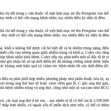
 chi tiết trong y văn thuộc về một linh mục trẻ tên Peregrine vào thế
ch duy nhất có thể cứu mạng bệnh nhân, tuy nhiên điều kỳ diệu là đêm
 chi tiết trong y văn thuộc về một linh mục trẻ tên Peregrine vào thế
cách duy nhất có thể cứu mạng bệnh nhân, tuy nhiên điều kỳ diệu là đêm
, khối u không thể được cắt bỏ triệt để và bị nhiễm trùng nặng, điều
nghiên cứu vào tương quan giữa nhiễm trùng và khối u, Coley cho rằng
giúp bệnh nhân khỏi bệnh. Coley tiếp tục phát triển một số độc tố từ vi
 như ghi nhận hồ sơ tại thời điểm đó đã không chứng minh được hiệu
c kháng sinh hiệu quả và chăm sóc bệnh nhân tốt vào thời điểm đó.
iều trị phải phối hợp nhiều phương pháp như phẫu thuật, hóa trị, xạ
ori trong ung thư bao tử hoặc virus viêm gan B, C gây ung thư gan,
 giữa bệnh nhiễm trùng và ung thư, cũng như một số vaccine như BCG
ú, các loại ung thư ở trẻ em …tuy nhiên tỷ lệ có thể chỉ là 1/100.000
 thấp hơn nhiều, và ngoài yếu tố miễn dịch như trên, có thể có thêm