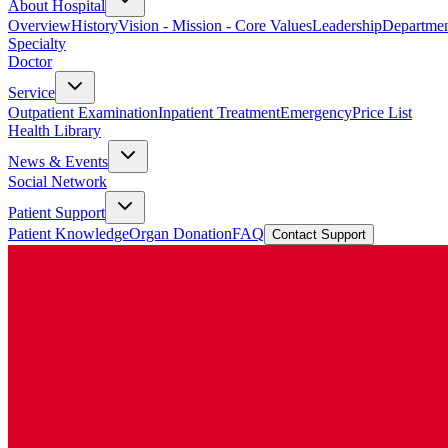
About Hospital
Overview
History
Vision - Mission - Core Values
Leadership
Departmen
Specialty
Doctor
Service
Outpatient Examination
Inpatient Treatment
Emergency
Price List
Health Library
News & Events
Social Network
Patient Support
Patient Knowledge
Organ Donation
FAQ
Contact Support