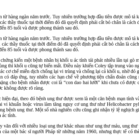
 từ hàng ngàn năm trước. Tuy nhiên trường hợp đầu tiên được mô tả khá
 các thầy thuốc tại thời điểm đó đã quyết định phải cắt bỏ chân là cá
 đến 85 tuổi và được phong thánh sau đó.
 từ hàng ngàn năm trước. Tuy nhiên trường hợp đầu tiên được mô tả khá
à các thầy thuốc tại thời điểm đó đã quyết định phải cắt bỏ chân là 
 đến 85 tuổi và được phong thánh sau đó.
hứng kiến một bệnh nhân bị khối u ác tính tái phát nhiều lần tại gò má
rùng thì khối u cũng tự biến mất. Điều này khiến Coley tập trung vào 
các cơ chế miễn dịch chống lại vi trùng và chống lại cả khối u, nhờ đó 
ân có đáp ứng, tuy nhiên các hạn chế về phương tiện chẩn đoán cũng
ng cho bệnh nhân được coi là “con dao hai lưỡi” khi chưa có được cá
ược không được rõ ràng.
ện đại, theo đó bệnh ung thư được xem là một căn bệnh mạn tính và đ
ại vi khuẩn hoặc virus làm tăng nguy cơ ung thư như Helicobacter pyl
rong bệnh ung thư. Một số nhà nghiên cứu cũng ghi nhận tỷ lệ nghịch
 ác tính.
y văn đối với nhiều loại ung thư khác nhau như ung thư máu, ung thư v
n của một bác sĩ người Pháp từ những năm 1960, nhưng thực tế có thể