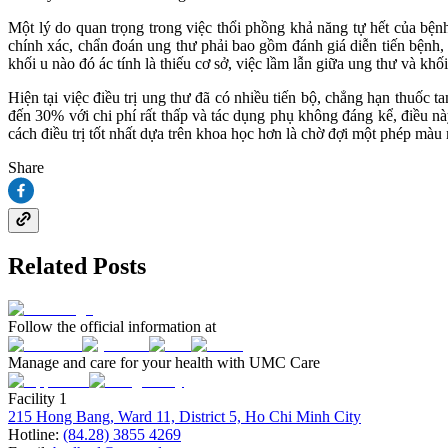
Một lý do quan trọng trong việc thổi phồng khả năng tự hết của bện
chính xác, chẩn đoán ung thư phải bao gồm đánh giá diễn tiến bệnh, 
khối u nào đó ác tính là thiếu cơ sở, việc lầm lẫn giữa ung thư và khối
Hiện tại việc điều trị ung thư đã có nhiều tiến bộ, chẳng hạn thuốc 
đến 30% với chi phí rất thấp và tác dụng phụ không đáng kể, điều 
cách điều trị tốt nhất dựa trên khoa học hơn là chờ đợi một phép màu
Share
Related Posts
Follow the official information at
Manage and care for your health with UMC Care
Facility 1
215 Hong Bang, Ward 11, District 5, Ho Chi Minh City
Hotline:
(84.28) 3855 4269