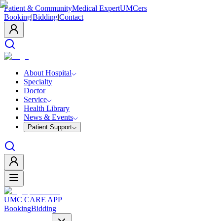
Patient & Community
Medical Expert
UMCers
Booking
|
Bidding
|
Contact
About Hospital
Specialty
Doctor
Service
Health Library
News & Events
Patient Support
UMC CARE APP
Booking
Bidding