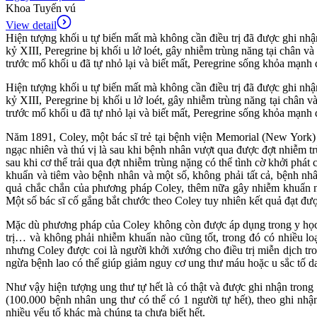
Khoa Tuyến vú
View detail
Hiện tượng khối u tự biến mất mà không cần điều trị đã được ghi nhận
kỷ XIII, Peregrine bị khối u lở loét, gây nhiễm trùng năng tại chân và
trước mổ khối u đã tự nhỏ lại và biết mất, Peregrine sống khỏa mạnh
Hiện tượng khối u tự biến mất mà không cần điều trị đã được ghi nhận
kỷ XIII, Peregrine bị khối u lở loét, gây nhiễm trùng năng tại chân v
trước mổ khối u đã tự nhỏ lại và biết mất, Peregrine sống khỏa mạnh
Năm 1891, Coley, một bác sĩ trẻ tại bệnh viện Memorial (New York) c
ngạc nhiên và thú vị là sau khi bệnh nhân vượt qua được đợt nhiễm t
sau khi cơ thể trải qua đợt nhiễm trùng nặng có thể tình cờ khởi phát 
khuẩn và tiêm vào bệnh nhân và một số, không phải tất cả, bệnh nh
quả chắc chắn của phương pháp Coley, thêm nữa gây nhiễm khuẩn nặ
Một số bác sĩ cố gắng bắt chước theo Coley tuy nhiên kết quả đạt đ
Mặc dù phương pháp của Coley không còn được áp dụng trong y học hi
trị… và không phải nhiễm khuẩn nào cũng tốt, trong đó có nhiều lo
nhưng Coley được coi là người khởi xướng cho điều trị miễn dịch t
ngừa bệnh lao có thể giúp giảm nguy cơ ung thư máu hoặc u sắc tố da
Như vậy hiện tượng ung thư tự hết là có thật và được ghi nhận trong 
(100.000 bệnh nhân ung thư có thể có 1 người tự hết), theo ghi nhậ
nhiều yếu tố khác mà chúng ta chưa biết hết.