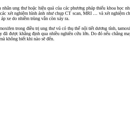
h nhân ung thư hoặc hiệu quả của các phương pháp thiếu khoa học như 
các xét nghiệm hình ảnh như chụp CT scan, MRI … và xét nghiệm chính 
 áp xe do nhiễm trùng vẫn còn xảy ra.
tamoxifen trong điều trị ung thư vú có thụ thể nội tiết dương tính, ta
này đã được khẳng định qua nhiều nghiên cứu lớn. Do đó nếu chẳng ma
 mà không biết khi nào sẽ đến.