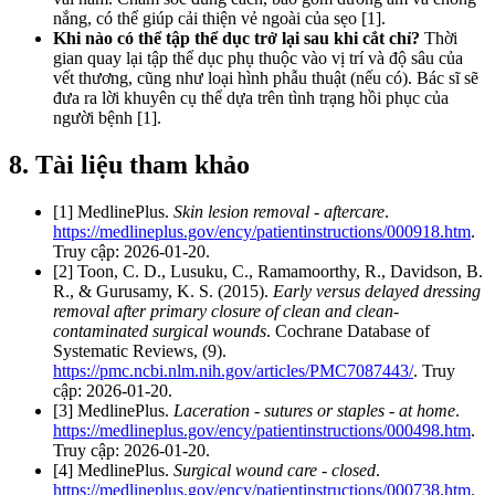
nắng, có thể giúp cải thiện vẻ ngoài của sẹo [1].
Khi nào có thể tập thể dục trở lại sau khi cắt chỉ?
Thời
gian quay lại tập thể dục phụ thuộc vào vị trí và độ sâu của
vết thương, cũng như loại hình phẫu thuật (nếu có). Bác sĩ sẽ
đưa ra lời khuyên cụ thể dựa trên tình trạng hồi phục của
người bệnh [1].
8. Tài liệu tham khảo
[1] MedlinePlus.
Skin lesion removal - aftercare
.
https://medlineplus.gov/ency/patientinstructions/000918.htm
.
Truy cập: 2026-01-20.
[2] Toon, C. D., Lusuku, C., Ramamoorthy, R., Davidson, B.
R., & Gurusamy, K. S. (2015).
Early versus delayed dressing
removal after primary closure of clean and clean‐
contaminated surgical wounds
. Cochrane Database of
Systematic Reviews, (9).
https://pmc.ncbi.nlm.nih.gov/articles/PMC7087443/
. Truy
cập: 2026-01-20.
[3] MedlinePlus.
Laceration - sutures or staples - at home
.
https://medlineplus.gov/ency/patientinstructions/000498.htm
.
Truy cập: 2026-01-20.
[4] MedlinePlus.
Surgical wound care - closed
.
https://medlineplus.gov/ency/patientinstructions/000738.htm
.