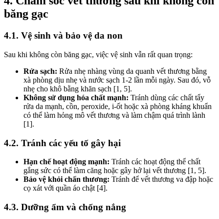
4. Chăm sóc vết thương sau khi không còn
băng gạc
4.1. Vệ sinh và bảo vệ da non
Sau khi không còn băng gạc, việc vệ sinh vẫn rất quan trọng:
Rửa sạch:
Rửa nhẹ nhàng vùng da quanh vết thương bằng
xà phòng dịu nhẹ và nước sạch 1-2 lần mỗi ngày. Sau đó, vỗ
nhẹ cho khô bằng khăn sạch [1, 5].
Không sử dụng hóa chất mạnh:
Tránh dùng các chất tẩy
rửa da mạnh, cồn, peroxide, i-ốt hoặc xà phòng kháng khuẩn
có thể làm hỏng mô vết thương và làm chậm quá trình lành
[1].
4.2. Tránh các yếu tố gây hại
Hạn chế hoạt động mạnh:
Tránh các hoạt động thể chất
gắng sức có thể làm căng hoặc gây hở lại vết thương [1, 5].
Bảo vệ khỏi chấn thương:
Tránh để vết thương va đập hoặc
cọ xát với quần áo chật [4].
4.3. Dưỡng ẩm và chống nắng