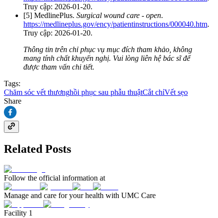
Truy cập: 2026-01-20.
[5] MedlinePlus.
Surgical wound care - open
.
https://medlineplus.gov/ency/patientinstructions/000040.htm
.
Truy cập: 2026-01-20.
Thông tin trên chỉ phục vụ mục đích tham khảo, không
mang tính chất khuyến nghị. Vui lòng liên hệ bác sĩ để
được tham vấn chi tiết.
Tags:
Chăm sóc vết thương
hồi phục sau phẫu thuật
Cắt chỉ
Vết sẹo
Share
Related Posts
Follow the official information at
Manage and care for your health with UMC Care
Facility 1