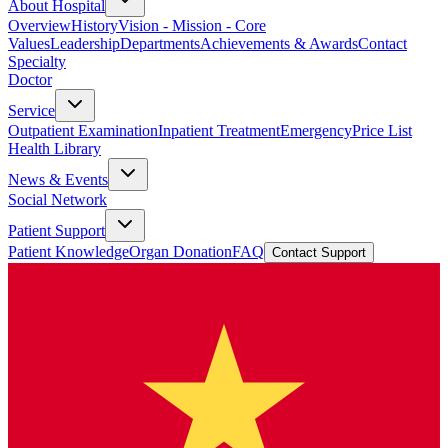
About Hospital
Overview
History
Vision - Mission - Core
Values
Leadership
Departments
Achievements & Awards
Contact
Specialty
Doctor
Service
Outpatient Examination
Inpatient Treatment
Emergency
Price List
Health Library
News & Events
Social Network
Patient Support
Patient Knowledge
Organ Donation
FAQ
Contact Support