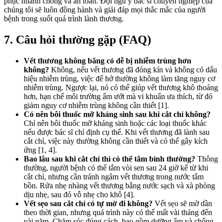
phục nhanh chóng và an toàn. Đội ngũ y bác sĩ chuyên nghiệp của
chúng tôi sẽ luôn đồng hành và giải đáp mọi thắc mắc của người
bệnh trong suốt quá trình lành thương.
7. Câu hỏi thường gặp (FAQ)
Vết thương không băng có dễ bị nhiễm trùng hơn
không?
Không, nếu vết thương đã đóng kín và không có dấu
hiệu nhiễm trùng, việc để hở thường không làm tăng nguy cơ
nhiễm trùng. Ngược lại, nó có thể giúp vết thương khô thoáng
hơn, hạn chế môi trường ẩm ướt mà vi khuẩn ưa thích, từ đó
giảm nguy cơ nhiễm trùng không cần thiết [1].
Có nên bôi thuốc mỡ kháng sinh sau khi cắt chỉ không?
Chỉ nên bôi thuốc mỡ kháng sinh hoặc các loại thuốc khác
nếu được bác sĩ chỉ định cụ thể. Khi vết thương đã lành sau
cắt chỉ, việc này thường không cần thiết và có thể gây kích
ứng [1, 4].
Bao lâu sau khi cắt chỉ thì có thể tắm bình thường?
Thông
thường, người bệnh có thể tắm vòi sen sau 24 giờ kể từ khi
cắt chỉ, nhưng cần tránh ngâm vết thương trong nước tắm
bồn. Rửa nhẹ nhàng vết thương bằng nước sạch và xà phòng
dịu nhẹ, sau đó vỗ nhẹ cho khô [4].
Vết sẹo sau cắt chỉ có tự mờ đi không?
Vết sẹo sẽ mờ dần
theo thời gian, nhưng quá trình này có thể mất vài tháng đến
vài năm. Chăm sóc đúng cách, bao gồm dưỡng ẩm và chống