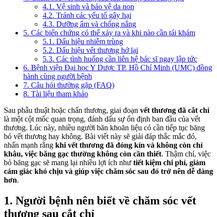
4.1. Vệ sinh và bảo vệ da non
4.2. Tránh các yếu tố gây hại
4.3. Dưỡng ẩm và chống nắng
5. Các biến chứng có thể xảy ra và khi nào cần tái khám
5.1. Dấu hiệu nhiễm trùng
5.2. Dấu hiệu vết thương hở lại
5.3. Các tình huống cần liên hệ bác sĩ ngay lập tức
6. Bệnh viện Đại học Y Dược TP. Hồ Chí Minh (UMC) đồng
hành cùng người bệnh
7. Câu hỏi thường gặp (FAQ)
8. Tài liệu tham khảo
Sau phẫu thuật hoặc chấn thương, giai đoạn
vết thương đã cắt chỉ
là một cột mốc quan trọng, đánh dấu sự ổn định ban đầu của vết
thương. Lúc này, nhiều người băn khoăn liệu có cần tiếp tục băng
bó vết thương hay không. Bài viết này sẽ giải đáp thắc mắc đó,
nhấn mạnh rằng
khi vết thương đã đóng kín và không còn chỉ
khâu, việc băng gạc thường không còn cần thiết
. Thậm chí, việc
bỏ băng gạc sẽ mang lại nhiều lợi ích như
tiết kiệm chi phí, giảm
cảm giác khó chịu và giúp việc chăm sóc sau đó trở nên dễ dàng
hơn
.
1. Người bệnh nên biết về chăm sóc vết
thương sau cắt chỉ