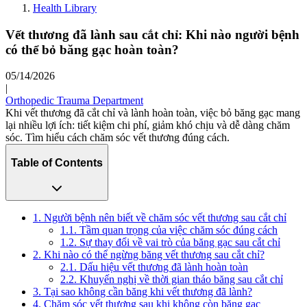
Health Library
Vết thương đã lành sau cắt chỉ: Khi nào người bệnh
có thể bỏ băng gạc hoàn toàn?
05/14/2026
|
Orthopedic Trauma Department
Khi vết thương đã cắt chỉ và lành hoàn toàn, việc bỏ băng gạc mang
lại nhiều lợi ích: tiết kiệm chi phí, giảm khó chịu và dễ dàng chăm
sóc. Tìm hiểu cách chăm sóc vết thương đúng cách.
Table of Contents
1. Người bệnh nên biết về chăm sóc vết thương sau cắt chỉ
1.1. Tầm quan trọng của việc chăm sóc đúng cách
1.2. Sự thay đổi về vai trò của băng gạc sau cắt chỉ
2. Khi nào có thể ngừng băng vết thương sau cắt chỉ?
2.1. Dấu hiệu vết thương đã lành hoàn toàn
2.2. Khuyến nghị về thời gian tháo băng sau cắt chỉ
3. Tại sao không cần băng khi vết thương đã lành?
4. Chăm sóc vết thương sau khi không còn băng gạc