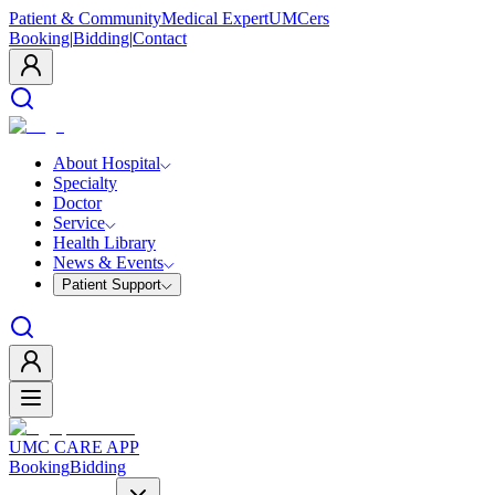
Patient & Community
Medical Expert
UMCers
Booking
|
Bidding
|
Contact
About Hospital
Specialty
Doctor
Service
Health Library
News & Events
Patient Support
UMC CARE APP
Booking
Bidding