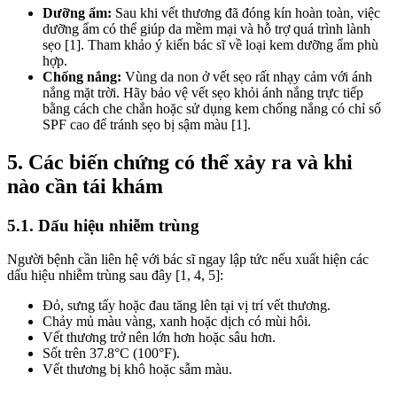
Dưỡng ẩm:
Sau khi vết thương đã đóng kín hoàn toàn, việc
dưỡng ẩm có thể giúp da mềm mại và hỗ trợ quá trình lành
sẹo [1]. Tham khảo ý kiến bác sĩ về loại kem dưỡng ẩm phù
hợp.
Chống nắng:
Vùng da non ở vết sẹo rất nhạy cảm với ánh
nắng mặt trời. Hãy bảo vệ vết sẹo khỏi ánh nắng trực tiếp
bằng cách che chắn hoặc sử dụng kem chống nắng có chỉ số
SPF cao để tránh sẹo bị sậm màu [1].
5. Các biến chứng có thể xảy ra và khi
nào cần tái khám
5.1. Dấu hiệu nhiễm trùng
Người bệnh cần liên hệ với bác sĩ ngay lập tức nếu xuất hiện các
dấu hiệu nhiễm trùng sau đây [1, 4, 5]:
Đỏ, sưng tấy hoặc đau tăng lên tại vị trí vết thương.
Chảy mủ màu vàng, xanh hoặc dịch có mùi hôi.
Vết thương trở nên lớn hơn hoặc sâu hơn.
Sốt trên 37.8°C (100°F).
Vết thương bị khô hoặc sẫm màu.