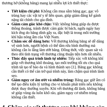
thương hở (không băng) mang lại nhiều lợi ích thiết thực:
Tiết kiệm chi phí:
Không cần mua sắm băng gạc, gạc vô
trùng hay các vật tư y tế liên quan, giúp giảm đáng kể gánh
nặng tài chính cho gia đình.
Giảm cảm giác khó chịu:
Việc không băng giúp da được
thông thoáng, tránh được cảm giác bí bách, ngứa ngáy hay
kích ứng do băng dính gây ra, đặc biệt là trong môi trường
khí hậu nóng ẩm của Việt Nam.
Chăm sóc dễ dàng hơn:
Vết thương không băng sẽ dễ dàng
vệ sinh hơn, người bệnh có thể tắm rửa bình thường mà
không cần lo lắng làm ướt băng. Đồng thời, việc quan sát và
theo dõi tình trạng vết thương cũng thuận tiện hơn rất nhiều.
Thúc đẩy quá trình lành tự nhiên:
Tiếp xúc với không khí
giúp vết thương khô thoáng, tạo môi trường tối ưu cho quá
trình tái tạo tế bào da và hình thành sẹo [1]. Băng gạc không
cần thiết có thể cản trở quá trình này, làm chậm quá trình lành
sẹo.
Giảm nguy cơ ẩm ướt và nhiễm trùng:
Băng gạc giữ ẩm có
thể tạo điều kiện lý tưởng cho vi khuẩn phát triển nếu không
được thay thường xuyên. Khi vết thương đã lành, không băng
sẽ giúp vùng da luôn khô ráo, giảm nguy cơ nhiễm trùng
không cần thiết.