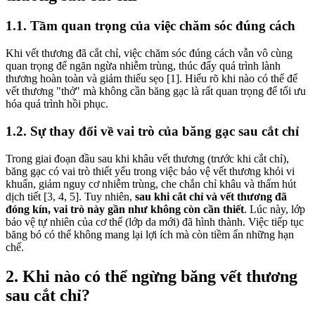
1.1. Tầm quan trọng của việc chăm sóc đúng cách
Khi vết thương đã cắt chỉ, việc chăm sóc đúng cách vẫn vô cùng
quan trọng để ngăn ngừa nhiễm trùng, thúc đẩy quá trình lành
thương hoàn toàn và giảm thiểu sẹo [1]. Hiểu rõ khi nào có thể để
vết thương "thở" mà không cần băng gạc là rất quan trọng để tối ưu
hóa quá trình hồi phục.
1.2. Sự thay đổi về vai trò của băng gạc sau cắt chỉ
Trong giai đoạn đầu sau khi khâu vết thương (trước khi cắt chỉ),
băng gạc có vai trò thiết yếu trong việc bảo vệ vết thương khỏi vi
khuẩn, giảm nguy cơ nhiễm trùng, che chắn chỉ khâu và thấm hút
dịch tiết [3, 4, 5]. Tuy nhiên,
sau khi cắt chỉ và vết thương đã
đóng kín, vai trò này gần như không còn cần thiết
. Lúc này, lớp
bảo vệ tự nhiên của cơ thể (lớp da mới) đã hình thành. Việc tiếp tục
băng bó có thể không mang lại lợi ích mà còn tiềm ẩn những hạn
chế.
2. Khi nào có thể ngừng băng vết thương
sau cắt chỉ?