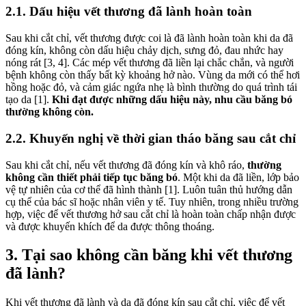
2.1. Dấu hiệu vết thương đã lành hoàn toàn
Sau khi cắt chỉ, vết thương được coi là đã lành hoàn toàn khi da đã
đóng kín, không còn dấu hiệu chảy dịch, sưng đỏ, đau nhức hay
nóng rát [3, 4]. Các mép vết thương đã liền lại chắc chắn, và người
bệnh không còn thấy bất kỳ khoảng hở nào. Vùng da mới có thể hơi
hồng hoặc đỏ, và cảm giác ngứa nhẹ là bình thường do quá trình tái
tạo da [1].
Khi đạt được những dấu hiệu này, nhu cầu băng bó
thường không còn.
2.2. Khuyến nghị về thời gian tháo băng sau cắt chỉ
Sau khi cắt chỉ, nếu vết thương đã đóng kín và khô ráo,
thường
không cần thiết phải tiếp tục băng bó
. Một khi da đã liền, lớp bảo
vệ tự nhiên của cơ thể đã hình thành [1]. Luôn tuân thủ hướng dẫn
cụ thể của bác sĩ hoặc nhân viên y tế. Tuy nhiên, trong nhiều trường
hợp, việc để vết thương hở sau cắt chỉ là hoàn toàn chấp nhận được
và được khuyến khích để da được thông thoáng.
3. Tại sao không cần băng khi vết thương
đã lành?
Khi vết thương đã lành và da đã đóng kín sau cắt chỉ, việc để vết