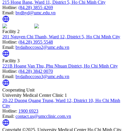
215 Hong Bang, Ward 11, District 5, Ho Chi Minh City
Hotline:
(84.28) 3855 4269
Email:
bvdhyd@umc.edu.vn
Facility 2
201 Nguyen Chi Thanh, Ward 12, District 5, Ho Chi Minh City
Hotline:
(84.28) 3955 5548
Email:
bvdaihoccoso2@umc.edu.vn
Facility 3
221B Hoang Van Thu, Phu Nhuan District, Ho Chi Minh City
Hotline:
(84.28) 3842 0070
Email:
bvdaihoccoso3@umc.edu.vn
Cooperating Unit
University Medical Center Clinic 1
20-22 Duong Quang Trung, Ward 12, District 10, Ho Chi Minh
City
Hotline:
1900 6923
Email:
contact.us@umcclinic.com.vn
Copyright ©2025. University Medical Center Ho Chi Minh City.