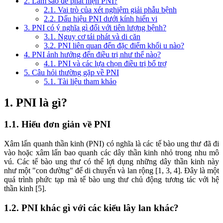
2. Làm sao để phát hiện PNI?
2.1. Vai trò của xét nghiệm giải phẫu bệnh
2.2. Dấu hiệu PNI dưới kính hiển vi
3. PNI có ý nghĩa gì đối với tiên lượng bệnh?
3.1. Nguy cơ tái phát và di căn
3.2. PNI liên quan đến đặc điểm khối u nào?
4. PNI ảnh hưởng đến điều trị như thế nào?
4.1. PNI và các lựa chọn điều trị bổ trợ
5. Câu hỏi thường gặp về PNI
5.1. Tài liệu tham khảo
1. PNI là gì?
1.1. Hiểu đơn giản về PNI
Xâm lấn quanh thần kinh (PNI) có nghĩa là các tế bào ung thư đã đi
vào hoặc xâm lấn bao quanh các dây thần kinh nhỏ trong nhu mô
vú. Các tế bào ung thư có thể lợi dụng những dây thần kinh này
như một "con đường" để di chuyển và lan rộng [1, 3, 4]. Đây là một
quá trình phức tạp mà tế bào ung thư chủ động tương tác với hệ
thần kinh [5].
1.2. PNI khác gì với các kiểu lây lan khác?