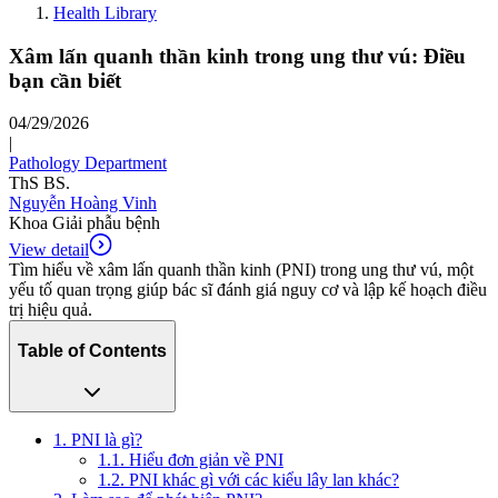
Health Library
Xâm lấn quanh thần kinh trong ung thư vú: Điều
bạn cần biết
04/29/2026
|
Pathology Department
ThS BS.
Nguyễn Hoàng Vinh
Khoa Giải phẫu bệnh
View detail
Tìm hiểu về xâm lấn quanh thần kinh (PNI) trong ung thư vú, một
yếu tố quan trọng giúp bác sĩ đánh giá nguy cơ và lập kế hoạch điều
trị hiệu quả.
Table of Contents
1. PNI là gì?
1.1. Hiểu đơn giản về PNI
1.2. PNI khác gì với các kiểu lây lan khác?