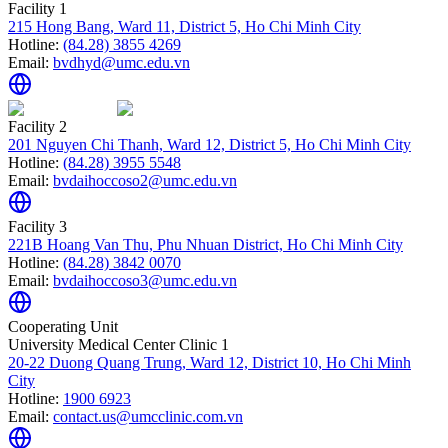
Facility 1
215 Hong Bang, Ward 11, District 5, Ho Chi Minh City
Hotline:
(84.28) 3855 4269
Email:
bvdhyd@umc.edu.vn
Facility 2
201 Nguyen Chi Thanh, Ward 12, District 5, Ho Chi Minh City
Hotline:
(84.28) 3955 5548
Email:
bvdaihoccoso2@umc.edu.vn
Facility 3
221B Hoang Van Thu, Phu Nhuan District, Ho Chi Minh City
Hotline:
(84.28) 3842 0070
Email:
bvdaihoccoso3@umc.edu.vn
Cooperating Unit
University Medical Center Clinic 1
20-22 Duong Quang Trung, Ward 12, District 10, Ho Chi Minh
City
Hotline:
1900 6923
Email:
contact.us@umcclinic.com.vn