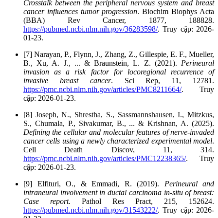
Crosstalk between the peripheral nervous system and breast
cancer influences tumor progression
. Biochim Biophys Acta
(BBA) Rev Cancer, 1877, 188828.
https://pubmed.ncbi.nlm.nih.gov/36283598/
. Truy cập: 2026-
01-23.
[7] Narayan, P., Flynn, J., Zhang, Z., Gillespie, E. F., Mueller,
B., Xu, A. J., ... & Braunstein, L. Z. (2021).
Perineural
invasion as a risk factor for locoregional recurrence of
invasive breast cancer
. Sci Rep, 11, 12781.
https://pmc.ncbi.nlm.nih.gov/articles/PMC8211664/
. Truy
cập: 2026-01-23.
[8] Joseph, N., Shrestha, S., Sassmannshausen, I., Mitzkus,
S., Chumala, P., Sivakumar, B., ... & Krishnan, A. (2025).
Defining the cellular and molecular features of nerve-invaded
cancer cells using a newly characterized experimental model
.
Cell Death Discov, 11, 314.
https://pmc.ncbi.nlm.nih.gov/articles/PMC12238365/
. Truy
cập: 2026-01-23.
[9] Elfituri, O., & Emmadi, R. (2019).
Perineural and
intraneural involvement in ductal carcinoma in-situ of breast:
Case report
. Pathol Res Pract, 215, 152624.
https://pubmed.ncbi.nlm.nih.gov/31543222/
. Truy cập: 2026-