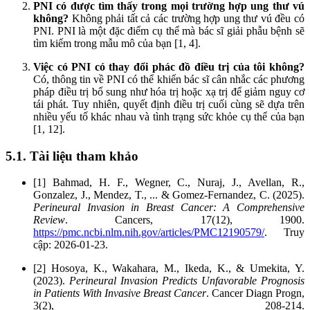
PNI có được tìm thấy trong mọi trường hợp ung thư vú
không?
Không phải tất cả các trường hợp ung thư vú đều có
PNI. PNI là một đặc điểm cụ thể mà bác sĩ giải phẫu bệnh sẽ
tìm kiếm trong mẫu mô của bạn [1, 4].
Việc có PNI có thay đổi phác đồ điều trị của tôi không?
Có, thông tin về PNI có thể khiến bác sĩ cân nhắc các phương
pháp điều trị bổ sung như hóa trị hoặc xạ trị để giảm nguy cơ
tái phát. Tuy nhiên, quyết định điều trị cuối cùng sẽ dựa trên
nhiều yếu tố khác nhau và tình trạng sức khỏe cụ thể của bạn
[1, 12].
5.1. Tài liệu tham khảo
[1] Bahmad, H. F., Wegner, C., Nuraj, J., Avellan, R.,
Gonzalez, J., Mendez, T., ... & Gomez-Fernandez, C. (2025).
Perineural Invasion in Breast Cancer: A Comprehensive
Review
. Cancers, 17(12), 1900.
https://pmc.ncbi.nlm.nih.gov/articles/PMC12190579/
. Truy
cập: 2026-01-23.
[2] Hosoya, K., Wakahara, M., Ikeda, K., & Umekita, Y.
(2023).
Perineural Invasion Predicts Unfavorable Prognosis
in Patients With Invasive Breast Cancer
. Cancer Diagn Progn,
3(2), 208-214.