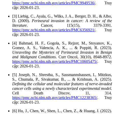
https://pmc.ncbi.nlm.nih.gov/articles/PMC9949536/
. Truy
cập: 2026-01-23.
[3] Liebig, C., Ayala, G., Wilks, J. A., Berger, D. H., & Albo,
D. (2009).
Perineural invasion in cancer: A review of the
literature
. Cancer, 115(15), 3379-3391.
https://pmc.ncbi.nlm.nih.gov/articles/PMC6356921/
. Truy
cập: 2026-01-23.
[4] Bahmad, H. F., Gogola, S., Rejzer, M., Stoyanov, K.,
Gomez, A. S., Valencia, A. K., ... & Poppiti, R. (2023).
Unraveling the Mysteries of Perineural Invasion in Benign
and Malignant Conditions
. Curr Oncol, 30(10), 8948-8972.
https://pmc.ncbi.nlm.nih.gov/articles/PMC10605475/
. Truy
cập: 2026-01-23.
[5] Joseph, N., Shrestha, S., Sassmannshausen, I., Mitzkus,
S., Chumala, P., Sivakumar, B., ... & Krishnan, A. (2025).
Defining the cellular and molecular features of nerve-invaded
cancer cells using a newly characterized experimental model
.
Cell Death Discov, 11, 314.
https://pmc.ncbi.nlm.nih.gov/articles/PMC12238365/
. Truy
cập: 2026-01-23.
[6] Hu, J., Chen, W., Shen, L., Chen, Z., & Huang, J. (2022).