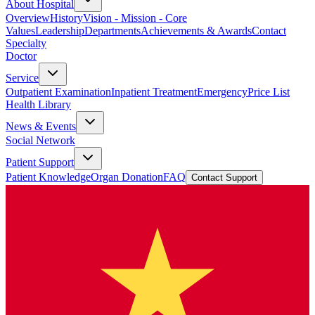
About Hospital
Overview
History
Vision - Mission - Core
Values
Leadership
Departments
Achievements & Awards
Contact
Specialty
Doctor
Service
Outpatient Examination
Inpatient Treatment
Emergency
Price List
Health Library
News & Events
Social Network
Patient Support
Patient Knowledge
Organ Donation
FAQ
Contact Support