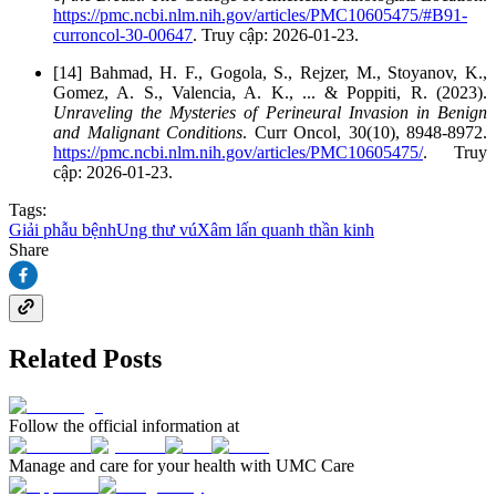
https://pmc.ncbi.nlm.nih.gov/articles/PMC10605475/#B91-
curroncol-30-00647
. Truy cập: 2026-01-23.
[14] Bahmad, H. F., Gogola, S., Rejzer, M., Stoyanov, K.,
Gomez, A. S., Valencia, A. K., ... & Poppiti, R. (2023).
Unraveling the Mysteries of Perineural Invasion in Benign
and Malignant Conditions
. Curr Oncol, 30(10), 8948-8972.
https://pmc.ncbi.nlm.nih.gov/articles/PMC10605475/
. Truy
cập: 2026-01-23.
Tags:
Giải phẫu bệnh
Ung thư vú
Xâm lấn quanh thần kinh
Share
Related Posts
Follow the official information at
Manage and care for your health with UMC Care