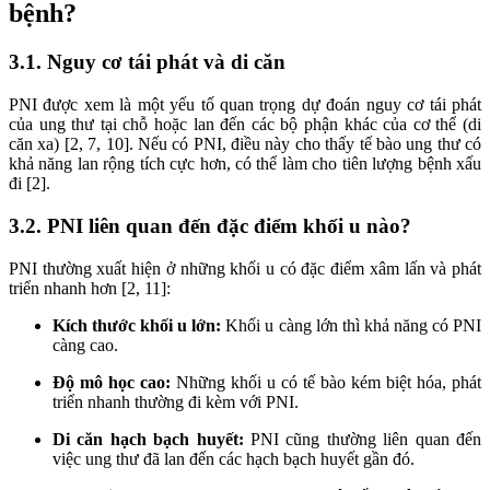
bệnh?
3.1. Nguy cơ tái phát và di căn
PNI được xem là một yếu tố quan trọng dự đoán nguy cơ tái phát
của ung thư tại chỗ hoặc lan đến các bộ phận khác của cơ thể (di
căn xa) [2, 7, 10]. Nếu có PNI, điều này cho thấy tế bào ung thư có
khả năng lan rộng tích cực hơn, có thể làm cho tiên lượng bệnh xấu
đi [2].
3.2. PNI liên quan đến đặc điểm khối u nào?
PNI thường xuất hiện ở những khối u có đặc điểm xâm lấn và phát
triển nhanh hơn [2, 11]:
Kích thước khối u lớn:
Khối u càng lớn thì khả năng có PNI
càng cao.
Độ mô học cao:
Những khối u có tế bào kém biệt hóa, phát
triển nhanh thường đi kèm với PNI.
Di căn hạch bạch huyết:
PNI cũng thường liên quan đến
việc ung thư đã lan đến các hạch bạch huyết gần đó.