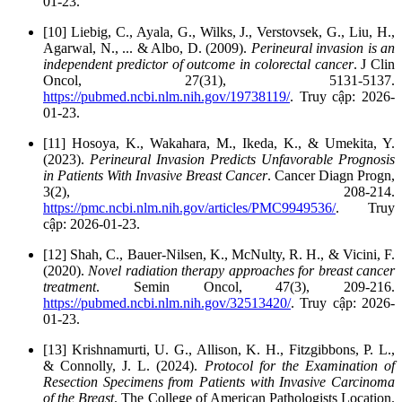
01-23.
[10] Liebig, C., Ayala, G., Wilks, J., Verstovsek, G., Liu, H.,
Agarwal, N., ... & Albo, D. (2009).
Perineural invasion is an
independent predictor of outcome in colorectal cancer
. J Clin
Oncol, 27(31), 5131-5137.
https://pubmed.ncbi.nlm.nih.gov/19738119/
. Truy cập: 2026-
01-23.
[11] Hosoya, K., Wakahara, M., Ikeda, K., & Umekita, Y.
(2023).
Perineural Invasion Predicts Unfavorable Prognosis
in Patients With Invasive Breast Cancer
. Cancer Diagn Progn,
3(2), 208-214.
https://pmc.ncbi.nlm.nih.gov/articles/PMC9949536/
. Truy
cập: 2026-01-23.
[12] Shah, C., Bauer-Nilsen, K., McNulty, R. H., & Vicini, F.
(2020).
Novel radiation therapy approaches for breast cancer
treatment
. Semin Oncol, 47(3), 209-216.
https://pubmed.ncbi.nlm.nih.gov/32513420/
. Truy cập: 2026-
01-23.
[13] Krishnamurti, U. G., Allison, K. H., Fitzgibbons, P. L.,
& Connolly, J. L. (2024).
Protocol for the Examination of
Resection Specimens from Patients with Invasive Carcinoma
of the Breast
. The College of American Pathologists Location.