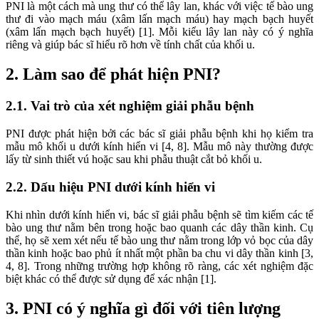
PNI là một cách mà ung thư có thể lây lan, khác với việc tế bào ung
thư đi vào mạch máu (xâm lấn mạch máu) hay mạch bạch huyết
(xâm lấn mạch bạch huyết) [1]. Mỗi kiểu lây lan này có ý nghĩa
riêng và giúp bác sĩ hiểu rõ hơn về tính chất của khối u.
2. Làm sao để phát hiện PNI?
2.1. Vai trò của xét nghiệm giải phẫu bệnh
PNI được phát hiện bởi các bác sĩ giải phẫu bệnh khi họ kiểm tra
mẫu mô khối u dưới kính hiển vi [4, 8]. Mẫu mô này thường được
lấy từ sinh thiết vú hoặc sau khi phẫu thuật cắt bỏ khối u.
2.2. Dấu hiệu PNI dưới kính hiển vi
Khi nhìn dưới kính hiển vi, bác sĩ giải phẫu bệnh sẽ tìm kiếm các tế
bào ung thư nằm bên trong hoặc bao quanh các dây thần kinh. Cụ
thể, họ sẽ xem xét nếu tế bào ung thư nằm trong lớp vỏ bọc của dây
thần kinh hoặc bao phủ ít nhất một phần ba chu vi dây thần kinh [3,
4, 8]. Trong những trường hợp không rõ ràng, các xét nghiệm đặc
biệt khác có thể được sử dụng để xác nhận [1].
3. PNI có ý nghĩa gì đối với tiên lượng