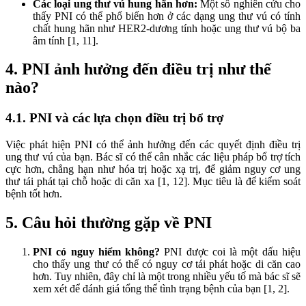
Các loại ung thư vú hung hãn hơn:
Một số nghiên cứu cho
thấy PNI có thể phổ biến hơn ở các dạng ung thư vú có tính
chất hung hãn như HER2-dương tính hoặc ung thư vú bộ ba
âm tính [1, 11].
4. PNI ảnh hưởng đến điều trị như thế
nào?
4.1. PNI và các lựa chọn điều trị bổ trợ
Việc phát hiện PNI có thể ảnh hưởng đến các quyết định điều trị
ung thư vú của bạn. Bác sĩ có thể cân nhắc các liệu pháp bổ trợ tích
cực hơn, chẳng hạn như hóa trị hoặc xạ trị, để giảm nguy cơ ung
thư tái phát tại chỗ hoặc di căn xa [1, 12]. Mục tiêu là để kiểm soát
bệnh tốt hơn.
5. Câu hỏi thường gặp về PNI
PNI có nguy hiểm không?
PNI được coi là một dấu hiệu
cho thấy ung thư có thể có nguy cơ tái phát hoặc di căn cao
hơn. Tuy nhiên, đây chỉ là một trong nhiều yếu tố mà bác sĩ sẽ
xem xét để đánh giá tổng thể tình trạng bệnh của bạn [1, 2].