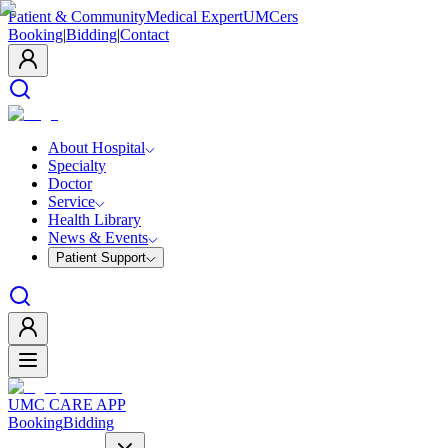
Patient & Community
Medical Expert
UMCers
Booking
|
Bidding
|
Contact
About Hospital
Specialty
Doctor
Service
Health Library
News & Events
Patient Support
UMC CARE APP
Booking
Bidding