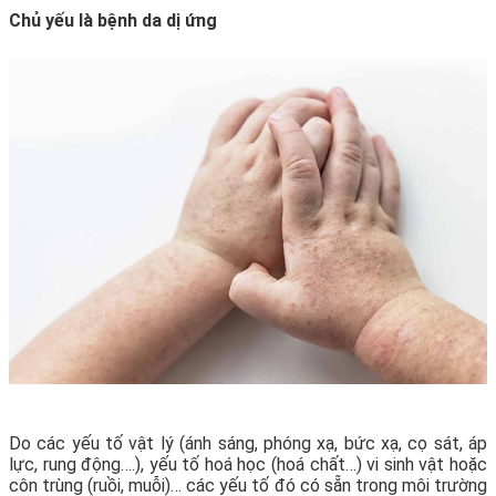
Chủ yếu là bệnh da dị ứng
Do các yếu tố vật lý (ánh sáng, phóng xạ, bức xạ, cọ sát, áp
lực, rung động….), yếu tố hoá học (hoá chất…) vi sinh vật hoặc
côn trùng (ruồi, muỗi)… các yếu tố đó có sẵn trong môi trường