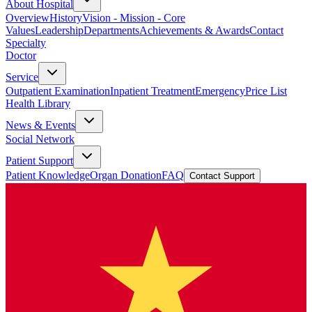
About Hospital
Overview
History
Vision - Mission - Core
Values
Leadership
Departments
Achievements & Awards
Contact
Specialty
Doctor
Service
Outpatient Examination
Inpatient Treatment
Emergency
Price List
Health Library
News & Events
Social Network
Patient Support
Patient Knowledge
Organ Donation
FAQ
Contact Support