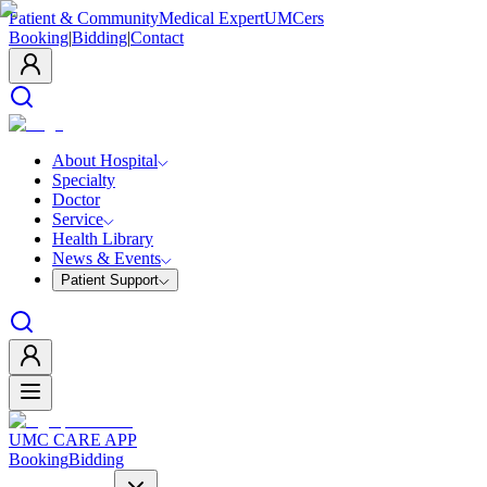
Patient & Community
Medical Expert
UMCers
Booking
|
Bidding
|
Contact
About Hospital
Specialty
Doctor
Service
Health Library
News & Events
Patient Support
UMC CARE APP
Booking
Bidding