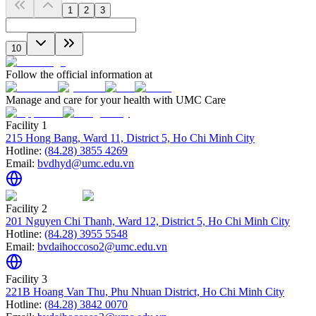
1
2
3
10
Follow the official information at
Manage and care for your health with UMC Care
Facility 1
215 Hong Bang, Ward 11, District 5, Ho Chi Minh City
Hotline:
(84.28) 3855 4269
Email:
bvdhyd@umc.edu.vn
Facility 2
201 Nguyen Chi Thanh, Ward 12, District 5, Ho Chi Minh City
Hotline:
(84.28) 3955 5548
Email:
bvdaihoccoso2@umc.edu.vn
Facility 3
221B Hoang Van Thu, Phu Nhuan District, Ho Chi Minh City
Hotline:
(84.28) 3842 0070