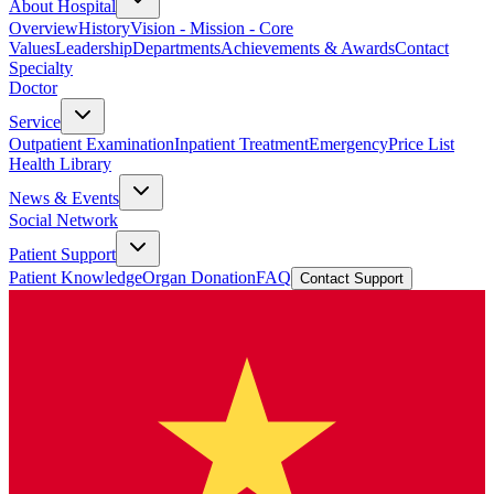
About Hospital
Overview
History
Vision - Mission - Core
Values
Leadership
Departments
Achievements & Awards
Contact
Specialty
Doctor
Service
Outpatient Examination
Inpatient Treatment
Emergency
Price List
Health Library
News & Events
Social Network
Patient Support
Patient Knowledge
Organ Donation
FAQ
Contact Support