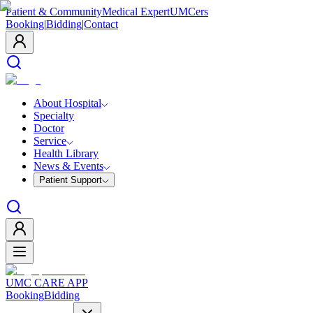
Patient & Community
Medical Expert
UMCers
Booking
|
Bidding
|
Contact
About Hospital
Specialty
Doctor
Service
Health Library
News & Events
Patient Support
UMC CARE APP
Booking
Bidding