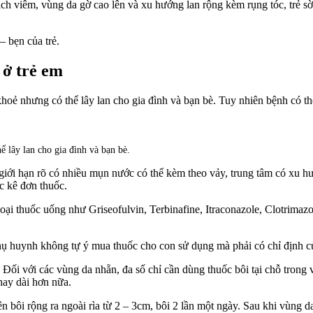
ch viêm, vùng da gờ cao lên và xu hướng lan rộng kèm rụng tóc, trẻ sờ
– bẹn của trẻ.
 ở trẻ em
ẻ nhưng có thể lây lan cho gia đình và bạn bè. Tuy nhiên bệnh có thể
 lây lan cho gia đình và bạn bè.
 giới hạn rõ có nhiều mụn nước có thể kèm theo vảy, trung tâm có xu 
c kê đơn thuốc.
oại thuốc uống như Griseofulvin, Terbinafine, Itraconazole, Clotrimaz
phụ huynh không tự ý mua thuốc cho con sử dụng mà phải có chỉ định của 
. Đối với các vùng da nhẵn, đa số chỉ cần dùng thuốc bôi tại chỗ trong 
hay dài hơn nữa.
bôi rộng ra ngoài rìa từ 2 – 3cm, bôi 2 lần một ngày. Sau khi vùng da