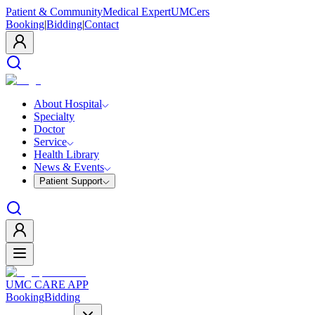
Patient & Community
Medical Expert
UMCers
Booking
|
Bidding
|
Contact
About Hospital
Specialty
Doctor
Service
Health Library
News & Events
Patient Support
UMC CARE APP
Booking
Bidding