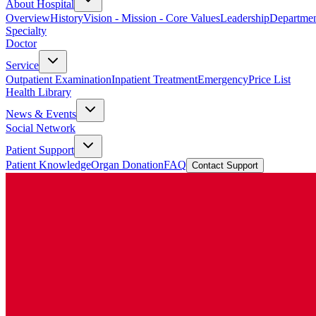
About Hospital
Overview
History
Vision - Mission - Core Values
Leadership
Departmen
Specialty
Doctor
Service
Outpatient Examination
Inpatient Treatment
Emergency
Price List
Health Library
News & Events
Social Network
Patient Support
Patient Knowledge
Organ Donation
FAQ
Contact Support