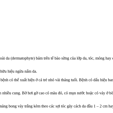
goài da (dermatophyte) bám trên tế bào sừng của lớp da, tóc, móng hay c
p hữu hiệu ngừa nấm da.
i, bệnh có thể xuất hiện ở cả trẻ nhỏ vài tháng tuổi. Bệnh có dấu hiệu
nh nhiều cung. Bờ hơi gờ cao có màu đỏ, có mụn nước hoặc có vảy ở bờ
mảng bong vảy trắng kèm theo các sợi tóc gãy cách da đầu 1 – 2 cm hay