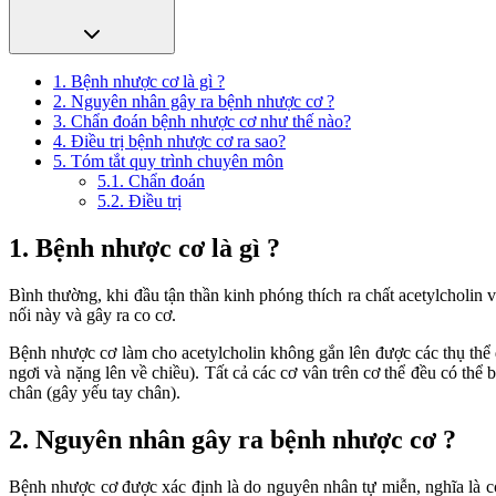
1. Bệnh nhược cơ là gì ?
2. Nguyên nhân gây ra bệnh nhược cơ ?
3. Chẩn đoán bệnh nhược cơ như thế nào?
4. Điều trị bệnh nhược cơ ra sao?
5. Tóm tắt quy trình chuyên môn
5.1. Chẩn đoán
5.2. Điều trị
1. Bệnh nhược cơ là gì ?
Bình thường, khi đầu tận thần kinh phóng thích ra chất acetylcholin v
nối này và gây ra co cơ.
Bệnh nhược cơ làm cho acetylcholin không gắn lên được các thụ thể đ
ngơi và nặng lên về chiều). Tất cả các cơ vân trên cơ thể đều có thể
chân (gây yếu tay chân).
2. Nguyên nhân gây ra bệnh nhược cơ ?
Bệnh nhược cơ được xác định là do nguyên nhân tự miễn, nghĩa là cơ t