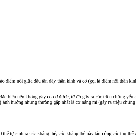
ào điểm nối giữa đầu tận dây thần kinh và cơ (gọi là điểm nối thần kin
ặc hiệu nên không gây co cơ được, từ đó gây ra các triệu chứng yếu c
 bị ảnh hưởng nhưng thường gặp nhất là cơ nâng mi (gây ra triệu chứng
hể tự sinh ra các kháng thể, các kháng thể này tấn công các thụ thể c