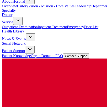
About Hospital
Overview
History
Vision - Mission - Core Values
Leadership
Departmen
Specialty
Doctor
Service
Outpatient Examination
Inpatient Treatment
Emergency
Price List
Health Library
News & Events
Social Network
Patient Support
Patient Knowledge
Organ Donation
FAQ
Contact Support