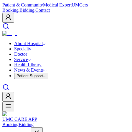
Patient & Community
Medical Expert
UMCers
Booking
|
Bidding
|
Contact
About Hospital
Specialty
Doctor
Service
Health Library
News & Events
Patient Support
UMC CARE APP
Booking
Bidding