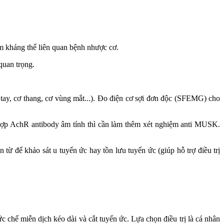
m kháng thể liên quan bệnh nhược cơ.
quan trọng.
tay, cơ thang, cơ vùng mắt...). Đo điện cơ sợi đơn độc (SFEMG) cho
 hợp AchR antibody âm tính thì cần làm thêm xét nghiệm anti MUSK.
 để khảo sát u tuyến ức hay tồn lưu tuyến ức (giúp hỗ trợ điều trị
 chế miễn dịch kéo dài và cắt tuyến ức. Lựa chọn điều trị là cá nhân