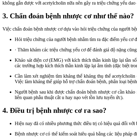
không gắn được với acetylcholin nữa nên gây ra triệu chứng yếu dao
3. Chẩn đoán bệnh nhược cơ như thế nào?
Việc chẩn đoán bệnh nhược cơ dựa vào hỏi triệu chứng của người bện
Hỏi triệu chứng của người bệnh nhằm tìm ra đặc điểm yếu cơ đ
· Thăm khám các triệu chứng yếu cơ để đánh giá độ nặng cũng
Khảo sát điện cơ (EMG) với kích thích thần kinh lặp lại tần
các trường hợp kích thích thần kinh lặp lại âm tính (đặc biệt 
Cần làm xét nghiệm tìm kháng thể kháng thụ thể acetylcholi
Việc làm kháng thể giúp hỗ trợ chẩn đoán bệnh, phân loại bện
Người bệnh sau khi được chẩn đoán bệnh nhược cơ cần khảo sá
liên quan phẫu thuật cắt u hay nạo vét tồn lưu tuyến ức).
4. Điều trị bệnh nhược cơ ra sao?
Hiện nay đã có nhiều phương thức điều trị có hiệu quả đối với
Bệnh nhược cơ có thể kiểm soát hiêu quả bằng các liệu pháp đi