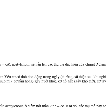
h – cơ), acetylcholin sẽ gắn lên các thụ thể đặc hiệu của chúng ở điểm
ơ. Yếu cơ có tính dao động trong ngày (thường cải thiện sau khi nghỉ
 sụp mi), cơ hầu họng (gây nuốt khó), cơ hô hấp (gây khó thở), cơ tay
ủa acetylcholin ở điểm nối thần kinh – cơ. Khi đó, các thụ thể này sẽ