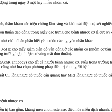
 động trong ngày ở một hay nhiều nhóm cơ.
h, thăm khám các triệu chứng lâm sàng và khảo sát điện cơ, xét nghiệ
ơn thuần dao động trong ngày đặc trưng cho bệnh nhược cơ là cực kỳ 
 như chẩn đoán phân biệt yếu cơ do các nguyên nhân khác.
 số 3-5Hz cho thấy giảm biên độ vận động ở các nhóm cơ (nhóm cơ bàn 
trong trường hợp nhược cơ vùng mắt đơn thuần).
n (AchR antibody) cho tất cả người bệnh nhược cơ. Nếu trong trường
h cũng như lựa chọn phương pháp điều trị cho người bệnh.
t CT lồng ngực có thuốc cản quang hay MRI lồng ngực có thuốc cản từ
 bệnh nhược cơ.
ều trị bao gồm: kháng men cholinesterase, điều hòa miễn dịch nhanh, ức