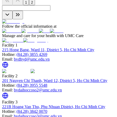
1
2
Follow the official information at
Manage and care for your health with UMC Care
Facility 1
215 Hong Bang, Ward 11, District 5, Ho Chi Minh City
Hotline:
(84.28) 3855 4269
Email:
bvdhyd@umc.edu.vn
Facility 2
201 Nguyen Chi Thanh, Ward 12, District 5, Ho Chi Minh City
Hotline:
(84.28) 3955 5548
Email:
bvdaihoccoso2@umc.edu.vn
Facility 3
221B Hoang Van Thu, Phu Nhuan District, Ho Chi Minh City
Hotline:
(84.28) 3842 0070
Email:
bvdaihoccoso3@umc.edu.vn