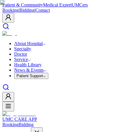
Patient & Community
Medical Expert
UMCers
Booking
|
Bidding
|
Contact
About Hospital
Specialty
Doctor
Service
Health Library
News & Events
Patient Support
UMC CARE APP
Booking
Bidding