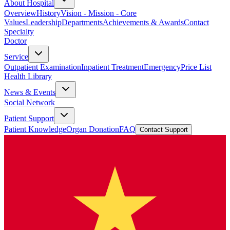
About Hospital
Overview
History
Vision - Mission - Core
Values
Leadership
Departments
Achievements & Awards
Contact
Specialty
Doctor
Service
Outpatient Examination
Inpatient Treatment
Emergency
Price List
Health Library
News & Events
Social Network
Patient Support
Patient Knowledge
Organ Donation
FAQ
Contact Support