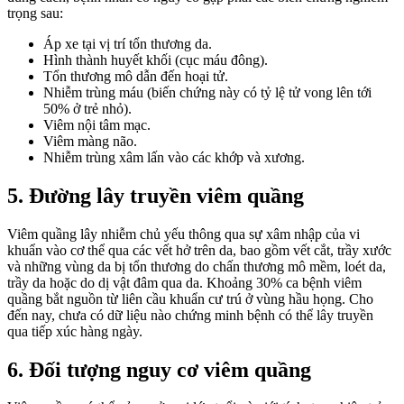
trọng sau:
Áp xe tại vị trí tổn thương da.
Hình thành huyết khối (cục máu đông).
Tổn thương mô dẫn đến hoại tử.
Nhiễm trùng máu (biến chứng này có tỷ lệ tử vong lên tới
50% ở trẻ nhỏ).
Viêm nội tâm mạc.
Viêm màng não.
Nhiễm trùng xâm lấn vào các khớp và xương.
5. Đường lây truyền viêm quầng
Viêm quầng lây nhiễm chủ yếu thông qua sự xâm nhập của vi
khuẩn vào cơ thể qua các vết hở trên da, bao gồm vết cắt, trầy xước
và những vùng da bị tổn thương do chấn thương mô mềm, loét da,
trầy da hoặc do dị vật đâm qua da. Khoảng 30% ca bệnh viêm
quầng bắt nguồn từ liên cầu khuẩn cư trú ở vùng hầu họng. Cho
đến nay, chưa có dữ liệu nào chứng minh bệnh có thể lây truyền
qua tiếp xúc hàng ngày.
6. Đối tượng nguy cơ viêm quầng