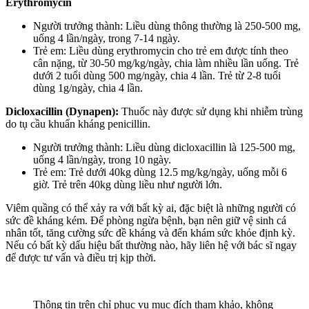
Erythromycin
Người trưởng thành: Liều dùng thông thường là 250-500 mg,
uống 4 lần/ngày, trong 7-14 ngày.
Trẻ em: Liều dùng erythromycin cho trẻ em được tính theo
cân nặng, từ 30-50 mg/kg/ngày, chia làm nhiều lần uống. Trẻ
dưới 2 tuổi dùng 500 mg/ngày, chia 4 lần. Trẻ từ 2-8 tuổi
dùng 1g/ngày, chia 4 lần.
Dicloxacillin (Dynapen):
Thuốc này được sử dụng khi nhiễm trùng
do tụ cầu khuẩn kháng penicillin.
Người trưởng thành: Liều dùng dicloxacillin là 125-500 mg,
uống 4 lần/ngày, trong 10 ngày.
Trẻ em: Trẻ dưới 40kg dùng 12.5 mg/kg/ngày, uống mỗi 6
giờ. Trẻ trên 40kg dùng liều như người lớn.
Viêm quầng có thể xảy ra với bất kỳ ai, đặc biệt là những người có
sức đề kháng kém. Để phòng ngừa bệnh, bạn nên giữ vệ sinh cá
nhân tốt, tăng cường sức đề kháng và đến khám sức khỏe định kỳ.
Nếu có bất kỳ dấu hiệu bất thường nào, hãy liên hệ với bác sĩ ngay
để được tư vấn và điều trị kịp thời.
Thông tin trên chỉ phục vụ mục đích tham khảo, không