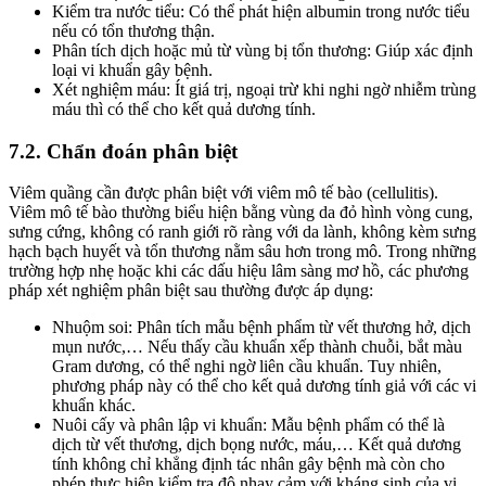
Kiểm tra nước tiểu: Có thể phát hiện albumin trong nước tiểu
nếu có tổn thương thận.
Phân tích dịch hoặc mủ từ vùng bị tổn thương: Giúp xác định
loại vi khuẩn gây bệnh.
Xét nghiệm máu: Ít giá trị, ngoại trừ khi nghi ngờ nhiễm trùng
máu thì có thể cho kết quả dương tính.
7.2. Chẩn đoán phân biệt
Viêm quầng cần được phân biệt với viêm mô tế bào (cellulitis).
Viêm mô tế bào thường biểu hiện bằng vùng da đỏ hình vòng cung,
sưng cứng, không có ranh giới rõ ràng với da lành, không kèm sưng
hạch bạch huyết và tổn thương nằm sâu hơn trong mô. Trong những
trường hợp nhẹ hoặc khi các dấu hiệu lâm sàng mơ hồ, các phương
pháp xét nghiệm phân biệt sau thường được áp dụng:
Nhuộm soi: Phân tích mẫu bệnh phẩm từ vết thương hở, dịch
mụn nước,… Nếu thấy cầu khuẩn xếp thành chuỗi, bắt màu
Gram dương, có thể nghi ngờ liên cầu khuẩn. Tuy nhiên,
phương pháp này có thể cho kết quả dương tính giả với các vi
khuẩn khác.
Nuôi cấy và phân lập vi khuẩn: Mẫu bệnh phẩm có thể là
dịch từ vết thương, dịch bọng nước, máu,… Kết quả dương
tính không chỉ khẳng định tác nhân gây bệnh mà còn cho
phép thực hiện kiểm tra độ nhạy cảm với kháng sinh của vi