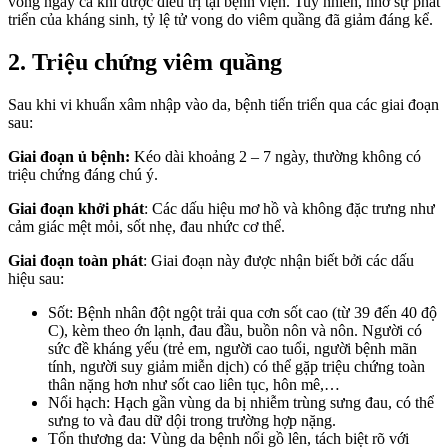
vong ngay cả khi được điều trị tại bệnh viện. Tuy nhiên, nhờ sự phát
triển của kháng sinh, tỷ lệ tử vong do viêm quầng đã giảm đáng kể.
2. Triệu chứng viêm quầng
Sau khi vi khuẩn xâm nhập vào da, bệnh tiến triển qua các giai đoạn
sau:
Giai đoạn ủ bệnh:
Kéo dài khoảng 2 – 7 ngày, thường không có
triệu chứng đáng chú ý.
Giai đoạn khởi phát
: Các dấu hiệu mơ hồ và không đặc trưng như
cảm giác mệt mỏi, sốt nhẹ, đau nhức cơ thể.
Giai đoạn toàn phát
: Giai đoạn này được nhận biết bởi các dấu
hiệu sau:
Sốt: Bệnh nhân đột ngột trải qua cơn sốt cao (từ 39 đến 40 độ
C), kèm theo ớn lạnh, đau đầu, buồn nôn và nôn. Người có
sức đề kháng yếu (trẻ em, người cao tuổi, người bệnh mãn
tính, người suy giảm miễn dịch) có thể gặp triệu chứng toàn
thân nặng hơn như sốt cao liên tục, hôn mê,…
Nổi hạch: Hạch gần vùng da bị nhiễm trùng sưng đau, có thể
sưng to và đau dữ dội trong trường hợp nặng.
Tổn thương da: Vùng da bệnh nổi gồ lên, tách biệt rõ với