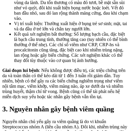
vùng da lành. Da tổn thương có màu đỏ tươi, bề mặt sần sùi
như vỏ quýt, đôi khi xuất hiện bọng nước hoặc loét. Vết đỏ
ban đầu nhỏ, sau đó lan rộng thành mảng cứng, đau khi chạm
vào.
Vị trí xuất hiện: Thường xuất hiện ở bụng trẻ sơ sinh; mặt, tai
và da đầu ở trẻ lớn và chân tay người lớn.
Kết quả xét nghiệm bất thường: Số lượng bạch cầu, đặc biệt
là bạch cầu trung tính, thường tăng cao (tuy nhiên có thể bình
thường ở thể nhẹ). Các chỉ số viêm như CRP, CRP-hs và
procalcitonin cũng tăng, đặc biệt cao khi nhiễm trùng nặng,
lan rộng hoặc gây biến chứng. Các xét nghiệm khác có thể
thay đổi tùy thuộc vào cơ quan bị ảnh hưởng.
Giai đoạn lui bệnh
: Nếu không được điều trị, các triệu chứng trên
da và toàn thân có thể kéo dài từ 1 đến 3 tuần rồi giảm dần. Tuy
nhiên, bệnh có thể gây ra các biến chứng nghiêm trọng như viêm
nội tâm mạc, viêm khớp, viêm màng não, áp xe dưới da và nhiễm
trùng huyết, thậm chí tử vong. Bệnh cũng có thể tái phát nếu hệ
miễn dịch suy yếu hoặc tác nhân gây bệnh vẫn tồn tại.
3. Nguyên nhân gây bệnh viêm quầng
Nguyên nhân chủ yếu gây ra viêm quầng là do vi khuẩn
Streptococcus nhóm A (liên cầu nhóm A). Đôi khi, nhiễm trùng này