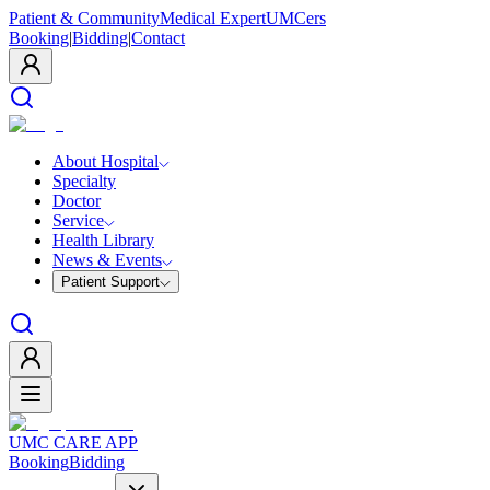
Patient & Community
Medical Expert
UMCers
Booking
|
Bidding
|
Contact
About Hospital
Specialty
Doctor
Service
Health Library
News & Events
Patient Support
UMC CARE APP
Booking
Bidding