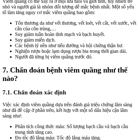
Viêm quầng có thể xảy ra ở mọi lứa tuổi và giới tính, tuy nhiên trẻ
nhỏ và người già là nhóm đối tượng dễ mắc bệnh nhất. Một số yếu
tố làm tăng nguy cơ mắc viêm quầng bao gồm:
Tổn thương da như vết thương, vết loét, vết cắt, vết xước, vết
cắn của côn trùng,…
Suy giảm tuần hoàn tĩnh mạch và bạch huyết.
Suy giảm miễn dịch.
Các bệnh lý nền như tiểu đường và hội chứng thận hư.
Nghiện rượu hoặc lạm dụng rượu bia trong thời gian dài.
Người đã từng bị viêm quầng trước đó.
7. Chẩn đoán bệnh viêm quầng như thế
nào?
7.1. Chẩn đoán xác định
Việc xác định viêm quầng dựa trên đánh giá triệu chứng lâm sàng
như đã đề cập ở phần trên, kết hợp với một số dấu hiệu cận lâm
sàng như:
Phân tích công thức máu: Số lượng bạch cầu và bạch cầu
trung tính tăng cao.
Đo tốc độ lắng máu: Tốc độ lắng máu tăng.