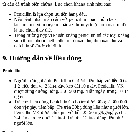
từ đầu để tránh biến chứng. Lựa chọn kháng sinh như sau:
Penicillin là lựa chọn ưu tiên hàng đầu.
Nếu bệnh nhân mẫn cảm với penicillin hoặc nhóm beta-
lactam thì erythromycin hoặc azithromycin (nhóm macrolid)
là lựa chọn thay thế.
Trong trường hợp vi khuẩn kháng penicillin thì các loại kháng
sinh thuộc nhóm methicillin như oxacillin, dicloxacillin và
nafcillin sẽ được chỉ định.
9. Hướng dẫn về liều dùng
Penicillin
Người trưởng thành: Penicillin G được tiêm bắp với liều 0.6-
1.2 triệu đơn vị, 2 lần/ngày, kéo dài 10 ngày. Penicillin VK
được dùng đường uống, 250-500 mg, 4 lần/ngày, trong 10-14
ngày.
Trẻ em: Liều dùng Penicillin G cho trẻ dưới 30kg là 300.000
đơn vị/ngày, tiêm bắp. Trẻ trên 30kg dùng liều như người lớn.
Penicillin VK được chỉ định với liều 25-50 mg/kg/ngày, chia
3-4 lần cho trẻ dưới 12 tuổi. Trẻ trên 12 tuổi dùng liều như
người lớn.