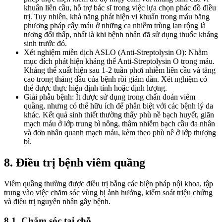
khuẩn liên cầu, hỗ trợ bác sĩ trong việc lựa chọn phác đồ điều
trị. Tuy nhiên, khả năng phát hiện vi khuẩn trong máu bằng
phương pháp cấy máu ở những ca nhiễm trùng lan rộng là
tương đối thấp, nhất là khi bệnh nhân đã sử dụng thuốc kháng
sinh trước đó.
Xét nghiệm miễn dịch ASLO (Anti-Streptolysin O): Nhằm
mục đích phát hiện kháng thể Anti-Streptolysin O trong máu.
Kháng thể xuất hiện sau 1-2 tuần phơi nhiễm liên cầu và tăng
cao trong tháng đầu của bệnh rồi giảm dần. Xét nghiệm có
thể được thực hiện định tính hoặc định lượng.
Giải phẫu bệnh: Ít được sử dụng trong chẩn đoán viêm
quầng, nhưng có thể hữu ích để phân biệt với các bệnh lý da
khác. Kết quả sinh thiết thường thấy phù nề bạch huyết, giãn
mạch máu ở lớp trung bì nông, thâm nhiễm bạch cầu đa nhân
và đơn nhân quanh mạch máu, kèm theo phù nề ở lớp thượng
bì.
8. Điều trị bệnh viêm quầng
Viêm quầng thường được điều trị bằng các biện pháp nội khoa, tập
trung vào việc chăm sóc vùng bị ảnh hưởng, kiểm soát triệu chứng
và điều trị nguyên nhân gây bệnh.
8.1. Chăm sóc tại chỗ