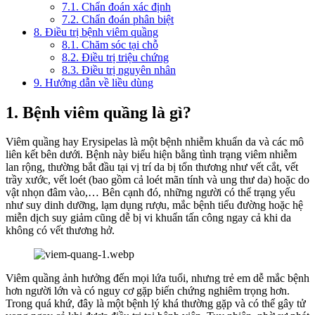
7.1. Chẩn đoán xác định
7.2. Chẩn đoán phân biệt
8. Điều trị bệnh viêm quầng
8.1. Chăm sóc tại chỗ
8.2. Điều trị triệu chứng
8.3. Điều trị nguyên nhân
9. Hướng dẫn về liều dùng
1. Bệnh viêm quầng là gì?
Viêm quầng hay Erysipelas là một bệnh nhiễm khuẩn da và các mô
liên kết bên dưới. Bệnh này biểu hiện bằng tình trạng viêm nhiễm
lan rộng, thường bắt đầu tại vị trí da bị tổn thương như vết cắt, vết
trầy xước, vết loét (bao gồm cả loét mãn tính và ung thư da) hoặc do
vật nhọn đâm vào,… Bên cạnh đó, những người có thể trạng yếu
như suy dinh dưỡng, lạm dụng rượu, mắc bệnh tiểu đường hoặc hệ
miễn dịch suy giảm cũng dễ bị vi khuẩn tấn công ngay cả khi da
không có vết thương hở.
Viêm quầng ảnh hưởng đến mọi lứa tuổi, nhưng trẻ em dễ mắc bệnh
hơn người lớn và có nguy cơ gặp biến chứng nghiêm trọng hơn.
Trong quá khứ, đây là một bệnh lý khá thường gặp và có thể gây tử