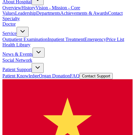
About Hospital
Overview
History
Vision - Mission - Core
Values
Leadership
Departments
Achievements & Awards
Contact
Specialty
Doctor
Service
Outpatient Examination
Inpatient Treatment
Emergency
Price List
Health Library
News & Events
Social Network
Patient Support
Patient Knowledge
Organ Donation
FAQ
Contact Support