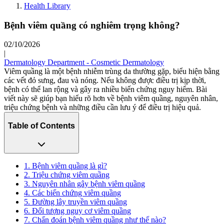
Health Library
Bệnh viêm quầng có nghiêm trọng không?
02/10/2026
|
Dermatology Department - Cosmetic Dermatology
Viêm quầng là một bệnh nhiễm trùng da thường gặp, biểu hiện bằng
các vết đỏ sưng, đau và nóng. Nếu không được điều trị kịp thời,
bệnh có thể lan rộng và gây ra nhiều biến chứng nguy hiểm. Bài
viết này sẽ giúp bạn hiểu rõ hơn về bệnh viêm quầng, nguyên nhân,
triệu chứng bệnh và những điều cần lưu ý để điều trị hiệu quả.
Table of Contents
1. Bệnh viêm quầng là gì?
2. Triệu chứng viêm quầng
3. Nguyên nhân gây bệnh viêm quầng
4. Các biến chứng viêm quầng
5. Đường lây truyền viêm quầng
6. Đối tượng nguy cơ viêm quầng
7. Chẩn đoán bệnh viêm quầng như thế nào?