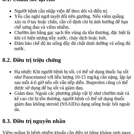
Người bệnh cần nhập viện để theo dõi và điều trị.
Yêu cầu nghỉ ngơi tuyệt đối trên giường. Nếu viêm quầng
xảy ra ở tay hoặc chân, cần cố định chi bị ảnh hưởng để hạn
chế sưng đau và viêm nhiễm.
Chườm ẩm bằng gạc sạch lên vùng da tổn thương, đặc biệt là
khi có hiện tượng trầy xước, chảy dịch hoặc loét.
Đảm bảo chế độ ăn uống đầy đủ chất dinh dưỡng và uống đủ
nước.
8.2. Điều trị triệu chứng
Hạ nhiệt: Khi người bệnh bị sốt, có thể sử dụng thuốc hạ sốt
như Paracetamol với liều lượng 10-15 mg/kg cân nặng, lặp lại
sau mỗi 4-6 giờ nếu sốt vẫn tiếp diễn. Ibuprofen cũng có thể
được sử dụng để hạ sốt và giảm đau.
Giảm đau: Ngoài các phương pháp vật lý như chườm mát và
kê cao chi bị tổn thương, người bệnh có thể sử dụng thuốc
giảm đau không steroid (NSAIDs) dạng uống hoặc bôi ngoài
da.
8.3. Điều trị nguyên nhân
Viêm quầng là bệnh nhiễm khuẩn cần điều trị bằng kháng sinh ngay