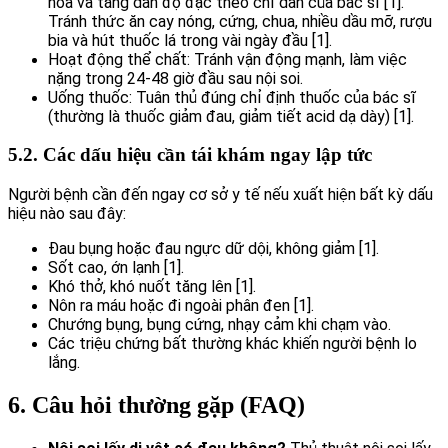
hóa và tăng dần độ đặc theo chỉ dẫn của bác sĩ [1].
Tránh thức ăn cay nóng, cứng, chua, nhiều dầu mỡ, rượu
bia và hút thuốc lá trong vài ngày đầu [1].
Hoạt động thể chất: Tránh vận động mạnh, làm việc
nặng trong 24-48 giờ đầu sau nội soi.
Uống thuốc: Tuân thủ đúng chỉ định thuốc của bác sĩ
(thường là thuốc giảm đau, giảm tiết acid dạ dày) [1].
5.2. Các dấu hiệu cần tái khám ngay lập tức
Người bệnh cần đến ngay cơ sở y tế nếu xuất hiện bất kỳ dấu
hiệu nào sau đây:
Đau bụng hoặc đau ngực dữ dội, không giảm [1].
Sốt cao, ớn lạnh [1].
Khó thở, khó nuốt tăng lên [1].
Nôn ra máu hoặc đi ngoài phân đen [1].
Chướng bụng, bụng cứng, nhạy cảm khi chạm vào.
Các triệu chứng bất thường khác khiến người bệnh lo
lắng.
6. Câu hỏi thường gặp (FAQ)