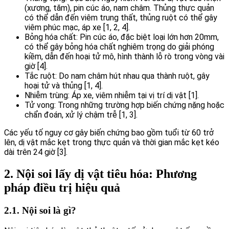
(xương, tăm), pin cúc áo, nam châm. Thủng thực quản
có thể dẫn đến viêm trung thất, thủng ruột có thể gây
viêm phúc mạc, áp xe [1, 2, 4].
Bỏng hóa chất: Pin cúc áo, đặc biệt loại lớn hơn 20mm,
có thể gây bỏng hóa chất nghiêm trọng do giải phóng
kiềm, dẫn đến hoại tử mô, hình thành lỗ rò trong vòng vài
giờ [4].
Tắc ruột: Do nam châm hút nhau qua thành ruột, gây
hoại tử và thủng [1, 4].
Nhiễm trùng: Áp xe, viêm nhiễm tại vị trí dị vật [1].
Tử vong: Trong những trường hợp biến chứng nặng hoặc
chẩn đoán, xử lý chậm trễ [1, 3].
Các yếu tố nguy cơ gây biến chứng bao gồm tuổi từ 60 trở
lên, dị vật mắc kẹt trong thực quản và thời gian mắc kẹt kéo
dài trên 24 giờ [3].
2. Nội soi lấy dị vật tiêu hóa: Phương
pháp điều trị hiệu quả
2.1. Nội soi là gì?