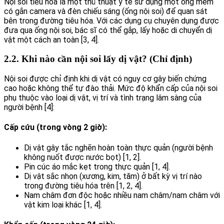
Nội soi tiêu hóa là một thủ thuật y tế sử dụng một ống mềm
có gắn camera và đèn chiếu sáng (ống nội soi) để quan sát
bên trong đường tiêu hóa. Với các dụng cụ chuyên dụng được
đưa qua ống nội soi, bác sĩ có thể gắp, lấy hoặc di chuyển dị
vật một cách an toàn [3, 4].
2.2. Khi nào cần nội soi lấy dị vật? (Chỉ định)
Nội soi được chỉ định khi dị vật có nguy cơ gây biến chứng
cao hoặc không thể tự đào thải. Mức độ khẩn cấp của nội soi
phụ thuộc vào loại dị vật, vị trí và tình trạng lâm sàng của
người bệnh [4]:
Cấp cứu (trong vòng 2 giờ):
Dị vật gây tắc nghẽn hoàn toàn thực quản (người bệnh
không nuốt được nước bọt) [1, 2].
Pin cúc áo mắc kẹt trong thực quản [1, 4].
Dị vật sắc nhọn (xương, kim, tăm) ở bất kỳ vị trí nào
trong đường tiêu hóa trên [1, 2, 4].
Nam châm đơn độc hoặc nhiều nam châm/nam châm với
vật kim loại khác [1, 4].