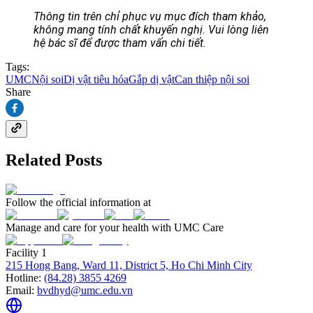
Thông tin trên chỉ phục vụ mục đích tham khảo,
không mang tính chất khuyến nghị. Vui lòng liên
hệ bác sĩ để được tham vấn chi tiết.
Tags:
UMC
Nội soi
Dị vật tiêu hóa
Gắp dị vật
Can thiệp nội soi
Share
Related Posts
Follow the official information at
Manage and care for your health with UMC Care
Facility 1
215 Hong Bang, Ward 11, District 5, Ho Chi Minh City
Hotline:
(84.28) 3855 4269
Email:
bvdhyd@umc.edu.vn