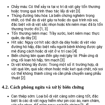
Chảy máu: Có thể xảy ra tại vị trí dị vật gây tổn thương
hoặc trong quá trình thao tác lấy dị vật [3].
Thủng đường tiêu hóa: Là biến chứng nghiêm trọng
nhất, có thể do dị vật gây ra hoặc do quá trình nội soi,
đặc biệt với dị vật sắc nhọn hoặc khi niêm mạc đã bị tổn
thương trước đó [1, 3].
Tổn thương niêm mạc: Trầy xước, loét niêm mạc thực
quản, dạ dày [3].
Hít sặc: Nguy cơ hít sặc dịch dạ dày hoặc dị vật vào
đường hô hấp, đặc biệt nếu người bệnh không được gây
mê đúng cách hoặc dị vật ở vị trí cao [4].
Biến chứng liên quan đến gây mê/gây tê: Phản ứng dị
ứng, rối loạn hô hấp, tim mạch [3].
Dị vật không lấy được: Trong một số ít trường hợp, dị
vật quá lớn, quá sắc nhọn hoặc mắc kẹt quá chặt, nội soi
có thể không thành công và cần phải chuyển sang phẫu
thuật [2].
4.2. Cách phòng ngừa và xử lý biến chứng
Can thiệp sớm: Loại bỏ dị vật càng sớm càng tốt, đặc
biệt là các dị vật nguy hiểm như pin cúc áo, nam châm,