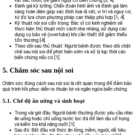
vật sắc nhọn, để giảm nguy cơ biến chứng [3, 4].
Đánh giá kỹ lưỡng: Chẩn đoán hình ảnh và đánh giá lâm
sàng toàn diện giúp xác định loại dị vật, vị trí và nguy cơ,
từ đó lựa chọn phương pháp can thiệp phù hợp [1, 4].
Kỹ thuật nội soi cẩn trọng: Bác sĩ có kinh nghiệm sẽ
thực hiện thủ thuật một cách nhẹ nhàng, sử dụng các
dụng cụ bảo vệ (overtube) khi cần thiết để giảm thiểu
tổn thương [4].
Theo dõi sau thủ thuật: Người bệnh được theo dõi chặt
chẽ sau nội soi để phát hiện sớm và xử lý kịp thời các
biến chứng nếu có [1].
5. Chăm sóc sau nội soi
Chăm sóc đúng cách sau nội soi là rất quan trọng để đảm bảo
quá trình hồi phục diễn ra thuận lợi và ngăn ngừa biến chứng.
5.1. Chế độ ăn uống và sinh hoạt
Trong vài giờ đầu: Người bệnh thường được yêu cầu nhịn
ăn uống hoặc chỉ uống nước lọc đá để làm dịu cổ họng
và kiểm tra khả năng nuốt [1].
Sau đó: Bắt đầu với thức ăn lỏng, mềm, nguội, dễ tiêu