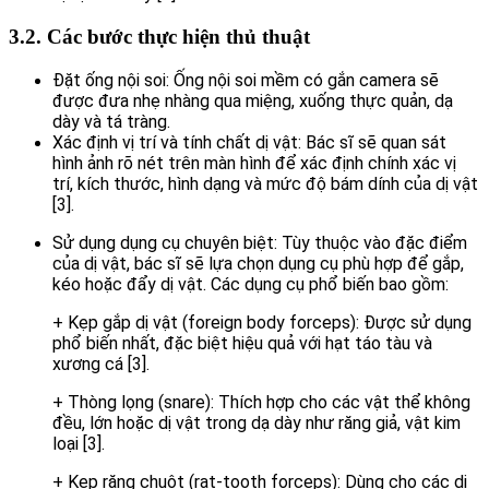
3.2. Các bước thực hiện thủ thuật
Đặt ống nội soi: Ống nội soi mềm có gắn camera sẽ
được đưa nhẹ nhàng qua miệng, xuống thực quản, dạ
dày và tá tràng.
Xác định vị trí và tính chất dị vật: Bác sĩ sẽ quan sát
hình ảnh rõ nét trên màn hình để xác định chính xác vị
trí, kích thước, hình dạng và mức độ bám dính của dị vật
[3].
Sử dụng dụng cụ chuyên biệt: Tùy thuộc vào đặc điểm
của dị vật, bác sĩ sẽ lựa chọn dụng cụ phù hợp để gắp,
kéo hoặc đẩy dị vật. Các dụng cụ phổ biến bao gồm:
+ Kẹp gắp dị vật (foreign body forceps): Được sử dụng
phổ biến nhất, đặc biệt hiệu quả với hạt táo tàu và
xương cá [3].
+ Thòng lọng (snare): Thích hợp cho các vật thể không
đều, lớn hoặc dị vật trong dạ dày như răng giả, vật kim
loại [3].
+ Kẹp răng chuột (rat-tooth forceps): Dùng cho các dị