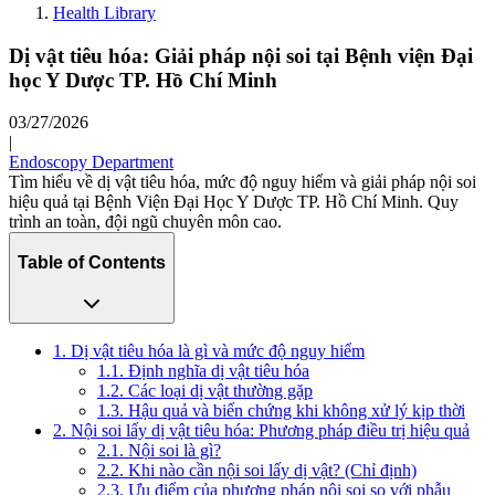
Health Library
Dị vật tiêu hóa: Giải pháp nội soi tại Bệnh viện Đại
học Y Dược TP. Hồ Chí Minh
03/27/2026
|
Endoscopy Department
Tìm hiểu về dị vật tiêu hóa, mức độ nguy hiểm và giải pháp nội soi
hiệu quả tại Bệnh Viện Đại Học Y Dược TP. Hồ Chí Minh. Quy
trình an toàn, đội ngũ chuyên môn cao.
Table of Contents
1. Dị vật tiêu hóa là gì và mức độ nguy hiểm
1.1. Định nghĩa dị vật tiêu hóa
1.2. Các loại dị vật thường gặp
1.3. Hậu quả và biến chứng khi không xử lý kịp thời
2. Nội soi lấy dị vật tiêu hóa: Phương pháp điều trị hiệu quả
2.1. Nội soi là gì?
2.2. Khi nào cần nội soi lấy dị vật? (Chỉ định)
2.3. Ưu điểm của phương pháp nội soi so với phẫu