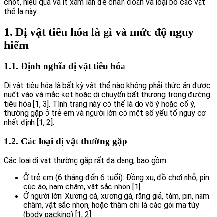
chốt, hiệu quả và ít xâm lấn để chẩn đoán và loại bỏ các vật
thể lạ này.
1. Dị vật tiêu hóa là gì và mức độ nguy
hiểm
1.1. Định nghĩa dị vật tiêu hóa
Dị vật tiêu hóa là bất kỳ vật thể nào không phải thức ăn được
nuốt vào và mắc kẹt hoặc di chuyển bất thường trong đường
tiêu hóa [1, 3]. Tình trạng này có thể là do vô ý hoặc cố ý,
thường gặp ở trẻ em và người lớn có một số yếu tố nguy cơ
nhất định [1, 2].
1.2. Các loại dị vật thường gặp
Các loại dị vật thường gặp rất đa dạng, bao gồm:
Ở trẻ em (6 tháng đến 6 tuổi): Đồng xu, đồ chơi nhỏ, pin
cúc áo, nam châm, vật sắc nhọn [1].
Ở người lớn: Xương cá, xương gà, răng giả, tăm, pin, nam
châm, vật sắc nhọn, hoặc thậm chí là các gói ma túy
(body packing) [1, 2].