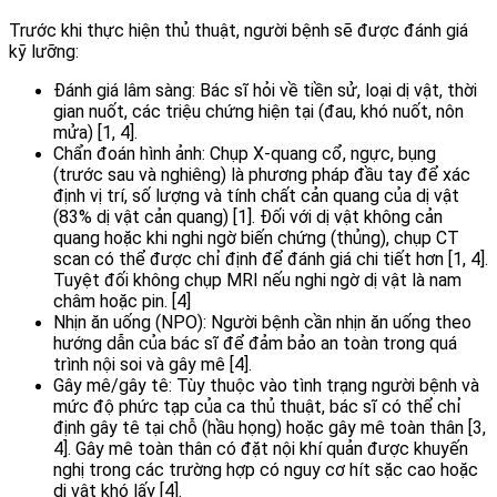
Trước khi thực hiện thủ thuật, người bệnh sẽ được đánh giá
kỹ lưỡng:
Đánh giá lâm sàng: Bác sĩ hỏi về tiền sử, loại dị vật, thời
gian nuốt, các triệu chứng hiện tại (đau, khó nuốt, nôn
mửa) [1, 4].
Chẩn đoán hình ảnh: Chụp X-quang cổ, ngực, bụng
(trước sau và nghiêng) là phương pháp đầu tay để xác
định vị trí, số lượng và tính chất cản quang của dị vật
(83% dị vật cản quang) [1]. Đối với dị vật không cản
quang hoặc khi nghi ngờ biến chứng (thủng), chụp CT
scan có thể được chỉ định để đánh giá chi tiết hơn [1, 4].
Tuyệt đối không chụp MRI nếu nghi ngờ dị vật là nam
châm hoặc pin. [4]
Nhịn ăn uống (NPO): Người bệnh cần nhịn ăn uống theo
hướng dẫn của bác sĩ để đảm bảo an toàn trong quá
trình nội soi và gây mê [4].
Gây mê/gây tê: Tùy thuộc vào tình trạng người bệnh và
mức độ phức tạp của ca thủ thuật, bác sĩ có thể chỉ
định gây tê tại chỗ (hầu họng) hoặc gây mê toàn thân [3,
4]. Gây mê toàn thân có đặt nội khí quản được khuyến
nghị trong các trường hợp có nguy cơ hít sặc cao hoặc
dị vật khó lấy [4].