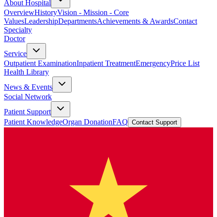
About Hospital
Overview
History
Vision - Mission - Core
Values
Leadership
Departments
Achievements & Awards
Contact
Specialty
Doctor
Service
Outpatient Examination
Inpatient Treatment
Emergency
Price List
Health Library
News & Events
Social Network
Patient Support
Patient Knowledge
Organ Donation
FAQ
Contact Support