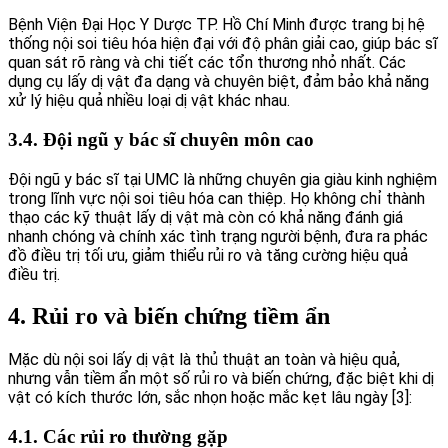
Bệnh Viện Đại Học Y Dược TP. Hồ Chí Minh được trang bị hệ
thống nội soi tiêu hóa hiện đại với độ phân giải cao, giúp bác sĩ
quan sát rõ ràng và chi tiết các tổn thương nhỏ nhất. Các
dụng cụ lấy dị vật đa dạng và chuyên biệt, đảm bảo khả năng
xử lý hiệu quả nhiều loại dị vật khác nhau.
3.4. Đội ngũ y bác sĩ chuyên môn cao
Đội ngũ y bác sĩ tại UMC là những chuyên gia giàu kinh nghiệm
trong lĩnh vực nội soi tiêu hóa can thiệp. Họ không chỉ thành
thạo các kỹ thuật lấy dị vật mà còn có khả năng đánh giá
nhanh chóng và chính xác tình trạng người bệnh, đưa ra phác
đồ điều trị tối ưu, giảm thiểu rủi ro và tăng cường hiệu quả
điều trị.
4. Rủi ro và biến chứng tiềm ẩn
Mặc dù nội soi lấy dị vật là thủ thuật an toàn và hiệu quả,
nhưng vẫn tiềm ẩn một số rủi ro và biến chứng, đặc biệt khi dị
vật có kích thước lớn, sắc nhọn hoặc mắc kẹt lâu ngày [3]:
4.1. Các rủi ro thường gặp