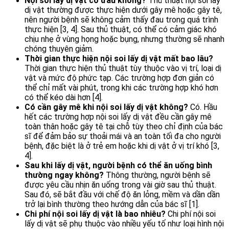
Nội soi lấy dị vật có đau không?
Thủ thuật nội soi lấy
dị vật thường được thực hiện dưới gây mê hoặc gây tê,
nên người bệnh sẽ không cảm thấy đau trong quá trình
thực hiện [3, 4]. Sau thủ thuật, có thể có cảm giác khó
chịu nhẹ ở vùng họng hoặc bụng, nhưng thường sẽ nhanh
chóng thuyên giảm.
Thời gian thực hiện nội soi lấy dị vật mất bao lâu?
Thời gian thực hiện thủ thuật tùy thuộc vào vị trí, loại dị
vật và mức độ phức tạp. Các trường hợp đơn giản có
thể chỉ mất vài phút, trong khi các trường hợp khó hơn
có thể kéo dài hơn [4].
Có cần gây mê khi nội soi lấy dị vật không?
Có. Hầu
hết các trường hợp nội soi lấy dị vật đều cần gây mê
toàn thân hoặc gây tê tại chỗ tùy theo chỉ định của bác
sĩ để đảm bảo sự thoải mái và an toàn tối đa cho người
bệnh, đặc biệt là ở trẻ em hoặc khi dị vật ở vị trí khó [3,
4].
Sau khi lấy dị vật, người bệnh có thể ăn uống bình
thường ngay không?
Thông thường, người bệnh sẽ
được yêu cầu nhịn ăn uống trong vài giờ sau thủ thuật.
Sau đó, sẽ bắt đầu với chế độ ăn lỏng, mềm và dần dần
trở lại bình thường theo hướng dẫn của bác sĩ [1].
Chi phí nội soi lấy dị vật là bao nhiêu?
Chi phí nội soi
lấy dị vật sẽ phụ thuộc vào nhiều yếu tố như loại hình nội