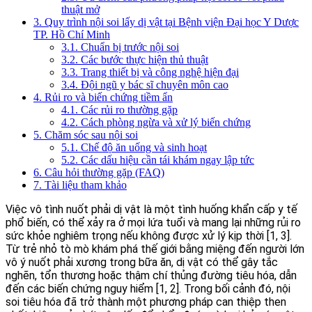
thuật mở
3. Quy trình nội soi lấy dị vật tại Bệnh viện Đại học Y Dược
TP. Hồ Chí Minh
3.1. Chuẩn bị trước nội soi
3.2. Các bước thực hiện thủ thuật
3.3. Trang thiết bị và công nghệ hiện đại
3.4. Đội ngũ y bác sĩ chuyên môn cao
4. Rủi ro và biến chứng tiềm ẩn
4.1. Các rủi ro thường gặp
4.2. Cách phòng ngừa và xử lý biến chứng
5. Chăm sóc sau nội soi
5.1. Chế độ ăn uống và sinh hoạt
5.2. Các dấu hiệu cần tái khám ngay lập tức
6. Câu hỏi thường gặp (FAQ)
7. Tài liệu tham khảo
Việc vô tình nuốt phải dị vật là một tình huống khẩn cấp y tế
phổ biến, có thể xảy ra ở mọi lứa tuổi và mang lại những rủi ro
sức khỏe nghiêm trọng nếu không được xử lý kịp thời [1, 3].
Từ trẻ nhỏ tò mò khám phá thế giới bằng miệng đến người lớn
vô ý nuốt phải xương trong bữa ăn, dị vật có thể gây tắc
nghẽn, tổn thương hoặc thậm chí thủng đường tiêu hóa, dẫn
đến các biến chứng nguy hiểm [1, 2]. Trong bối cảnh đó, nội
soi tiêu hóa đã trở thành một phương pháp can thiệp then