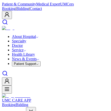
Patient & Community
Medical Expert
UMCers
Booking
|
Bidding
|
Contact
About Hospital
Specialty
Doctor
Service
Health Library
News & Events
Patient Support
UMC CARE APP
Booking
Bidding