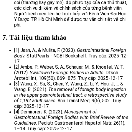
soi (thường hay gây mê), độ phức tạp của ca thủ thuật,
các dịch vụ đi kèm và chính sách của từng bệnh viện.
Người bệnh nên liên hệ trực tiếp với Bệnh Viện Đại Học
Y Dược TP. Hồ Chí Minh để được tư vấn chi tiết về chi
phí.
7. Tài liệu tham khảo
[1] Jaan, A., & Mulita, F. (2023).
Gastrointestinal Foreign
Body
. StatPearls - NCBI Bookshelf. Truy cập: 2025-12-
17.
[2] Ambe, P., Weber, S. A., Schauer, M., & Knoefel, W. T.
(2012).
Swallowed Foreign Bodies in Adults
. Dtsch
Arztebl Int, 109(50), 869–875. Truy cập: 2025-12-17.
[3] Wang, X., Su, S., Chen, Y., Wang, Z., Li, Y., Hou, J., ... &
Wang, B. (2021).
The removal of foreign body ingestion
in the upper gastrointestinal tract: a retrospective study
of 1,182 adult cases
. Ann Transl Med, 9(6), 502. Truy
cập: 2025-12-17.
[4] Demiroren, K. (2023).
Management of
Gastrointestinal Foreign Bodies with Brief Review of the
Guidelines
. Pediatr Gastroenterol Hepatol Nutr, 26(1),
1–14. Truy cập: 2025-12-17.