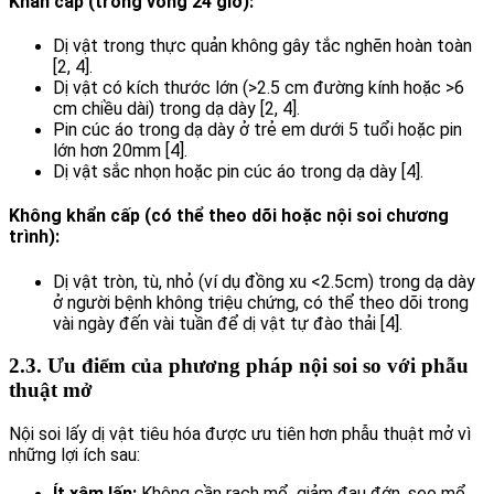
Khẩn cấp (trong vòng 24 giờ):
Dị vật trong thực quản không gây tắc nghẽn hoàn toàn
[2, 4].
Dị vật có kích thước lớn (>2.5 cm đường kính hoặc >6
cm chiều dài) trong dạ dày [2, 4].
Pin cúc áo trong dạ dày ở trẻ em dưới 5 tuổi hoặc pin
lớn hơn 20mm [4].
Dị vật sắc nhọn hoặc pin cúc áo trong dạ dày [4].
Không khẩn cấp (có thể theo dõi hoặc nội soi chương
trình):
Dị vật tròn, tù, nhỏ (ví dụ đồng xu <2.5cm) trong dạ dày
ở người bệnh không triệu chứng, có thể theo dõi trong
vài ngày đến vài tuần để dị vật tự đào thải [4].
2.3. Ưu điểm của phương pháp nội soi so với phẫu
thuật mở
Nội soi lấy dị vật tiêu hóa được ưu tiên hơn phẫu thuật mở vì
những lợi ích sau:
Ít xâm lấn:
Không cần rạch mổ, giảm đau đớn, sẹo mổ