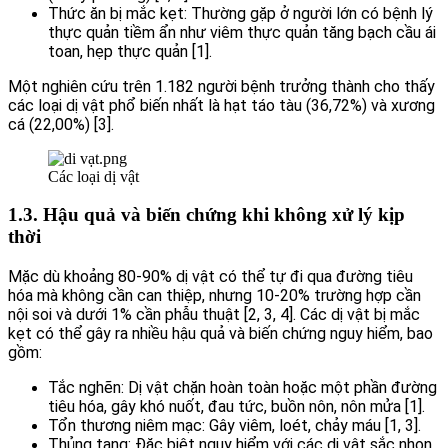
Thức ăn bị mắc kẹt: Thường gặp ở người lớn có bệnh lý
thực quản tiềm ẩn như viêm thực quản tăng bạch cầu ái
toan, hẹp thực quản [1].
Một nghiên cứu trên 1.182 người bệnh trưởng thành cho thấy
các loại dị vật phổ biến nhất là hạt táo tàu (36,72%) và xương
cá (22,00%) [3].
Các loại dị vật
1.3. Hậu quả và biến chứng khi không xử lý kịp
thời
Mặc dù khoảng 80-90% dị vật có thể tự đi qua đường tiêu
hóa mà không cần can thiệp, nhưng 10-20% trường hợp cần
nội soi và dưới 1% cần phẫu thuật [2, 3, 4]. Các dị vật bị mắc
kẹt có thể gây ra nhiều hậu quả và biến chứng nguy hiểm, bao
gồm:
Tắc nghẽn: Dị vật chặn hoàn toàn hoặc một phần đường
tiêu hóa, gây khó nuốt, đau tức, buồn nôn, nôn mửa [1].
Tổn thương niêm mạc: Gây viêm, loét, chảy máu [1, 3].
Thủng tạng: Đặc biệt nguy hiểm với các dị vật sắc nhọn