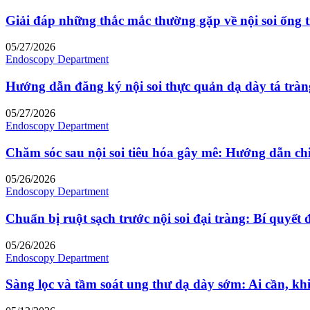
Giải đáp những thắc mắc thường gặp về nội soi ống 
05/27/2026
Endoscopy Department
Hướng dẫn đăng ký nội soi thực quản dạ dày tá tràng
05/27/2026
Endoscopy Department
Chăm sóc sau nội soi tiêu hóa gây mê: Hướng dẫn chi 
05/26/2026
Endoscopy Department
Chuẩn bị ruột sạch trước nội soi đại tràng: Bí quyết 
05/26/2026
Endoscopy Department
Sàng lọc và tầm soát ung thư dạ dày sớm: Ai cần, khi