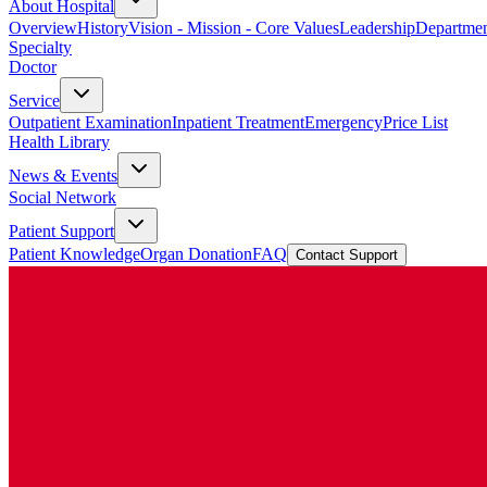
About Hospital
Overview
History
Vision - Mission - Core Values
Leadership
Departmen
Specialty
Doctor
Service
Outpatient Examination
Inpatient Treatment
Emergency
Price List
Health Library
News & Events
Social Network
Patient Support
Patient Knowledge
Organ Donation
FAQ
Contact Support