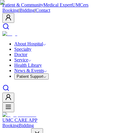
Patient & Community
Medical Expert
UMCers
Booking
|
Bidding
|
Contact
About Hospital
Specialty
Doctor
Service
Health Library
News & Events
Patient Support
UMC CARE APP
Booking
Bidding